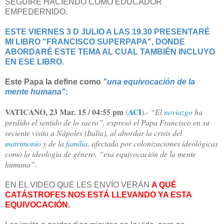
SEGUIRÉ HACIENDO COMO EDUCADOR
EMPEDERNIDO.
ESTE VIERNES 3 D JULIO A LAS 19.30 PRESENTARÉ
MI LIBRO "FRANCISCO SUPERPAPA", DONDE
ABORDARÉ ESTE TEMA AL CUAL TAMBIÉN INCLUYO
EN ESE LIBRO.
Este Papa la define como
"una equivocación de la
mente humana":
VATICANO, 23 Mar. 15 / 04:55 pm
ACI
(
).-
“El
noviazgo
ha
perdido el sentido de lo sacro”, expresó el Papa Francisco en su
reciente visita a Nápoles (Italia), al abordar la crisis del
matrimonio
y de la
familia
, afectada por colonizaciones ideológicas
como la ideología de género, “esa equivocación de la mente
humana”.
EN EL VIDEO QUE LES ENVÍO VERÁN
A QUÉ
CATÁSTROFES NOS ESTÁ LLEVANDO YA ESTA
EQUIVOCACIÓN.