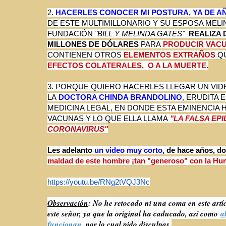
2.
HACERLES CONOCER MI POSTURA, YA DE A
DE ESTE MULTIMILLONARIO Y SU ESPOSA MELI
FUNDACIÓN
"BILL Y MELINDA GATES"
REALIZA
MILLONES DE DÓLARES
PARA
PRODUCIR VACU
CONTIENEN OTROS
ELEMENTOS EXTRAÑOS
Q
EFECTOS COLATERALES, O A LA MUERTE.
3. PORQUE QUIERO HACERLES LLEGAR UN VID
LA
DOCTORA CHINDA BRANDOLINO
,
ERUDITA E
MEDICINA LEGAL, EN DONDE ESTA EMINENCIA 
VACUNAS Y LO QUE ELLA LLAMA
"LA FALSA EP
CORONAVIRUS"
Les adelanto
un video muy corto,
de hace años, do
maldad de este hombre ¡tan "generoso" con la Hu
https://youtu.be/RNg2tVQJ3Nc
Observación
: No he retocado ni una coma en este artíc
este señor, ya que la original ha caducado, así como
a
funcionan
,
por lo cual pido disculpas.