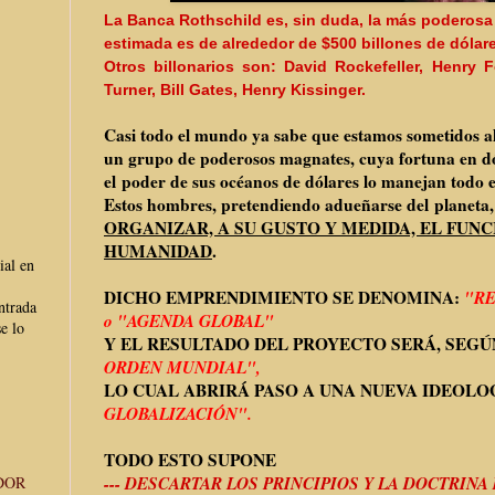
La Banca Rothschild es, sin duda, la más poderosa e
estimada es de alrededor de $500 billones de dólar
Otros billonarios son: David Rockefeller, Henry 
Turner, Bill Gates, Henry Kissinger.
Casi todo el mundo ya sabe que estamos sometidos al
un grupo de poderosos magnates, cuya fortuna en d
el poder de sus océanos de dólares lo manejan todo e
Estos hombres, pretendiendo adueñarse del planeta
ORGANIZAR, A SU GUSTO Y MEDIDA, EL FUN
HUMANIDAD
.
ial en
DICHO EMPRENDIMIENTO SE DENOMINA:
"RE
ntrada
o "AGENDA GLOBAL"
e lo
Y EL RESULTADO DEL PROYECTO SERÁ, SEGÚ
ORDEN MUNDIAL",
LO CUAL ABRIRÁ PASO A UNA NUEVA IDEOLO
GLOBALIZACIÓN".
TODO ESTO SUPONE
--- DESCARTAR LOS PRINCIPIOS Y LA DOCTRINA 
DOR