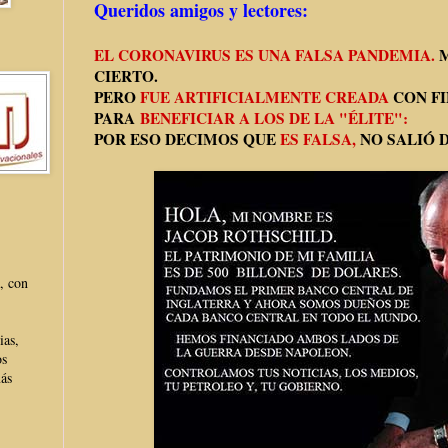
Queridos amigos y lectores:
EL CORONAVIRUS ES UNA FALSA PANDEMIA.
M
CIERTO.
PERO
FUE ARTIFICIALMENTE CREADA
CON FI
PARA
BENEFICIAR A LOS DE LA "ÉLITE":
POR ESO DECIMOS QUE
ES FALSA,
NO SALIÓ 
, con
ias,
os
más