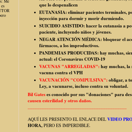
es: Me
que lo despenalicen
 es
AUTOR
EUTANASIA: eliminar pacientes terminales, po
ero
inyección para dormir y morir durmiendo.
SUICIDIO ASISTIDO: hacer la eutanasia a ped
paciente, incluyendo niños y jóvenes.
NEGAR ATENCIÓN MÉDICA: bloquear el acce
fármacos, a los improductivos.
PANDEMIAS PRODUCIDAS: hay muchas, siendo
actual: el Coronavirus COVID-19
VACUNAS "ARREGLADAS":
hay muchas, la 
vacuna contra el VPH
VACUNACIÓN "COMPULSIVA":
obligar, a 
Ley, a vacunarse, incluso contra su voluntad.
Bil Gates
es conocido por sus "donaciones" para de
causen esterilidad y otros daños.
__________________________________________
VIDEO PR
AQUÍ LES PRESENTO EL ENLACE DEL
HORA,
PERO ES IMPERDIBLE.