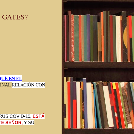
L GATES?
QUÉ EN EL
MINAL
RELACIÓN CON
RUS COVID-19,
ESTÁ
TE SEÑOR,
Y SU