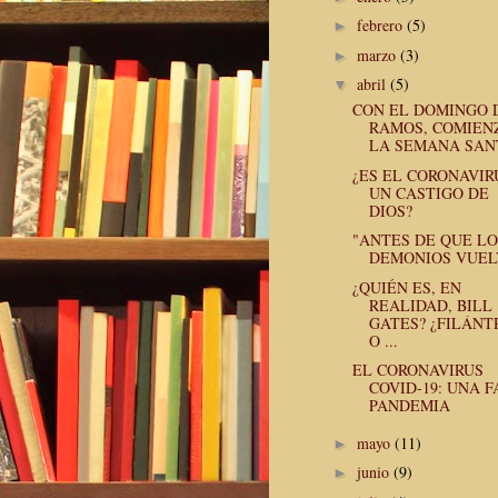
febrero
(5)
►
marzo
(3)
►
abril
(5)
▼
CON EL DOMINGO 
RAMOS, COMIEN
LA SEMANA SAN
¿ES EL CORONAVIR
UN CASTIGO DE
DIOS?
"ANTES DE QUE LO
DEMONIOS VUEL
¿QUIÉN ES, EN
REALIDAD, BILL
GATES? ¿FILÁNT
O ...
EL CORONAVIRUS
COVID-19: UNA 
PANDEMIA
mayo
(11)
►
junio
(9)
►