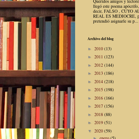
Queridos amigos y lector
llegó este poema apócrifo,
decir, FALSO , CUYO 
REAL ES MEDIOCRE, p
pretendió asignarle su p...
Archivo del blog
2010
(13)
►
2011
(123)
►
2012
(144)
►
2013
(186)
►
2014
(218)
►
2015
(198)
►
2016
(166)
►
2017
(156)
►
2018
(88)
►
2019
(51)
►
2020
(59)
▼
enero
(5)
►