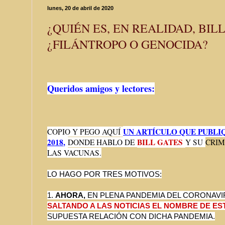
lunes, 20 de abril de 2020
¿QUIÉN ES, EN REALIDAD, BIL
¿FILÁNTROPO O GENOCIDA?
Queridos amigos y lectores:
UN ARTÍCULO QUE PUBLI
COPIO Y PEGO AQUÍ
2018
,
BILL GATES
DONDE HABLO DE
Y SU
CRI
LAS VACUNAS.
LO HAGO POR TRES MOTIVOS:
1.
AHORA,
EN PLENA PANDEMIA DEL CORONAVI
SALTANDO A LAS NOTICIAS EL NOMBRE DE ES
SUPUESTA RELACIÓN CON DICHA PANDEMIA.