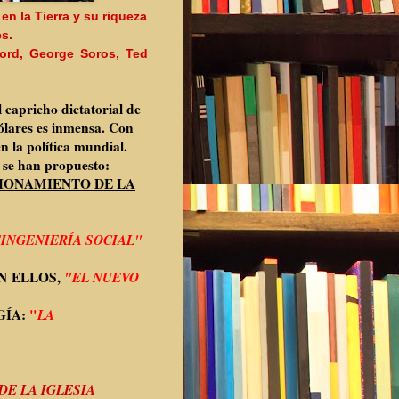
n la Tierra y su riqueza
es.
Ford, George Soros, Ted
 capricho dictatorial de
ólares es inmensa. Con
n la política mundial.
, se han propuesto:
CIONAMIENTO DE LA
INGENIERÍA SOCIAL"
N ELLOS,
"EL NUEVO
GÍA:
"
LA
DE LA IGLESIA