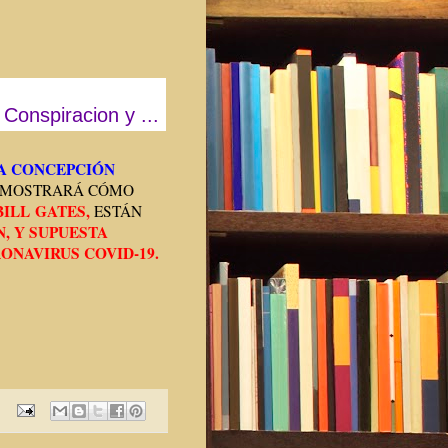
 Conspiracion y ...
A CONCEPCIÓN
DEMOSTRARÁ CÓMO
ILL GATES,
ESTÁN
, Y SUPUESTA
ONAVIRUS COVID-19.