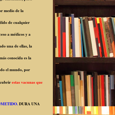
r medio de la
ido de cualquier
so a médicos y a
 una de ellas, la
más conocida es la
todo el mundo, por
scubrir
estas vacunas que
OMETIDO.
DURA UNA