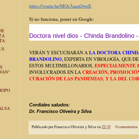
https://youtu.be/MOc5aqaQweE
Si no funciona, poner en Google:
Resultados de búsqueda
Resultados de la Web
DE
Doctora nivel dios - Chinda Brandolino -
ZA
TA
US
LA DOCTORA CHIND
VERÁN Y ESCUCHARÁN A
BRANDOLINO,
EXPERTA EN VIROLOGÍA, QUE 
ESPECIALMENTE B
ESTOS MULTIMILLONARIOS,
S
CREACIÓN, PROMOCIÓN
VAN"
INVOLUCRADOS EN LA
CURACIÓN DE LAS PANDEMIAS, Y LA DEL COR
ROPO
Cordiales saludos:
FALSA
Dr. Francisco Oliveira y Silva
Publicado por
Francisco Oliveira y Silva
en
22:33
0 comentarios