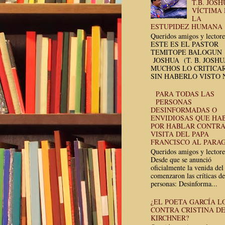
T.B. JOSH
VÍCTIMA
LA
ESTUPIDEZ HUMANA
Queridos amigos y lectore
ESTE ES EL PASTOR
TEMITOPE BALOGUN
JOSHUA (T. B. JOSH
MUCHOS LO CRITICA
SIN HABERLO VISTO N
PARA TODAS LAS
PERSONAS
DESINFORMADAS O
ENVIDIOSAS QUE HA
POR HABLAR CONTRA
VISITA DEL PAPA
FRANCISCO AL PARA
Queridos amigos y lectore
Desde que se anunció
oficialmente la venida del
comenzaron las críticas de
personas: Desinforma...
¿EL POETA GARCÍA L
CONTRA CRISTINA D
KIRCHNER?