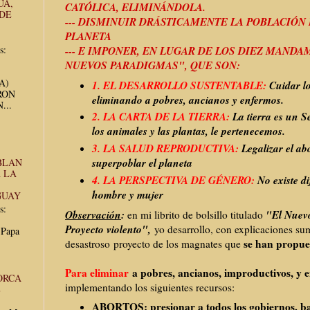
UA,
CATÓLICA, ELIMINÁNDOLA.
 DE
--- DISMINUIR DRÁSTICAMENTE LA POBLACIÓN
PLANETA
s:
---
E IMPONER, EN LUGAR DE LOS DIEZ MANDA
NUEVOS PARADIGMAS", QUE SON:
UA)
1. EL DESARROLLO SUSTENTABLE:
Cuidar lo
RON
eliminando a pobres, ancianos y enfermos.
...
2. LA CARTA DE LA TIERRA:
La tierra es un S
los animales y las plantas, le pertenecemos.
3. LA SALUD REPRODUCTIVA:
Legalizar el ab
superpoblar el planeta
BLAN
 LA
4. LA PERSPECTIVA DE GÉNERO:
No existe di
hombre y mujer
GUAY
s:
Observación
:
"El Nuev
en mi librito de bolsillo titulado
Proyecto violento",
yo desarrollo, con explicaciones sum
 Papa
se han propue
desastroso proyecto de los magnates que
Para eliminar
a pobres, ancianos, improductivos, y 
ORCA
implementando los siguientes recursos:
E
ABORTOS: presionar a todos los gobiernos, b