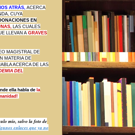
ÑOS ATRÁS,
ACERCA
NDA, CUYA
 DONACIONES EN
NAS,
LAS CUALES
UE LLEVAN A
GRAVES
EO MAGISTRAL DE
N MATERIA DE
HABLA ACERCA DE LAS
IDEMIA DEL
nde ella habla de
la
manidad!
ulo mío, salvo la foto de
lgunos enlaces que ya no