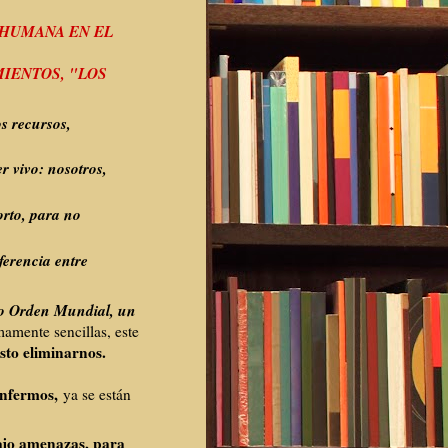
 HUMANA EN EL
MIENTOS,
"LOS
s recursos,
er vivo: nosotros,
orto, para no
ferencia entre
o Orden Mundial, un
amente sencillas, este
sto eliminarnos.
enfermos,
ya se están
ajo amenazas, para