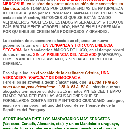
MERCOSUR,
en la sórdida y prostituida reunión de mandatarios en
Mendoza,
SON TOMADAS POR CONVENIENCIAS DE NATURALEZA
IDEOLÓGICA
, y no por los verdaderos intereses
COMERCIALES
de
cada socio Miembro, ENTONCES SÍ QUE SE ESTÁN DANDO
VERDADEROS "GOLPES DE ESTADOS MISERABLES" a TODO UN
PAÍS BRUTALMENTE ATROPELLADO, HASTA EN SU SOBERANÍA,
POR QUIENES SE CREEN MÁS PODEROSOS Y GRANDES.
La decisión de suspendernos hasta que elijamos un nuevo
gobierno, la tomaron,
EN VENGANZA Y POR CONVENIENCIA
SECTARIA,
los Mandatarios
AMIGOS DE LUGO
, en el tiempo récord
de dos minutos,
SIN LA PRESENCIA DEL ACUSADO
(PARAGUAY),
COMO MANDA EL REGLAMENTO, Y SIN DARLE DERECHO A
DEFENSA.
Esa sí que fue,
en el vocablo de la declinante Cristina,
UNA
VERDADERA
"PARODIA"
DE DEMOCRACIA.
Pero ellos se atreven a decir, cínicamente, que
"a Lugo se le dio
poco tiempo para defenderse..." BLA, BLA, BLA...
siendo que sus
abogados terminaron su defensa 15 minutos ANTES DEL TIEMPO
FIJADO PARA REFUTAR LAS ACUSACIONES QUE SE
FORMULARON CONTRA ESTE MENTIROSO CIUDADANO, ambiguo,
esquivo y tramposo, indigno del honor de ser Presidente de la
República del Paraguay.
AFORTUNADAMENTE LOS MANDATARIOS MÁS SENSATOS
(Vaticano, Canadá, Alemania, etc.), y un ex Mandatario uruguayo,
amén de Juristas Internacionales, de peso pesado en el mundo,