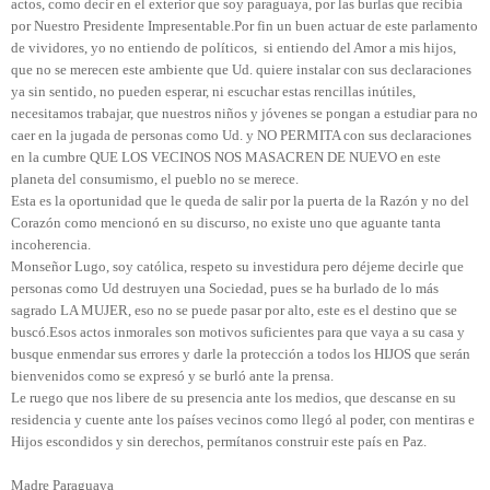
actos, como decir en el exterior que soy paraguaya, por las burlas que recibía
por Nuestro Presidente Impresentable.
Por fin un buen actuar de este parlamento
de vividores, yo no entiendo de políticos, si entiendo del Amor a mis hijos,
que no se merecen este ambiente que Ud. quiere instalar con sus declaraciones
ya sin sentido, no pueden esperar, ni escuchar estas rencillas inútiles,
necesitamos trabajar, que nuestros niños y jóvenes se pongan a estudiar para no
caer en la jugada de personas como Ud. y NO PERMITA con sus declaraciones
en la cumbre QUE LOS VECINOS NOS MASACREN DE NUEVO en este
planeta del consumismo, el pueblo no se merece.
Esta es la oportunidad que le queda de salir por la puerta de la Razón y no del
Corazón como mencionó en su discurso, no existe uno que aguante tanta
incoherencia.
Monseñor Lugo, soy católica, respeto su investidura pero déjeme decirle que
personas como Ud destruyen una Sociedad, pues se ha burlado de lo más
sagrado LA MUJER, eso no se puede pasar por alto, este es el destino que se
buscó.Esos actos inmorales son motivos suficientes para que vaya a su casa y
busque enmendar sus errores y darle la protección a todos los HIJOS que serán
bienvenidos como se expresó y se burló ante la prensa.
Le ruego que nos libere de su presencia ante los medios, que descanse en su
residencia y cuente ante los países vecinos como llegó al poder, con mentiras e
Hijos escondidos y sin derechos, permítanos construir este país en Paz.
Madre Paraguaya