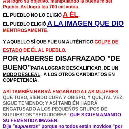
Así logró su objetivo, manipulando la buena fe del
Pueblo. Así logró los 700 mil votos.
A ÉL
EL PUEBLO NO LO ELIGIÓ
,
A LA IMAGEN QUE DIO
EL PUEBLO ELIGIÓ
MENTIROSAMENTE.
Y AQUELLO SÍ QUE FUE
UN AUTÉNTICO
GOLPE DE
ESTADO
DE ÉL AL PUEBLO,
POR HABERSE DISAFRAZADO "DE
BUENO"
PARA LOGRAR DESCALIFICAR,
DE UN
MODO DESLEAL
, A LOS OTROS CANDIDATOS EN
COMPETENCIA.
ASÍ TAMBIÉN HABRÁ ENGAÑADO A LAS MUJERES
QUE TUVO, SIENDO CURA Y OBISPO, Y QUE,TAL VEZ,
SIGUE TENIENDO; Y ASÍ TAMBIÉN HABRÁ
ENGATUSADO A LOS PEQUEÑOS GRUPOS DE
SUPUESTOS "SEGUIDORES"
QUE SIGUEN AMANDO
SU FEMENTIDA IMAGEN.
Dije
"supuestos"
porque no todos están movidos "por