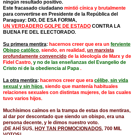
ningún resultado positivo.
Este fracasado ciudadano
mintió cínica y brutalmente
para convertirse en Presidente de la República del
Paraguay: DIO, DE ESA FORMA,
UN VERDADERO GOLPE DE ESTADO
CONTRA LA
BUENA FE DEL ELECTORADO.
Su primera mentira
:
hacernos creer que era un
ferviente
Obispo católico
,
siendo, en realidad,
un marxista
profundamente convencido
de la ideología de Marx y de
Fidel Castro,
y no de las enseñanzas del Evangelio de
Cristo ni de la obediencia al Papa
.
La otra mentira
:
hacernos creer que era
célibe, sin vida
sexual y sin hijos
,
siendo que mantenía habituales
relaciones sexuales con distintas mujeres, de las cuales
tuvo varios hijos.
Muchísimos caímos en la trampa de estas dos mentiras,
al dar por descontado que siendo un obispo, era una
persona decente, y le dimos nuestro voto.
¡DE AHÍ SUS,
HOY TAN PROMOCIONADOS
, 700 MIL
VOTOS!