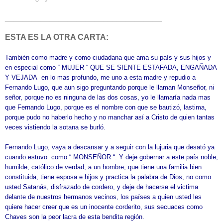
______________________________
_____
ESTA ES LA OTRA CARTA:
También como madre y como ciudadana que ama su país y sus hijos y
en especial como “ MUJER “ QUE SE SIENTE ESTAFADA, ENGAÑADA
Y VEJADA en lo mas profundo, me uno a esta madre y repudio a
Fernando Lugo, que aun sigo preguntando porque le llaman Monseñor, ni
señor, porque no es ninguna de las dos cosas, yo le llamaría nada mas
que Fernando Lugo, porque es el nombre con que se bautizó, lastima,
porque pudo no haberlo hecho y no manchar así a Cristo de quien tantas
veces vistiendo la sotana se burló.
Fernando Lugo, vaya a descansar y a seguir con la lujuria que desató ya
cuando estuvo como “ MONSEÑOR “. Y deje gobernar a este país noble,
humilde, católico de verdad, a un hombre, que tiene una familia bien
constituida, tiene esposa e hijos y practica la palabra de Dios, no como
usted Satanás, disfrazado de cordero, y deje de hacerse el victima
delante de nuestros hermanos vecinos, los países a quien usted les
quiere hacer creer que es un inocente corderito, sus secuaces como
Chaves son la peor lacra de esta bendita región.