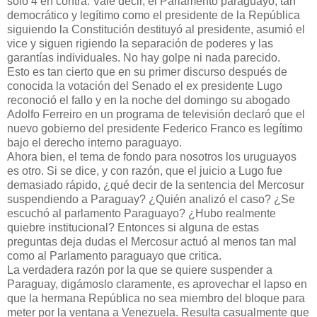
sólo 4 en contra. Vale decir, el Parlamento paraguayo, tan
democrático y legítimo como el presidente de la República
siguiendo la Constitución destituyó al presidente, asumió el
vice y siguen rigiendo la separación de poderes y las
garantías individuales. No hay golpe ni nada parecido.
Esto es tan cierto que en su primer discurso después de
conocida la votación del Senado el ex presidente Lugo
reconoció el fallo y en la noche del domingo su abogado
Adolfo Ferreiro en un programa de televisión declaró que el
nuevo gobierno del presidente Federico Franco es legítimo
bajo el derecho interno paraguayo.
Ahora bien, el tema de fondo para nosotros los uruguayos
es otro. Si se dice, y con razón, que el juicio a Lugo fue
demasiado rápido, ¿qué decir de la sentencia del Mercosur
suspendiendo a Paraguay? ¿Quién analizó el caso? ¿Se
escuchó al parlamento Paraguayo? ¿Hubo realmente
quiebre institucional? Entonces si alguna de estas
preguntas deja dudas el Mercosur actuó al menos tan mal
como al Parlamento paraguayo que critica.
La verdadera razón por la que se quiere suspender a
Paraguay, digámoslo claramente, es aprovechar el lapso en
que la hermana República no sea miembro del bloque para
meter por la ventana a Venezuela. Resulta casualmente que