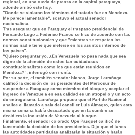
regional, en una rueda de prensa en la capital paraguaya,
adonde arribó este hoy.
"Donde se violaron los términos del tratado fue en Mendoza.
Me parece lamentable", sostuvo el actual senador
nacionalista.
Tras asegurar que en Paraguay el traspaso presidencial de
Fernando Lugo a Federico Franco se hizo de acuerdo con las
normas constitucionales y que "mientras se respeten las
normas nadie tiene que meterse en los asuntos internos de
los países".
"Quiero preguntar yo. ¿En Venezuela no pasa nada que sea
digno de la atención de estos tan cuidadosos
constitucionalistas como los que están reunidos en
Mendoza?", interrogó con ironía.
Por su parte, el también senador blanco, Jorge Larrañaga,
calificó la decisión de los presidentes del Mercosur de
suspender a Paraguay como miembro del bloque y aceptar el
ingreso de Venezuela en esa calidad es un atropello y un acto
de entreguismo. Larrañaga propuso que el Partido Nacional
analice el llamado a sala del canciller Luis Almagro, quien esta
misma semana había descartado que en la cumbre se
decidiera la inclusión de Venezuela al bloque.
Finalmente, el senador colorado Ope Pasquet calificó de
lamentable la decisión de los presidentes. Dijo que el lunes
las autoridades partidarias analizarán la situación y harán