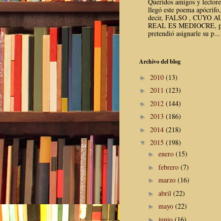
Queridos amigos y lector
llegó este poema apócrifo,
decir, FALSO , CUYO 
REAL ES MEDIOCRE, p
pretendió asignarle su p...
Archivo del blog
2010
(13)
►
2011
(123)
►
2012
(144)
►
2013
(186)
►
2014
(218)
►
2015
(198)
▼
enero
(15)
►
febrero
(7)
►
marzo
(16)
►
abril
(22)
►
mayo
(22)
►
junio
(16)
►