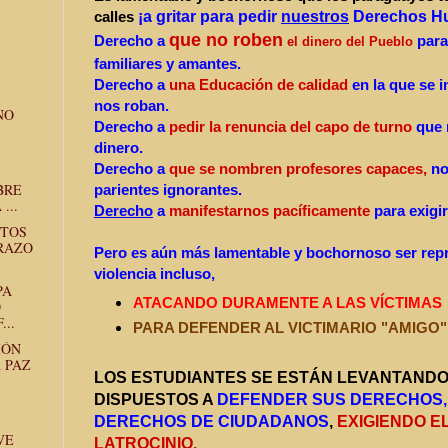
calles
¡a gritar para pedir
nuestros
Derechos H
que no roben
Derecho a
para 
el dinero del Pueblo
familiares y amantes.
Derecho a
una Educación de calidad
en la que se i
nos roban.
NO
Derecho a
pedir la renuncia del capo de turno
que 
dinero.
Derecho a
que se nombren profesores capaces,
no
BRE
parientes ignorantes.
...
Derecho
a
manifestarnos pacíficamente
para exigi
NTOS
RAZO
Pero es aún más lamentable y bochornoso ser rep
violencia incluso,
PA
ATACANDO DURAMENTE A LAS VÍCTIMAS
O
...
PARA DEFENDER AL VICTIMARIO "AMIGO"
IÓN
 PAZ
LOS ESTUDIANTES SE ESTÁN LEVANTANDO,
DISPUESTOS A
DEFENDER SUS DERECHOS,
DERECHOS DE CIUDADANOS
,
EXIGIENDO E
VE
LATROCINIO.