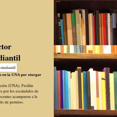
ctor
diantil
ón en la UNA por otorgar
nción (UNA), Froilán
nes por los escándalos de
docentes acamparon a la
ido de permiso.