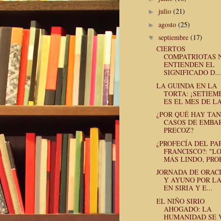
julio
(21)
►
agosto
(25)
►
septiembre
(17)
▼
CIERTOS
COMPATRIOTAS 
ENTIENDEN EL
SIGNIFICADO D...
LA GUINDA EN LA
TORTA: ¡SETIEM
ES EL MES DE LA 
¿POR QUÉ HAY TA
CASOS DE EMBA
PRECOZ?
¿PROFECÍA DEL PA
FRANCISCO?: "L
MÁS LINDO, PROF
JORNADA DE ORAC
Y AYUNO POR LA
EN SIRIA Y E...
EL NIÑO SIRIO
AHOGADO: LA
HUMANIDAD SE 