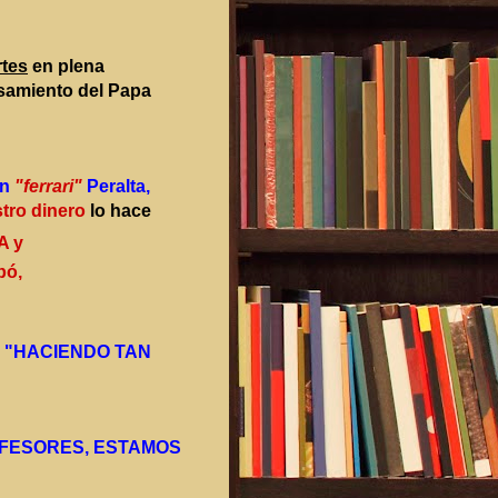
tes
en plena
nsamiento del Papa
án
"ferrari"
Peralta,
tro dinero
lo hace
A y
bó,
 "HACIENDO TAN
OFESORES, ESTAMOS