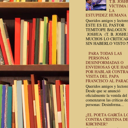
T.B. JOSH
VÍCTIMA
LA
ESTUPIDEZ HUMANA
Queridos amigos y lectore
ESTE ES EL PASTOR
TEMITOPE BALOGUN
JOSHUA (T. B. JOSH
MUCHOS LO CRITICA
SIN HABERLO VISTO N
PARA TODAS LAS
PERSONAS
DESINFORMADAS O
ENVIDIOSAS QUE HA
POR HABLAR CONTRA
VISITA DEL PAPA
FRANCISCO AL PARA
Queridos amigos y lectore
Desde que se anunció
oficialmente la venida del
comenzaron las críticas de
personas: Desinforma...
¿EL POETA GARCÍA L
CONTRA CRISTINA D
KIRCHNER?