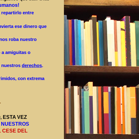
umanos!
repartirlo entre
nvierta ese dinero que
nos roba nuestro
 a amiguitas o
r nuestros
derechos
.
rimidos, con extrema
.
 ESTA VEZ
 NUESTROS
L CESE DEL