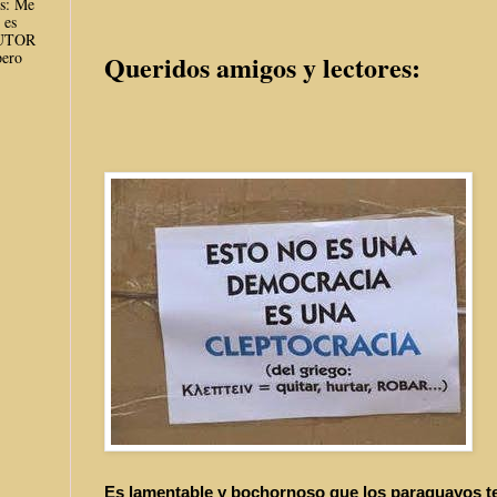
es: Me
 es
AUTOR
ero
Queridos amigos y lectores:
Es lamentable y bochornoso que los paraguayos te