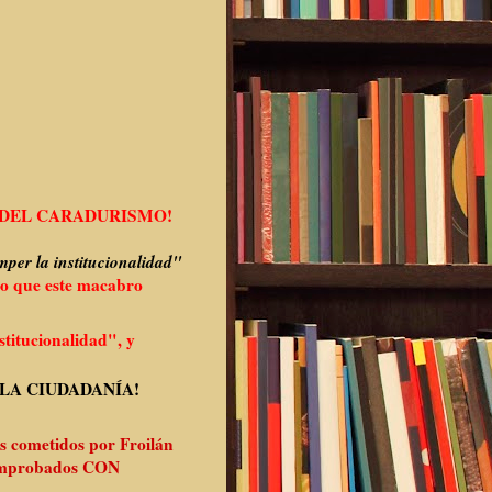
Y DEL CARADURISMO!
per la institucionalidad"
do que este macabro
titucionalidad", y
 LA CIUDADANÍA!
s cometidos por Froilán
mprobados CON