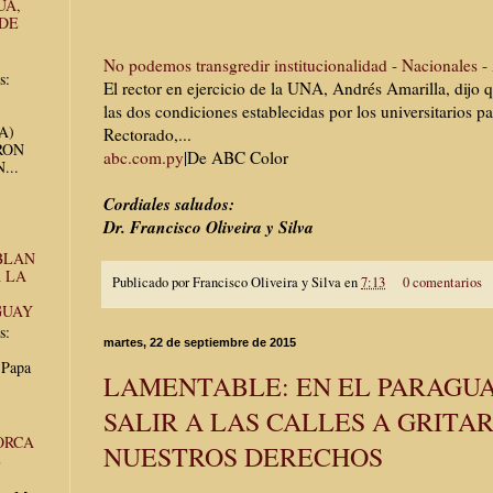
UA,
 DE
No podemos transgredir institucionalidad - Nacionales 
s:
El rector en ejercicio de la UNA, Andrés Amarilla, dijo 
las dos condiciones establecidas por los universitarios par
UA)
Rectorado,...
RON
abc.com.py
|
De ABC Color
...
Cordiales saludos:
Dr. Francisco Oliveira y Silva
BLAN
 LA
Publicado por
Francisco Oliveira y Silva
en
7:13
0 comentarios
GUAY
s:
martes, 22 de septiembre de 2015
 Papa
LAMENTABLE: EN EL PARAGU
SALIR A LAS CALLES A GRITA
ORCA
NUESTROS DERECHOS
E