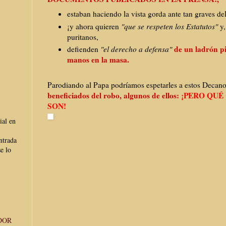
estaban haciendo la vista gorda ante tan graves del
¡y ahora quieren
"que se respeten los Estatutos"
y
puritanos,
de un ladrón pi
defienden
"el derecho a defensa"
manos en la masa.
Parodiando al Papa podríamos espetarles a estos Decan
beneficiados del robo, algunos de ellos:
¡PERO QUÉ
SON!
ial en
ntrada
e lo
DOR