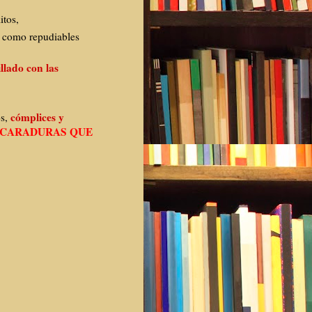
itos,
, como repudiables
llado con las
cómplices y
os,
 CARADURAS QUE