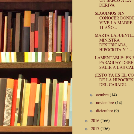
UN BARCO A LA
DERIVA
SEGUIMOS SIN
CONOCER DÓND
VIVE LA MADRE
11 AÑO...
MARTA LAFUENTE,
MINISTRA
DESUBICADA,
HIPÓCRITA Y "...
LAMENTABLE: EN 
PARAGUAY DEB
SALIR A LAS CAL.
¡ESTO YA ES EL C
DE LA HIPOCRES
DEL CARADU...
octubre
(14)
►
noviembre
(14)
►
diciembre
(9)
►
2016
(166)
►
2017
(156)
►