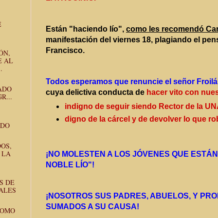
E
Están "haciendo lío",
como les recomendó Car
manifestación del viernes 18, plagiando el pe
Francisco.
ÓN,
E AL
.
Todos esperamos que renuncie el señor Froil
ADO
cuya delictiva conducta de
hacer vito con nues
R...
indigno de seguir siendo Rector de la UN
digno de la cárcel y de devolver lo que ro
ADO
OS,
 LA
¡NO MOLESTEN A LOS JÓVENES QUE ESTÁN
NOBLE LÍO"!
S DE
ALES
¡NOSOTROS SUS PADRES, ABUELOS, Y PR
SUMADOS A SU CAUSA!
COMO