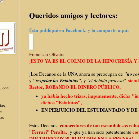
Queridos amigos y lectores:
Esto publiqué en Facebook, y lo comparto aquí:
Francisco Oliveira
¡ESTO YA ES EL COLMO DE LA HIPOCRESÍA 
"no rom
¡Los Decanos de la UNA ahora se preocupan de
"respetar los Estatutos"
,
sien
y
y
"el debido proceso",
Rector, ROBANDO EL DINERO PÚBLICO,
, con
ya había hecho trizas, impunemente, dicha "ins
dichos "Estatutos",
ias,
EN PERJUICIO DEL ESTUDIANTADO Y DE
os
más
conocedores de tan escandalosos robo
Estos Decanos,
"Ferrari" Peralta,
co
¡y que ya han sido pat
entemente
DOCUMENTOS PUBLICADOS EN LA PRENSA!,