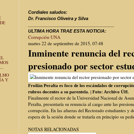
Cordiales saludos:
E
Dr. Francisco Oliveira y Silva
 DE
______________________________
______
ULTIMA HORA TRAE ESTA NOTICIA:
Corrupción UNA
martes 22 de septiembre de 2015, 07:48
Inminente renuncia del re
EL
presionado por sector estu
EMOS
..
OLMO
ÍA Y
Froilán Peralta es foco de los escándalos de corrupci
rubros docentes a su parentela. | Foto: Archivo ÚH.
Finalmente el rector de la Universidad Nacional de Asu
Peralta, presentaría su renuncia al cargo ante las presio
corrupción. En las afueras del Rectorado estudiantes y 
espera de la sesión donde se trataría en principio su ped
NOTAS RELACIONADAS