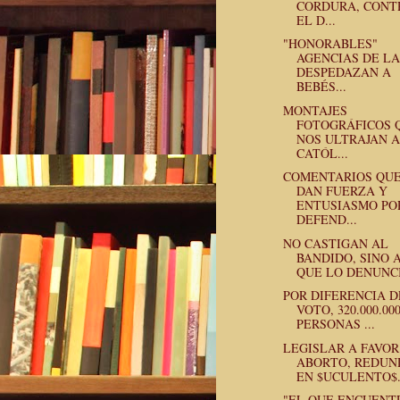
CORDURA, CONT
EL D...
"HONORABLES"
AGENCIAS DE L
DESPEDAZAN A
BEBÉS...
MONTAJES
FOTOGRÁFICOS 
NOS ULTRAJAN A
CATÓL...
COMENTARIOS QU
DAN FUERZA Y
ENTUSIASMO PO
DEFEND...
NO CASTIGAN AL
BANDIDO, SINO 
QUE LO DENUNC
POR DIFERENCIA D
VOTO, 320.000.00
PERSONAS ...
LEGISLAR A FAVOR
ABORTO, REDUN
EN $UCULENTO$.
"EL QUE ENCUENT