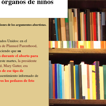
iones de los argumentos abortistas.
ados Unidos: en el
ca de Planned Parenthood,
su
ociendo que
 durante el aborto para
este martes,
la presidente
d, Mary Gatter, era
 de ese tipo de
nsentimiento informado de
os los pedazos de feto