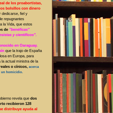
al de los proabortistas,
 los bolsillos con dinero
dedicarse, fiel y
de repugnantes
a la Vida, que estos
os de
"benéficas"
istas y científicos".
 conocido en Oaraguay.
bín
que la trajo de España
losa en Europa, para
la actual ministra de la
reales o cínicos,
acerca
a un homicidio.
obierno revela que
dos
rto
recibieron 128
ue distribuye ayuda al