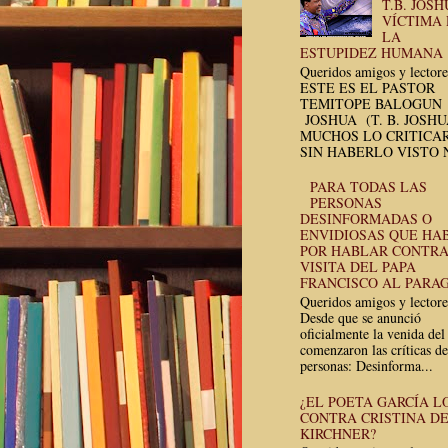
T.B. JOSH
VÍCTIMA
LA
ESTUPIDEZ HUMANA
Queridos amigos y lectore
ESTE ES EL PASTOR
TEMITOPE BALOGUN
JOSHUA (T. B. JOSH
MUCHOS LO CRITICA
SIN HABERLO VISTO N
PARA TODAS LAS
PERSONAS
DESINFORMADAS O
ENVIDIOSAS QUE HA
POR HABLAR CONTRA
VISITA DEL PAPA
FRANCISCO AL PARA
Queridos amigos y lectore
Desde que se anunció
oficialmente la venida del
comenzaron las críticas de
personas: Desinforma...
¿EL POETA GARCÍA L
CONTRA CRISTINA D
KIRCHNER?