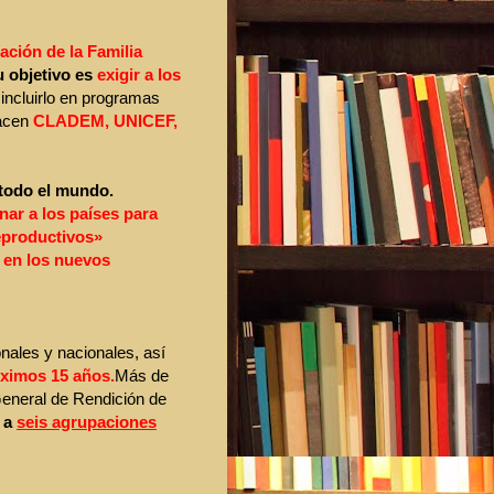
ación de la Familia
 objetivo es
exigir a los
 incluirlo en programas
hacen
CLADEM, UNICEF,
 todo el mundo.
ar a los países para
reproductivos»
en los nuevos
nales y nacionales, así
óximos 15 años.
Más de
General de Rendición de
 a
seis agrupaciones