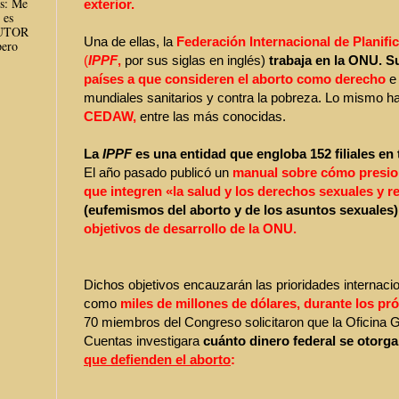
es: Me
exterior.
 es
AUTOR
Una de ellas, la
Federación Internacional de Planific
ero
(
IPPF
,
por sus siglas en inglés)
trabaja en la ONU.
Su
países
a que consideren el aborto como derecho
e
mundiales sanitarios y contra la pobreza. Lo mismo 
CEDAW,
entre las más conocidas.
La
IPPF
es una entidad que engloba 152 filiales en
El año pasado publicó un
manual sobre cómo presion
que integren «la salud y los derechos sexuales y 
(eufemismos del aborto y de los asuntos sexuales)
objetivos de desarrollo de la ONU.
Dichos objetivos encauzarán las prioridades internacio
como
miles de millones de dólares, durante los pr
70 miembros del Congreso solicitaron que la Oficina 
Cuentas investigara
cuánto dinero federal se otorga
que defienden el aborto
: