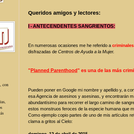
Queridos amigos y lectores:
I - ANTECENDENTES SANGRIENTOS:
En numerosas ocasiones me he referido a
criminales
disfrazadas de
Centros de Ayuda a la Mujer.
"
Planned Parenthood
" es una de las más crimi
, con
Pueden poner en Google mi nombre y apellido y, a con
esa Agencia de asesinos y asesinas, y encontrarán mat
ias,
abundantísimo para recorrer el largo camino de sangr
os
estos monstruos feroces de la especie humana que ma
más
Como ejemplo copio partes de uno de mis artículos re
clama a gritos al Cielo:
domingo, 12 de abril de 2015