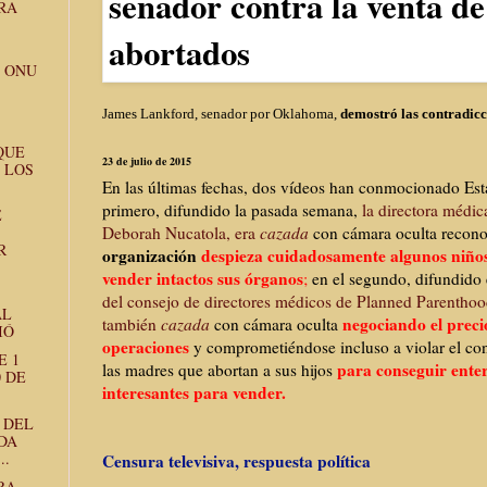
RA
A ONU
James Lankford, senador por Oklahoma,
demostró las contradicc
QUE
23 de julio de 2015
 LOS
En las últimas fechas, dos vídeos han conmocionado Est
primero, difundido la pasada semana,
la directora médi
E
Deborah Nucatola, era
cazada
con cámara oculta recon
R
organización
despieza cuidadosamente algunos niños
vender intactos sus órganos
;
en el segundo, difundido 
del consejo de directores médicos de Planned Parenthoo
AL
negociando el precio
también
cazada
con cámara oculta
IÓ
operaciones
y comprometiéndose incluso a violar el co
E 1
para conseguir enter
las madres que abortan a sus hijos
0 DE
interesantes para vender.
 DEL
DA
..
Censura televisiva, respuesta política
RA