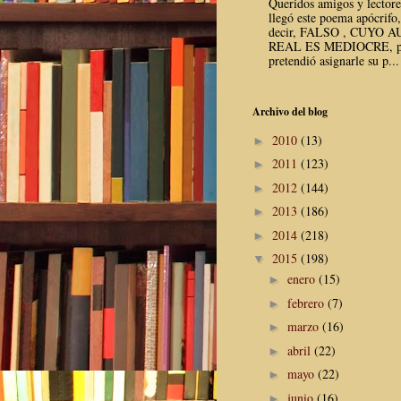
Queridos amigos y lector
llegó este poema apócrifo,
decir, FALSO , CUYO 
REAL ES MEDIOCRE, p
pretendió asignarle su p...
Archivo del blog
2010
(13)
►
2011
(123)
►
2012
(144)
►
2013
(186)
►
2014
(218)
►
2015
(198)
▼
enero
(15)
►
febrero
(7)
►
marzo
(16)
►
abril
(22)
►
mayo
(22)
►
junio
(16)
►