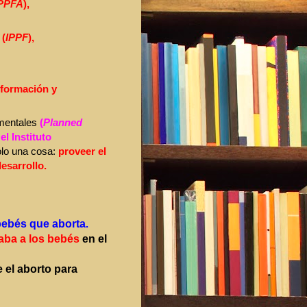
PPFA
),
n
(
IPPF
),
nformación y
amentales
(
Planned
 el Instituto
olo una cosa:
proveer el
esarrollo.
bebés que aborta
.
ba a los bebés
en el
 el aborto para