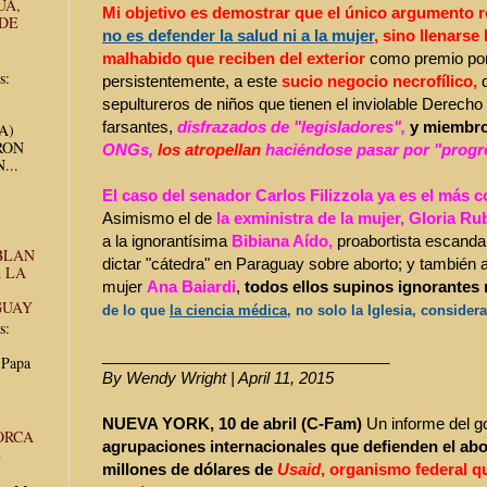
UA,
Mi objetivo es demostrar que el único argumento re
 DE
no es defender la salud ni a la mujer
, sino llenarse
malhabido que reciben del exterior
como premio por 
s:
persistentemente, a este
sucio negocio necrofílico,
sepultureros de niños que tienen el inviolable Derecho 
farsantes,
disfrazados de
"legisladores",
y miembr
UA)
RON
ONGs,
los atropellan
haciéndose pasar por "progres
...
El caso del senador Carlos Filizzola ya es el más
Asimismo el de
la exministra de la mujer, Gloria Ru
a la ignorantísima
Bibiana Aído,
proabortista escanda
BLAN
dictar "cátedra" en Paraguay sobre aborto; y también a 
 LA
mujer
Ana Baiardi
,
todos ellos supinos ignorantes 
GUAY
de lo que
la ciencia médica
, no solo la Iglesia, consider
s:
______________________________
___
 Papa
By Wendy Wright | April 11, 2015
NUEVA YORK, 10 de abril
(C-Fam)
Un informe del g
ORCA
agrupaciones internacionales que defienden el abo
E
millones de dólares de
Usaid
, organismo federal q