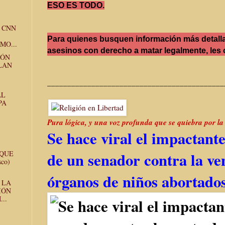
ESO ES TODO.
 CNN
Para quienes busquen información más detall
MO...
asesinos con derecho a matar legalmente, les c
ZÓN
LAN
____________________________________________
AL
PA
Pura lógica, y una voz profunda que se quiebra por l
Se hace viral el impactant
 QUE
de un senador contra la ve
sco)
órganos de niños abortado
 LA
IÓN
..