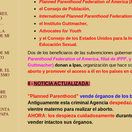
Planned Parenthood Federation of America
(
el Consejo de Población,
RES,
International Planned Parenthood Federatio
O
..
el Instituto Guttmacher,
 LA
Advocates for Youth
E MI
y el Consejo de los Estados Unidos para la I
Educación Sexual.
E MI
Dos de los beneficiaros de las subvenciones gubern
CO
Parenthood Federation of America
, filial de
IPPF
, y
Guttmacher)
donan a Ipas,
organización que hace s
R, EL
aborto y promover el acceso a él en los países en d
ISMO
II -
NOTICIA ACTUALIZADA
:
BRE
SCO
"Planned Parenthood"
vende órganos de los 
Antiguamente esta criminal Agencia
despedaza
ENTA
vientre materno para realizar el aborto.
PAPA
AHORA:
los despieza cuidadosamente
durante
vender intactos sus órganos.