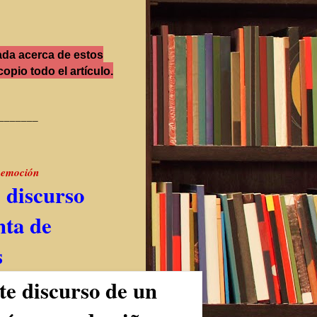
ada acerca de estos
opio todo el artículo.
_______
a emoción
e discurso
nta de
s