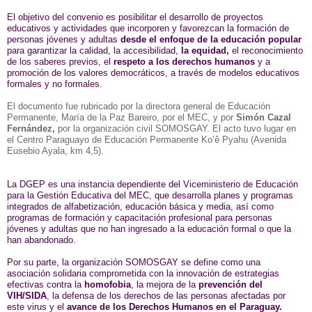
El objetivo del convenio es posibilitar el desarrollo de proyectos
educativos y actividades que incorporen y favorezcan la formación de
personas jóvenes y adultas
desde el enfoque de la educación popular
para garantizar la calidad, la accesibilidad,
la equidad,
el reconocimiento
de los saberes previos, el
respeto a los derechos humanos
y a
promoción de los valores democráticos, a través de modelos educativos
formales y no formales.
El documento fue rubricado por la directora general de Educación
Permanente, María de la Paz Bareiro, por el MEC, y por
Simón Cazal
Fernández,
por la organización civil
SOMOSGAY
. El acto tuvo lugar en
el Centro Paraguayo de Educación Permanente Ko’ê Pyahu (Avenida
Eusebio Ayala, km 4,5).
La DGEP es una instancia dependiente del Viceministerio de Educación
para la Gestión Educativa del MEC, que desarrolla planes y programas
integrados de alfabetización, educación básica y media, así como
programas de formación y capacitación profesional para personas
jóvenes y adultas que no han ingresado a la educación formal o que la
han abandonado.
Por su parte, la organización SOMOSGAY se define como una
asociación solidaria comprometida con la innovación de estrategias
efectivas contra la
homofobia
, la mejora de la
prevención del
VIH/SIDA
, la defensa de los derechos de las personas afectadas por
este virus y el
avance de los Derechos Humanos en el Paraguay.