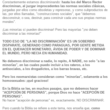
Constantemente estamos discriminando:
hasta los del Marco Rector
discriminan, al juzgar improcedentes las normas sociales clásicas,
juzgadas por ellos como obsoletas y represoras, y como subproductos de
las, por ellos llamadas,
"construcciones sociales"
, que
"debemos
desconstruir, o sea, destruir, para construir cada uno sus propias normas
morales".
¡Las minorías sí pueden discriminar! Pero las mayorías "¡no deben
discriminar a las minorías!"
TODO ESO DE
"LA NO DISCRIMINACIÓN"
ES UN SOBERBIO
DISPARATE, GENERADO COMO PARAGUAS, POR GENTE METIDA
EN EL QUEHACER MONETARIO, ÁVIDA DE PODER Y DE DOMINAR
EL MUNDO, PERO NECIA EN HUMANIDAD.
No debemos discriminar a nadie
, lo repito,
A NADIE,
no solo
"a las
minorías"
, en las cuales puedo incluir a los rateros, a los
antisociales, a los drogadictos, a los barras bravas, etc.
Pero los neomarxistas consideran como
"minorías", solamente a los
homosexuales: ¡qué gracioso!
En la Biblia se lee, en muchos pasajes, que no debemos hacer
"ACEPCIÓN DE PERSONAS"
, porque Dios no hace "ACEPCIÓN DE
PERSONAS".
No hacer "acepción de personas" es, exactamente, NO DISCRIMINAR.
Pero cuando la Biblia se refiere a este tema, nos enseña que,
como