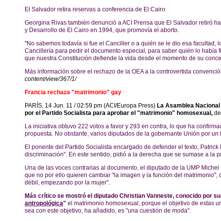
El Salvador retira reservas a conferencia de El Cairo
Georgina Rivas también denunció a ACI Prensa que El Salvador retiró h
y Desarrollo de El Cairo en 1994, que promovía el aborto.
"No sabemos todavía si fue el Canciller o a quién se le dio esa facultad, 
Cancillería para pedir el documento especial, para saber quién lo había 
que nuestra Constitución defiende la vida desde el momento de su concep
Más información sobre el rechazo de la OEA a la controvertida convenció
content/view/367/1/
Francia rechaza "matrimonio" gay
PARÍS, 14 Jun. 11 / 02:59 pm (ACI/Europa Press)
La Asamblea Nacional 
por el Partido Socialista para aprobar el "matrimonio" homosexual,
de
La iniciativa obtuvo 222 votos a favor y 293 en contra, lo que ha confi
propuesta. No obstante, varios diputados de la gobernante Unión por un
El ponente del Partido Socialista encargado de defender el texto, Patrick
discriminación". En este sentido, pidió a la derecha que se sumase a la 
Una de las voces contrarias al documento, el diputado de la UMP Michel 
que no por ello quieren cambiar "la imagen y la función del matrimonio",
débil, empezando por la mujer".
Más crítico se mostró el diputado Christian Vanneste, conocido por su
antropológica
"
el matrimonio homosexual, porque el objetivo de estas u
sea con este objetivo, ha añadido, es "una cuestión de moda".