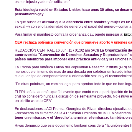
eso es injusto y además criticable".
Esta ideología nació en Estados Unidos hace unos 30 años, se desarrol
pensamiento gay.
Lo que busca es
afirmar que la diferencia entre hombre y mujer es un 
sexual –y con ello la identidad de género y el papel del género– contaría
Para firmar el manifiesto contra la ordenanza gay, puede ingresar a:
http
OEA rechaza polémica convención que promueve aborto y uniones g
REDACCIÓN CENTRAL, 16 Jun. 11 / 01:02 am (ACI)
La Organización de
controvertida "Convención de Derechos Sexuales y Reproductivos" con
países miembros para imponer esta práctica anti-vida y las uniones
La Oficina para América Latina del Population Research Institute (PRI) 
menos que el intento de más de una década por celebrar un tratado interna
cualquier tipo de comportamiento u orientación sexual y el reconocimien
"En otras palabras, un camino legal para aprobar todo lo que no han logr
El PRI señala además que "el evento que contó con la participación de 
civil no consideró nunca la discusión de semejante proyecto. No estuvo e
en el sitio web de OEA".
En declaraciones a ACI Prensa, Georgina de Rivas, directora ejecutiva de
–rechazada en el marco de la 41° Sesión Ordinaria de la OEA celebrada 
tener un embarazo y el ‘derecho' a terminar el embarazo también, o s
Rivas denunció que este documento también considera
"la unión entre