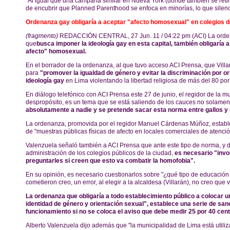
"Al igual que una campaña similar en Nueva York (donde también se retira
de encubrir que Planned Parenthood se enfoca en minorías, lo que silencia
Ordenanza gay obligaría a aceptar "afecto homosexual" en colegios 
(fragmento)
REDACCIÓN CENTRAL, 27 Jun. 11 / 04:22 pm (ACI) La orden
que
busca imponer la ideología gay en esta capital, también obligaría a
afecto" homosexual.
En el borrador de la ordenanza, al que tuvo acceso ACI Prensa, que Villar
para
"promover la igualdad de género y evitar la discriminación por or
ideología gay
en Lima violentando la libertad religiosa de más del 80 por
En diálogo telefónico con ACI Prensa este 27 de junio, el regidor de la 
despropósito, es un tema que se está saliendo de los cauces no solamen
absolutamente a nadie y se pretende sacar esta norma entre gallos y
La ordenanza, promovida por el regidor Manuel Cárdenas Múñoz, establece 
de "muestras públicas físicas de afecto en locales comerciales de atenció
Valenzuela señaló también a ACI Prensa que ante este tipo de norma, y da
administración de los colegios públicos de la ciudad,
es necesario "invo
preguntarles si creen que esto va combatir la homofobia".
En su opinión, es necesario cuestionarlos sobre "¿qué tipo de educación
cometieron creo, un error, al elegir a la alcaldesa (Villarán), no creo qu
La ordenanza que obligaría a todo establecimiento público a colocar u
identidad de género y orientación sexual", establece una serie de san
funcionamiento si no se coloca el aviso que debe medir 25 por 40 cen
Alberto Valenzuela dijo además que "la municipalidad de Lima está utiliz