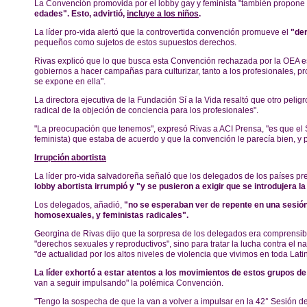
La Convención promovida por el lobby gay y feminista "también propone 
edades". Esto, advirtió,
incluye a los niños
.
La líder pro-vida alertó que la controvertida convención promueve el
"der
pequeños como sujetos de estos supuestos derechos.
Rivas explicó que lo que busca esta Convención rechazada por la OEA es "
gobiernos a hacer campañas para culturizar, tanto a los profesionales, pr
se expone en ella".
La directora ejecutiva de la Fundación Sí a la Vida resaltó que otro peli
radical de la objeción de conciencia para los profesionales".
"La preocupación que tenemos", expresó Rivas a ACI Prensa, "es que el Se
feminista) que estaba de acuerdo y que la convención le parecía bien, y 
Irrupción abortista
La líder pro-vida salvadoreña señaló que los delegados de los países pr
lobby abortista irrumpió y "y se pusieron a exigir que se introdujera l
Los delegados, añadió,
"no se esperaban ver de repente en una sesión
homosexuales, y feministas radicales".
Georgina de Rivas dijo que la sorpresa de los delegados era comprensibl
"derechos sexuales y reproductivos", sino para tratar la lucha contra el n
"de actualidad por los altos niveles de violencia que vivimos en toda Lat
La líder exhortó a estar atentos a los movimientos de estos grupos de
van a seguir impulsando" la polémica Convención.
"Tengo la sospecha de que la van a volver a impulsar en la 42° Sesión de