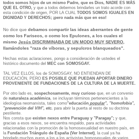
todos somos hijos de un mismo Padre, que es Dios, NADIE ES MÁS
QUE EL OTRO,
y que a todos debemos brindarles un trato acorde con
esta condición de origen, POR LA CUAL
TODOS SOMOS IGUALES EN
DIGNIDAD Y DERECHOS; ¡pero nada más que en eso!
No dice que
debamos compartir las ideas aberrantes de gente
como los
Fariseos
, o como los
Epulones
, a los cuales el
mismo
Jesús DISCRIMINABA DE UN MODO MUY SEVERO
,
llamándoles
"raza de víboras, y sepulcros blanqueados".
Hechas estas aclaraciones, pongo a consideración de ustedes el
histórico documento del
MEC con SOMOSGAY.
TAL VEZ ELLOS, los de SOMOSGAY, NO ENTIENDAN DE
EDUCACIÓN, PERO
ES POSIBLE QUE PUEDAN APORTAR DINERO
PROVENIENTE DE FUNDACIONES DE LA CULTURA DE LA MUERTE.
Por otro lado es,
sospechosamente, muy curioso
que, en un convenio
de
naturaleza
académic
a
, se incluyan términos pertenencientes a la
ideologíoa neomarxista, tales como
"educación
popular
", "homofobia",
"prevención del VIH", etc.
para abrir la puerta al resto de su doctrina
pestilente.
Nos consta que
existen nexos entre Paraguay y "Paragay";
y que,
gracias a esos nexos, se encuentra respaldo, para actividades
relacionadas con la promoción de la homosexualidad en nuestro país, en
la
Fundación Triángulo de España (Ver Internet)
, la cual ya ha
brindado muchos euros a los a los activistas homosexuales de varios