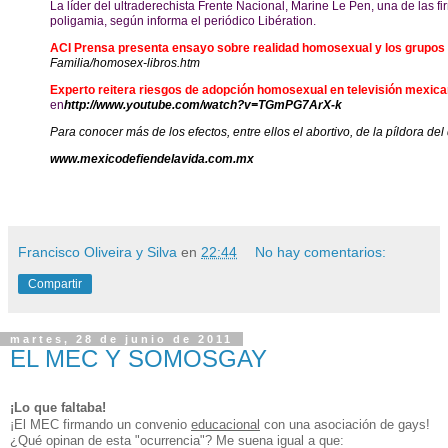
La líder del ultraderechista Frente Nacional, Marine Le Pen, una de las f
poligamia, según informa el periódico Libération.
ACI Prensa presenta ensayo sobre realidad homosexual y los grupos
Familia/homosex-libros.htm
Experto reitera riesgos de adopción homosexual en televisión mexic
en
http://www.youtube.com/
watch?v=TGmPG7ArX-k
Para conocer más de los efectos, entre ellos el abortivo, de la píldora del
www.mexicodefiendelavida.
com.mx
Francisco Oliveira y Silva
en
22:44
No hay comentarios:
Compartir
martes, 28 de junio de 2011
EL MEC Y SOMOSGAY
¡Lo que faltaba!
¡El MEC firmando un convenio
educacional
con una asociación de gays!
¿Qué opinan de esta "ocurrencia"? Me suena igual a que: