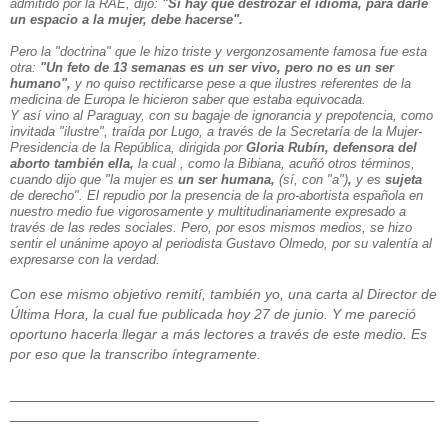
admitido por la RAE, dijo:
"Si hay que destrozar el idioma, para darle
un espacio a la mujer, debe hacerse".
Pero la "doctrina" que le hizo triste y vergonzosamente famosa fue esta
otra:
"Un feto de 13 semanas es un ser vivo, pero no es un ser
humano",
y no quiso rectificarse pese a que ilustres referentes de la
medicina de Europa le hicieron saber que estaba equivocada.
Y así vino al Paraguay, con su bagaje de ignorancia y prepotencia, como
invitada "ilustre", traída por Lugo, a través de la Secretaría de la Mujer-
Presidencia de la República, dirigida por
Gloria Rubín, defensora del
aborto también ella,
la cual , como la Bibiana, acuñó otros términos,
cuando dijo que "la mujer es
un ser humana,
(sí, con "a")
,
y es
sujeta
de derecho". El repudio por la presencia de la pro-abortista española en
nuestro medio fue vigorosamente y multitudinariamente expresado a
través de las redes sociales. Pero, por esos mismos medios, se hizo
sentir el unánime apoyo al periodista Gustavo Olmedo, por su valentía al
expresarse con la verdad.
Con ese mismo objetivo remití, también yo, una carta al Director de
Última Hora, la cual fue publicada hoy 27 de junio. Y me pareció
oportuno hacerla llegar a más lectores a través de este medio. Es
por eso que la transcribo íntegramente.
_____________________________________________________
_______________________________