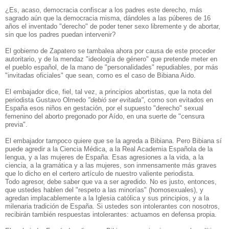
¿Es, acaso, democracia confiscar a los padres este derecho, más
sagrado aún que la democracia misma, dándoles a las púberes de 16
años el inventado "derecho" de poder tener sexo libremente y de abortar,
sin que los padres puedan intervenir?
El gobierno de Zapatero se tambalea ahora por causa de este proceder
autoritario, y de la mendaz "ideología de género" que pretende meter en
el pueblo español, de la mano de "personalidades" repudiables, por más
"invitadas oficiales" que sean, como es el caso de Bibiana Aido.
El embajador dice, fiel, tal vez, a principios abortistas, que la nota del
periodista Gustavo Olmedo
"debió ser evitada"
, como son evitados en
España esos niños en gestación, por el supuesto "derecho" sexual
femenino del aborto pregonado por Aído, en una suerte de "censura
previa".
El embajador tampoco quiere que se la agreda a Bibiana. Pero Bibiana sí
puede agredir a la Ciencia Médica, a la Real Academia Española de la
lengua, y a las mujeres de España. Esas agresiones a la vida, a la
ciencia, a la gramática y a las mujeres, son inmensamente más graves
que lo dicho en el certero artículo de nuestro valiente periodista.
Todo agresor, debe saber que va a ser agredido. No es justo, entonces,
que ustedes hablen del "respeto a las minorías" (homosexuales), y
agredan implacablemente a la Iglesia católica y sus principios, y a la
milenaria tradición de España. Si ustedes son intolerantes con nosotros,
recibirán también respuestas intolerantes: actuamos en defensa propia.