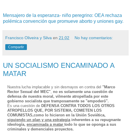
Mensajero de la esperanza- niño peregrino: OEA rechaza
polémica convención que promueve aborto y uniones gay.
Francisco Oliveira y Silva
en
21:02
No hay comentarios:
Compartir
UN SOCIALISMO ENCAMINADO A
MATAR
Nuestra lucha implacable y sin desmayos en contra del
"Marco
Rector Sexual del MEC"
,
no es solamente una cuestión de
defensa de nuestra moral, vilmente atropellada por este
gobierno socialista que tramposamente se "empoderó".
Es una cuestión de
DEFENSA
CONTRA
TODOS
LOS OTROS
ATROPELLOS
QUE, POR SISTEMA, COMETEN LOS
COMUNISTAS,
como lo hicieron en la Unión Soviética,
siguiendo un plan y una estrategia
inherentes a su repugnante
ideología,
encaminada a matar
todo lo que se oponga a sus
criminales y demenciales proyectos.