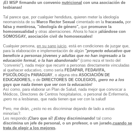
¡El MSP firmando un convenio
nutricional
con una asociación de
lesbianas!
Tal parece que, por cualquier hendidura, quieren meter la ideología
neomarxista de su
Marco Rector Sexual
cimentado en la
fracasada,
por
falsa y mentirosa,
"ideología de género",
que
promueve la
homosexualidad
y otras aberraciones. Ahora lo hace
¡aliándose con
SOMOSGAY, asociación civil de homosexuales!
Cualquier persona,
en su sano juicio
, está en condiciones de juzgar que,
para la elaboración e implementación de algún
"proyecto educativo que
beneficie a personas jóvenes y adultas que no han ingresado a la
educación formal, o la han abandonado"
(como reza el texto del
"convenio"), nada mejor que
recurrir a personas directamente vinculadas
al quehacer educativo, como sería
FEDAPAR, FEDAVIFA,
PSICÓLOG@s PARAGUAY
, o alguna otra
ASOCIACIÓN DE
EDUCADORES,
o de
DIRECTORES DE COLEGIOS,
¡pero no a los
gays que nada tienen que ver con la educación!
Así como, para elaborar un Plan de Salud, nada mejor que convocar a
Médicos, Directores de Centros hospitalarios, o personal de Enfermería,
¡pero no a lesbianas, que nada tienen que ver con la salud!
Pero, me dirán, ¿esto no es discriminar dejando de lado a estas
minorías?.
Les respondo:
¡Claro que sí! ¡Estoy discriminando!
tal como
discrimina un jefe de personal, o un profesor, o un jurado,
cuando se
trata de elegir a los mejores
.