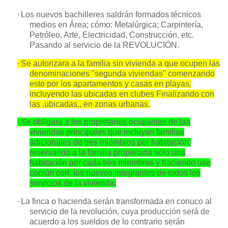
·
Los nuevos bachilleres saldrán formados técnicos
medios en Área; cómo: Metalúrgica; Carpintería,
Petróleo, Arte, Electricidad, Construcción, etc.
Pasando al servicio de
la REVOLUCIÓN.
·
Se autorizara a la familia sin vivienda a que ocupen las
denominaciones "segunda viviendas" comenzando
esto por los apartamentos y casas en playas,
incluyendo las ubicadas en clubes Finalizando con
las .ubicadas., en zonas urbanas.
·
Se obligara a los propietarios ocupantes de las
viviendas principales que incluyan
familias
adicionales de tres miembros por habitación,
reservando a la familia propietaria sólo una
habitación por cada tres miembros y haciendo uso
común con. los nuevos integrantes de todos los
servicios de la vivienda.
·
La finca o hacienda serán transformada en conuco al
servicio de la revolución, cuya producción será de
acuerdo a los sueldos de lo contrario serán