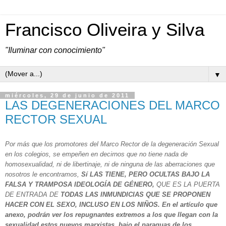
Francisco Oliveira y Silva
"Iluminar con conocimiento"
▼
miércoles, 29 de junio de 2011
LAS DEGENERACIONES DEL MARCO
RECTOR SEXUAL
Por más que los promotores del Marco Rector de la degeneración Sexual
en los colegios, se empeñen en decirnos que no tiene nada de
homosexualidad, ni de libertinaje, ni de ninguna de las aberraciones que
nosotros le encontramos,
Sí LAS TIENE, PERO OCULTAS BAJO LA
FALSA Y TRAMPOSA IDEOLOGÍA DE GÉNERO,
QUE ES LA PUERTA
DE ENTRADA DE
TODAS LAS INMUNDICIAS QUE SE PROPONEN
HACER CON EL SEXO, INCLUSO EN LOS NIÑOS. En el artículo que
anexo, podrán ver los repugnantes extremos a los que llegan con la
sexualidad estos nuevos marxistas, bajo el paraguas de los