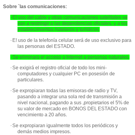
Sobre `las comunicaciones:
·
El uso del cable y otras comunicaciones satelitales se
van a restringir a las
dependencias oficiales, y a los
establecimientos hoteleros y turísticos.
·
E! uso de la telefonía celular será de uso exclusivo para
las personas del
ESTADO.
·
Se eliminara el acceso a Internet a personas naturales.
·
Se exigirá el registro oficial de todo los mini-
computadores y cualquier PC en
posesión de
particulares.
·
Se
expropiaran todas las emisoras-de radio y TV,
pasando a integrar una sola red de transmisión a
nivel nacional, pagando a sus ,propietarios el 5% de
su valor de mercado en BONOS DEL ESTADO con
vencimiento a 20 años.
·
Se expropiaran igualmente todos los periódicos y
demás medios impresos.