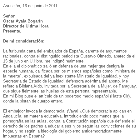
Asunción, 16 de junio de 2011.
Señor
Oscar Ayala Bogarín
Director de Ultima Hora
Presente.
De mi consideración:
La furibunda carta del embajador de España, carente de argumentos
racionales, contra el distinguido periodista Gustavo Olmedo, aparecida el
15 de junio en U.Hora, me indignó realmente.
En ella el diplomático salió en defensa de una mujer que denigra la
especie humana, calificada por los mismos españoles como "ministra de
la muerte", expulsada del ya inexistente Ministerio de Igualdad, y hoy
Secretaria de Estado de Igualdad, defensora acérrima del aborto. Me
refiero a Bibiana Aído, invitada por la Secretaría de la Mujer, de Paraguay,
que sigue fielmente las huellas de esta persona impresentable.
En mi Blog puse el artículo de un poderoso medio español (Hazte Oir),
donde la pintan de cuerpo entero.
El embajdor invoca la democracia. ¡Vaya! ¿Qué democracia aplican en
Andalucía, en materia educativa, introduciendo poco menos que la
pornografía en las aulas, contra la Constitución española que defiende el
derecho de los padres a educar a sus hijos según las convicciones de su
hogar, y no según la ideología del gobierno antidemocráticamente
impuestas en España?