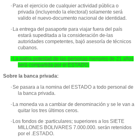
·
Para el ejercicio de cualquier actividad pública o
privada (incluyendo la electoral) solamente será
valido el nuevo-documento nacional de identidad.
·
La entrega del pasaporte para viajar fuera del país
estará supeditada a la
consideración de-las
autoridades competentes, bajó asesoría de técnicos
cubanos.
·
La patria
potestad de las personas menores de 21
años
será
compartida por el ESTADO.
Sobre la banca privada:
·
Se pasara a la nomina del ESTADO a todo personal de
la banca privada.
·
La moneda va a cambiar de denominación
y se le van a
quitar los tres últimos ceros.
·
Los fondos de :particulares; superiores a los SIETE
MILLONES
BOLIVARES 7.000.000. serán
retenidos
por el .ESTADO.