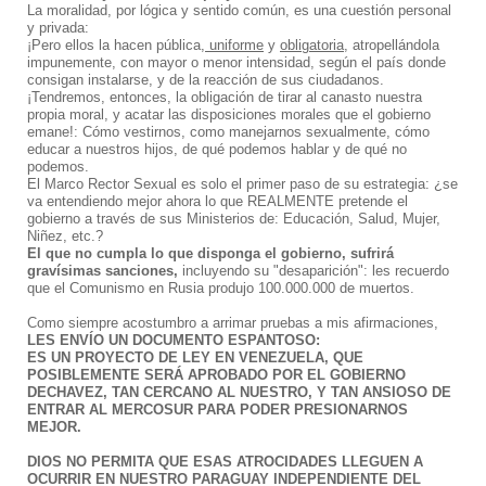
La moralidad, por lógica y sentido común, es una cuestión personal
y privada:
¡Pero ellos la hacen pública,
uniforme
y
obligatoria
, atropellándola
impunemente,
con mayor o menor intensidad, según el país donde
consigan instalarse, y de la reacción de sus ciudadanos.
¡Tendremos, entonces, la obligación de tirar al canasto nuestra
propia moral,
y acatar las disposiciones morales que el gobierno
emane!:
Cómo vestirnos, como manejarnos sexualmente, cómo
educar a nuestros hijos, de qué podemos hablar y de qué no
podemos.
El Marco Rector Sexual es solo el primer paso de su estrategia: ¿se
va entendiendo mejor ahora lo que REALMENTE pretende el
gobierno a través de sus Ministerios de: Educación, Salud, Mujer,
Niñez, etc.?
El que no cumpla lo que disponga el gobierno, sufrirá
gravísimas sanciones,
incluyendo su "desaparición": les recuerdo
que el Comunismo en Rusia produjo 100.000.000 de muertos.
Como siempre acostumbro a arrimar pruebas a mis afirmaciones,
LES ENVÍO UN DOCUMENTO ESPANTOSO:
ES UN PROYECTO DE LEY EN
VENEZUELA,
QUE
POSIBLEMENTE SERÁ APROBADO POR EL GOBIERNO
DE
CHAVEZ,
TAN CERCANO AL NUESTRO, Y TAN ANSIOSO DE
ENTRAR AL MERCOSUR PARA PODER PRESIONARNOS
MEJOR.
DIOS NO PERMITA QUE ESAS ATROCIDADES LLEGUEN A
OCURRIR EN NUESTRO PARAGUAY INDEPENDIENTE DEL