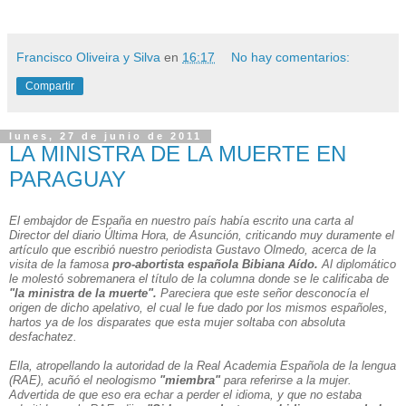
Francisco Oliveira y Silva
en
16:17
No hay comentarios:
Compartir
lunes, 27 de junio de 2011
LA MINISTRA DE LA MUERTE EN
PARAGUAY
El embajdor de España en nuestro país había escrito una carta al
Director del diario Última Hora, de Asunción, criticando muy duramente el
artículo que escribió nuestro periodista Gustavo Olmedo, acerca de la
visita de la famosa
pro-abortista española Bibiana Aído.
Al diplomático
le molestó sobremanera el título de la columna donde se le calificaba de
"la ministra de la muerte".
Pareciera que este señor desconocía el
origen de dicho apelativo, el cual le fue dado por los mismos españoles,
hartos ya de los disparates que esta mujer soltaba con absoluta
desfachatez.
Ella, atropellando la autoridad de la Real Academia Española de la lengua
(RAE), acuñó el neologismo
"miembra"
para referirse a la mujer.
Advertida de que eso era echar a perder el idioma, y que no estaba