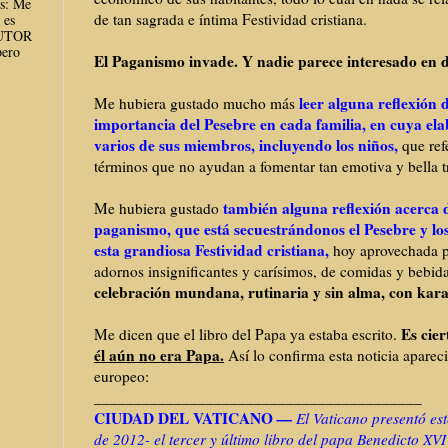
es: Me
de tan sagrada e íntima Festividad cristiana.
 es
AUTOR
ero
El Paganismo invade. Y nadie parece interesado en d
leer alguna reflexión 
Me hubiera gustado mucho más
importancia del Pesebre en cada familia, en cuya el
varios de sus miembros, incluyendo los niños,
que ref
términos que no ayudan a fomentar tan emotiva y bella t
también alguna reflexión acerca d
Me hubiera gustado
paganismo, que está secuestrándonos el Pesebre y los
esta grandiosa Festividad cristiana,
hoy aprovechada pa
adornos insignificantes y carísimos, de comidas y bebid
celebración mundana, rutinaria y sin alma, con kara
Es cier
Me dicen que el libro del Papa ya estaba escrito.
él aún no era Papa.
Así lo confirma esta noticia apare
europeo:
_________________________________________
CIUDAD DEL VATICANO
—
El Vaticano presentó es
de 2012- el tercer y último libro del papa Benedicto XVI