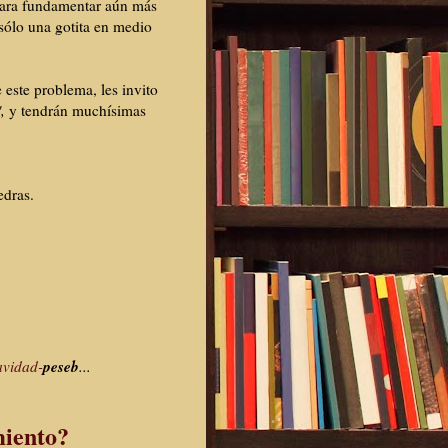
para fundamentar aún más
ólo una gotita en medio
 este problema, les invito
",
y tendrán muchísimas
edras.
peseb
avidad-
...
miento?