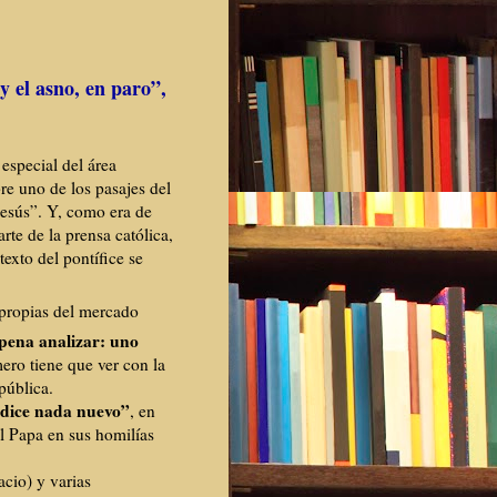
y el asno, en paro”,
especial del área
re uno de los pasajes del
Jesús”. Y, como era de
rte de la prensa católica,
texto del pontífice se
 propias del mercado
 pena analizar:
uno
mero tiene que ver con la
pública.
 dice nada nuevo”
, en
l Papa en sus homilías
acio) y varias