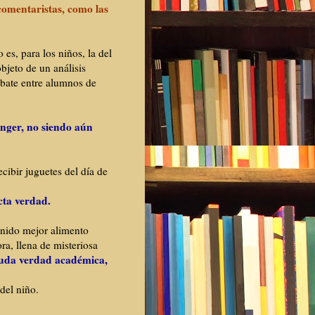
 comentaristas, como las
 es, para los niños, la del
bjeto de un análisis
ebate entre alumnos de
inger, no siendo aún
cibir juguetes del día de
icta verdad.
tenido mejor alimento
a, llena de misteriosa
nuda verdad académica,
 del niño.