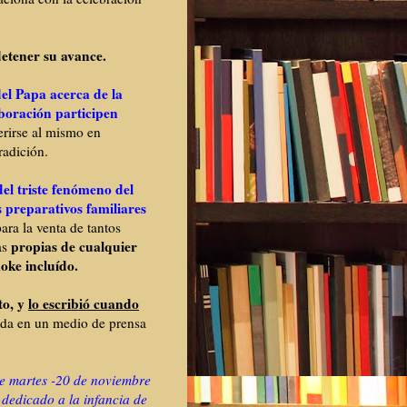
etener su avance.
del Papa acerca de la
aboración participen
erirse al mismo en
radición.
el triste fenómeno del
 preparativos familiares
ra la venta de tantos
propias de cualquier
as
oke incluído.
to, y
lo escribió
cuando
cida en un medio de prensa
te martes -20 de noviembre
 dedicado a la infancia de