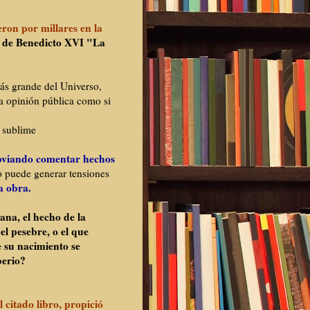
ron por millares en la
o de Benedicto XVI "La
ás grande del Universo,
la opinión pública como si
o sublime
bviando comentar hechos
 puede generar tensiones
a obra.
ana, el hecho de la
el pesebre, o el que
e su nacimiento se
berio?
l citado libro, propició