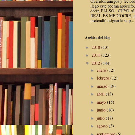
Queridos amigos y lector
llegó este poema apócrifo,
decir, FALSO , CUYO 
REAL ES MEDIOCRE, p
pretendió asignarle su p...
Archivo del blog
2010
(13)
►
2011
(123)
►
2012
(144)
▼
enero
(12)
►
febrero
(12)
►
marzo
(19)
►
abril
(13)
►
mayo
(15)
►
junio
(16)
►
julio
(17)
►
agosto
(3)
►
septiembre
(5)
►