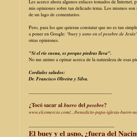
Les acerco ahora algunos enlaces tomados de Internet, 
mis opiniones sobre tan delicado tema.
Los mismos son s
de un lago de comentarios.
Pero, para los que quieran constatar que no es tan simple
a poner en Google:
"buey y asno en el pesebre de Jesús
otras opiniones.
"Si el río suena, es porque piedras lleva".
No me animo a opinar acerca de la naturaleza de esas pi
Cordiales saludos:
Dr. Francisco Oliveira y Silva.
__________________________________
¿Tocó sacar al
del
?
burro
pesebre
www.elcomercio.com/.../
benedicto-papa-iglesia-burro-
n
______________________________
_____
El buey y el asno, ¿fuera del Naci