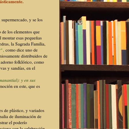
ásticamente.
 supermercado, y se los
o de los elementos que
el montar esas pequeñas
edras, la Sagrada Familia,
" ,
como dice uno de
eniosamente distribuidos de
o adorno folklórico, como
uvas y sandías, en el
manantial): y en sus
moción en este, que es
s de plástico, y variados
rnalia de iluminación de
strar el poderío
aciona con la celebración