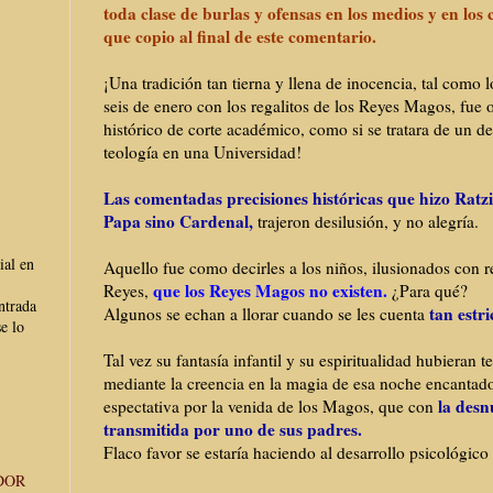
toda clase de burlas y ofensas en los medios y en los
que copio al final de este comentario.
¡Una tradición tan tierna y llena de inocencia, tal como lo
seis de enero con los regalitos de los Reyes Magos, fue o
histórico de corte académico, como si se tratara de un d
teología en una Universidad!
Las comentadas precisiones históricas que hizo Ratz
Papa sino Cardenal,
trajeron desilusión, y no alegría.
ial en
Aquello fue como decirles a los niños, ilusionados con re
que los Reyes Magos no existen.
Reyes,
¿Para qué?
ntrada
tan estr
Algunos se echan a llorar cuando se les cuenta
e lo
Tal vez su fantasía infantil y su espiritualidad hubieran 
mediante la creencia en la magia de esa noche encantador
la des
espectativa por la venida de los Magos, que con
transmitida por uno de sus padres.
Flaco favor se estaría haciendo al desarrollo psicológico
DOR