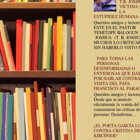
T.B. JOSH
VÍCTIMA
LA
ESTUPIDEZ HUMANA
Queridos amigos y lectore
ESTE ES EL PASTOR
TEMITOPE BALOGUN
JOSHUA (T. B. JOSH
MUCHOS LO CRITICA
SIN HABERLO VISTO N
PARA TODAS LAS
PERSONAS
DESINFORMADAS O
ENVIDIOSAS QUE HA
POR HABLAR CONTRA
VISITA DEL PAPA
FRANCISCO AL PARA
Queridos amigos y lectore
Desde que se anunció
oficialmente la venida del
comenzaron las críticas de
personas: Desinforma...
¿EL POETA GARCÍA L
CONTRA CRISTINA D
KIRCHNER?