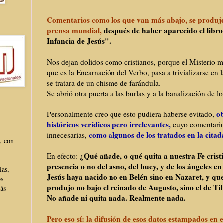
Comentarios como los que van más abajo, se produje
prensa mundial,
después de haber aparecido el libr
Infancia de Jesús".
Nos dejan dolidos como cristianos, porque el Misterio m
que es la Encarnación del Verbo, pasa a trivializarse en 
se tratara de un chisme de farándula.
Se abrió otra puerta a las burlas y a la banalización de l
o
Personalmente creo que esto pudiera haberse evitado,
históricos verídicos pero irrelevantes,
cuyo comentario
como algunos de los tratados en la citad
innecesarias,
, con
¿Qué añade, o qué quita a nuestra Fe cristi
En efecto:
presencia o no del asno, del buey, y de los ángeles en 
ias,
Jesús haya nacido no en Belén sino en Nazaret, y qu
os
produjo no bajo el reinado de Augusto, sino el de Ti
más
No añade ni quita nada. Realmente nada.
Pero eso sí: la difusión de esos datos estampados en e