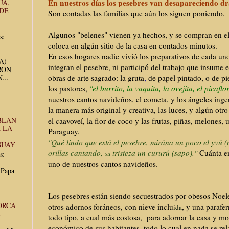
En nuestros días los pesebres van desapareciendo dr
UA,
 DE
Son contadas las familias que aún los siguen poniendo.
Algunos "belenes" vienen ya hechos, y se compran en el
s:
coloca en algún sitio de la casa en contados minutos.
En esos hogares nadie vivió los preparativos de cada un
UA)
integran el pesebre, ni
participó
del trabajo que insume 
RON
...
obras de arte sagrado: la gruta
,
de papel pintado, o de pi
los pastores,
"el burrito, la vaquita, la ovejita, el picaflor
nuestros cantos navideños, el cometa, y los ángeles ing
la manera más original y creativa, las luces, y algún otr
BLAN
el caavoveí, la flor de coco y las frutas, piñas, melones, 
 LA
Paraguay.
"Qué lindo que está el pesebre, mirána un poco el yvú (
GUAY
orillas cantando,
tristeza un cururú (sapo)."
Cuánta e
su
s:
uno de nuestros cantos navideños.
 Papa
Los pesebres están siendo secuestrados por obesos Noele
ORCA
otros adornos foráneos, con nieve inclu
, y una parafe
ída
E
todo tipo, a cual más costosa, para adornar la casa y mo
económico de sus habitantes, todo lo cual en nada se rel