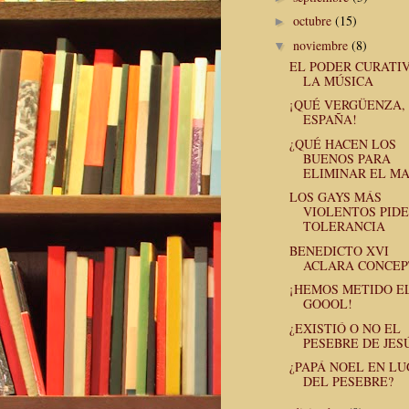
octubre
(15)
►
noviembre
(8)
▼
EL PODER CURATI
LA MÚSICA
¡QUÉ VERGÜENZA,
ESPAÑA!
¿QUÉ HACEN LOS
BUENOS PARA
ELIMINAR EL MA
LOS GAYS MÁS
VIOLENTOS PID
TOLERANCIA
BENEDICTO XVI
ACLARA CONCEP
¡HEMOS METIDO E
GOOOL!
¿EXISTIÓ O NO EL
PESEBRE DE JES
¿PAPÁ NOEL EN L
DEL PESEBRE?