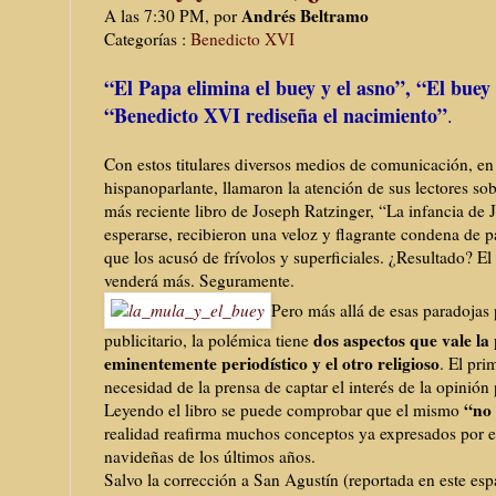
Andrés Beltramo
A las 7:30 PM, por
Categorías :
Benedicto XVI
“El Papa elimina el buey y el asno”, “El buey 
“Benedicto XVI rediseña el nacimiento”
.
Con estos titulares diversos medios de comunicación, en 
hispanoparlante, llamaron la atención de sus lectores sob
más reciente libro de Joseph Ratzinger, “La infancia de 
esperarse, recibieron una veloz y flagrante condena de pa
que los acusó de frívolos y superficiales. ¿Resultado? El 
venderá más. Seguramente.
Pero más allá de esas paradojas
dos aspectos que vale la
publicitario, la polémica tiene
eminentemente periodístico y el otro religioso
. El pri
necesidad de la prensa de captar el interés de la opinión 
“no
Leyendo el libro se puede comprobar que el mismo
realidad reafirma muchos conceptos ya expresados por e
navideñas de los últimos años.
Salvo la corrección a San Agustín (reportada en este esp