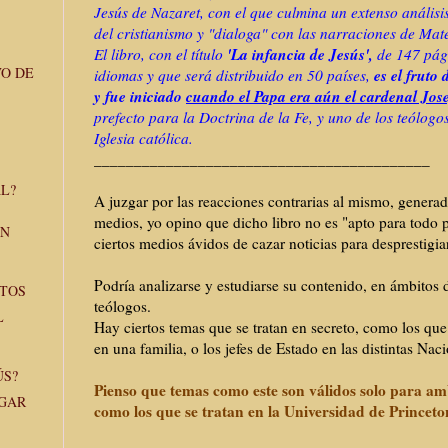
Jesús de Nazaret, con el que culmina un extenso análisis
del cristianismo y "dialoga" con las narraciones de Mat
'La infancia de Jesús',
El libro, con el título
de 147 pági
VO DE
es el fruto
idiomas y que será distribuido en 50 países,
y fue iniciado
cuando el Papa era aún el cardenal Jos
prefecto para la Doctrina de la Fe, y uno de los teólog
Iglesia católica.
__________________________________________
L?
A juzgar por las reacciones contrarias al mismo, generad
medios, yo opino que dicho libro no es "apto para todo
EN
ciertos medios ávidos de cazar noticias para desprestigiar 
Podría analizarse y estudiarse su contenido, en ámbitos 
TOS
teólogos.
L
Hay ciertos temas que se tratan en secreto, como los que
en una familia, o los jefes de Estado en las distintas Nac
ÚS?
Pienso que temas como este son válidos solo para am
UGAR
como los que se tratan en la Universidad de Princeton