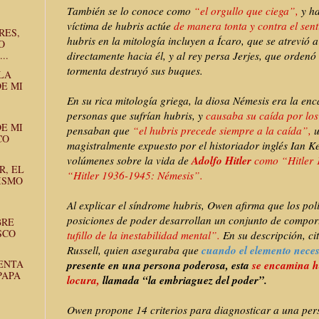
También se lo conoce como
“el orgullo que ciega”,
y h
víctima de hubris actúe
de manera tonta y contra el sen
RES,
hubris en la mitología incluyen a Ícaro, que se atrevió a
O
directamente hacia él, y al rey persa Jerjes, que orden
..
tormenta destruyó sus buques.
 LA
E MI
En su rica mitología griega, la diosa Némesis era la enc
personas que sufrían hubris, y
causaba su caída por los
E MI
pensaban que
“el hubris precede siempre a la caída”,
u
CO
magistralmente expuesto por el historiador inglés Ian Ke
Adolfo Hitler
volúmenes sobre la vida de
como “Hitler 
R, EL
“Hitler 1936-1945: Némesis”.
ISMO
Al explicar el síndrome hubris, Owen afirma que los polí
posiciones de poder desarrollan un conjunto de compor
BRE
SCO
tufillo de la inestabilidad mental”.
En su descripción, cit
cuando el elemento nece
Russell, quien aseguraba que
ENTA
presente en una persona poderosa, esta
se encamina ha
PAPA
locura,
llamada “la embriaguez del poder”.
Owen propone 14 criterios para diagnosticar a una per