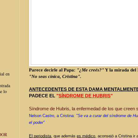
Parece decirle al Papa:
"¿Me creés?"
Y la mirada del 
ial en
"No seas cínica, Cristina".
ntrada
ANTECEDENTES DE ESTA DAMA MENTALMENT
e lo
PADECE EL
"
SÍNDROME DE HUBRIS
"
Síndrome de Hubris, la enfermedad de los que creen s
Nelson Castro, a Cristina:
"Se va a curar del síndrome de Hu
el poder"
DOR
El periodista
, que además
es médico
, aconsejó a Cristina ir