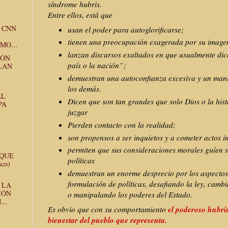
síndrome hubris.
Entre ellos, está que
 CNN
usan el poder para autoglorificarse;
tienen una preocupación exagerada por su imagen
MO...
lanzan discursos exaltados en que usualmente dic
ZÓN
país o la nación”;
LAN
demuestran una autoconfianza excesiva y un mani
los demás.
AL
Dicen que son tan grandes que solo Dios o la hist
PA
juzgar
Pierden contacto con la realidad;
son propensos a ser inquietos y a cometer actos i
permiten que sus consideraciones morales guíen s
 QUE
políticas
sco)
demuestran un enorme desprecio por los aspectos 
formulación de políticas, desafiando la ley, camb
 LA
IÓN
o manipulando los poderes del Estado.
..
el poderoso hubrís
Es obvio que con su comportamiento
bienestar del pueblo que representa.