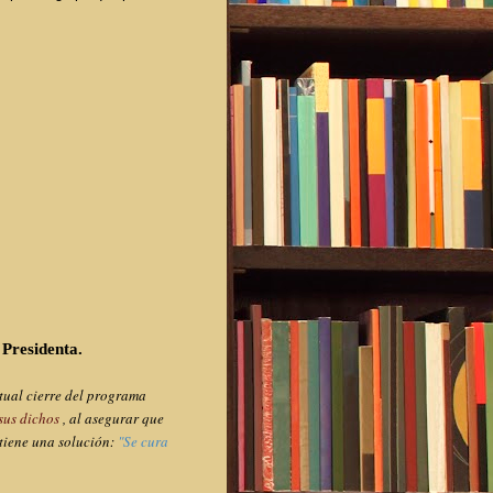
 Presidenta.
itual cierre del programa
 sus dichos
, al asegurar que
tiene una solución:
"Se cura