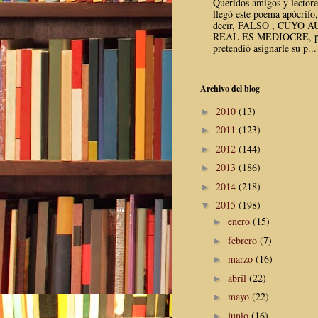
Queridos amigos y lector
llegó este poema apócrifo,
decir, FALSO , CUYO 
REAL ES MEDIOCRE, p
pretendió asignarle su p...
Archivo del blog
2010
(13)
►
2011
(123)
►
2012
(144)
►
2013
(186)
►
2014
(218)
►
2015
(198)
▼
enero
(15)
►
febrero
(7)
►
marzo
(16)
►
abril
(22)
►
mayo
(22)
►
junio
(16)
►