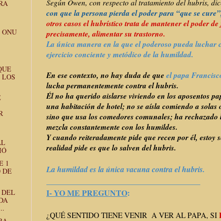
Según Owen, con respecto al tratamiento del hubris, di
RA
con que la persona pierda el poder para “que se cure
otros casos el hubrístico trata de mantener el poder de
A ONU
precisamente, alimentar su trastorno.
La única manera en la que el poderoso pueda luchar co
ejercicio conciente y metódico de la humildad.
QUE
En ese contexto, no hay duda de que
el papa Francis
 LOS
lucha permanentemente contra el hubris.
Él no ha querido aislarse viviendo en los aposentos pa
E
una habitación de hotel; no se aísla comiendo a solas
R
sino que usa los comedores comunales; ha rechazado lo
mezcla constantemente con los humildes.
Y cuando reiteradamente pide que recen por él, estoy 
AL
realidad pide es que lo salven del hubris.
IÓ
E 1
La humildad es la única vacuna contra el hubris.
0 DE
______________________________
_________
I- YO ME PREGUNTO
:
 DEL
DA
..
¿QUÉ SENTIDO TIENE VENIR A VER AL PAPA, SI
RA