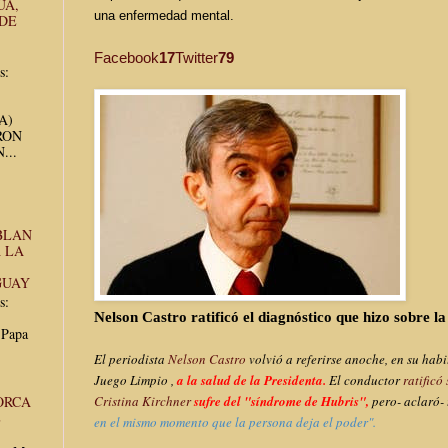
UA,
una enfermedad mental.
 DE
Facebook
17
Twitter
79
s:
UA)
RON
...
BLAN
 LA
GUAY
s:
Nelson Castro ratificó el diagnóstico que hizo sobre la
 Papa
El periodista
Nelson Castro
volvió a referirse anoche, en su hab
Juego Limpio ,
a la salud de la Presidenta.
El conductor
ratificó
ORCA
Cristina Kirchner
sufre del "síndrome de Hubris",
pero- aclaró- 
E
en el mismo momento que la persona deja el poder".