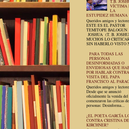
T.B. JOSH
VÍCTIMA
LA
ESTUPIDEZ HUMANA
Queridos amigos y lectore
ESTE ES EL PASTOR
TEMITOPE BALOGUN
JOSHUA (T. B. JOSH
MUCHOS LO CRITICA
SIN HABERLO VISTO N
PARA TODAS LAS
PERSONAS
DESINFORMADAS O
ENVIDIOSAS QUE HA
POR HABLAR CONTRA
VISITA DEL PAPA
FRANCISCO AL PARA
Queridos amigos y lectore
Desde que se anunció
oficialmente la venida del
comenzaron las críticas de
personas: Desinforma...
¿EL POETA GARCÍA L
CONTRA CRISTINA D
KIRCHNER?