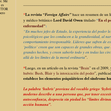
es: Me
______________________________
______________
 es
AUTOR
ero
*
La revista
“Foreign Affairs”
hace un resumen de un li
Lord David Owen
“
En el p
y médico británico
titulado
enfermedad"
:
“En muchos jefes de Estado, la experiencia del poder l
psicológicos que los conducen a la grandiosidad, al nar
comportamiento irresponsable. Líderes que sufren de es
‘político’ creen que son capaces de grandes obras, que 
grandes hechos, y creen saberlo todo y en todas las cir
allá de los límites de la moral ordinaria
”.
*
Luego, en un artículo en la revista “
Brain
” en el 2009, 
hubris: Bush, Blair y la intoxicación del poder
”, publica
establece los elementos psiquiátricos del síndrome hu
La palabra ‘hubris’ proviene del vocablo griego ‘hybris
moderno describe a una persona que, por tener excesi
autoconfianza, desprecia sin piedad los “límites divina
acción humana”.