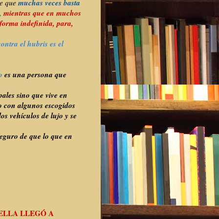
muchas veces basta
ce que
”,
mientras que en muchos
 forma indefinida, para,
ntra el hubris es el
co
es una persona que
pales sino que vive en
 o con algunos escogidos
s vehículos de lujo y se
seguro de que lo que en
ELLA LLEGÓ A