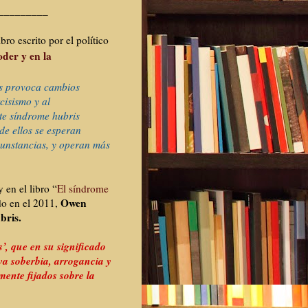
_________
bro escrito por
el político
oder y en la
es provoca cambios
cisismo y al
te síndrome hubris
de ellos se esperan
cunstancias, y operan más
y en el libro “
El síndrome
Owen
do en el 2011,
bris.
’, que en su significado
va soberbia, arrogancia y
mente fijados sobre la