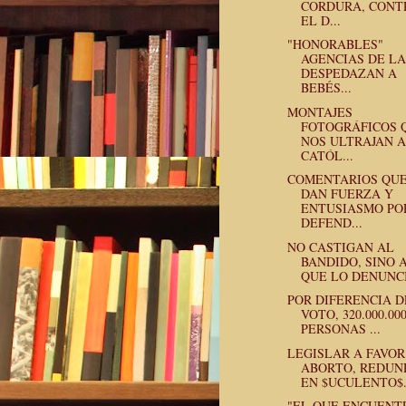
CORDURA, CONT
EL D...
"HONORABLES"
AGENCIAS DE L
DESPEDAZAN A
BEBÉS...
MONTAJES
FOTOGRÁFICOS 
NOS ULTRAJAN A
CATÓL...
COMENTARIOS QU
DAN FUERZA Y
ENTUSIASMO PO
DEFEND...
NO CASTIGAN AL
BANDIDO, SINO 
QUE LO DENUNC
POR DIFERENCIA D
VOTO, 320.000.00
PERSONAS ...
LEGISLAR A FAVOR
ABORTO, REDUN
EN $UCULENTO$.
"EL QUE ENCUENT