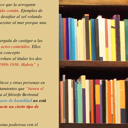
ace que la arrogante
tido común.
Ejemplos de
 desafiar al sol volando
ó azotar al mar porque una
argada de castigar a las
 actos cometidos.
Ellos
n concepto
rshaw al titular los dos
1889-1936: Hubris” y
ticos y otras personas en
tamientos que
“tienen el
a al filósofo Bertrand
sario de humildad
no está
cia un cierto tipo de
sona poderosa con el