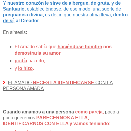
Y
nuestro corazón le sirve de albergue, de gruta, y de
Santuario,
estableciéndose, de ese modo, una suerte de
pregnancia divina
,
es decir: que nuestra alma lleva,
dentro
de sí
, al Creador.
En síntesis:
El Amado sabía que
haciéndose hombre
nos
demostraría su amor
podía
hacerlo,
y
lo hizo
.
2.
EL AMADO
NECESITA IDENTIFICARSE
CON LA
PERSONA AMADA
Cuando amamos a una persona
como pareja
,
poco a
poco queremos
PARECERNOS A ELLA,
IDENTIFICARNOS CON ELLA y vamos teniendo: