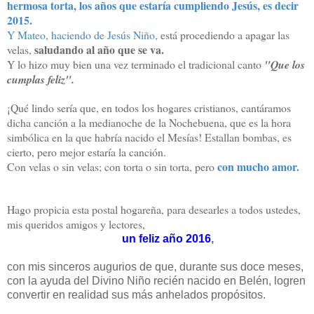
hermosa torta, los años que estaría cumpliendo Jesús, es decir
2015.
Y Mateo, haciendo de Jesús Niño,
está procediendo a apagar las
saludando al año que se va.
velas,
Y lo hizo muy bien una vez terminado el tradicional canto
"Que los
cumplas feliz".
¡Qué lindo sería que, en todos los hogares cristianos, cantáramos
dicha canción a la medianoche de la Nochebuena, que es la hora
simbólica en la que habría nacido el Mesías! Estallan bombas, es
cierto, pero mejor estaría la canción.
con mucho amor.
Con velas o sin velas; con torta o sin torta, pero
Hago propicia esta postal hogareña, para desearles a todos ustedes,
mis queridos amigos y lectores,
un feliz año 2016
,
con mis sinceros augurios de que, durante sus doce meses,
con la ayuda del Divino Niño recién nacido en Belén, logren
convertir en realidad sus más anhelados propósitos.