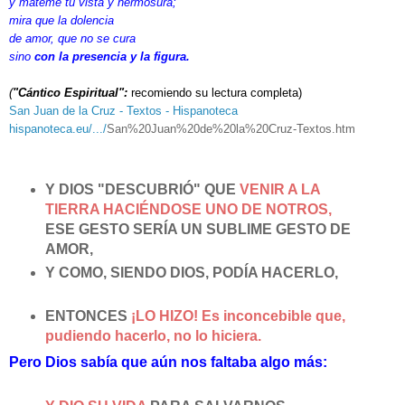
y máteme tu vista y hermosura;
mira que la dolencia
de amor, que no se cura
sino
con la presencia y la figura.
(
"Cántico Espiritual":
recomiendo su lectura completa)
San Juan de la Cruz - Textos - Hispanoteca
hispanoteca.eu/.../
San%20Juan%
20de%20la%20Cruz-Textos.htm
Y DIOS "DESCUBRIÓ" QUE
VENIR A LA
TIERRA HACIÉNDOSE UNO DE NOTROS,
ESE GESTO SERÍA UN SUBLIME GESTO DE
AMOR,
Y COMO, SIENDO DIOS, PODÍA HACERLO,
ENTONCES
¡LO HIZO! Es inconcebible que,
pudiendo hacerlo, no lo hiciera.
Pero Dios sabía que aún nos faltaba algo más: