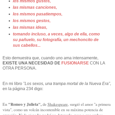
los mismos gustos,
las mismas canciones,
los mismos pasatiempos,
los mismos gestos,
las mismas ideas,
tomando incluso, a veces, algo de ella, como
su pañuelo, su fotografía, un mechoncito de
sus cabellos...
Esto demuestra que, cuando uno ama intensamente,
EXISTE UNA NECESIDAD DE
FUSIONARSE
CON LA
OTRA PERSONA.
En mi libro
"Los sexos, una trampa mortal de la Nueva Era",
en la página 234 digo:
"Romeo y Julieta",
En
de
Shakespeare
,
surgió el amor "a primera
vista", como un volcán incontenible en su máxima potencia de
erupción. Nada ni nadie podrá ya detenerlo, pese a que ambos