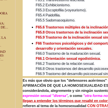
F65.2 Exhibicionismo.
F65.3 Escoptofilia (voyeurismo).
DORA
F65.4 Paidofilia.
F65.5 Sadomasoquismo.
NA:
DE...
F65.6 Trastornos múltiples de la inclinación
F65.8 Otros trastornos de la inclinación se
 LA
F65.9 Trastorno de la inclinación sexual sin
F66 Trastornos psicológicos y del comport
.
desarrollo y orientación sexuales.
DAD
F66.0 Trastorno de la maduración sexual.
NO:
F66.1 Orientación sexual egodistónica.
..
F66.2 Trastorno de la relación sexual.
F66.8 Otros trastornos del desarrollo psicosex
F66.9 Trastorno del desarrollo psicosexual sin
Es más que obvio que los "defensores acérrimos
AFIRMACIÓN DE QUE LA HOMOSEXUALIDAD E
considerándola, alegremente y sin ningún sustento
expresión sexual "diversa"
,
o como
"otra forma no
llegan a entender los términos que resalté en color
refieren al
tema de la homosexualidad
CON OTRA