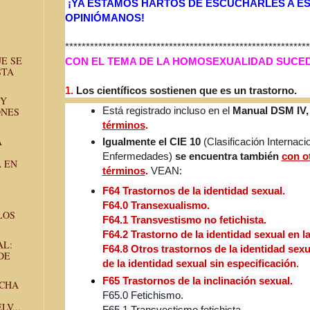
¡YA ESTAMOS HARTOS DE ESCUCHARLES A E
OPINIÓMANOS!
******************************
*****************************
E SE
CON EL TEMA DE LA HOMOSEXUALIDAD SUCED
STA
1.
Los científicos sostienen que es un trastorno.
 Y
Está registrado incluso en el
Manual DSM IV,
ONES
términos
.
A
Igualmente el CIE 10
(Clasificación Internaci
Enfermedades)
se encuentra también
con o
 EN
términos
.
VEAN:
F64 Trastornos de la identidad sexual
.
F64.0 Transexualismo.
LOS
F64.1 Transvestismo no fetichista.
F64.2 Trastorno de la identidad sexual en la
AL:
F64.8 Otros trastornos de la identidad sexu
DE
de la identidad sexual sin especificación
.
F65 Trastornos de la inclinación sexual.
ECHA
F65.0 Fetichismo.
V...
F65.1 Transvestismo fetichista.