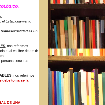
COLÓGICO
.
n.
o el Estacionamiento
a homosexualidad es un
LES
,
nos referimos
a cual es libre de emitir
en.
a persona tiene sus
NABLES
,
nos referimos
e debe tomarse la
RAL DE UNA