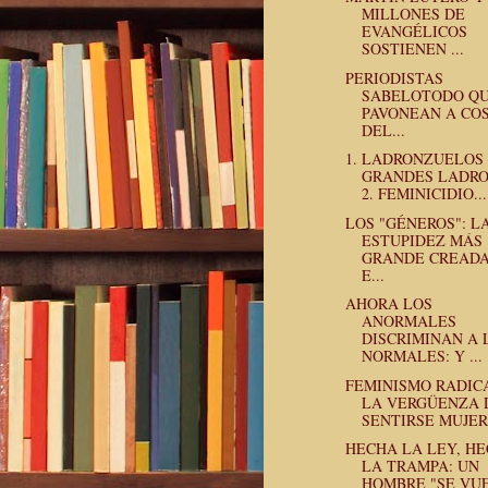
MILLONES DE
EVANGÉLICOS
SOSTIENEN ...
PERIODISTAS
SABELOTODO QU
PAVONEAN A CO
DEL...
1. LADRONZUELOS
GRANDES LADR
2. FEMINICIDIO...
LOS "GÉNEROS": L
ESTUPIDEZ MÁS
GRANDE CREADA
E...
AHORA LOS
ANORMALES
DISCRIMINAN A 
NORMALES: Y ...
FEMINISMO RADIC
LA VERGÜENZA 
SENTIRSE MUJER
HECHA LA LEY, H
LA TRAMPA: UN
HOMBRE "SE VUEL