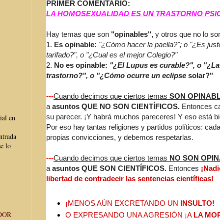
PRIMER COMENTARIO:
LA HOMOSEXUALIDAD ES UN TRASTORNO PSI
Hay temas que son
"opinables",
y otros que no lo so
1.
Es opinable:
"¿Cómo hacer la paella?"; o "¿Es just
tarifado?", o "¿Cual es el mejor Colegio?"
2.
No es opinable:
"¿El Lupus es curable?", o "¿L
trastorno?", o "¿Cómo ocurre un eclipse
solar?"
---
Cuando decimos que ciertos temas
SON OPINAB
a
asuntos QUE NO SON CIENTÍFICOS.
Entonces cad
su parecer. ¡Y habrá muchos pareceres! Y eso está bi
ial en
Por eso hay tantas religiones y partidos políticos: cad
ntrada
propias convicciones, y debemos respetarlas.
e lo
---
Cuando decimos que ciertos temas
NO SON OPI
a
asuntos QUE SON CIENTÍFICOS.
Entonces
¡Nadi
libertad de contradecir las sentencias científicas!
¡MENOS AÚN EXCRETANDO UN
INSULTO!
DOR
O EXPRESANDO UNA AGRESIÓN ¡A
LA MO