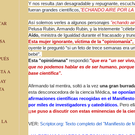
Y nos resulta ¡tan desagradable y repugnante, escuch
fueran grandes científicos,
"ECHANDO AIRE POR LA 
Así solemos verles a algunos personajes
"echando air
TAR
Pelusa Rubin, Armando Rubin, y la tristemente "célebr
Aído,
ministra de Igualdad durante el fracasado y tru
OSA
Esta mujer ignorante, víctima de la "opiniomanía",
oyente le preguntó “si un feto de trece semanas era u
bebé”.
PUÉS
Esta "opiniómana"
respondió:
"que era “un ser vivo,
que no podemos hablar es de ser humano, porque 
STÁ A
base científica”.
GAY
Afirmando tal mentira, soltó a la vez
una gran burrad
TA
esta desconocedora de la ciencia Médica,
se oponían
afirmaciones científicas recogidas en el Manifiesto
por miles de investigadores y catedráticos.
Pero ell
¡¡se puso a discutir con estas eminencias de la cie
 LA
VER:
Scriptor.org: Texto completo del "Manifiesto de Ma