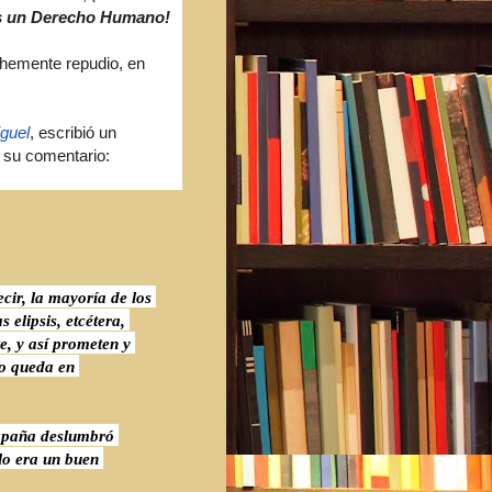
 es un Derecho Humano!
ehemente repudio, en
guel
, escribió un
 su comentario:
ecir, la mayoría de los
s elipsis, etcétera,
te, y así prometen y
do queda en
ampaña deslumbró
lo era un buen