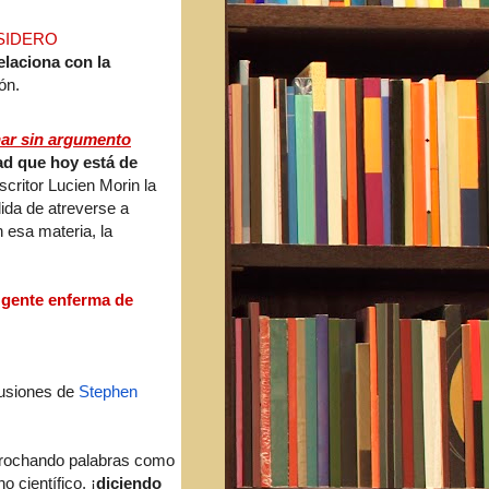
SIDERO
elaciona con la
ón.
ar sin argumento
d que hoy está de
scritor Lucien Morin la
dida de atreverse a
n esa materia, la
n
gente enferma de
lusiones de
Stephen
rrochando palabras como
 científico, ¡
diciendo