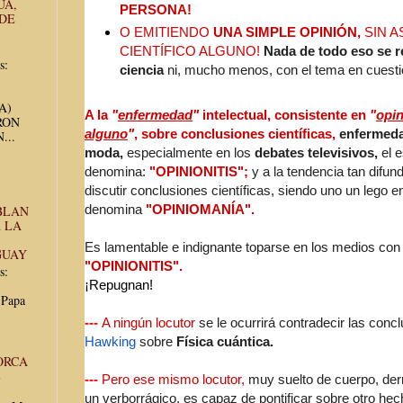
UA,
PERSONA!
 DE
O EMITIENDO
UNA SIMPLE OPINIÓN,
SIN A
CIENTÍFICO ALGUNO!
Nada de todo eso se r
s:
ciencia
ni, mucho menos, con el tema en cuesti
UA)
A la
"
enfermedad
"
intelectual, consistente en
"
opin
RON
alguno
"
, sobre conclusiones científicas,
enfermeda
...
moda,
especialmente en los
debates televisivos,
el e
denomina:
"OPINIONITIS";
y a la tendencia tan difun
discutir conclusiones científicas, siendo uno un lego e
denomina
"OPINIOMANÍA".
BLAN
 LA
Es lamentable e indignante toparse en los medios co
GUAY
"OPINIONITIS".
s:
¡Repugnan!
 Papa
---
A ningún locutor
se le ocurrirá contradecir las conc
Hawking
sobre
Física cuántica.
ORCA
E
---
Pero ese mismo locutor,
muy suelto de cuerpo, de
un verborrágico, es capaz de pontificar sobre otro hecho