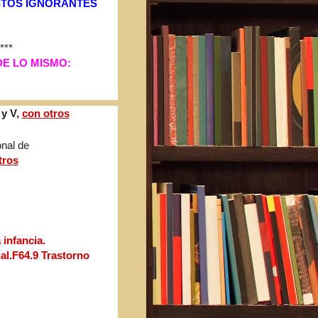
STOS IGNORANTES
*
**
E LO MISMO:
 y V,
con otros
onal de
tros
 infancia.
al.
F64.9 Trastorno