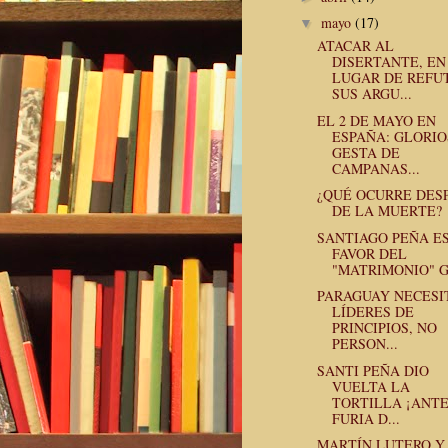
mayo
(17)
▼
ATACAR AL
DISERTANTE, EN
LUGAR DE REFU
SUS ARGU...
EL 2 DE MAYO EN
ESPAÑA: GLORI
GESTA DE
CAMPANAS...
¿QUÉ OCURRE DES
DE LA MUERTE?
SANTIAGO PEÑA E
FAVOR DEL
"MATRIMONIO" 
PARAGUAY NECESI
LÍDERES DE
PRINCIPIOS, NO
PERSON...
SANTI PEÑA DIO
VUELTA LA
TORTILLA ¡ANTE
FURIA D...
MARTÍN LUTERO Y