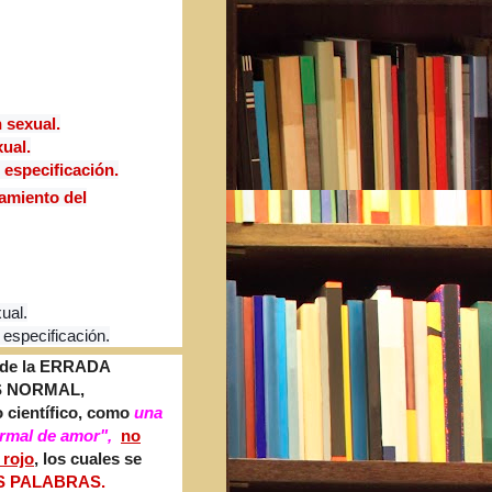
 sexual.
xual.
 especificación.
amiento del
ual.
 especificación.
" de la ERRADA
S NORMAL,
 científico, como
una
rmal de amor",
no
 rojo
, los cuales
se
S PALABRAS.