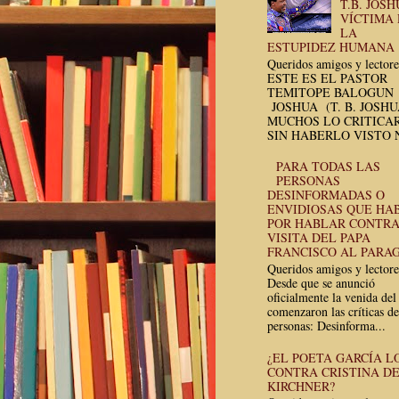
T.B. JOSH
VÍCTIMA
LA
ESTUPIDEZ HUMANA
Queridos amigos y lectore
ESTE ES EL PASTOR
TEMITOPE BALOGUN
JOSHUA (T. B. JOSH
MUCHOS LO CRITICA
SIN HABERLO VISTO N
PARA TODAS LAS
PERSONAS
DESINFORMADAS O
ENVIDIOSAS QUE HA
POR HABLAR CONTRA
VISITA DEL PAPA
FRANCISCO AL PARA
Queridos amigos y lectore
Desde que se anunció
oficialmente la venida del
comenzaron las críticas de
personas: Desinforma...
¿EL POETA GARCÍA L
CONTRA CRISTINA D
KIRCHNER?