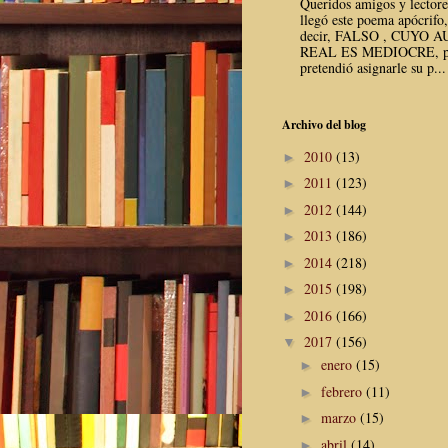
Queridos amigos y lector
llegó este poema apócrifo,
decir, FALSO , CUYO 
REAL ES MEDIOCRE, p
pretendió asignarle su p...
Archivo del blog
2010
(13)
►
2011
(123)
►
2012
(144)
►
2013
(186)
►
2014
(218)
►
2015
(198)
►
2016
(166)
►
2017
(156)
▼
enero
(15)
►
febrero
(11)
►
marzo
(15)
►
abril
(14)
►