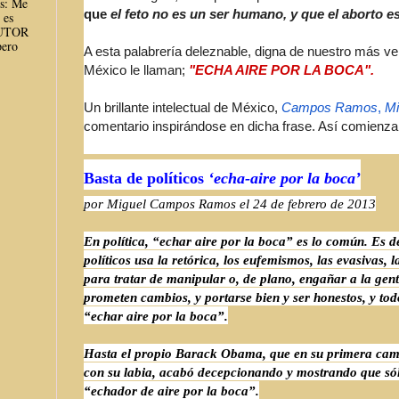
es: Me
que
el feto no es un ser humano, y que el aborto
 es
AUTOR
ero
A esta palabrería deleznable, digna de nuestro más v
México le llaman;
"ECHA AIRE POR LA BOCA".
Un brillante intelectual de México,
Campos Ramos
,
Mi
comentario inspirándose en dicha frase. Así comienza
Basta de políticos
‘echa-aire por la boca’
por Miguel Campos Ramos el 24 de febrero de 2013
En política, “echar aire por la boca” es lo común. Es d
políticos usa la retórica, los eufemismos, las evasivas, la
para tratar de manipular o, de plano, engañar a la gen
prometen cambios, y portarse bien y ser honestos, y to
“echar aire por la boca”.
Hasta el propio Barack Obama, que en su primera c
con su labia, acabó decepcionando y mostrando que só
“echador de aire por la boca”.