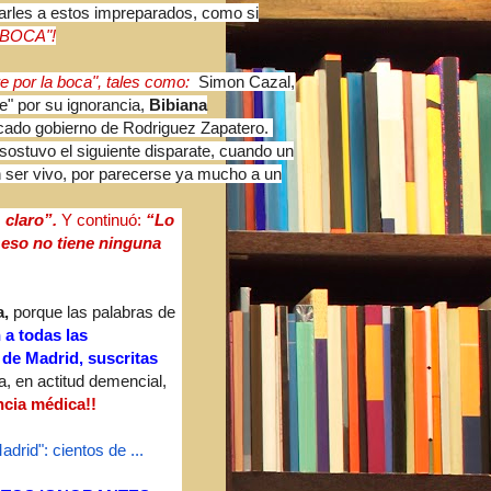
arles a estos impreparados, como si
BOCA"!
e por la boca", tales como:
Simon Cazal,
e" por su ignorancia,
Bibiana
ncado gobierno de Rodriguez Zapatero.
sostuvo el siguiente disparate, cuando un
n ser vivo, por parecerse ya mucho a un
 claro”.
Y continuó:
“Lo
eso no tiene ninguna
a,
porque las palabras de
 a todas las
 de Madrid, suscritas
a, en actitud demencial,
ncia médica!!
drid": cientos de ...