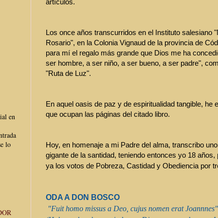
artículos.
Los once años transcurridos en el Instituto salesiano 
Rosario", en la Colonia Vignaud de la provincia de Cód
para mí el regalo más grande que Dios me ha concedido
ser hombre, a ser niño, a ser bueno, a ser padre", com
"Ruta de Luz".
En aquel oasis de paz y de espiritualidad tangible, h
que ocupan las páginas del citado libro.
ial en
ntrada
e lo
Hoy, en homenaje a mi Padre del alma, transcribo uno
gigante de la santidad, teniendo entonces yo 18 años,
ya los votos de Pobreza, Castidad y Obediencia por t
ODA A DON BOSCO
"Fuit homo missus a Deo,
cujus nomen erat Joannnes"
DOR