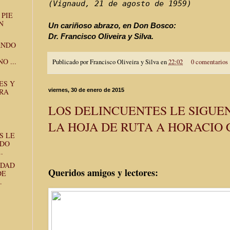
(Vignaud, 21 de agosto de 1959)
 PIE
N
Un cariñoso abrazo, en Don Bosco:
Dr. Francisco Oliveira y Silva.
ANDO
O ...
Publicado por
Francisco Oliveira y Silva
en
22:02
0 comentarios
ES Y
RA
viernes, 30 de enero de 2015
LOS DELINCUENTES LE SIGU
LA HOJA DE RUTA A HORACIO
S LE
NDO
.
IDAD
Queridos amigos y lectores:
DE
.