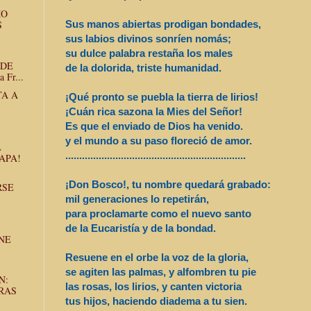
MO
Sus manos abiertas prodigan bondades,
S
sus labios divinos sonríen nomás;
su dulce palabra restaña los males
 DE
de la dolorida, triste humanidad.
Fr...
TA A
¡Qué pronto se puebla la tierra de lirios!
¡Cuán rica sazona la Mies del Señor!
Es que el enviado de Dios ha venido.
y el mundo a su paso floreció de amor.
L
..............................
..............................
.....
APA!
¡Don Bosco!, tu nombre quedará grabado:
RSE
mil generaciones lo repetirán,
para proclamarte como el nuevo santo
de la Eucaristía y de la bondad.
ENE
Resuene en el orbe la voz de la gloria,
se agiten las palmas, y alfombren tu pie
N:
las rosas, los lirios, y canten victoria
RAS
tus hijos, haciendo diadema a tu sien.