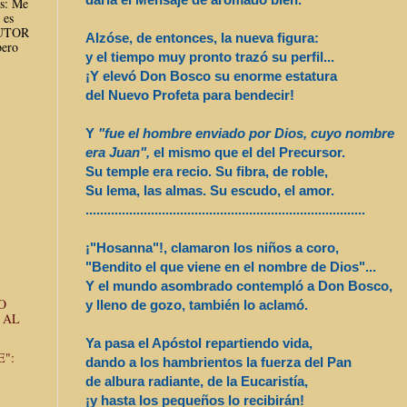
es: Me
 es
AUTOR
Alzóse, de entonces, la nueva figura:
ero
y el tiempo muy pronto trazó su perfil...
¡Y elevó Don Bosco su enorme estatura
del Nuevo Profeta para bendecir!
Y
"fue el hombre enviado por Dios, cuyo nombre
era Juan",
el mismo que el del Precursor.
Su temple era recio. Su fibra, de roble,
Su lema, las almas. Su escudo, el amor.
..............................
..............................
.................
¡"Hosanna"!, clamaron los niños a coro,
"Bendito el que viene en el nombre de Dios"...
Y el mundo asombrado contempló a Don Bosco,
O
y lleno de gozo, también lo aclamó.
 AL
Ya pasa el Apóstol repartiendo vida,
E":
dando a los hambrientos la fuerza del Pan
de albura radiante, de la Eucaristía,
¡y hasta los pequeños lo recibirán!