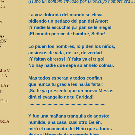
UA,
(Hubo un hombre enviado por Dios,
cuyo nombre era J
 DE
La voz dolorida del mundo se eleva
pidiendo un pedazo del pan del Amor:
s:
¡Y nadie la escucha! ¡El pan se le niega!
¡El mundo perece de hambre, Señor!
UA)
RON
...
Lo piden los hombres, lo piden los niños,
ansiosos de vida, de luz, de verdad.
¡Y faltan obreros! ¡Y falta ya el trigo!
No hay nadie que sepa su anhelo colmar.
BLAN
 LA
Mas todos esperan y todos confían
que nunca tu gracia les harás faltar:
GUAY
¡Su fe ya presiente que un nuevo Mesías
s:
dirá el evangelio de tu Caridad!
 Papa
..............................
..............................
....
Y fue una mañana tranquila de agosto:
ORCA
humilde, una casa, cual otro Belén,
E
miró el nacimiento del Niño que a todos
daría el Mensaje de aromado bien.