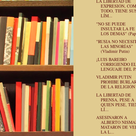
LA LIBERTAD DE
EXPRESIÓN, CO
TODO, TIENE SU
LÍM...
"NO SE PUEDE
INSULTAR LA FE
LOS DEMÁS" (Papa 
"RUSIA NO NECESI
LAS MINORÍAS"
(Vladimir Putin)
¡LUIS BAREIRO
CORRIGIENDO E
LENGUAJE DEL P
VLADIMIR PUTIN
PROHIBE BURLA
DE LA RELIGIÓN
LA LIBERTAD DE
PRENSA, PESE A
QUIEN PESE, TI
LÍ...
ASESINARON A
ALBERTO NISMA
MATARON DE VE
LA L...