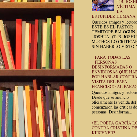
T.B. JOSH
VÍCTIMA
LA
ESTUPIDEZ HUMANA
Queridos amigos y lectore
ESTE ES EL PASTOR
TEMITOPE BALOGUN
JOSHUA (T. B. JOSH
MUCHOS LO CRITICA
SIN HABERLO VISTO N
PARA TODAS LAS
PERSONAS
DESINFORMADAS O
ENVIDIOSAS QUE HA
POR HABLAR CONTRA
VISITA DEL PAPA
FRANCISCO AL PARA
Queridos amigos y lectore
Desde que se anunció
oficialmente la venida del
comenzaron las críticas de
personas: Desinforma...
¿EL POETA GARCÍA L
CONTRA CRISTINA D
KIRCHNER?