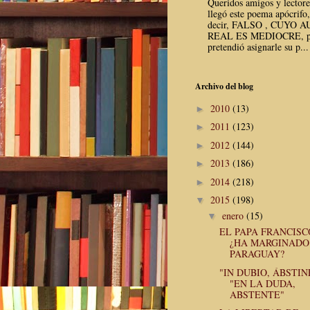
Queridos amigos y lector
llegó este poema apócrifo,
decir, FALSO , CUYO 
REAL ES MEDIOCRE, p
pretendió asignarle su p...
Archivo del blog
2010
(13)
►
2011
(123)
►
2012
(144)
►
2013
(186)
►
2014
(218)
►
2015
(198)
▼
enero
(15)
▼
EL PAPA FRANCISC
¿HA MARGINADO
PARAGUAY?
"IN DUBIO, ÁBSTIN
"EN LA DUDA,
ABSTENTE"