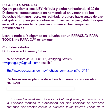
LUGO ESTÁ APURADO.
Quiere proclamar esta LEY ridícula y anticonstitucional, el 10 de
Diciembre, supuestamente en homenaje al aniversario de los
Derechos Humanos, pero, en realidad, lo quiere hacer antes de caer
del gobierno, para poder cobrar su dinero extranjero, debido a que
en el 2012 ya será tarde, porque comienzan las campañas
presidenciales.
Lean la noticia. Y sigamos en la lucha por un PARAGUAY PARA
TODOS, no PARA-GAY solamente.
Cordiales saludos:
Dr. Francisco Oliveira y Silva.
El 24 de octubre de 2011 08:17, Wolfgang Streich
<
wsparaguay@gmail.com
>
escribió:
http://www.redguarani.com.py/
noticias-vermas.php?id=3447
Rechazan nuevo plan de derechos humanos por no ser ético
20-10-2011
El Consejo Nacional de Educación y Cultura (Conec) en conjunto con
la Conadeh rechazó la elaboración del plan nacional de derechos
humanos por atentar contra la dignidad y los valores eticos de la