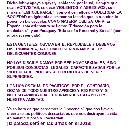
Dicho lobby apoya a gays y lesbianas, por igual, siempre que
sean ACTIVISTAS, es decir VIOLENTOS Y AGRESIVOS, con
miras a "EMPODERARSE" (como dicen ellos), y GOBERNAR LA
SOCIEDAD obligándola a aceptar su ideario que, sin pudor, lo
ponen en las escuelas COMO MATERIA OBLIGATORIA. En
España, esta asignatura se llama: "Educación para la
ciudadanía", y en Paraguay "Educación Personal y Social" (por
ahora suspendida).
ESTA GENTE ES, OBVIAMENTE, REPUDIABLE Y DEBEMOS
DISCRIMINARLA, TAL COMO DISCRIMINAMOS A LOS
DELINCUENTES COMUNES.
NO LOS DISCRIMINAMOS POR SER HOMOSEXUALES, SINO
POR SUS CONDUCTAS ILEGALES, CARACTERIZADAS POR LA
VIOLENCIA ICONOCLASTA, CON ÍNFULAS DE SERES
SUPERIORES.
LOS HOMOSEXUALES PACÍFICOS, POR EL CONTRARIO,
GOZAN DE TODO NUESTRO APRECIO Y RESPETO Y, SI
NECESITARAN AYUDA, TENDRÁN NUESTRO APOYO Y
NUESTRA AMISTAD.
Ya es hora de que perdamos la "inocencia" que nos lleva a
creer a estos políticos descastados que nos destruyen la vida
en beneficio propio.
Recuerden:
¡la patada será en las urnas en el 2013!