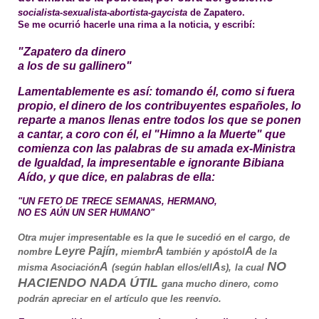
socialista-sexualista-
abortista-gaycista
de Zapatero.
Se me ocurrió hacerle una rima a la noticia, y escribí:
"Zapatero da dinero
a los de su gallinero"
Lamentablemente es así: tomando él, como si fuera
propio, el dinero de los contribuyentes españoles, lo
reparte a manos llenas entre todos los que se ponen
a cantar, a coro con él, el
"Himno a la Muerte"
que
comienza con las palabras de su amada ex-Ministra
de Igualdad, la impresentable e ignorante
Bibiana
Aído,
y que dice, en palabras de ella:
"UN FETO DE TRECE SEMANAS, HERMANO,
NO ES AÚN UN SER HUMANO"
Otra mujer impresentable es la que le sucedió en el cargo, de
Leyre Pajín,
A
A
nombre
miembr
también y apóstol
de la
NO
A
A
misma Asociación
(según hablan ellos/ell
s),
la cual
HACIENDO NADA ÚTIL
gana mucho dinero, como
podrán apreciar en el artículo que les reenvío.