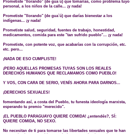
Prometiste "llorando" (de gua`ú) que tomarías, como problema tuyo
personal, a los niños de la calle... ¡y nada!
Prometiste "llorando" (de gua`ú) que darías bienestar a los
indígenas... ¡y nada!
Prometiste salud, seguridad, fuentes de trabajo, honestidad,
medicamentos, comida para este "tan sufrido pueblo"... ¡y nada!
Prometiste, con potente voz, que acabarías con la corrupción, etc.
etc. pero...
¡NADA DE ESO CUMPLISTE!
¡PERO AQUELLAS PROMESAS TUYAS SON LOS REALES
DERECHOS HUMANOS QUE RECLAMAMOS COMO PUEBLO!
Y VOS, CON CARA DE SERIO, VENÍS AHORA PARA DARNOS...
¡DERECHOS SEXUALES!
fomentando así, a costa del Pueblo, tu funesta ideología marxista,
esperando tu premio "merecido".
¡EL
PUEBLO PARAGUAYO QUIERE COMIDA! ¿entendés?, SÍ:
QUIERE COMIDA, NO SEXO.
No necesitan de ti para tomarse las libertades sexuales que te han