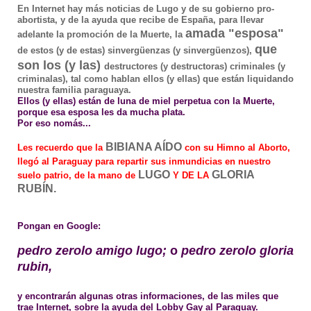
En Internet hay más noticias de Lugo y de su gobierno pro-
abortista, y de la ayuda que recibe de España, para llevar
amada "esposa"
adelante la promoción de la
Muerte, la
que
de estos (y
de
est
a
s) sinvergüenzas (y sinvergüenz
o
s),
son los (y
las)
destructores (y destructor
as)
criminales (y
criminal
as), tal
como hablan ellos (y
ellas) que están liquidando
nuestra familia paraguaya.
Ellos (y
ellas)
están de luna de miel perpetua con la
Muerte,
porque esa esposa les da mucha plata.
Por eso nomás...
BIBIANA AÍDO
Les recuerdo que la
con su Himno al Aborto,
llegó al Paraguay para repartir sus inmundicias en nuestro
LUGO
GLORIA
suelo patrio, de la mano de
Y DE LA
RUBÍN.
Pongan en Google:
pedro zerolo amigo lugo;
o
pedro zerolo gloria
rubin,
y encontrarán algunas otras informaciones, de las miles que
trae Internet, sobre la
ayuda del Lobby Gay al Paraguay.