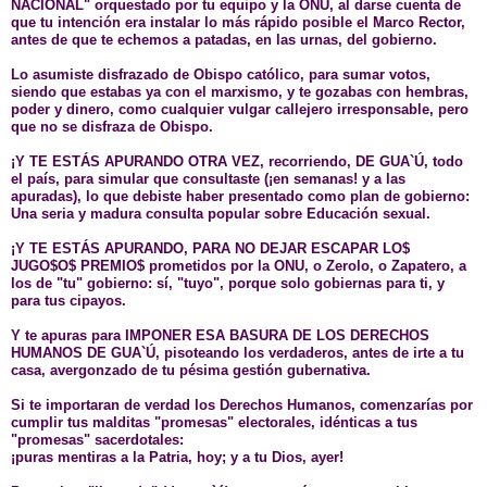
NACIONAL" orquestado por tu equipo y la ONU, al darse cuenta de
que tu intención era instalar lo más rápido posible el Marco Rector,
antes de que te echemos a patadas, en las urnas, del gobierno.
Lo asumiste disfrazado de Obispo católico, para sumar votos,
siendo que estabas ya con el marxismo, y te gozabas con hembras,
poder y dinero, como cualquier vulgar callejero irresponsable, pero
que no se disfraza de Obispo.
¡Y TE ESTÁS APURANDO OTRA VEZ, recorriendo,
DE GUA`Ú, todo
el país, para simular que consultaste (¡en semanas! y a las
apuradas), lo que debiste haber presentado como plan de gobierno:
Una seria y madura consulta popular sobre Educación sexual.
¡Y TE ESTÁS APURANDO, PARA NO DEJAR ESCAPAR LO$
JUGO$O$ PREMIO$ prometidos por la ONU, o Zerolo, o Zapatero, a
los de "tu" gobierno: sí, "tuyo", porque solo gobiernas para ti, y
para tus cipayos.
Y te apuras para IMPONER ESA BASURA DE LOS DERECHOS
HUMANOS DE GUA`Ú, pisoteando los verdaderos, antes de irte a tu
casa, avergonzado de tu pésima gestión gubernativa.
Si te importaran de verdad los Derechos Humanos, comenzarías por
cumplir tus malditas "promesas" electorales, idénticas a tus
"promesas" sacerdotales:
¡puras mentiras a la Patria, hoy; y a tu Dios, ayer!