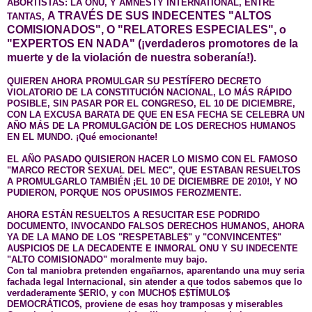
ABORTISTAS: LA ONU, Y AMNESTY INTERNATIONAL, ENTRE
A TRAVÉS DE SUS INDECENTES "ALTOS
TANTAS,
COMISIONADOS", O "RELATORES ESPECIALES", o
"EXPERTOS
EN NADA
" (¡verdaderos promotores de la
muerte y de la violación de nuestra soberanía!).
QUIEREN AHORA PROMULGAR SU PESTÍFERO DECRETO
VIOLATORIO DE LA CONSTITUCIÓN NACIONAL, LO MÁS RÁPIDO
POSIBLE, SIN PASAR POR EL CONGRESO, EL 10 DE DICIEMBRE,
CON LA EXCUSA BARATA DE QUE EN ESA FECHA SE CELEBRA UN
AÑO MÁS DE LA PROMULGACIÓN DE LOS DERECHOS HUMANOS
EN EL MUNDO. ¡Qué emocionante!
EL AÑO PASADO QUISIERON HACER LO MISMO CON EL FAMOSO
"MARCO RECTOR SEXUAL DEL MEC", QUE ESTABAN RESUELTOS
A PROMULGARLO TAMBIÉN ¡EL 10 DE DICIEMBRE DE 2010!, Y NO
PUDIERON, PORQUE NOS OPUSIMOS FEROZMENTE.
AHORA ESTÁN RESUELTOS A RESUCITAR ESE PODRIDO
DOCUMENTO, INVOCANDO FALSOS DERECHOS HUMANOS, AHORA
YA DE LA MANO DE LOS "RESPETABLE$" y "CONVINCENTE$"
AU$PICIO$ DE LA DECADENTE E INMORAL ONU Y SU INDECENTE
"ALTO COMISIONADO" moralmente muy bajo.
Con tal maniobra pretenden engañarnos, aparentando una muy seria
fachada legal Internacional, sin atender a que
todos sabemos que lo
verdaderamente
$ERIO, y con MUCHO$ E$TÍMULO$
DEMOCRÁTICO$, proviene de esas hoy tramposas y miserables