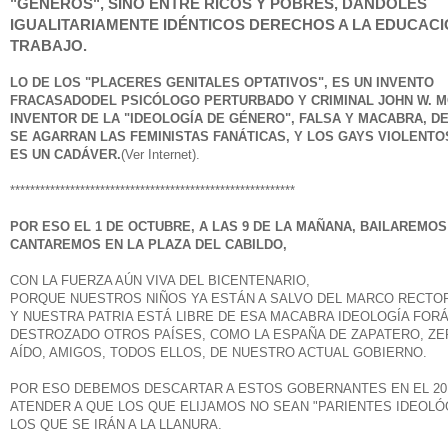
"GÉNEROS", SINO ENTRE RICOS Y POBRES, DÁNDOLES
IGUALITARIAMENTE IDÉNTICOS DERECHOS A LA EDUCACI
TRABAJO.
LO DE LOS "PLACERES GENITALES OPTATIVOS", ES UN INVENTO
FRACASADO
DEL PSICÓLOGO PERTURBADO Y CRIMINAL JOHN W. M
INVENTOR DE LA "IDEOLOGÍA DE GÉNERO", FALSA Y MACABRA, DE
SE AGARRAN LAS FEMINISTAS FANÁTICAS, Y LOS GAYS VIOLENTOS
ES UN CADÁVER.
(Ver Internet).
*********************************************************
POR ESO EL 1 DE OCTUBRE, A LAS 9 DE LA MAÑANA, BAILAREMOS
CANTAREMOS EN LA PLAZA DEL CABILDO,
CON LA FUERZA AÚN VIVA DEL BICENTENARIO,
PORQUE NUESTROS NIÑOS YA ESTÁN A SALVO DEL MARCO RECTO
Y NUESTRA PATRIA ESTÁ LIBRE DE ESA MACABRA IDEOLOGÍA FOR
DESTROZADO OTROS PAÍSES, COMO LA ESPAÑA DE ZAPATERO, ZE
AÍDO, AMIGOS, TODOS ELLOS, DE NUESTRO ACTUAL GOBIERNO.
POR ESO DEBEMOS DESCARTAR A ESTOS GOBERNANTES EN EL 201
ATENDER A QUE LOS QUE ELIJAMOS NO SEAN "PARIENTES IDEOLÓ
LOS QUE SE IRÁN A LA LLANURA.