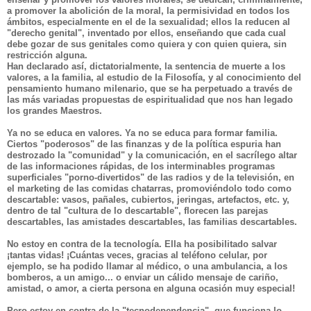
a promover la abolición de la moral, la permisividad en todos los
ámbitos, especialmente en el de la sexualidad; ellos la reducen al
"derecho genital", inventado por ellos, enseñando que cada cual
debe gozar de sus genitales como quiera y con quien quiera, sin
restricción alguna.
Han declarado así, dictatorialmente, la sentencia de muerte a los
valores, a la familia, al estudio de la Filosofía, y al conocimiento del
pensamiento humano milenario, que se ha perpetuado a través de
las más variadas propuestas de espiritualidad que nos han legado
los grandes Maestros.
Ya no se educa en valores. Ya no se educa para formar familia.
Ciertos "poderosos" de las finanzas y de la política espuria han
destrozado la "comunidad" y la comunicación, en el sacrílego altar
de las informaciones rápidas, de los interminables programas
superficiales "porno-divertidos" de las radios y de la televisión, en
el marketing de las comidas chatarras, promoviéndolo todo como
descartable: vasos, pañales, cubiertos, jeringas, artefactos, etc. y,
dentro de tal
"cultura de lo descartable", florecen las parejas
descartables, las amistades descartables, las familias descartables.
No estoy en contra de la tecnología. Ella ha posibilitado salvar
¡tantas vidas! ¡Cuántas veces, gracias al teléfono celular, por
ejemplo, se ha podido llamar al médico, o una ambulancia, a los
bomberos, a un amigo... o enviar un cálido mensaje de cariño,
amistad, o amor, a cierta persona en alguna ocasión muy especial!
Pero estoy en contra de la "tecnodependencia",
que funciona lo