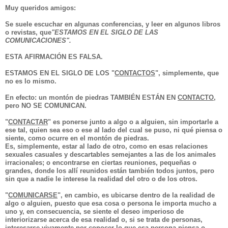
Muy queridos amigos:
Se suele escuchar en algunas conferencias, y leer en algunos libros
o revistas, que
"ESTAMOS EN EL SIGLO DE LAS
COMUNICACIONES".
ESTA AFIRMACIÓN ES FALSA.
ESTAMOS EN EL SIGLO DE LOS
"
CONTACTOS
"
,
simplemente, que
no es lo mismo.
En efecto:
un montón de piedras TAMBIÉN ESTÁN EN
CONTACTO
,
pero NO SE COMUNICAN.
"
CONTACTAR
"
es ponerse
junto
a algo o a alguien, sin importarle a
ese tal, quien sea eso o ese al lado del cual se puso, ni qué piensa o
siente, como ocurre en el montón de piedras.
Es, simplemente, estar al lado de otro, como en esas relaciones
sexuales casuales y descartables semejantes a las de los animales
irracionales; o encontrarse en ciertas reuniones, pequeñas o
grandes, donde los allí reunidos están también todos juntos, pero
sin que a nadie le interese la realidad del otro o de los otros.
"
COMUNICARSE
"
, en cambio, es ubicarse dentro de la realidad de
algo o alguien, puesto que esa cosa o persona le importa mucho a
uno y, en consecuencia, se siente el deseo imperioso de
interiorizarse acerca de esa realidad o, si se trata de personas,
interesarse vivamente
por conocer lo que esa persona piensa o