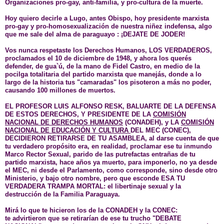
Organizaciones pro-gay, anti-familia, y pro-cultura de la muerte.
Hoy quiero decirle a
Lugo, antes Obispo, hoy presidente marxista
pro-gay y pro-homosexualización de nuestra niñez indefensa,
algo
que me sale del alma de paraguayo :
¡DEJATE DE JODER!
Vos nunca respetaste los Derechos Humanos, LOS VERDADEROS,
proclamados el 10 de diciembre de 1948,
y ahora los querés
defender,
de gua`ú
,
de la mano de Fidel Castro, en medio de la
pocilga totalitaria del partido marxista que manejás, donde a lo
largo de la historia tus "camaradas" los pisoteron a más no poder,
causando 100 millones de muertos.
EL PROFESOR LUIS ALFONSO RESK, BALUARTE DE LA DEFENSA
DE ESTOS DERECHOS, Y PRESIDENTE DE LA
COMISIÓN
NACIONAL DE DERECHOS HUMANOS
(CONADEH),
y LA
COMISIÓN
NACIONAL DE EDUCACIÓN Y CULTURA
DEL MEC
(CONEC),
DECIDIERON RETIRARSE DE TU ASAMBLEA, al darse cuenta de que
tu verdadero propósito era, en realidad, proclamar ese tu inmundo
Marco Rector Sexual, parido de las putrefactas entrañas de tu
partido marxista, hace años ya muerto, para imponerlo, no ya desde
el MEC, ni desde el Parlamento, como corresponde, sino desde otro
Ministerio, y bajo otro nombre, pero que esconde ESA TU
VERDADERA TRAMPA MORTAL: el libertinaje sexual y la
destrucción de la Familia Paraguaya.
Mirá lo que te hicieron los de la
CONADEH
y la
CONEC
:
te advirtieron que se retirarían de ese tu trucho "DEBATE