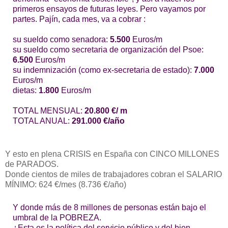
primeros ensayos de futuras leyes. Pero vayamos por
partes. Pajín, cada mes, va a cobrar :
su sueldo como senadora:
5.500
Euros/m
su sueldo como secretaria de organización del Psoe:
6.500
Euros/m
su indemnización (como ex-secretaria de estado):
7.000
Euros/m
dietas:
1.800
Euros/m
TOTAL MENSUAL:
20.800 €/ m
TOTAL ANUAL:
291.000 €/año
Y esto en plena CRISIS en España con CINCO MILLONES
de PARADOS.
Donde cientos de miles de trabajadores cobran el SALARIO
MÍNIMO: 624 €/mes (8.736 €/año)
Y donde más de 8 millones de personas están bajo el
umbral de la POBREZA.
¿Esta es la política del servicio público y del bien