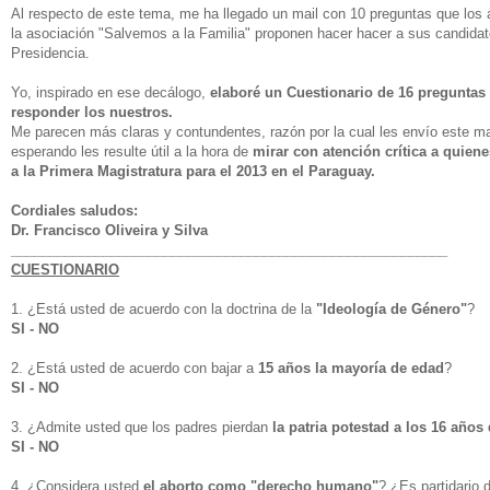
Al respecto de este tema, me ha llegado un mail con 10 preguntas que los 
la asociación "Salvemos a la Familia" proponen hacer hacer a sus candidat
Presidencia.
Yo, inspirado en ese decálogo,
elaboré un Cuestionario de 16 preguntas
responder los nuestros.
Me parecen más claras y contundentes, razón por la cual les envío este mat
esperando les resulte útil a la hora de
mirar con atención crítica a quien
a la Primera Magistratura para el 2013 en el Paraguay.
Cordiales saludos:
Dr. Francisco Oliveira y Silva
______________________________
___________________________
CUESTIONARIO
1. ¿Está usted de acuerdo con la doctrina de la
"Ideología de Género"
?
SI - NO
2. ¿Está usted de acuerdo con bajar a
15 años la mayoría de edad
?
SI - NO
3. ¿Admite usted que los padres pierdan
la patria potestad a los 16 años
SI - NO
4. ¿Considera usted
el aborto como "derecho humano"
? ¿Es partidario 