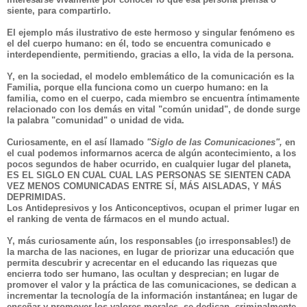
siente, para compartirlo.
El ejemplo más ilustrativo de este hermoso y singular fenómeno es
el del
cuerpo humano:
en él, todo se encuentra comunicado e
interdependiente, permitiendo, gracias a ello, la vida de la persona.
Y, en la sociedad, el modelo emblemático de la comunicación es la
Familia,
porque ella funciona como un cuerpo humano: en la
familia, como en el cuerpo, cada miembro se encuentra íntimamente
relacionado con los demás en vital "común unidad", de donde surge
la palabra "comunidad" o unidad de vida.
Curiosamente, en el así llamado
"Siglo de las Comunicaciones",
en
el cual podemos informarnos acerca de algún acontecimiento, a los
pocos segundos de haber ocurrido, en cualquier lugar del planeta,
ES EL SIGLO EN CUAL CUAL LAS PERSONAS SE SIENTEN
CADA
VEZ MENOS COMUNICADAS ENTRE SÍ,
MÁS AISLADAS, Y MÁS
DEPRIMIDAS.
Los Antidepresivos y los Anticonceptivos, ocupan el primer lugar en
el ranking de venta de fármacos en el mundo actual.
Y, más curiosamente aún, los responsables (¡o irresponsables!) de
la marcha de las naciones, en lugar de priorizar una educación que
permita descubrir y acrecentar en el educando las riquezas que
encierra todo ser humano, las ocultan y desprecian; en lugar de
promover el valor y la práctica de las comunicaciones, se dedican a
incrementar la tecnología de la información instantánea; en lugar de
enseñar y promover los valores morales, se dedican, criminalmente,