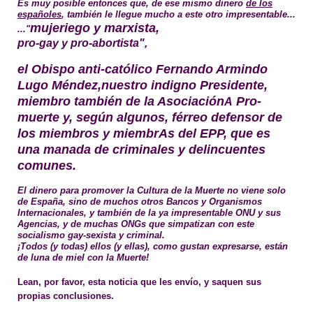
Es muy posible entonces que, de ese mismo dinero
de los
españoles
, también le llegue mucho a este otro impresentable...
mujeriego y marxista,
..."
pro-gay y pro-abortista",
el Obispo anti-católico
Fernando Armindo
Lugo Méndez,
nuestro indigno Presidente,
miembro también de la Asociación
Pro-
A
muerte y, según algunos, férreo defensor de
los miembros y miembr
A
s del EPP, que es
una manada de criminales y delincuentes
comunes.
El dinero para promover
la Cultura de la Muerte
no viene solo
de España, sino de muchos otros Bancos y Organismos
Internacionales, y también de la ya impresentable
ONU y sus
Agencias, y de muchas ONGs
que simpatizan con este
socialismo
gay-sexista
y
criminal.
¡Todos (y
todas)
ellos (y
ellas), como gustan expresarse,
están
de luna de miel con
la Muerte!
Lean, por favor, esta noticia que les envío, y saquen sus
propias conclusiones.