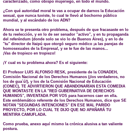
caracterizado, como obispo mujeriego, en todo el mundo.
¿Con qué autoridad moral te vas a ocupar de darnos la Educación
sexual, que nunca tuviste, lo cual te llevó al bochorno público
mundial, y al escándalo de los ADN?
Ahora se te presenta otro problema, después de que fracasaste en lo
de tu reelección, y en lo de ser senador "activo", y en tu propaganda
del referéndum (donde solo se vio lo de Buenos Aires), y en lo de
"tu" director de Itaipú que otorgó seguro médico ¡a las parejas de
homosexuales de la Empresa!, y se te fue de las manos...
¡Vas de tropiezo en tropiezo!
¡Y cual es tu problema ahora? Es el siguiente:
El Profesor LUIS ALFONSO RESK, presidente de la CONADEH,
Comisión Nacional de los Derechos Humanos (¡los verdaderos, no
los de gua`ú!), y los de la Comisión Nacional de Educación
(CONEC), TE ADVIRTIERON QUE ABANDONARÍAN ESTA COMEDIA
QUE MONTASTE EN LA "RED GUBERNATIVA DE DERECHOS
HUMANOS", INVENTADA POR VOS para hacernos caer en ella.
Este emblemático referente de los Derechos Humanos, dice que SE
NOTAN "SEGUNDAS INTENCIONES" EN ESE MAL PARIDO
PROYECTO, POR LO CUAL TE DIJO QUE NO APAÑARÁ TU
MENTIRA CAMUFLADA.
Como prueba, anexo aquí mismo la crónica alusiva a tan valiente
postura.