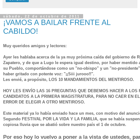
sábado, 22 de octubre de 2011
¡VAMOS A BAILAR FRENTE AL
CABILDO!
Muy queridos amigos y lectores:
Ayer les hablaba acerca de la ya muy próxima caída del gobierno de 
Zapatero, y de que a Lugo le espera igual destino, por haber mentido 
su Pueblo, comportándose como un "no-obispo" y un "no-presidente",
haber gritado con potente voz: "¡¡Siii jurooo!!".
Les envié, a propósito,
LOS 10 MANDAMIENTOS DEL MENTIROSO
.
HOY LES ENVÍO
LAS 16 PREGUNTAS QUE DEBEMOS HACER
A LOS
CANDIDATOS A LA PRIMERA MAGISTRATURA, PARA NO CAER EN E
ERROR DE ELEGIR A OTRO MENTIROSO.
Este material ya lo había enviado hace un mes, con motivo del anunci
Segundo FESTIVAL POR LA VIDA Y LA FAMILIA, que se había suspend
copiosa lluvia que se abatió sobre nuestro país el 1 de octubre.
Por eso hoy lo vuelvo a poner a la vista de ustedes, pa