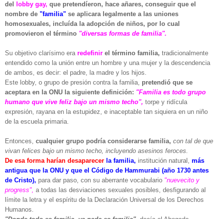
del
lobby gay,
que pretendíeron, hace añares, conseguir que el
nombre de
"familia"
se aplicara legalmente a las uniones
homosexuales, incluída la adopción de niños, por lo cual
promovieron el término
"diversas formas de familia".
Su objetivo clarísimo era
redefinir
el término familia,
tradicionalmente
entendido como la unión entre un hombre y una mujer y la descendencia
de ambos, es decir: el padre, la madre y los hijos.
Este lobby, o grupo de presión contra la familia,
pretendió que se
aceptara en la ONU la siguiente definición:
"Familia es todo grupo
humano que vive feliz bajo un mismo techo",
torpe y ridícula
expresión, rayana en la estupidez, e inaceptable tan siquiera en un niño
de la escuela primaria.
Entonces,
cualquier grupo podría considerarse familia,
con tal de que
vivan felices bajo un mismo techo, incluyendo asesinos feroces.
De esa forma harían desaparecer
la familia,
institución natural,
más
antigua que la ONU y que el Código de Hammurabi (año 1730 antes
de Cristo),
para dar paso, con su aberrante vocabulario
"nuevecito y
progress",
a todas las desviaciones sexuales posibles, desfigurando al
límite la letra y el espíritu de la Declaración Universal de los Derechos
Humanos.