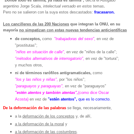
"Donde todo es familia,
ya nada es familia",
decía el Abogado
argentino Jorge Scala,
intelectual versado en estos temas
.
Pero no se salieron con la suya estos descastados:
fracasaron.
Los cancilleres de las 200 Naciones
que integran la ONU, en su
mayoría
no simpatizan con estas nuevas tendencias anticientíficas
de conceptos,
como
"trabajadoras del sexo",
en vez de
"prostitutas";
"niños en situación de calle",
en vez de "niños de la calle";
"métodos alternativos de interrogatorio",
en vez de "tortura";
y muchos otros,
ni de términos rarófilos antigramaticales,
como
"los y las niños y niñas",
por "los niños";
"paraguayos y paraguayas",
en vez de "paraguayos"
"estén atentos y también atentas",
(como dice Oscar
Acosta)
en vez de
"estén atentos",
que es lo correcto.
De la deformación de las palabras
se llega, necesariamente,
a la
deformación de los conceptos
y, de allí,
a la deformación de la moral
y
a la deformación de las costumbres
.