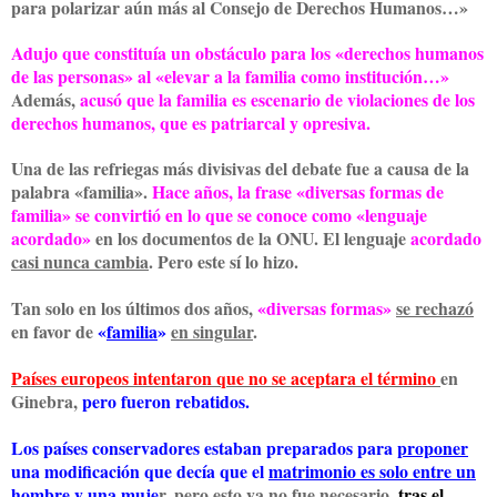
para polarizar aún más al Consejo de Derechos Humanos…»
Adujo que constituía un obstáculo para los «derechos humanos
de las personas» al «elevar a la familia como institución…»
Además,
acusó que la familia es escenario de violaciones de los
derechos humanos, que es patriarcal y opresiva.
Una de las refriegas más divisivas del debate fue a causa de la
palabra «familia».
Hace años, la frase «diversas formas de
familia» se convirtió en lo que se conoce como «lenguaje
acordado»
en los documentos de la ONU. El lenguaje
acordado
casi nunca cambia
. Pero este sí lo hizo.
Tan solo en los últimos dos años,
«diversas formas»
se rechazó
en favor de
«
familia
»
en singular
.
Países europeos intentaron que no se aceptara el término
en
Ginebra,
pero fueron rebatidos.
Los países conservadores estaban preparados para
proponer
una modificación que decía que el
matrimonio es solo entre un
hombre y una muje
r
, pero esto ya no fue necesario,
tras el