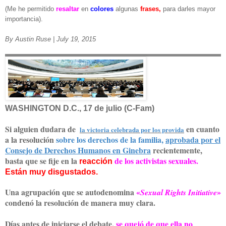
(Me he permitido
resaltar
en
colores
algunas
frases,
para darles mayor
importancia).
By Austin Ruse | July 19, 2015
WASHINGTON D.C., 17 de julio (C-Fam)
Si alguien dudara de
en cuanto
la victoria celebrada por los provida
a la resolución
sobre los derechos de la familia,
aprobada por el
Consejo de Derechos Humanos en Ginebra
recientemente,
basta que se fije en la
de los activistas sexuales.
reacción
Están muy disgustados.
Una agrupación que se autodenomina
«
»
Sexual Rights Initiative
condenó la resolución de manera muy clara.
Días antes de iniciarse el debate,
se quejó de que ella no