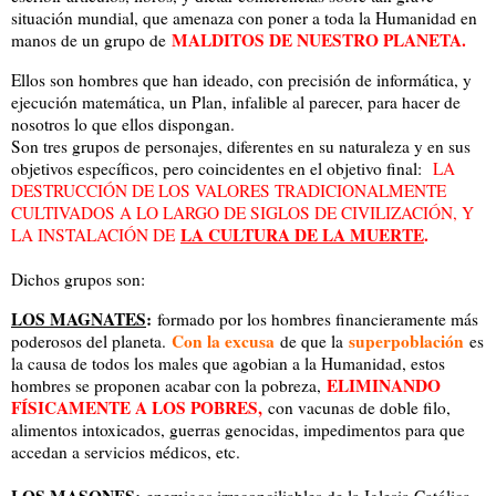
situación mundial, que amenaza con poner a toda la Humanidad en
MALDITOS DE NUESTRO PLANETA.
manos de un grupo de
Ellos son hombres que han ideado, con precisión de informática, y
ejecución matemática, un Plan, infalible al parecer, para hacer de
nosotros lo que ellos dispongan.
Son tres grupos de personajes, diferentes en su naturaleza y en sus
objetivos específicos, pero coincidentes en el objetivo final:
LA
DESTRUCCIÓN DE LOS VALORES TRADICIONALMENTE
CULTIVADOS A LO LARGO DE SIGLOS DE CIVILIZACIÓN, Y
LA CULTURA DE LA MUERTE
.
LA INSTALACIÓN DE
Dichos grupos son:
LOS MAGNATES
:
formado por los hombres financieramente más
Con la excusa
superpoblación
poderosos del planeta.
de que la
es
la causa de todos los males que agobian a la Humanidad, estos
ELIMINANDO
hombres se proponen acabar con la pobreza,
FÍSICAMENTE A LOS POBRES,
con vacunas de doble filo,
alimentos intoxicados, guerras genocidas, impedimentos para que
accedan a servicios médicos, etc.
LOS MASONES
:
enemigos irreconciliables de la Iglesia Católica,