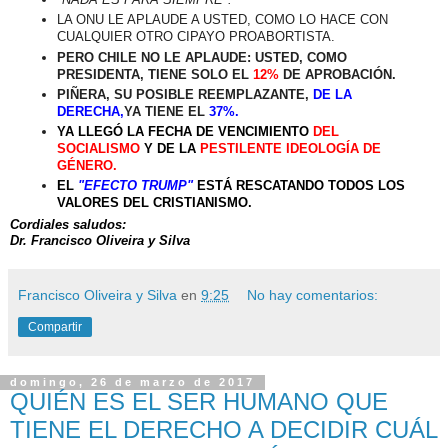
LA ONU LE APLAUDE A USTED, COMO LO HACE CON
CUALQUIER OTRO CIPAYO PROABORTISTA.
PERO CHILE NO LE APLAUDE:
USTED, COMO
PRESIDENTA, TIENE SOLO EL
12%
DE APROBACIÓN.
PIÑERA, SU POSIBLE REEMPLAZANTE,
DE LA
DERECHA,
YA TIENE EL
37%.
YA LLEGÓ LA FECHA DE VENCIMIENTO
DEL
SOCIALISMO
Y DE LA
PESTILENTE IDEOLOGÍA DE
GÉNERO.
EL
"EFECTO TRUMP"
ESTÁ RESCATANDO TODOS LOS
VALORES DEL CRISTIANISMO.
Cordiales saludos:
Dr. Francisco Oliveira y Silva
Francisco Oliveira y Silva
en
9:25
No hay comentarios:
Compartir
domingo, 26 de marzo de 2017
QUIÉN ES EL SER HUMANO QUE
TIENE EL DERECHO A DECIDIR CUÁL