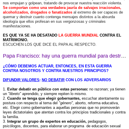
nos empujan y golpean, tratando de provocar nuestra reacción violenta.
Se comportan como una verdadera jauría de salvajes irracionales,
alcoholizados, drogados o fanatizados
al extremo de ser capaces de
quemar y destruir cuanto contenga mensajes distintos a la absurda
ideología que ellos profesan en sus vergonzosas y criminales
manifestaciones.
ES QUE YA SE HA DESATADO
LA GUERRA MUNDIAL
CONTRA EL
MATRIMONIO.
ESCUCHEN LOS QUE DICE EL PAPA AL RESPECTO.
Papa Francisco: hay una guerra mundial para destruir el matrimonio .
¿CÓMO DEBEMOS ACTUAR, ENTONCES, EN ESTA GUERRA
CONTRA NOSOTROS Y CONTRA NUESTROS PRINCIPIOS?
DIFUNDIR VALORES
:
NO DEBATIR
CON LOS ADVERSARIOS
1.
Evitar debatir en público con estas personas:
no razonan; ya tienen
un
"libreto"
aprendido, y siempre repiten lo mismo.
2.
Cuando se tenga que elegir gobernantes,
escuchar atentamente su
postura con respecto al tema del
"género",
aborto, reforma educativa,
etc. Elegir como gobernantes a aquellas personas que no promoverán
leyes dictatoriales que atentan contra los principìos tradicionales y contra
la familia.
3.
Integrar un grupo de expertos en educación,
pedagogos,
psicólogos, docentes, para elaborar un programa de educación sexual