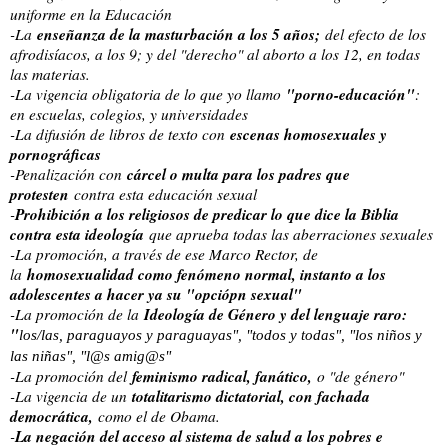
uniforme en la Educación
enseñanza de la masturbación a los 5 años;
-La
del efecto de los
afrodisíacos, a los 9; y del "derecho" al aborto a los 12, en todas
las materias.
"porno-educación"
-La vigencia obligatoria de lo que yo llamo
:
en escuelas, colegios, y universidades
escenas homosexuales y
-La difusión de libros de texto con
pornográficas
cárcel o multa para los padres que
-Penalización con
protesten
contra esta educación sexual
Prohibición a los religiosos de predicar lo que dice la Biblia
-
contra esta ideología
que aprueba todas las aberraciones sexuales
-La promoción, a través de ese Marco Rector, de
homosexualidad como fenómeno normal, instanto a los
la
adolescentes a hacer ya su "opciópn sexual"
Ideología de Género y del lenguaje raro:
-La promoción de la
"
los/las, paraguayos y paraguayas", "todos y todas", "los niños y
las niñas", "l@s amig@s"
feminismo radical, fanático,
-La promoción del
o "de género"
totalitarismo dictatorial, con fachada
-La vigencia de un
democrática,
como el de Obama.
La negación del acceso al sistema de salud a los pobres e
-