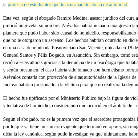
la
protesta de estudiantes que lo acusaban de abuso de autoridad
.
Esta vez, según el abogado Ramiro Medina, asesor jurídico del cura 
prefirió no revelar su nombre, Arévalos habría iniciado una gresca la
plantera que pudo haber sido causal de homicidio, responsabilizando 
que no le otorgaron un ascenso. Los hechos habrían ocurrido en dic
en una casa denominada Posnoviciado San Vicente, ubicada en 18 de 
General Santos y Félix Bogado, en Asunción. Sin embargo, tomó est
recién a estas alturas gracias a la denuncia de un psicólogo que tratab
y según presumen, el caso habría sido tomado con hermetismo porqu
Arévalos contaría con protección de altas autoridades de la Iglesia de 
Incluso habrían presionado a la víctima para que no realizara la denun
Padre Claudio Arévalos (i), denunciado. / Archivo, ABC Color
El hecho fue tipificado por el Ministerio Público bajo la figura de viol
AMPLIA
y tentativa de homicidio, considerando que ocurrió en el ámbito de la
R
Según el abogado, no es la primera vez que el sacerdote protagoniza 
por lo que ya tiene un sumario vigente que terminó en oparei, sin n
dicta la ley canónica, según pudo investigar, ya que últimamente habrí