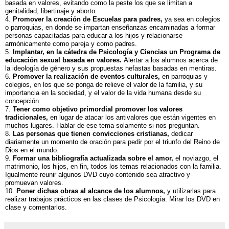
basada en valores, evitando como la peste los que se limitan a
genitalidad, libertinaje y aborto.
4.
Promover la creación de Escuelas para padres,
ya sea en colegios
o parroquias, en donde se impartan enseñanzas encaminadas a formar
personas capacitadas para educar a los hijos y relacionarse
armónicamente como pareja y como padres.
5.
Implantar, en la cátedra de Psicología y Ciencias un Programa de
educación sexual basada en valores.
Alertar a los alumnos acerca de
la ideología de género y sus propuestas nefastas basadas en mentiras.
6.
Promover la realización de eventos culturales,
en parroquias y
colegios, en los que se ponga de relieve el valor de la familia, y su
importancia en la sociedad, y el valor de la vida humana desde su
concepción.
7.
Tener como objetivo primordial promover los valores
tradicionales,
en lugar de atacar los antivalores que están vigentes en
muchos lugares. Hablar de ese tema solamente si nos preguntan.
8.
Las personas que tienen convicciones cristianas,
dedicar
diariamente un momento de oración para pedir por el triunfo del Reino de
Dios en el mundo.
9.
Formar una bibliografía actualizada sobre el amor,
el noviazgo, el
matrimonio, los hijos, en fin, todos los temas relacionados con la familia.
Igualmente reunir algunos DVD cuyo contenido sea atractivo y
promuevan valores.
10.
Poner dichas obras al alcance de los alumnos,
y utilizarlas para
realizar trabajos prácticos en las clases de Psicología. Mirar los DVD en
clase y comentarlos.