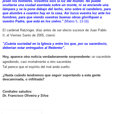
pisen los hombres. Vosotros sois la luz del mundo. No puede
ocultarse una ciudad asentada sobre un monte, ni se enciende una
lámpara y se la pone debajo del lecho, sino sobre el candelero, para
que alumbre a cuantos hay en la casa. Así luzca vuestra luz ante los
hombres, para que viendo vuestras buenas obras glorifiquen a
vuestro Padre, que está en los cielos."
(Mateo 5, 13-16).
El cardenal Ratzinger, días antes de ser electo sucesor de Juan Pablo
II, el Viernes Santo de 2005, clamó:
"¡Cuánta suciedad en la Iglesia y entre los que, por su sacerdocio,
deberían estar entregados al Redentor".
Hoy, aparece otra noticia verdaderamente sorprendente:
un sacerdote
agrediendo, casi mortalmente a otro sacerdote.
Tal parece que el espíritu del mal anda suelto.
¿Hasta cuándo tendremos que seguir soportando a esta gente
descaminada, o infiltrada?
Cordiales saludos:
Dr. Francisco Oliveira y Silva