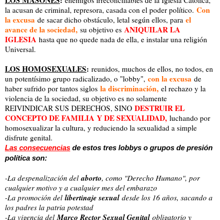
Con
la acusan de criminal, represora, casada con el poder político.
la excusa
el
de sacar dicho obstáculo, letal según ellos, para
avance de la sociedad,
ANIQUILAR LA
su objetivo es
IGLESIA
hasta que no quede nada de ella, e instalar una religión
Universal.
LOS HOMOSEXUALES
:
reunidos, muchos de ellos, no todos, en
con la excusa
un potentísimo grupo radicalizado, o "lobby",
de
la discriminación,
haber sufrido por tantos siglos
el rechazo y la
violencia de la sociedad, su objetivo es no solamente
DESTRUIR EL
REIVINDICAR SUS DERECHOS, SINO
CONCEPTO DE FAMILIA
Y DE SEXUALIDAD,
luchando por
homosexualizar la cultura, y reduciendo la sexualidad a simple
disfrute genital.
Las consecuencias
de estos tres lobbys o grupos de presión
política son:
aborto
-La despenalización del
, como "Derecho Humano", por
cualquier motivo y a cualquier mes del embarazo
libertinaje sexual
-La promoción del
desde los 16 años, sacando a
los padres la patria potestad
Marco Rector Sexual Genital
-La vigencia del
obligatorio y