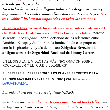
extenderme demasiado.
No a todos los países han llegado todas estas desgracias, pero ya
hay varios en los cuales todas ellas están vigentes por Leyes.
Los
tres "lobbis" luchan por imponerlas en todas las naciones.
David Rockefeller
, fue uno de los más destacados miembros fundadores del
porque
club Bilderberg. Fundó también, en 1973, la Comisión Trilateral,
se sentía
“preocupado”
por el deterioro de las relaciones entre
América, Europa y Japón. Para la fundación de este grupo contó
Zbigniew Brzezinski,
con la inspiración y ayuda del polaco
antiguo asesor de Seguridad Nacional de Jimmy Carter.
EN EL SIGUIENTE VIDEO
HAY MÁS INFORMACIÓN SOBRE
ROCKEFELLER Y EL "CLUB BILDERBERG"
BILDERBERG BILDERBERG 2016: LOS PLANES SECRETOS DE LA
REUNIÓN MÁS INFLUYENTE DELMUNDO
|
ZDI
.
https://youtu.
be/RJVIGcWk9Ag
:
Les pido ahora que miren el siguiente VIDEO
"escrache" o afrenta contra David Rockefeller
Se trata de un
,
que
le hizo un valiente joven chileno, cuando este magnate llegó al