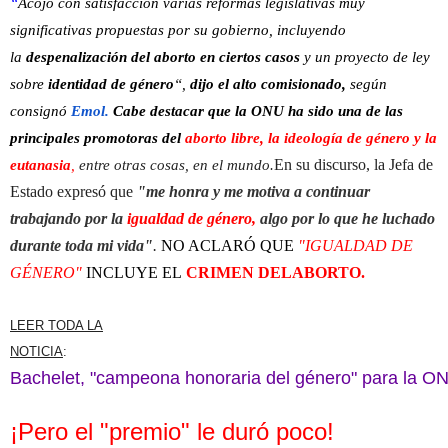
“
Acojo con satisfacción varías reformas legislativas muy
significativas propuestas por su gobierno, incluyendo
la
despenalización del aborto en ciertos casos
y un proyecto de ley
sobre
identidad de género
“,
dijo el alto comisionado,
según
consignó
Emol.
Cabe destacar que la ONU ha sido una de las
principales promotoras del
aborto libre, la ideología de género y la
En su discurso, la Jefa de
eutanasia
,
entre otras cosas, en el mundo.
Estado expresó que
"me honra y me motiva a continuar
trabajando por la
igualdad de género,
algo por lo que he luchado
durante toda mi vida"
.
NO ACLARÓ QUE
"IGUALDAD DE
GÉNERO"
INCLUYE EL
CRIMEN DEL
ABORTO.
LEER TODA LA
NOTICIA
:
Bachelet, "campeona honoraria del género" para la ON
¡Pero el "premio" le duró poco!