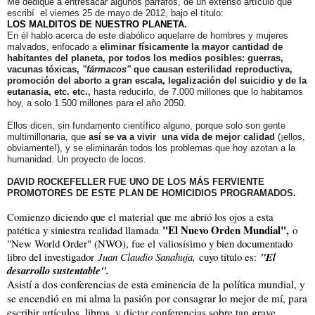
Me dediqué a entresacar algunos párrafos, de un extenso artículo que
escribí el viernes 25 de mayo de 2012, bajo el título:
LOS MALDITOS DE NUESTRO PLANETA.
En él hablo acerca de este diabólico aquelarre de hombres y mujeres
malvados, enfocado a
eliminar físicamente la mayor cantidad de
habitantes del planeta, por todos los medios posibles: guerras,
vacunas tóxicas,
"fármacos"
que causan esterilidad reproductiva,
promoción del aborto a gran escala, legalización del suicidio y de la
eutanasia, etc. etc.,
hasta reducirlo, de 7.000 millones que lo habitamos
hoy, a solo 1.500 millones para el año 2050.
Ellos dicen, sin fundamento científico alguno, porque solo son gente
multimillonaria, que
así se va a vivir una vida de mejor calidad
(¡ellos,
obviamente!), y se eliminarán todos los problemas que hoy azotan a la
humanidad. Un proyecto de locos.
DAVID ROCKEFELLER FUE UNO DE LOS MÁS FERVIENTE
PROMOTORES DE ESTE PLAN DE HOMICIDIOS PROGRAMADOS.
Comienzo diciendo que el material que me abrió los ojos a esta
"El Nuevo Orden Mundial",
patética y siniestra realidad llamada
o
"New World Order" (NWO), fue el valiosísimo y bien documentado
libro del investigador
Juan Claudio Sanahuja,
cuyo título es:
"El
desarrollo sustentable".
Asistí a dos conferencias de esta eminencia de la política mundial, y
se encendió en mi alma la pasión por consagrar lo mejor de mí, para
escribir artículos, libros, y dictar conferencias sobre tan grave