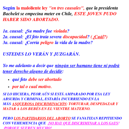
Según
la maloliente ley
"en tres causales",
que la presidenta
Bachelet se empecina meter en Chile,
ESTE JOVEN PUDO
HABER SIDO ABORTADO.
1a. causal: ¿Su madre fue
violada
?
2a. causal: ¿El feto traía severa
discapacidad
?
(¿
Cuál
?)
3a. causal: ¿Corría
peligro
la vida de la madre?
USTEDES LO VERÁN Y JUZGARÁN.
Yo me adelanto a decir que
ningún ser humano tiene ni podrá
tener derecho alguno de decidir
:
qué feto
debe ser abortado
por tal o cual motivo.
SI LO HICIERA, PEOR AÚN SI ESTÁ AMPARADO POR ESA LEY
ABSURDA Y CRIMINAL, ESTARÍA INCURRIENDO EN LA
MÁS
ASQUEROSA DISCRIMINACIÓN
:
TORTURAR, DESPEDAZAR Y
MATAR
A LOS BEBÉS EN EL VIENTRE MATERNO.
PERO
LOS PARTIDARIOS DEL ABORTO
SE FANATIZAN REPITIENDO
CON VEHEMENCIA QUE
¡
NO HAY QUE DISCRIMINAR A LOS GAYS
!
¡PORQUE SUFREN MUCHO!