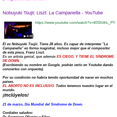
Nobuyuki Tsujii: Liszt: La Campanella - YouTube
https://www.youtube.com/watch?v=40SIUihL_PY
.
▶ 4:33
Él es Nobuyuki Tsujii. Tiene 28 años. Es capaz de interpretar "La
Campanella" en forma magistral, incluso mejor que el compositor
de esta pieza, Franz Liszt.
Es un artista genial, que además
ES CIEGO, Y TIENE EL SÍNDROME
DE DOWN.
(Escribiendo su nombre en Google, podrán verlo en Youtube dando
conciertos con orquesta).
Por su condición no habría tenido oportunidad de nacer en muchos
países.
EL ABORTO NO ES INCLUSIVO.
Todos tenemos nuestro lugar en el
mundo.
¡Inclúyelos!
21 de marzo, Día Mundial del Síndrome de Down.
Cordiales saludos:
Dr. Francisco Oliveira y Silva