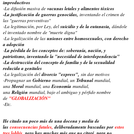
improductivos
vacunas letales y alimentos tóxicos
-La difusión masiva de
-La justificación de guerras genocidas,
inventando el crimen de
las "guerras preventivas"
suicidio y de la eutanasia,
-La legitimación, por Ley, del
dándole
el inventado nombre de "muerte digna"
uniones entre homosexuales, con derecho
-La legalización de las
a adopción
La pérdida de los conceptos de: soberanía, nación, y
-
patriotismo, inventando la "necesidad de interdependencia"
-La destrucción del concepto de familia y de la sexualidad
reducida a genitales
divorcio "express",
-La legalización del
sin dar motivos
Gobierno
Tribunal
-Propugnar un
mundial, un
mundial,
Moral
Economía
una
mundial, una
mundial,
Religión
una
mundial, bajo el ambiguo y pérfido nombre
"GLOBALIZACIÓN"
de
-Etc.
He citado un poco más de una docena y media de
las
consecuencias fatales,
deliberadamente buscadas por
estos
tres lobbis,
pero hay muchas más que no citaré, para no