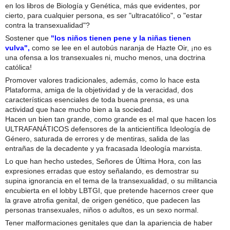
en los libros de Biología y Genética, más que evidentes, por
cierto, para cualquier persona, es ser "ultracatólico", o "estar
contra la transexualidad"?
Sostener que
"los niños tienen pene y la niñas tienen
vulva",
como se lee en el autobús naranja de Hazte Oir, ¡no es
una ofensa a los transexuales ni, mucho menos, una doctrina
católica!
Promover valores tradicionales, además, como lo hace esta
Plataforma, amiga de la objetividad y de la veracidad, dos
características esenciales de toda buena prensa, es una
actividad que hace mucho bien a la sociedad.
Hacen un bien tan grande, como grande es el mal que hacen los
ULTRAFANÁTICOS defensores de la anticientífica Ideología de
Género, saturada de errores y de mentiras, salida de las
entrañas de la decadente y ya fracasada Ideología marxista.
Lo que han hecho ustedes, Señores de Última Hora, con las
expresiones erradas que estoy señalando, es demostrar su
supina ignorancia en el tema de la transexualidad, o su militancia
encubierta en el lobby LBTGI, que pretende hacernos creer que
la grave atrofia genital, de origen genético, que padecen las
personas transexuales, niños o adultos, es un sexo normal.
Tener malformaciones genitales que dan la apariencia de haber