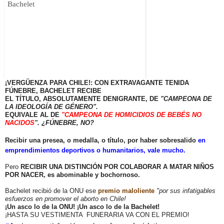
¡VERGÜENZA PARA CHILE!: CON EXTRAVAGANTE TENIDA
FÚNEBRE, BACHELET RECIBE
EL TÍTULO, ABSOLUTAMENTE
DENIGRANTE, DE
"CAMPEONA DE
LA IDEOLOGÍA DE GÉNERO".
EQUIVALE AL DE
"CAMPEONA DE HOMICIDIOS DE BEBÉS NO
NACIDOS
". ¿FÚNEBRE, NO?
Recibir una presea, o medalla, o título, por haber sobresalido
en
emprendimientos deportivos o humanitarios, vale mucho.
Pero
RECIBIR UNA DISTINCIÓN POR COLABORAR A MATAR NIÑOS
POR NACER, es abominable y bochornoso.
Bachelet recibió de la ONU ese
premio maloliente
"por sus infatigables
esfuerzos en promover el aborto en Chile!
¡Un asco lo de la ONU! ¡Un asco lo de la Bachelet!
¡HASTA SU VESTIMENTA FUNERARIA VA CON EL PREMIO!