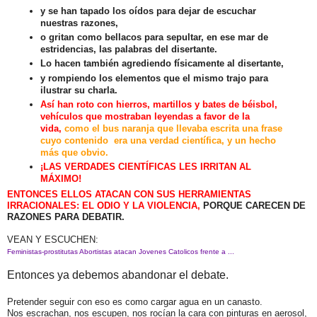
y se han tapado los oídos para dejar de escuchar
nuestras razones,
o gritan como bellacos para sepultar, en ese mar de
estridencias, las palabras del disertante.
Lo hacen también agrediendo físicamente al disertante,
y rompiendo los elementos que el mismo trajo para
ilustrar su charla.
Así han roto con hierros, martillos y bates de béisbol,
vehículos que mostraban leyendas a favor de la
vida,
como el bus naranja que llevaba escrita una frase
cuyo contenido era una verdad científica, y un hecho
más que obvio.
¡LAS VERDADES CIENTÍFICAS LES IRRITAN AL
MÁXIMO!
ENTONCES ELLOS ATACAN CON SUS HERRAMIENTAS
IRRACIONALES: EL ODIO Y LA VIOLENCIA,
PORQUE CARECEN DE
RAZONES PARA DEBATIR.
VEAN Y ESCUCHEN:
Feministas-prostitutas Abortistas atacan Jovenes Catolicos frente a ...
Entonces ya debemos abandonar el debate.
Pretender seguir con eso es como cargar agua en un canasto.
Nos escrachan, nos escupen, nos rocían la cara con pinturas en aerosol,