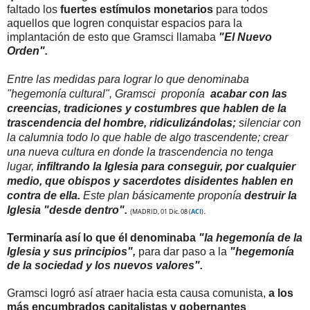
faltado los
fuertes estímulos monetarios
para todos
aquellos que logren conquistar espacios para la
implantación de esto que Gramsci llamaba
"El Nuevo
Orden".
Entre las medidas para lograr lo que denominaba
"hegemonía cultural", Gramsci proponía
acabar con las
creencias, tradiciones y costumbres que hablen de la
trascendencia del hombre, ridiculizándolas;
silenciar con
la calumnia todo lo que hable de algo trascendente; crear
una nueva cultura en donde la trascendencia no tenga
lugar,
infiltrando la Iglesia para conseguir, por cualquier
medio, que obispos y sacerdotes disidentes hablen en
contra de ella.
Este plan básicamente proponía
destruir la
Iglesia "desde dentro".
.
MADRID, 01 Dic. 08
(
ACI
)
(
Terminaría así lo que él denominaba
"la hegemonía de la
Iglesia y sus principios",
para dar paso a la
"hegemonía
de la sociedad y los nuevos valores".
Gramsci logró así atraer hacia esta causa comunista,
a los
más encumbrados capitalistas y gobernantes