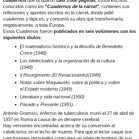
cuadernos
que ocuparon
casi 3.000 páginas.
Estos escritos,
conocidos como los
"
Cuadernos de la cárcel",
contienen sus
reflexiones y apuntes escritos en la cárcel, donde pidió
cuadernos y lápices, y consumó su obra que transformaría,
negativamente, a toda Europa..
Estos Cuadernos fueron
publicados en seis volúmenes con los
siguientes títulos:
El materialismo histórico y la filosofía de Benedetto
Croce (1948)
Los intelectuales y la organización de la cultura
(1949)
Il Risorgimento (El Renacimiento)(1949)
Notas sobre Maquiavelo, sobre la política y sobre
el Estado moderno (1949)
Literatura y vida nacional (1950)
Pasado y Presente (1951).
Antonio Gramsci, enfermo de tuberculosis murió el 27 de abril de
1937 en Roma a causa de un derrame cerebral.
Hay versiones encontradas acerca de su conversión al
catolicismo, en el lecho de muerte. Para que el lector saque sus
conclusiones personales copio aquí un relato de testigos de sus