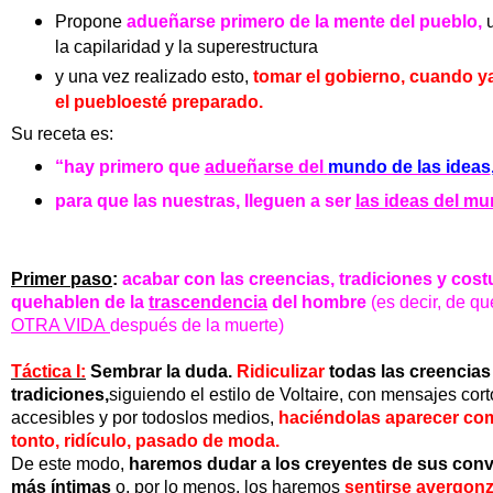
Propone
adueñarse primero de la mente del pueblo,
la capilaridad y la
superestructura
y una vez realizado esto,
tomar el gobierno, cuando y
el
pueblo
esté preparado.
Su receta es:
“hay primero que
adueñarse del
mundo de las ideas
para que las nuestras, lleguen a ser
las ideas del m
Primer paso
:
acabar con las creencias, tradiciones y co
quehablen de la
trascendencia
del hombre
(es decir, de q
OTRA VIDA
después de la muerte)
Táctica I:
Sembrar la duda.
Ridiculizar
todas las creencias
tradiciones,
siguiendo el estilo de
Voltaire, con mensajes cor
accesibles y por todoslos medios,
haciéndolas aparecer co
tonto, ridículo, pasado
de moda.
De este modo,
haremos dudar a los creyentes de sus con
más íntimas
o, por lo menos,
los haremos
sentirse avergo