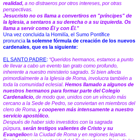
realidad,
a no distraeros por otros intereses, por otras
perspectivas.
Jesucristo no os llama a convertiros en "príncipes" de
la Iglesia, a sentaros a su derecha o a su izquierda. Os
llama a servir como Él y con Él."
Una vez concluida la Homilía, el Sumo Pontífice
pronuncia
la solemne fórmula de creación de los nuevos
cardenales, que es la siguiente:
EL SANTO PADRE
:
“Queridos hermanos, estamos a punto
de llevar a cabo un evento tan grato como profundo,
inherente a nuestro ministerio sagrado. Si bien afecta
primordialmente a la Iglesia de Roma, involucra también a
toda la comunidad eclesial.
Hemos llamado a algunos de
nuestros hermanos para formar parte del Colegio
Cardenalicio,
de modo que, unidos con un vínculo más
cercano a la Sede de Pedro, se conviertan en miembros del
clero de Roma,
y cooperen más intensamente a nuestro
servicio apostólico.
Después de haber sido investidos con la sagrada
púrpura,
serán testigos valientes de Cristo y su
Evangelio
en la Ciudad de Roma y en regiones lejanas.