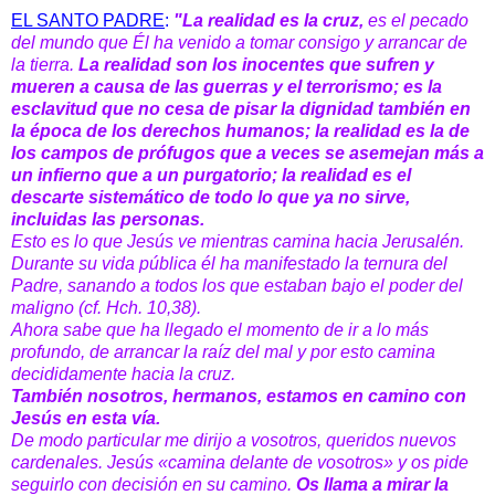
EL SANTO PADRE
:
"
La realidad es la cruz,
es el pecado
del mundo que Él ha venido a tomar consigo y arrancar de
la tierra.
La realidad son los inocentes que sufren y
mueren a causa de las guerras y el terrorismo;
es la
esclavitud que no cesa de pisar la dignidad también en
la época de los derechos humanos; la realidad es la de
los campos de prófugos que a veces se asemejan más a
un infierno que a un purgatorio; la realidad es el
descarte sistemático de todo lo que ya no sirve,
incluidas las personas.
Esto es lo que Jesús ve mientras camina hacia Jerusalén.
Durante su vida pública él ha manifestado la ternura del
Padre, sanando a todos los que estaban bajo el poder del
maligno (cf. Hch. 10,38).
Ahora sabe que ha llegado el momento de ir a lo más
profundo, de arrancar la raíz del mal y por esto camina
decididamente hacia la cruz.
También nosotros, hermanos, estamos en camino con
Jesús en esta vía.
De modo particular me dirijo a vosotros, queridos nuevos
cardenales. Jesús «camina delante de vosotros» y os pide
seguirlo con decisión en su camino.
Os llama a mirar la