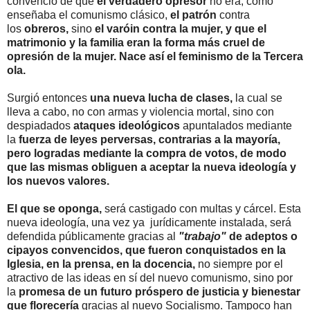
convenció de que
el verdadero opresor
no era, como
enseñaba el comunismo clásico,
el patrón
contra
los
obreros,
sino
el varóin contra la mujer, y que el
matrimonio y la familia eran la forma más cruel de
opresión de la mujer. Nace así el feminismo de la Tercera
ola.
Surgió entonces
una nueva lucha de clases,
la cual se
lleva a cabo, no con armas y violencia mortal, sino con
despiadados
ataques ideológicos
apuntalados mediante
la
fuerza de leyes
perversas, contrarias a la mayoría,
pero logradas mediante la compra de votos, de modo
que las mismas obliguen a aceptar la nueva ideología y
los nuevos valores.
El que se oponga,
será castigado con multas y cárcel. Esta
nueva ideología, una vez ya jurídicamente instalada, será
defendida públicamente gracias al
"trabajo"
de
adeptos o
cipayos convencidos, que fueron conquistados en la
Iglesia, en la prensa, en la docencia,
no siempre por el
atractivo de las ideas en sí del nuevo comunismo, sino por
la
promesa de un futuro próspero de justicia y bienestar
que florecería
gracias al nuevo Socialismo. Tampoco han