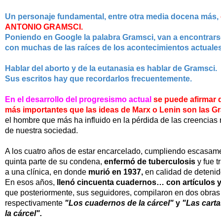
Un personaje fundamental, entre otra media docena más,
ANTONIO GRAMSCI.
Poniendo en Google la palabra Gramsci, van a encontrar
con muchas
de las raíces
de los acontecimientos actuale
Hablar del aborto y de la eutanasia es hablar de Gramsci.
Sus escritos hay que recordarlos frecuentemente.
En el desarrollo del progresismo actual
se puede afirmar
más
importantes que las ideas
de Marx o Lenin son las G
el hombre que más ha influido en la pérdida de las creencias
de nuestra sociedad.
A los cuatro años de estar encarcelado, cumpliendo escasam
quinta
parte de su condena,
enfermó de tuberculosis
y fue 
a una clínica,
en donde
murió en 1937,
en calidad de
detenid
En esos años,
llenó cincuenta cuadernos… con artículos 
que posteriormente, sus
seguidores, compilaron en dos obras
respectivamente
"Los cuadernos de la cárcel"
y
"Las cart
la cárcel".