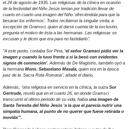
el 24 de agosto de 1935. Las religiosas de la clínica en ocasión
de la festividad del Niño Jesús tenían por tradición llevar de
cuarto en cuarto una imagen del Niño 'ofreciéndola para que la
besaran los enfermos'. Todos recibieron la singular visita, a
excepción de Gramsci, quien al darse cuenta de la exclusión,
pregunta el motivo de ésta a las hermanas. Las religiosas se
excusan y le dicen que era para no fastidiarlo".
"A este punto, contaba Sor Pina,
'el señor Gramsci pidió ver la
imagen y cuando la tuvo frente a sí la besó con evidentes
signos de conmoción'.
Además de De Magistris, también oyó a
la hermana
Mons. Sebastiano Masala,
quien era en la época
juez de la Sacra Rota Romana", añade el diario.
Además, "otra religiosa en servicio en la clínica, la suiza
Sor
Gertrude,
reveló que en el cuarto 26, en donde Gramsci
transcurrió el último periodo de su vida, había
una imagen de
Santa Teresita del Niño Jesús 'a la que el parecía nutrir una
simpatía humana, al punto de no querer que fuese retirada o
movida'".