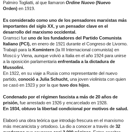
Palmiro Togliatti, al que llamaron
Ordine Nuovo
(Nuevo
Orden)
en 1919.
Es considerado como uno de los pensadores marxistas más
importantes del siglo XX, y un pensador clave en el
desarrollo del marxismo occidental.
Gramsci fue
uno de los fundadores del Partido Comunista
Italiano (PCI),
en enero de 1921 durante el Congreso de Livorno.
Trabajó para la
Komintern
(la III Internacional comunista) en
Moscú y Viena, aunque volvió a Italia en el año 1924 para unirse
a la oposición parlamentaria
enfrentada a la dictadura de
Mussolini.
En 1922, en su viaje a Rusia como representante del nuevo
partido,
conoció a Julia Schucht,
una joven violinista con quien
se casó en 1923 y por la que
tuvo dos hijos.
Condenado por el régimen fascista a más de 20 años de
prisión,
fue arrestado en 1926 y encarcelado en 1928.
En 1934, obtuvo la libertad condicional por motivos de salud.
Elaboró una obra teórica que introdujo frescura en el marxismo
más mecanicista y ortodoxo. La dio a conocer a través de
32