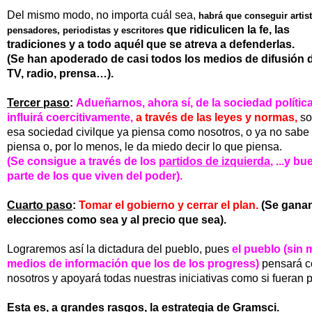
Del mismo modo, no importa cuál sea,
habrá que conseguir artis
que ridiculicen la fe, las
pensadores, periodistas y escritores
tradiciones
y a todo aquél que se atreva a defenderlas.
(Se han apoderado de casi todos los medios de difusión
TV, radio, prensa…).
Tercer paso
:
Adueñarnos, ahora sí, de la sociedad polític
influirá
coercitivamente,
a través de las leyes
y normas,
s
esa sociedad civilque ya piensa
como nosotros, o ya no sabe
piensa o, por lo menos, le da miedo decir lo que piensa.
(Se consigue a través de los
partidos de izquierda
, ...y b
parte de los que viven del poder).
Cuarto paso
:
Tomar el gobierno y cerrar el plan.
(
Se ganan
elecciones como sea y al
precio que sea).
Lograremos así la dictadura del pueblo, pues
el pueblo (sin
medios de información que los de
los progress)
pensará 
nosotros y apoyará
todas nuestras iniciativas como si fueran 
Esta es, a grandes rasgos, la estrategia de Gramsci.