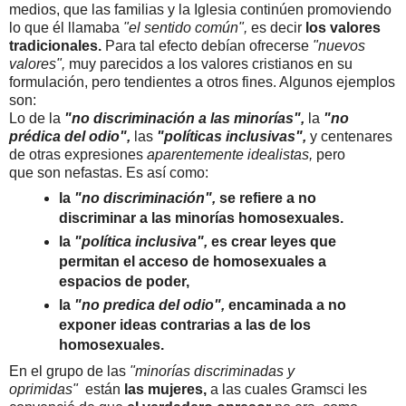
medios, que las familias y la Iglesia continúen promoviendo
lo que él llamaba
"el sentido común",
es decir
los valores
tradicionales.
Para tal efecto debían ofrecerse
"nuevos
valores",
muy parecidos a los valores cristianos en su
formulación, pero tendientes a otros fines. Algunos ejemplos
son:
Lo de la
"no discriminación a las minorías",
la
"no
prédica del odio",
las
"políticas inclusivas",
y centenares
de otras expresiones
aparentemente idealistas,
pero
que
son nefastas. Es así como:
la
"no discriminación",
se refiere a no
discriminar a las minorías homosexuales.
la
"política inclusiva",
es
crear leyes que
permitan el acceso de homosexuales a
espacios de poder,
la
"no predica del odio",
encaminada a no
exponer ideas contrarias a las de los
homosexuales.
En el grupo de las
"minorías discriminadas y
oprimidas"
están
las mujeres,
a las cuales Gramsci les