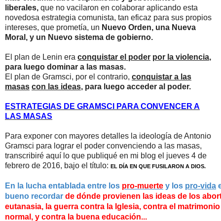
liberales,
que no vacilaron en colaborar aplicando esta
novedosa estrategia comunista, tan eficaz para sus propios
intereses, que prometía, un
Nuevo Orden, una Nueva
Moral, y un Nuevo sistema de gobierno.
El plan de Lenin era
conquistar el poder
por la violencia
,
para luego dominar a las masas.
El plan de Gramsci, por el contrario,
conquistar a las
masas
con las ideas
, para luego acceder al poder.
ESTRATEGIAS DE GRAMSCI PARA CONVENCER A
LAS MASAS
Para exponer con mayores detalles la ideología de Antonio
Gramsci para lograr el poder convenciendo a las masas,
transcribiré aquí lo que publiqué en mi blog el jueves 4 de
febrero de 2016, bajo el título:
EL DÍA EN QUE FUSILARON A DIOS.
En la lucha entablada entre los
pro-muerte
y los
pro-vida
bueno
recordar
de dónde provienen las ideas de los abor
eutanasia,
la
guerra contra la Iglesia,
contra el matrimoni
normal, y contra
la
buena educación...