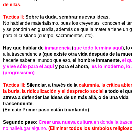
de ellas.
Táctica II
:
Sobre la duda, sembrar nuevas ideas.
No hablar de materialismo, pues los creyentes
conocen el té
y se pondrán en guardia, además de que la materia tiene un g
para el
cristiano (cuerpo, sacramentos, etc).
Hay que hablar de
inmanencia
(
que todo termina aquí
),
l
o
a
la trascendencia
(que existe otra vida después de la muer
hacerle
saber al mundo que eso,
el hombre inmanente,
el q
y vive sólo
para el aquí
y para
el ahora,
es lo moderno,
lo
(progresismo).
Táctica III
:
Silenciar, a través de la
calumnia, la crítica abie
la burla, la ridiculización
y el
desprecio social
a todo el qu
atreva a defender
las idea
s
de un más allá, o de una vida
trascendente.
(En este
Primer paso
están triunfando)
Segundo paso
:
Crear una nueva cultura
en donde la trasc
no hallelugar alguno.
(Eliminar todos los símbolos religios