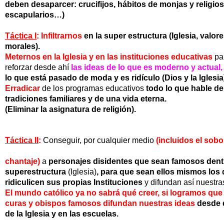
deben desaparcer:
crucifijos,
hábitos de monjas y religio
escapularios…)
Táctica I
:
Infiltrarnos
en la super estructura
(Iglesia, valor
morales).
Meternos en la Iglesia y en las instituciones educativas
pa
reforzar
desde ahí
las ideas de lo que es moderno y actual,
lo
que está pasado de moda y es ridículo (Dios y la Iglesia
Erradicar
de los
programas educativos
todo lo que hable d
tradiciones familiares y de una vida eterna.
(Eliminar la asignatura de religión).
Táctica II
:
Conseguir, por cualquier medio
(incluidos el sobo
chantaje)
a
personajes disidentes que sean famosos dent
superestructura
(Iglesia)
, para que sean ellos mismos los
ridiculicen sus propias Instituciones
y difundan así nuestr
El mundo católico ya no sabrá qué creer, si logramos qu
curas y obispos famosos difundan nuestras ideas
desde 
de la Iglesia y en las escuelas.