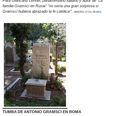
Para Giancarlo Lehner, parlamentario italiano y autor de "La
familia Gramsci en Rusia" "no sería una gran sorpresa si
Gramsci hubiera abrazado la fe católica'".
.
MADRID, 01 Dic. 08
(
ACI
)
(
TUMBA DE ANTONIO GRAMSCI EN ROMA