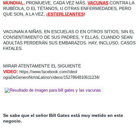
MUNDIAL,
 PROMUEVE, CADA VEZ MÁS, 
VACUNAS
 CONTRA LA 
RUBÉOLA, O EL TÉTANOS, U OTRAS ENFERMEDADES, PERO 
QUE SON, A LA VEZ,
¡
ESTERLIZANTES
! 
VACUNAN A NIÑAS, EN ESCUELAS O EN OTROS SITIOS, SIN EL 
CONSENTIMIENTO DE SUS PADRES, Y ELLAS, CUANDO SEAN 
ADULTAS PERDERÁN SUS EMBARAZOS. HAY, INCLUSO, CASOS 
FATALES.
VIDEO:
https://www.facebook.com/Ideol
ogiaDeGeneroNoVaLatino/videos/
1527864810611234/
Se sabe que el señor Bill Gates está muy metido en este 
negocio.  