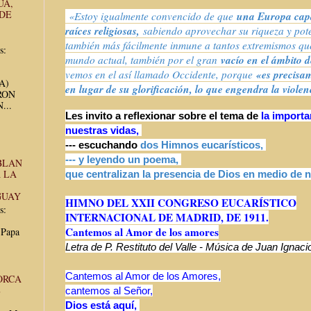
UA,
 DE
una Europa capa
«
Estoy igualmente convencido de que
raíces religiosas,
sabiendo aprovechar su riqueza y pot
también más fácilmente inmune a tantos extremismos qu
s:
vacío en el ámbito de
mundo actual, también por el gran
«es precisam
vemos en el así llamado Occidente, porque
UA)
en lugar de su glorificación, lo que engendra la violen
RON
...
Les invito a reflexionar sobre el tema de
la importa
nuestras vidas,
--- escuchando
dos Himnos eucarísticos,
--- y leyendo un poema,
BLAN
 LA
que centralizan la presencia de Dios en medio de 
GUAY
HIMNO DEL XXII CONGRESO EUCARÍSTICO
s:
INTERNACIONAL DE MADRID, DE 1911.
Cantemos al Amor de los amores
 Papa
Letra de P. Restituto del Valle - Música de Juan Ignac
Cantemos al Amor de los Amores,
ORCA
E
cantemos al Señor,
Dios está aquí,