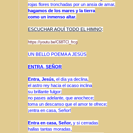
rojas flores tronchadas por un ansia de amar,
hagamos de los mares y la tierra
como un inmenso altar.
ESCUCHAR AQUÍ TODO EL HIMNO
:
https://youtu.be/C68TCl_frcg
UN BELLO POEMA A JESÚS
ENTRA, SEÑOR
Entra, Jesús,
el día ya declina,
el astro rey hacia el ocaso inclina
su brillante fulgor;
no pases adelante, que anochece;
toma un descanso que el amor te ofrece;
¡entra en casa, Señor!
Entra en casa, Señor,
y si cerradas
hallas tantas moradas,