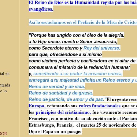
El Reino de Dios es la Humanidad regida por los más
evangélicos.
Así lo escuchamos en el Prefacio de la Misa de Crist
"Porque has ungido con el óleo de la alegría,
a tu Hijo único, nuestro Señor Jesucristo,
como Sacerdote eterno y
Rey del universo,
para que, ofreciéndose a sí mismo
como víctima perfecta y pacificadora en el altar de 
consumara el misterio de la redención humana;
ial en
y,
sometiendo a su poder la creación entera,
entregara a tu majestad infinita un Reino eterno y 
ntrada
Reino de verdad y de vida,
e lo
Reino de santidad y de gracia,
El urgente res
Reino de justicia, de amor y de paz."
Europa,
retomando sus
raíces fundacionales
que se
los
principios del cristianismo,
fue vivamente recome
Francisco, con motivo de su alocución ante el Parla
Estrasburgo, Francia, el martes 25 de noviembre d
Dijo el Papa en un pasaje:
DOR