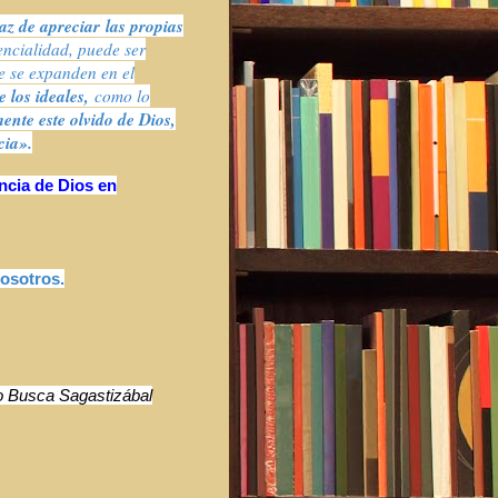
z de apreciar
las propias
encialidad, puede ser
e se expanden en el
 los ideales,
como lo
ente este olvido de Dios,
cia».
ncia de Dios en
nosotros.
io Busca Sagastizábal