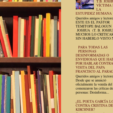
T.B. JOSH
VÍCTIMA
LA
ESTUPIDEZ HUMANA
Queridos amigos y lectore
ESTE ES EL PASTOR
TEMITOPE BALOGUN
JOSHUA (T. B. JOSH
MUCHOS LO CRITICA
SIN HABERLO VISTO N
PARA TODAS LAS
PERSONAS
DESINFORMADAS O
ENVIDIOSAS QUE HA
POR HABLAR CONTRA
VISITA DEL PAPA
FRANCISCO AL PARA
Queridos amigos y lectore
Desde que se anunció
oficialmente la venida del
comenzaron las críticas de
personas: Desinforma...
¿EL POETA GARCÍA L
CONTRA CRISTINA D
KIRCHNER?