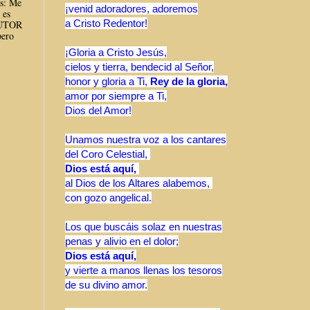
es: Me
¡venid adoradores, adoremos
 es
a Cristo Redentor!
AUTOR
ero
¡Gloria a Cristo Jesús,
cielos y tierra, bendecid al Señor,
honor y gloria a Ti,
Rey de la gloria,
amor por siempre a Ti,
Dios del Amor!
Unamos nuestra voz a los cantares
del Coro Celestial,
Dios está aquí,
al Dios de los Altares alabemos,
con gozo angelical.
Los que buscáis solaz en nuestras
penas y alivio en el dolor;
Dios está aquí,
y vierte a manos llenas los tesoros
de su divino amor.