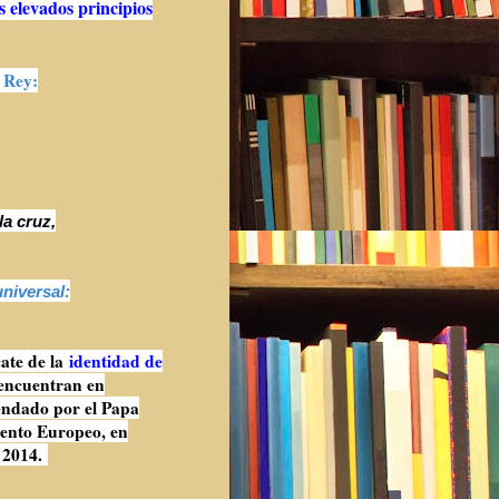
 elevados principios
o Rey:
la cruz,
universal:
cate de la
identidad de
 encuentran en
ndado por el Papa
mento Europeo, en
e 2014.