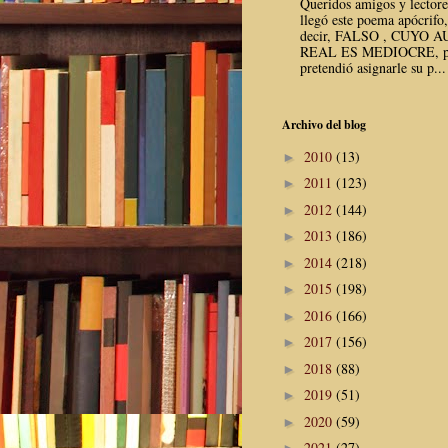
Queridos amigos y lector
llegó este poema apócrifo,
decir, FALSO , CUYO 
REAL ES MEDIOCRE, p
pretendió asignarle su p...
Archivo del blog
2010
(13)
►
2011
(123)
►
2012
(144)
►
2013
(186)
►
2014
(218)
►
2015
(198)
►
2016
(166)
►
2017
(156)
►
2018
(88)
►
2019
(51)
►
2020
(59)
►
2021
(27)