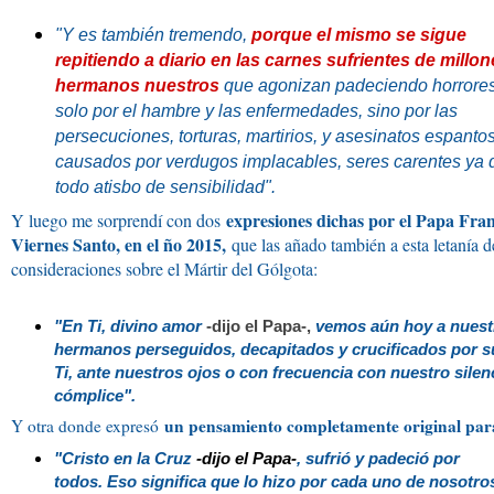
"Y es también tremendo,
porque el mismo se sigue
repitiendo a diario en las carnes sufrientes de millo
hermanos nuestros
que agonizan padeciendo horrores
solo por el hambre y las enfermedades, sino por las
persecuciones, torturas, martirios, y asesinatos espanto
causados por verdugos implacables, seres carentes ya 
todo atisbo de sensibilidad".
expresiones dichas por el Papa Fra
Y luego me sorprendí con dos
Viernes Santo, en el ño 2015,
que las añado también a esta letanía d
consideraciones sobre el Mártir del Gólgota:
"En Ti, divino amor
-dijo el Papa-,
vemos aún hoy a nuest
hermanos perseguidos, decapitados y crucificados por su
Ti, ante nuestros ojos o con frecuencia con nuestro silen
cómplice".
un pensamiento completamente original par
Y otra donde expresó
"Cristo en la Cruz
-dijo el Papa-
, sufrió y padeció por
todos.
Eso significa que lo hizo por cada uno de nosotro