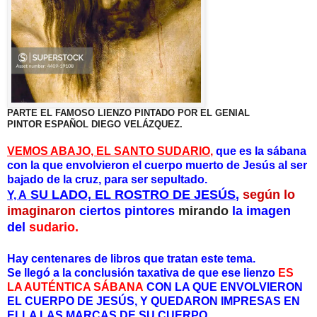
PARTE EL FAMOSO LIENZO PINTADO POR EL GENIAL
PINTOR ESPAÑOL DIEGO VELÁZQUEZ.
VEMOS ABAJO, EL SANTO SUDARIO
,
que es la sábana
con la que envolvieron el cuerpo muerto de Jesús al ser
bajado de la cruz, para ser sepultado.
SU LADO, EL ROSTRO DE JESÚS
,
según lo
Y, A
imaginaron
ciertos pintores
mirando
la imagen
del
sudario.
Hay centenares de libros que tratan este tema.
Se llegó a la conclusión taxativa de que ese lienzo
ES
LA AUTÉNTICA SÁBANA
CON LA QUE ENVOLVIERON
EL CUERPO DE JESÚS, Y QUEDARON IMPRESAS EN
ELLA LAS MARCAS DE SU CUERPO,