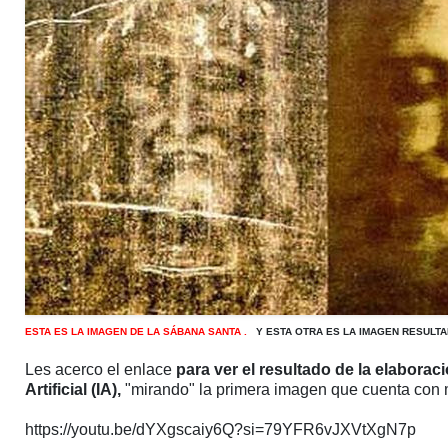
ESTA ES LA IMAGEN DE LA SÁBANA SANTA .
Y ESTA OTRA ES LA IMAGEN RESULTA
Les acerco el enlace
para ver el resultado de la elaborac
Artificial (IA),
"mirando" la primera imagen que cuenta con
https://youtu.be/dYXgscaiy6Q?
si=79YFR6vJXVtXgN7p