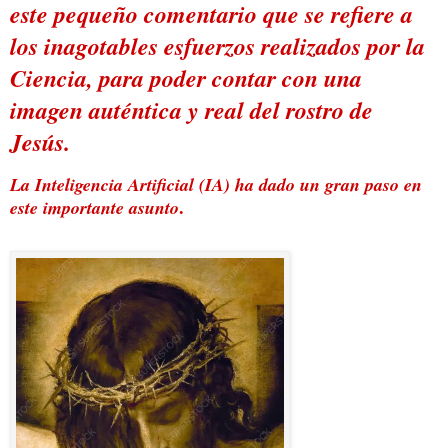
este pequeño comentario que se refiere a
los inagotables esfuerzos realizados por la
Ciencia, para poder contar con una
imagen auténtica y real del rostro de
Jesús.
La Inteligencia Artificial (IA) ha dado un gran paso en
.
este importante asunto