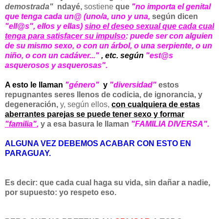
demostrada"
ndayé,
sostiene
que
"no importa el genital
que tenga cada un@ (uno/a, uno y una,
según dicen
"ell@s", ellos y ellas)
sino el deseo sexual que cada cual
tenga para satisfacer su impulso
: puede ser con alguien
de su mismo sexo, o con un árbol, o una serpiente, o un
niño, o con un cadáver..."
, etc. según
"est@s
asquerosos y asquerosas".
A esto le llaman
"género"
y
"diversidad"
estos
repugnantes seres llenos de codicia, de ignorancia,
y
degeneración,
y, según ellos,
con cualquiera de estas
aberrantes parejas se puede tener sexo y formar
"familia"
,
y a esa basura le llaman
"FAMILIA DIVERSA".
ALGUNA VEZ DEBEMOS ACABAR CON ESTO EN
PARAGUAY.
Es decir: que cada cual haga su vida, sin dañar a nadie,
por supuesto: yo respeto eso.