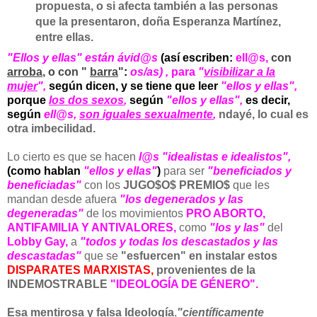
propuesta, o si afecta también a las personas
que la presentar
on, doña Esperanza Martínez,
entre ellas.
"Ellos y ellas" están ávid@s
(así escriben:
ell@s,
con
arroba
, o con "
barra
"
:
os/as) ,
para
"
visibilizar a la
mujer
",
según dicen, y se tiene que leer
"ellos y ellas",
porque
los dos sexos
,
según
"ellos y ellas",
es decir,
según
ell@s,
son iguales sexualmente
,
ndayé, lo cual es
otra imbecilidad.
Lo cierto es que se hacen
l@s "idealistas e idealistos",
(como hablan
"ellos y ellas"
)
para ser
"beneficiados y
beneficiadas"
con los
JUGO$O$ PREMIO$
que les
mandan desde afuera
"los degenerados y las
degeneradas"
de los movimientos
PRO ABORTO,
ANTIFAMILIA Y ANTIVALORES,
como
"los y las"
del
Lobby Gay,
a
"todos y todas los descastados y las
descastadas"
que se
"esfuercen" en instalar estos
DISPARATES MARXISTAS,
provenientes de la
INDEMOSTRABLE
"IDEOLOGÍA DE GÉNERO".
Esa mentirosa y falsa Ideología
,
"científicamente