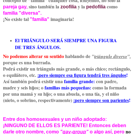
concepto de "familia" cualquier cosa, icluyendo, no solo la
sino también la
y la
como
pareja gay,
zoofilia
pedofilia
familia "diversa".
¡No existe tal
imaginaria!
"familia"
El TRIÁNGULO SERÁ SIEMPRE UNA FIGURA
DE TRES ÁNGULOS.
No podemos alterar su sentido
hablando de
"
triángulo diverso
",
porque es una burrada.
Podrá existir un triángulo más grande, o más chico; rectángulo,
o equilátero, etc.
¡
pero siempre esa figura tendrá tres ángulos
!
Así también podrá existir una
familia grande:
con padre,
madre y seis hijos; o
familias más pequeñas:
como la formada
por una mamá y su hijo; o una abuela, o una tía, y el niño
(nieto, o sobrino, respectivamente)
¡
pero siempre son parientes
!
Entre dos homosexuales y un niño adoptado:
¡NINGUNO DE ELLOS ES PARIENTE! Entonces deben
no
darle otro nombre, como
"
gay-group
"
o algo así, pero