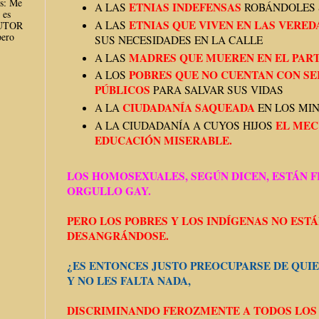
es: Me
ETNIAS INDEFENSAS
A LAS
ROBÁNDOLES 
 es
ETNIAS QUE VIVEN EN LAS VERED
A LAS
AUTOR
ero
SUS NECESIDADES EN LA CALLE
MADRES QUE MUEREN EN EL PAR
A LAS
POBRES QUE NO CUENTAN CON SE
A LOS
PÚBLICOS
PARA SALVAR SUS VIDAS
CIUDADANÍA SAQUEADA
A LA
EN LOS MIN
EL MEC
A LA CIUDADANÍA A CUYOS HIJOS
EDUCACIÓN MISERABLE.
LOS HOMOSEXUALES, SEGÚN DICEN, ESTÁN F
ORGULLO GAY.
PERO LOS POBRES Y LOS INDÍGENAS NO ESTÁ
DESANGRÁNDOSE.
¿ES ENTONCES JUSTO PREOCUPARSE DE QUIE
Y NO LES FALTA NADA,
DISCRIMINANDO FEROZMENTE A TODOS LOS