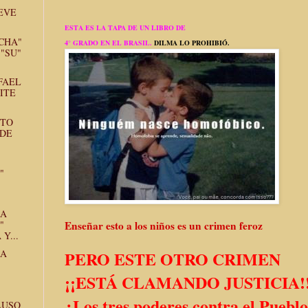
EVE
ESTA ES LA TAPA DE UN LIBRO DE
CHA"
4° GRADO EN EL BRASIL.
DILMA LO PROHIBIÓ.
 "SU"
FAEL
ITE
STO
 DE
"
LA
"
Enseñar esto a los niños es un crimen feroz
Y...
LA
PERO ESTE OTRO CRIMEN
¡¡ESTÁ CLAMANDO JUSTICIA!
¿Los tres poderes contra el Puebl
LUSO