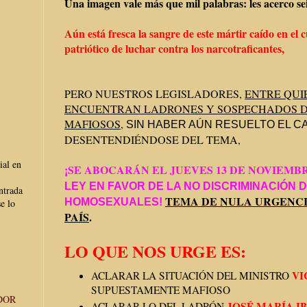
Una imagen vale más que mil palabras: les acerco sei
Aún está fresca la sangre de este mártir caído en el
patriótico de luchar contra los narcotraficantes,
PERO NUESTROS LEGISLADORES,
ENTRE QUI
ENCUENTRAN LADRONES Y SOSPECHADOS D
MAFIOSOS
,
SIN HABER AÚN RESUELTO EL C
DESENTENDIÉNDOSE DEL TEMA,
ial en
¡SE ABOCARÁN EL JUEVES 13 DE NOVIEMB
LEY EN FAVOR DE LA NO DISCRIMINACIÓN 
ntrada
TEMA DE NULA URGENCI
HOMOSEXUALES!
e lo
PAÍS
.
LO QUE NOS URGE ES:
VI
ACLARAR LA SITUACIÓN DEL MINISTRO
SUPUESTAMENTE MAFIOSO
DOR
JOSÉ MARÍA I
ACLARAR LO DEL LADRÓN