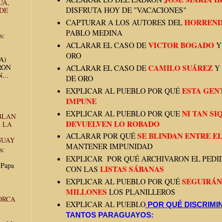
UA,
DISFRUTA HOY DE "VACACIONES"
 DE
HORREND
CAPTURAR A LOS AUTORES DEL
PABLO MEDINA
s:
VICTOR BOGADO
ACLARAR EL CASO DE
Y
ORO
UA)
RON
CAMILO SUÁREZ
ACLARAR EL CASO DE
Y 
...
DE ORO
ESTA GEN
EXPLICAR AL PUEBLO POR QUÉ
IMPUNE
NI TAN SI
EXPLICAR AL PUEBLO POR QUE
BLAN
DEVUELVEN LO ROBADO
 LA
SE BLINDAN ENTRE E
ACLARAR POR QUÉ
GUAY
MANTENER IMPUNIDAD
s:
EXPLICAR POR QUÉ ARCHIVARON EL PEDI
 Papa
LISTAS SÁBANAS
CON LAS
SEGUIRÁ
EXPLICAR AL PUEBLO POR QUÉ
MILLONES
LOS PLANILLEROS
ORCA
EXPLICAR AL PUEBLO
POR QUÉ DISCRIMI
E
TANTOS PARAGUAYOS: