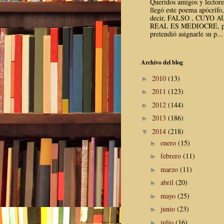
Queridos amigos y lector
llegó este poema apócrifo,
decir, FALSO , CUYO 
REAL ES MEDIOCRE, p
pretendió asignarle su p...
Archivo del blog
2010
(13)
►
2011
(123)
►
2012
(144)
►
2013
(186)
►
2014
(218)
▼
enero
(15)
►
febrero
(11)
►
marzo
(11)
►
abril
(20)
►
mayo
(25)
►
junio
(23)
►
julio
(16)
►