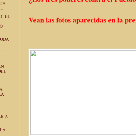
QUE
..
O! EL
Vean las fotos aparecidas en la pre
NO
TODA
...
AN
DEL
A
LA
AR A
 LA