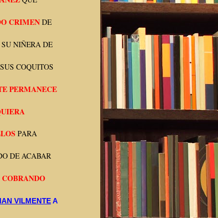
O CRIMEN
DE
 SU NIÑERA DE
SUS COQUITOS
TE PERMANECE
QUIERA
LLOS
PARA
DO DE ACABAR
N COBRANDO
NAN VILMENTE
A