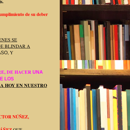
s.
 cumplimiento de su deber
ENES SE
E BLINDAR A
Y
ASO,
RE, DE HACER
UNA
DE LOS
A HOY EN NUESTRO
CTOR NÚÑEZ,
BÁÑEZ
QUE