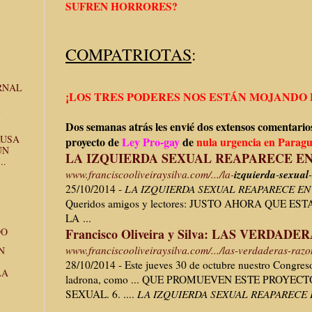
SUFREN HORRORES?
COMPATRIOTAS
:
RNAL
¡LOS TRES PODERES NOS ESTÁN MOJANDO 
E
Dos semanas atrás les envié dos extensos comentario
AUSA
proyecto de
Ley Pro-gay
de
nula urgencia en Paragu
UN
LA IZQUIERDA SEXUAL REAPARECE E
..
izquierda
sexual
www.franciscooliveiraysilva.
com/.../la-
-
-
25/10/2014 -
LA IZQUIERDA SEXUAL REAPARECE E
Queridos amigos y lectores: JUSTO AHORA QUE 
LA ...
Francisco Oliveira y Silva: LAS VERDADE
DO
www.franciscooliveiraysilva.
com/.../las-verdaderas-
razo
N
28/10/2014 -
Este jueves 30 de octubre nuestro Congres
LA
ladrona, como ... QUE PROMUEVEN ESTE PROYEC
SEXUAL. 6. ....
LA IZQUIERDA SEXUAL REAPARECE