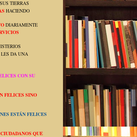
SUS TIERRAS
AS
HACIENDO
TO
DIARIAMENTE
RVICIOS
ISTERIOS
LES DA UNA
ELICES CON SU
N FELICES SINO
NES ESTÁN FELICES
 CIUDADANOS QUE