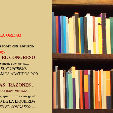
LA OREJA!
s sobre este absurdo
ay.
N EL CONGRESO
re
aparece
-en-el....
N EL CONGRESO
.
ESTAMOS ABATIDOS POR
RAS "RAZONES ...
nes-para-promoc.
..
o, que cuenta con gente
TO DE LA IZQUIERDA
 EN EL CONGRESO
...