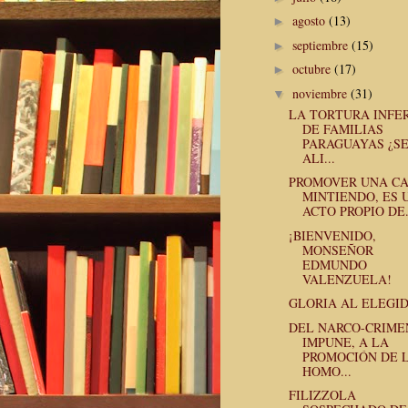
agosto
(13)
►
septiembre
(15)
►
octubre
(17)
►
noviembre
(31)
▼
LA TORTURA INFE
DE FAMILIAS
PARAGUAYAS ¿S
ALI...
PROMOVER UNA C
MINTIENDO, ES 
ACTO PROPIO DE.
¡BIENVENIDO,
MONSEÑOR
EDMUNDO
VALENZUELA!
GLORIA AL ELEGI
DEL NARCO-CRIME
IMPUNE, A LA
PROMOCIÓN DE 
HOMO...
FILIZZOLA