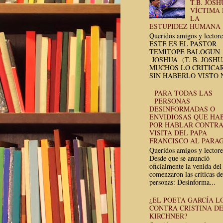
T.B. JOSH
VÍCTIMA
LA
ESTUPIDEZ HUMANA
Queridos amigos y lectore
ESTE ES EL PASTOR
TEMITOPE BALOGUN
JOSHUA (T. B. JOSH
MUCHOS LO CRITICA
SIN HABERLO VISTO N
PARA TODAS LAS
PERSONAS
DESINFORMADAS O
ENVIDIOSAS QUE HA
POR HABLAR CONTRA
VISITA DEL PAPA
FRANCISCO AL PARA
Queridos amigos y lectore
Desde que se anunció
oficialmente la venida del
comenzaron las críticas de
personas: Desinforma...
¿EL POETA GARCÍA L
CONTRA CRISTINA D
KIRCHNER?