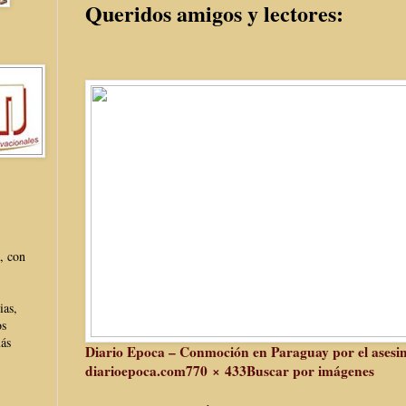
Queridos amigos y lectores:
, con
ias,
os
más
Diario Epoca – Conmoción en Paraguay por el asesina
diarioepoca.com
770 × 433
Buscar por imágenes