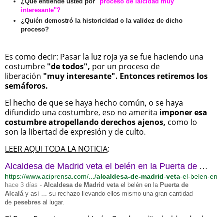
¿Qué entiende usted por
"proceso de laicidad muy
interesante"?
¿Quién demostró la historicidad o la validez de dicho
proceso?
Es como decir: Pasar la luz roja ya se fue haciendo una
costumbre
"de todos",
por un proceso de
liberación
"muy interesante". Entonces retiremos los
semáforos.
El hecho de que se haya hecho común, o se haya
difundido una costumbre, eso no amerita
imponer esa
costumbre atropellando derechos ajenos,
como lo
son la libertad de expresión y de culto.
LEER AQUI TODA LA NOTICIA
:
Alcaldesa de Madrid veta el belén en la Puerta de Alcalá y así ... - ACI
https://www.aciprensa.com/.../
alcaldesa-de-madrid
-
veta
-el-belen-en
hace 3 días -
Alcaldesa de Madrid veta
el belén en la
Puerta de
Alcalá
y así ... su rechazo llevando ellos mismo una gran cantidad
de
pesebres
al lugar.