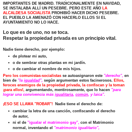
IMPORTANTES DE MADRID.
TRADICIONALMENTE EN NAVIDAD,
SE INSTALABA ALLÍ UN PESEBRE. PERO ESTE AÑO
LA
ALCALDESA SOCIALISTA
PROHIBIÓ HACER DICHO PESEBRE.
EL PUEBLO LA AMENAZÓ CON HACERLO ELLOS SI EL
AYUNTAMIENTO NO LO HACE.
Lo que es de uno, no se toca.
Respetar la propiedad privada es un principio
vital.
Nadie tiene derecho, por ejemplo:
de plotear mi auto,
o de sembrar otras plantas en mi jardín.
o de cambiar el nombre de mis hijos.
Pero los comunistas-socialistas
se autoasignaron este
"derecho",
en
bien de
"la
igualdad
",
según argumentan estos facinerosos.
Ellos,
feroces enemigos de la propiedad privada, la confiscan y la toman
¡para ellos!,
argumentando, mentirosamente, que lo hacen
"para
lograr una convivencia más
igualitaria
,
común
, y laica".
¡ESO SE LLAMA "ROBAR"!
Nadie tiene el derecho de:
cambiar la letra de una canción, confiscando el derecho
de autor,
ni el de
"igualar el matrimonio gay",
con el Matrimonio
normal, inventando el
"matrimonio igualitario",