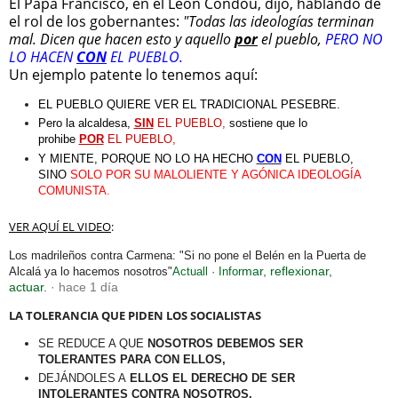
El Papa Francisco, en el León Condou, dijo, hablando de
el rol de los gobernantes:
"Todas las ideologías terminan
mal. Dicen que hacen esto y aquello
por
el pueblo,
PERO NO
LO HACEN
CON
EL PUEBLO.
Un ejemplo patente lo tenemos aquí:
EL PUEBLO QUIERE VER EL TRADICIONAL PESEBRE.
Pero la alcaldesa,
SIN
EL PUEBLO,
sostiene que lo
prohibe
POR
EL PUEBLO,
Y MIENTE, PORQUE NO LO HA HECHO
CON
EL PUEBLO,
SINO
SOLO POR SU MALOLIENTE Y AGÓNICA IDEOLOGÍA
COMUNISTA.
VER AQUÍ EL VIDEO
:
Los madrileños contra Carmena: "Si no pone el Belén en la Puerta de
mar, reflexionar,
Alcalá ya lo hacemos nosotros"
Actuall · Infor
actuar.
· hace 1 día
LA TOLERANCIA QUE PIDEN LOS SOCIALISTAS
SE REDUCE A QUE
NOSOTROS DEBEMOS SER
TOLERANTES PARA CON ELLOS,
DEJÁNDOLES A
ELLOS EL DERECHO DE SER
INTOLERANTES CONTRA NOSOTROS.