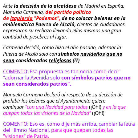
Ante
la decisión de la alcaldesa
de Madrid en España,
Manuela Carmena,
del partido político
de
izquierda
"Podemos",
de no colocar belenes en la
emblemática Puerta de Alcalá,
cientos de ciudadanos
expresaron su rechazo llevando ellos mismos una gran
cantidad de pesebres al lugar.
Carmena decidió, como hizo el año pasado, adornar la
Puerta de Alcalá solo con
símbolos
que no
navideños
sean
considerados
religiosos
(!?)
COMENTO
: Esa propuesta es tan necia como decir
"adornar la Avenida
solo
con símbolos
patrios
que no
sean
considerados
patrios
".
Manuela Carmena declaró al respecto de su decisión de
prohibir los belenes que el Ayuntamiento quiere
continuar
“con
una
Navidad
para todos
(¡Oh!)
y en la que
quepan todas las visiones de la Navidad”
(¡Oh!)
COMENTO
: Eso es, como dije más arriba, cambiar la letra
del Himno Nacional,
para que quepan todas las
"visiones" de Patria.