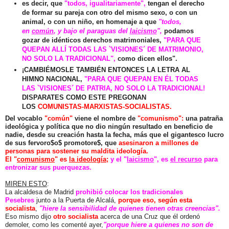
es decir, que
"todos, igualitariamente",
tengan el derecho
de formar su pareja con otro del mismo sexo, o con un
animal, o con un niño, en homenaje a que
"todos,
en
común
, y bajo el paraguas del
laicismo
",
podamos
gozar de idénticos derechos matrimoniales,
"PARA QUE
QUEPAN ALLÍ TODAS LAS `VISIONES´ DE MATRIMONIO,
NO SOLO LA TRADICIONAL",
como dicen ellos".
¡CAMBIÉMOSLE TAMBIÉN ENTONCES LA LETRA AL
HIMNO NACIONAL,
"
PARA QUE QUEPAN EN ÉL TODAS
LAS `VISIONES´ DE PATRIA, NO SOLO LA TRADICIONAL!
DISPARATES COMO ESTE PREGONAN
LOS
COMUNISTAS-MARXISTAS-SOCIALIST
AS.
Del vocablo
"común"
viene el nombre de
"comunismo":
una patraña
ideológica y política que no dio ningún resultado en beneficio de
nadie, desde su creación hasta la fecha, más que el gigantesco lucro
de sus fervoro$o$ promotore$, que
asesinaron a millones de
personas para sostener su maldita ideología.
El "
comunismo
" es
la ideología
;
y el "
laicismo
", es
el recurso
para
entronizar sus puerquezas.
MIREN ESTO
:
La alcaldesa de Madrid
prohibió colocar los tradicionales
Pesebres
junto a la Puerta de Alcalá,
porque eso, según esta
socialista
,
"hiere la sensibilidad de quienes tienen otras creencias".
Eso mismo dijo
otro socialista
acerca de una Cruz que él ordenó
demoler, como les comenté ayer,
"porque hiere a quienes no son de