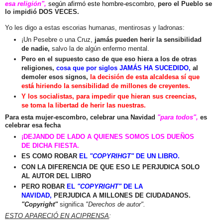
esa religión",
según afirmó este hombre-escombro,
pero el Pueblo se
lo impidió DOS VECES.
Yo les digo a estas escorias humanas, mentirosas y ladronas:
¡Un Pesebre o una Cruz,
jamás pueden herir la sensibilidad
de nadie,
salvo la de algún enfermo mental.
Pero en el supuesto caso de que eso hiera a los de otras
religiones,
cosa que por siglos JAMÁS HA SUCEDIDO,
al
demoler esos signos,
la decisión de esta alcaldesa sí que
está hiriendo la sensibilidad de millones de creyentes.
Y los socialistas, para impedir que hieran sus creencias,
se toma la libertad de herir las nuestras.
Para esta mujer-escombro, celebrar una Navidad
"para todos",
es
celebrar esa fecha
¡DEJANDO DE LADO A QUIENES SOMOS LOS DUEÑOS
DE DICHA FIESTA.
ES COMO ROBAR
EL
"COPYRIHGT"
DE UN LIBRO.
CON LA DIFERENCIA DE QUE ESO LE PERJUDICA SOLO
AL AUTOR DEL LIBRO
PERO ROBAR
EL
"COPYRIGHT"
DE LA
NAVIDAD,
PERJUDICA A MILLONES DE CIUDADANOS.
"Copyright"
significa
"Derechos de autor".
ESTO APARECIÓ EN ACIPRENSA
: