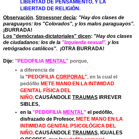
LIBERTAD DE PENSAMIENTO, Y LA
LIBERTAD DE RELIGIÓN.
Observación
.
Stroessner decía
:
"Hay dos clases de
paraguayos: los "Colorados", y los malos paraguayos".
¡BURRADA!
Los "demócratas-dictatoriales" dicen
:
"Hay dos clases
de ciudadanos: los de la
"Izquierda sexual",
y los
retrógrados católicos".
¡OTRA BURRADA!
Dije:
"PEDOFILIA
MENTAL
"
porque,
a diferencia de
la
"PEDOFILIA
CORPORAL
",
en la cual el
pedófilo
METE MANO EN LA INTIMIDAD
GENITAL FÍSICA DEL
NIÑO,
CAUSÁNDOLE
TRAUMAS
IRREVER
SIBLES,
en la
"PEDOFILIA
MENTAL
"
el pedófilo,
disfrazado de Profesor,
METE MANO EN LA
INTIMIDAD GENITAL PSICOLÓGICA DEL
NIÑO,
CAUSÁNDOLE
TRAUMAS
, IGUALES