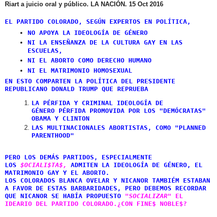
Riart a juicio oral y público. LA NACIÓN. 15 Oct 2016
EL PARTIDO COLORADO, SEGÚN EXPERTOS EN POLÍTICA,
NO APOYA LA IDEOLOGÍA DE GÉNERO
NI LA ENSEÑANZA DE LA CULTURA GAY EN LAS
ESCUELAS,
NI EL ABORTO COMO DERECHO HUMANO
NI EL MATRIMONIO HOMOSEXUAL
EN ESTO COMPARTEN LA POLÍTICA DEL PRESIDENTE
REPUBLICANO DONALD TRUMP QUE REPRUEBA
LA
PÉRFIDA Y CRIMINAL
IDEOLOGÍA DE
GÉNERO
PÉRFIDA PROMOVIDA POR LOS "DEMÓCRATAS"
OBAMA Y CLINTON
LAS MULTINACIONALES ABORTISTAS, COMO "PLANNED
PARENTHOOD"
PERO LOS DEMÁS PARTIDOS, ESPECIALMENTE
LOS
$OCIALI$TA$,
ADMITEN LA IDEOLOGÍA DE GÉNERO, EL
MATRIMONIO GAY Y EL ABORTO.
LOS COLORADOS BLANCA OVELAR Y NICANOR TAMBIÉM ESTABAN
A FAVOR DE ESTAS BARBARIDADES, PERO DEBEMOS RECORDAR
QUE NICANOR SE HABÍA PROPUESTO
"SOCIALIZAR"
EL
IDEARIO DEL PARTIDO COLORADO.¿CON FINE$ NOBLE$?