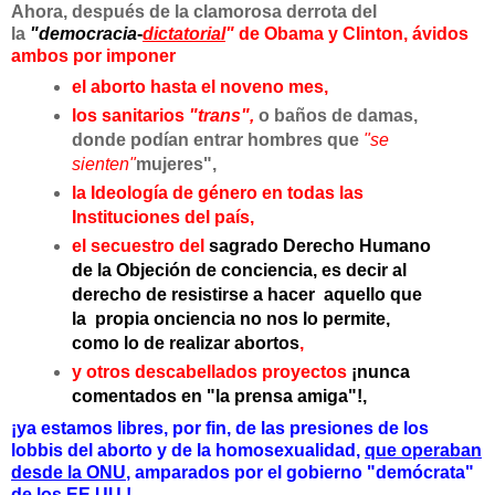
Ahora, después de la clamorosa derrota del
la
"democracia
-
dictatorial
"
de Obama y Clinton,
ávidos
ambos por imponer
el aborto hasta el noveno mes,
los
sanitarios
"trans",
o baños de damas,
donde podían entrar hombres que
"se
sienten"
mujeres",
la Ideología de género en todas las
Instituciones del país,
el secuestro del
sagrado Derecho Humano
de la Objeción de conciencia,
es decir al
derecho de resistirse a hacer aquello que
la propia onciencia no nos lo permite,
como lo de realizar abortos
,
y otros descabellados proyectos
¡nunca
comentados en "la prensa amiga"!,
¡ya estamos libres, por fin, de las presiones de los
lobbis del aborto y de la homosexualidad,
que operaban
desde la ONU
, amparados por el gobierno "demócrata"
de los EE.UU.!