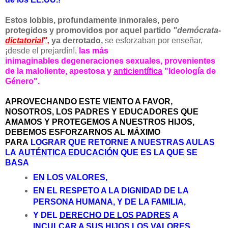
Estos lobbis,
profundamente inmorales, pero
protegidos y promovidos por aquel partido
"demócrata-
dictatorial
",
ya derrotado,
se esforzaban por
enseñar,
¡desde el prejardín!,
las más
inimaginables degeneraciones sexuales, provenientes
de la maloliente, apestosa y
anticientífica
"Ideología de
Género".
APROVECHANDO ESTE VIENTO A FAVOR,
NOSOTROS, LOS PADRES Y EDUCADORES QUE
AMAMOS Y PROTEGEMOS A NUESTROS HIJOS,
DEBEMOS ESFORZARNOS AL MÁXIMO
PARA
LOGRAR QUE RETORNE A NUESTRAS AULAS
LA
AUTÉNTICA EDUCACIÓN
QUE ES LA QUE SE
BASA
EN LOS VALORES,
EN EL RESPETO A LA DIGNIDAD DE LA
PERSONA HUMANA, Y DE LA FAMILIA,
Y DEL
DERECHO DE LOS PADRES
A
INCULCAR A SUS HIJOS LOS VALORES