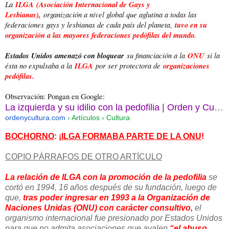
La
ILGA
(Asociación Internacional de Gays y
Lesbianas),
organización a nivel global que aglutina a todas las
federaciones gays y lesbianas de cada país del planeta,
tuvo en su
organización a las mayores federaciones pedófilas del mundo.
Estados Unidos amenazó con bloquear
su financiación a la
ONU
si la
ésta no expulsaba a la
ILGA
por ser protectora de
organizaciones
pedófilas.
Observación: Pongan en Google:
La izquierda y su idilio con la pedofilia | Orden y Cultura
ordenycultura.com
› Artículos › Cultura
BOCHORNO
: ¡
ILGA FORMABA PARTE DE LA ONU
!
COPIO PÁRRAFOS DE OTRO ARTÍCULO
La relación de ILGA con la promoción de la pedofilia
se
cortó en 1994, 16 años después de su fundación, luego de
que,
tras poder ingresar en 1993 a la Organización de
Naciones Unidas (ONU) con carácter consultivo,
el
organismo internacional fue presionado por Estados Unidos
para que no admita asociaciones que avalen
“el abuso