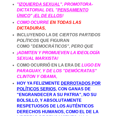
"
IZQUIERDA SEXUAL
",
PROMOTORA-
DICTATORIAL DEL
"
PENSAMIENTO
ÚNICO
" ¡
EL DE ELLOS
!
COMO OCURRE
EN TODAS LAS
DICTADURAS,
INCLUYENDO LA DE
CIERTOS PARTIDOS
POLÍTICOS
QUE FIGURAN
COMO
"DEMOCRÁTICOS", PERO QUE
¡ADMITEN Y PROMUEVEN LA IDEOLOGÍA
SEXUAL MARXISTA!
COMO OCURRIÓ EN LA ERA DE
LUGO EN
PARAGUAY, Y DE
LOS "DEMÓCRATAS"
CLINTON Y OBAMA,
HOY YA FELIZMENTE
DERROTADOS POR
POLÍTICOS SERIOS
, CON GANAS DE
"ENGRANDECER A SU PATRIA", NO SU
BOLSILLO, Y ABSOLUTAMENTE
RESPETUOSOS DE LOS AUTÉNTICOS
DERECHOS HUMANOS, COMO EL DE LA