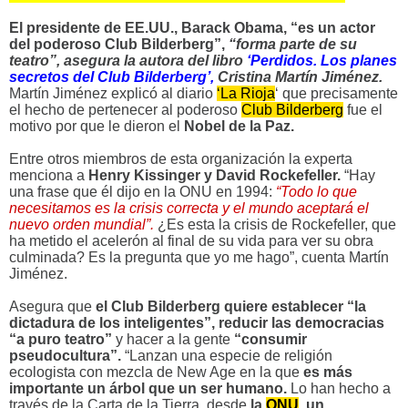
El presidente de EE.UU., Barack Obama, “es un actor
del poderoso Club Bilderberg”,
“forma parte de su
teatro”, asegura la autora del libro
‘Perdidos. Los planes
secretos del Club Bilderberg’,
Cristina Martín Jiménez.
Martín Jiménez explicó al diario
‘La Rioja
‘ que precisamente
el hecho de pertenecer al poderoso
Club Bilderberg
fue el
motivo por que le dieron el
Nobel de la Paz.
Entre otros miembros de esta organización la experta
menciona a
Henry Kissinger y David Rockefeller.
“Hay
una frase que él dijo en la ONU en 1994:
“Todo lo que
necesitamos es la crisis correcta y el mundo aceptará el
nuevo orden mundial”.
¿Es esta la crisis de Rockefeller, que
ha metido el acelerón al final de su vida para ver su obra
culminada? Es la pregunta que yo me hago”, cuenta Martín
Jiménez.
Asegura que
el Club Bilderberg quiere establecer “la
dictadura de los inteligentes”, reducir las democracias
“a puro teatro”
y hacer a la gente
“consumir
pseudocultura”.
“Lanzan una especie de religión
ecologista con mezcla de New Age en la que
es más
importante un árbol que un ser humano.
Lo han hecho a
través de la Carta de la Tierra, desde
la
ONU
, un