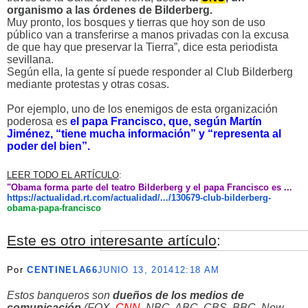
organismo a las órdenes de Bilderberg.
Muy pronto, los bosques y tierras que hoy son de uso
público van a transferirse a manos privadas con la excusa
de que hay que preservar la Tierra”, dice esta periodista
sevillana.
Según ella, la gente sí puede responder al Club Bilderberg
mediante protestas y otras cosas.
Por ejemplo, uno de los enemigos de esta organización
poderosa es
el papa Francisco, que, según Martín
Jiménez, “tiene mucha información” y “representa al
poder del bien”.
LEER TODO EL ARTÍCULO
:
"Obama forma parte del teatro Bilderberg y el papa Francisco es ...
https://actualidad.rt.com/actu
alidad/.../130679-club-bilderb
erg-
obama
-papa-francisco
Este es otro interesante artículo
:
Por
CENTINELA66
JUNIO 13, 2014
12:18 AM
Estos banqueros son
dueños de los medios de
comunicación
(FOX,
CNN,
NBC, ABC, CBS, BBC, New