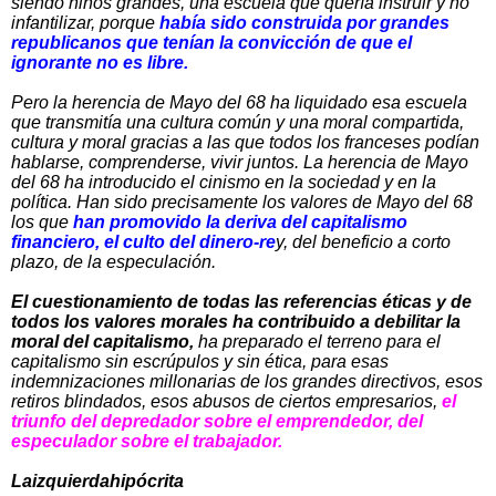
siendo niños grandes, una escuela que quería instruir y no
infantilizar, porque
había sido construida por grandes
republicanos que tenían la convicción de que el
ignorante no es libre.
Pero la herencia de Mayo del 68 ha liquidado esa escuela
que transmitía una cultura común y una moral compartida,
cultura y moral gracias a las que todos los franceses podían
hablarse, comprenderse, vivir juntos. La herencia de Mayo
del 68 ha introducido el cinismo en la sociedad y en la
política. Han sido precisamente los valores de Mayo del 68
los que
han promovido la deriva del capitalismo
financiero, el culto del dinero-re
y, del beneficio a corto
plazo, de la especulación.
El cuestionamiento de todas las referencias éticas y de
todos los valores morales ha contribuido a debilitar la
moral del capitalismo,
ha preparado el terreno para el
capitalismo sin escrúpulos y sin ética, para esas
indemnizaciones millonarias de los grandes directivos, esos
retiros blindados, esos abusos de ciertos empresarios,
el
triunfo del depredador sobre el emprendedor, del
especulador sobre el trabajador.
Laizquierdahipócrita