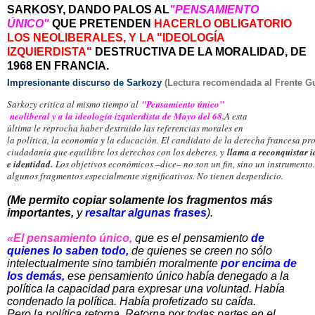
SARKOSY, DANDO PALOS AL
"PENSAMIENTO
ÚNICO"
QUE PRETENDEN
HACERLO OBLIGATORIO
LOS NEOLIBERALES, Y LA "IDEOLOGÍA
IZQUIERDISTA"
DESTRUCTIVA DE LA MORALIDAD, DE
1968 EN FRANCIA.
Impresionante discurso de Sarkozy
(Lectura recomendada al Frente G
Sarkozy critica al mismo tiempo al
"Pensamiento único”
neoliberal y a la ideología izquierdista de Mayo del 68.
A esta
última le reprocha haber destruido las referencias morales en
la política, la economía y la educación. El candidato de la derecha francesa p
ciudadanía que equilibre los derechos con los deberes, y
llama a reconquistar 
e identidad.
Los objetivos económicos –dice– no son un fin, sino un instrument
algunos fragmentos especialmente significativos. No tienen desperdicio.
(Me permito copiar solamente los fragmentos más
importantes,
y
resaltar algunas frases
).
«El pensamiento único,
que es el pensamiento
de
quienes lo saben todo,
de quienes se creen no sólo
intelectualmente sino también moralmente
por encima de
los demás,
ese pensamiento único había denegado a la
política la capacidad para expresar una voluntad. Había
condenado la política. Había profetizado su caída.
Pero la política retorna. Retorna por todas partes en el