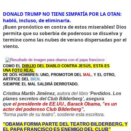
DONALD TRUMP NO TIENE SIMPATÍA POR LA OTAN:
habló, incluso, de eliminarla.
¡Buen pronóstico en contra de estos miserables! Dios
permita que su soberbia de poderosos se disuelva y
termine como las nubes de verano dispersadas por el
viento.
COMO EL
DIBUJO
DEL DIABLO CONTRA JESÚS, ESTA ES
UNA
FOTO REAL
DE DOS HOMBRES: UNO, PROMOTOR DEL
MAL,
Y EL OTRO,
ARTÍFICE DEL
BIEN.
SIEMPRE EL MAL SALDRÁ DERROTADO.
Cristina Martín Jiménez,
autora del libro
‘Perdidos. Los
planes secretos del Club Bilderberg’, asegura
que
el
presidente de EE.UU.,
Barack Obama, “es un
actor del poderoso Club Bilderberg”,
“forma parte de su teatro”, sostiene esta escritora.
“OBAMA FORMA PARTE DEL TEATRO BILDERBERG, Y
EL PAPA FRANCISCO ES ENEMIGO DEL CLUB”