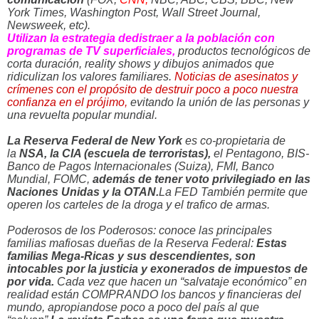
York Times, Washington Post, Wall Street Journal,
Newsweek, etc).
U
tilizan la estrategia dedistraer a la población con
programas de TV superficiales,
productos tecnológicos de
corta duración, reality shows y dibujos animados que
ridiculizan los valores familiares.
Noticias de asesinatos y
crímenes con el propósito de destruir poco a poco nuestra
confianza en el prójimo,
evitando la unión de las personas y
una revuelta popular mundial.
La Reserva Federal de New York
es co-propietaria de
la
NSA,
la CIA (escuela de terroristas),
el Pentagono, BIS-
Banco de Pagos Internacionales (Suiza), FMI, Banco
Mundial, FOMC,
además de tener voto privilegiado en las
Naciones Unidas y la OTAN.
La FED También permite que
operen los carteles de la droga y el trafico de armas.
Poderosos de los Poderosos: conoce las principales
familias mafiosas dueñas de la Reserva Federal:
Estas
familias Mega-Ricas y sus descendientes, son
intocables por la justicia y exonerados de impuestos de
por vida.
Cada vez que hacen un “salvataje económico” en
realidad están COMPRANDO los bancos y financieras del
mundo, apropiandose poco a poco del país al que