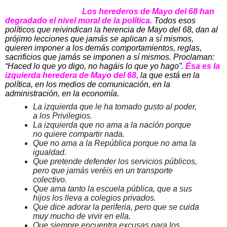
Los herederos de Mayo del 68 han
degradado el nivel moral de la política.
Todos esos
políticos que reivindican la herencia de Mayo del 68, dan al
prójimo lecciones que jamás se aplican a sí mismos,
quieren imponer a los demás comportamientos, reglas,
sacrificios que jamás se imponen a sí mismos. Proclaman:
“Haced lo que yo digo, no hagáis lo que yo hago”.
Ésa es la
izquierda heredera de Mayo del 68,
la que está en la
política, en los medios de comunicación, en la
administración, en la economía.
La izquierda que le ha tomado gusto al poder,
a los Privilegios.
La izquierda que no ama a la nación porque
no quiere compartir nada.
Que no ama a la República porque no ama la
igualdad.
Que pretende defender los servicios públicos,
pero que jamás veréis en un transporte
colectivo.
Que ama tanto la escuela pública, que a sus
hijos los lleva a colegios privados.
Que dice adorar la periferia, pero que se cuida
muy mucho de vivir en ella.
Que siempre encuentra excusas para los