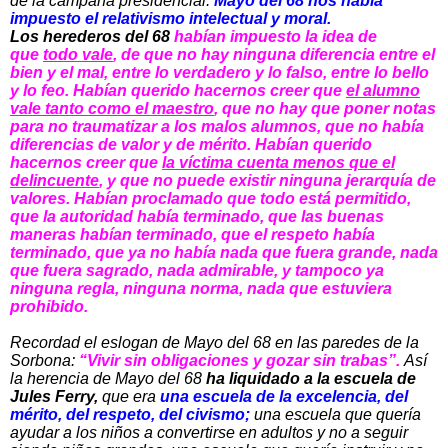
de la campaña presidencial.
Mayo del 68 nos había
impuesto el relativismo intelectual y moral.
Los herederos del 68
habían impuesto la idea de
que
todo vale
, de que no hay ninguna diferencia entre el
bien y el mal, entre lo verdadero y lo falso, entre lo bello
y lo feo. Habían querido hacernos creer que
el alumno
vale tanto como el maestro
, que no hay que poner notas
para no traumatizar a los malos alumnos, que no había
diferencias de valor y de mérito. Habían querido
hacernos creer que
la víctima cuenta menos que el
delincuente
, y que no puede existir ninguna jerarquía de
valores. Habían proclamado que todo está permitido,
que la autoridad había terminado, que las buenas
maneras habían terminado, que el respeto había
terminado, que ya no había nada que fuera grande, nada
que fuera sagrado, nada admirable, y tampoco ya
ninguna regla, ninguna norma, nada que estuviera
prohibido.
Recordad el eslogan de Mayo del 68 en las paredes de la
Sorbona:
“Vivir sin obligaciones y gozar sin trabas”.
Así
la herencia de Mayo del 68
ha liquidado a la escuela de
Jules Ferry,
que era
una escuela de la excelencia, del
mérito, del respeto, del civismo;
una escuela que quería
ayudar a los niños a convertirse en adultos y no a seguir