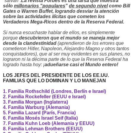
“salvan”.
La revista Forbes es una farsa que muestra
sólo
millonarios "populares
"
de segundo nivel
como Bill
Gates o Warren Buffet, logrando desviar la atención
sobre las actividades ilícitas que cometen los
Verdaderos Mega-Ricos dentro de la Reserva Federal.
Si nunca escuchaste hablar de ellos, es simplemente
porque
descubrieron que el mundo se maneja mejor
desde la clandestinidad
(aprendieron de los errores que
cometieron Hitler, Napoleon, Alejandro Magno y otros tantos
conquistadores), que al ser muy evidentes en sus planes, no
lograron ni la décima parte de lo que la Reserva Federal ha
logrado hasta hoy: ¡
adueñarse casi el Mundo entero!
LOS JEFES DEL PRESIDENTE DE LOS EE.UU.
FAMILIAS QUE LO DOMINAN Y LO MANEJAN
1. Familia Rothschild (Londres, Berlín e Israel)
2. Familia Rockefeller (EEUU e Israel)
3. Familia Morgan (Inglaterra)
4. Familia Warburg (Alemania)
5. Familia Lazard (París, Francia)
6. Familia Mosés Israel Seif (Italia)
7. Familia Kuhn Loeb (Alemania y EEUU)
8. Familia Lehman Brothers (EEUU)