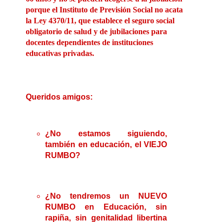
¿No estamos siguiendo,
también en educación, el VIEJO
RUMBO?
¿No tendremos un NUEVO
RUMBO en Educación, sin
rapiña, sin genitalidad libertina
en los programas desde la
escuela primaria hasta salir del
Colegio?
¿Le permitiremos a escombros
como Vernor Muñoz, juntito a
Olga Lafuente, venir a darnos