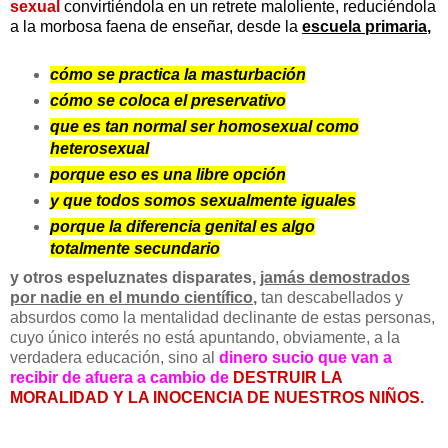
sexual
convirtiéndola en un retrete maloliente, reduciéndola
a la morbosa faena de enseñar, desde la
escuela primaria
,
cómo se practica la masturbación
cómo se coloca el preservativo
que es tan normal ser homosexual como
heterosexual
porque eso es una libre opción
y que todos somos sexualmente iguales
porque la diferencia genital es algo
totalmente secundario
y otros espeluznates disparates,
jamás demostrados
por nadie en el mundo científico
,
tan descabellados y
absurdos como la mentalidad declinante de estas personas,
cuyo único interés no está apuntando, obviamente, a la
verdadera educación, sino al
dinero sucio que van a
recibir de afuera a cambio de
DESTRUIR LA
MORALIDAD Y LA INOCENCIA DE NUESTROS NIÑOS.