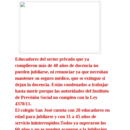
Educadores del sector privado que ya
cumplieron más de 40 años de docencia no
pueden jubilarse, ni renunciar ya que necesitan
mantener su seguro médico, que se extingue si
dejan la docencia. Están condenados a trabajar
hasta morir porque las autoridades del Instituto
de Previsión Social no cumplen con la Ley
4370/11.
El colegio San José cuenta con 20 educadores en
edad para jubilarse y con 31 a 45 años de
servicio ininterrupidos.Todos ya superaron los
60 años y no se pueden acogerse a la jubilación
porque el Instituto de Previsión Social no acata
la Ley 4370/11, que establece el seguro social
obligatorio de salud y de jubilaciones para
docentes dependientes de instituciones
educativas privadas.
Queridos amigos: