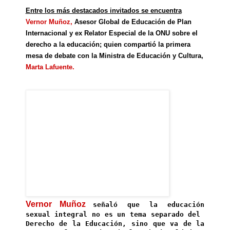
Entre los más destacados invitados se encuentra
Vernor Muñoz,
Asesor Global de Educación de Plan
Internacional y ex Relator Especial de la ONU sobre el
derecho a la educación; quien compartió la primera
mesa de debate con la Ministra de Educación y Cultura,
Marta Lafuente.
Vernor Muñoz
señaló que la educación
sexual integral no es un tema separado del
Derecho de la Educación, sino que va de la
mano con la atención de las desigualdades,
de la construcción de las condiciones para
la justicia y la democracia.
¡Todo un palabrerío insulso para ocultar lo
que se pretende conseguir:
promocionar la destrucción de la
familia