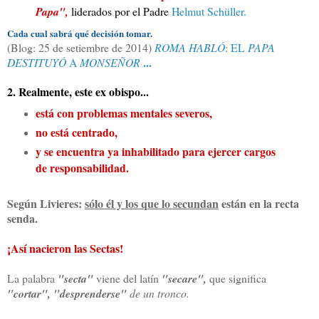
Papa",
liderados por el
Padre
Helmut Schüller.
Cada cual sabrá qué decisión tomar.
(Blog: 25 de setiembre de 2014)
ROMA HABLÓ
: EL
PAPA
...
DESTITUYÓ
A
MONSEÑOR
2.
Realmente, este ex obispo...
está con problemas mentales severos,
no está centrado,
y se encuentra ya inhabilitado para ejercer cargos
de responsabilidad.
Según Livieres:
sólo él y los que lo secundan
están en la recta
senda.
¡Así nacieron las Sectas!
La palabra
"secta"
viene del latín
"secare",
que significa
"cortar", "desprenderse"
de un tronco.