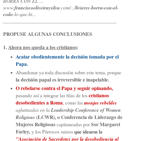
BORRA CON EL
...
www.
franciscooliveiraysilva
.
com/.../
livieres
-
borra-con-el-
codo
-lo-que.ht...
______________________________
_______________
PROPUSE ALGUNAS CONCLUSIONES
1.
Ahora nos queda a los cristianos
:
Acatar obedientemente la decisión tomada por el
Papa.
Abandonar ya toda discusión sobre este tema, porque
la decisión papal es irreversible e inapelable.
O rebelarse contra el Papa y seguir opinando,
cristianos
pasando así a integrar las filas de los
desobedientes a Roma
,
como las
monjas rebeldes
aglutinadas en la
Leadership Conference of Women
(LCWR), o
Conferencia de Liderazgo de
Religious
Mujeres Religiosas
Sor Margaret
capitaneadas por
Farley,
y los Párrocos suizos
que idearon la
"Asociación de
Sacerdotes por la desobediencia al