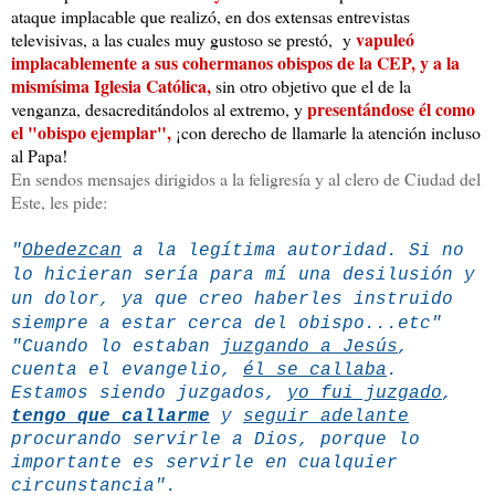
ataque implacable que realizó, en dos extensas entrevistas
vapuleó
televisivas, a las cuales muy gustoso se prestó, y
implacablemente a sus cohermanos obispos de la CEP, y a la
mismísima Iglesia Católica,
sin otro objetivo que el de la
presentándose él como
venganza, desacreditándolos al extremo, y
el "obispo ejemplar",
¡con derecho de llamarle la atención incluso
al Papa!
En sendos mensajes dirigidos a la feligresía y al clero de Ciudad del
Este, les pide:
"
Obedezcan
a la legítima autoridad. Si no
lo hicieran sería para mí una desilusión y
un dolor, ya que creo haberles instruido
siempre a estar cerca del obispo...etc"
"Cuando lo estaban
juzgando a Jesús
,
cuenta el evangelio,
él se callaba
.
Estamos siendo juzgados,
yo fui juzgado
,
tengo que callarme
y
seguir adelante
procurando servirle a Dios, porque lo
importante es servirle en cualquier
circunstancia".