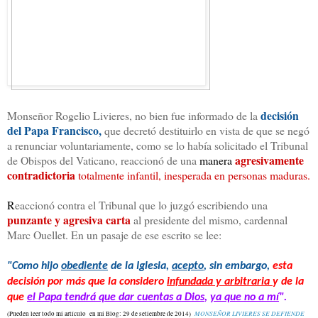
decisión
Monseñor Rogelio Livieres, no bien fue informado de la
del Papa Francisco,
que decretó destituirlo en vista de que se negó
a renunciar voluntariamente, como se lo había solicitado el Tribunal
agresivamente
de Obispos del Vaticano, reaccionó de una
manera
contradictoria
totalmente infantil, inesperada en personas maduras.
R
eaccionó contra el Tribunal que lo juzgó escribiendo una
punzante y agresiva carta
al presidente del mismo, cardennal
Marc Ouellet. En un pasaje de ese escrito se lee:
"Como hijo
obediente
de la Iglesia,
acepto
, sin embargo,
esta
decisión por más que la considero
infundada y arbitraria
y de la
que
el Papa tendrá que dar cuentas a Dios
,
ya que no a mí
".
MONSEÑOR LIVIERES SE DEFIENDE
(Pueden leer todo mi artículo en mi Blog: 29 de setiembre de 2014)