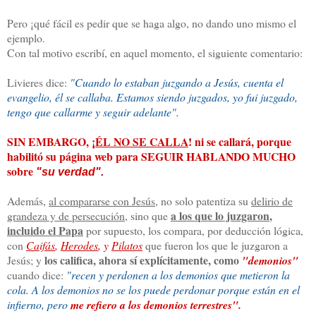
Pero ¡qué fácil es pedir que se haga algo, no dando uno mismo el
ejemplo.
Con tal motivo escribí, en aquel momento, el siguiente comentario:
Livieres dice:
"Cuando lo estaban juzgando a Jesús, cuenta el
evangelio, él se callaba. Estamos siendo juzgados, yo fui juzgado,
tengo que callarme y seguir adelante".
SIN EMBARGO, ¡
ÉL NO SE CALLA
! ni se callará, porque
habilitó su página web para SEGUIR HABLANDO MUCHO
sobre
"su verdad".
Además,
al compararse con Jesús
, no solo patentiza su
delirio de
a los que lo juzgaron
,
grandeza y de persecución
, sino que
incluido el Papa
por supuesto, los compara, por deducción lógica,
con
Caifás
,
Herodes
, y
Pilatos
que fueron los que le juzgaron a
los califica, ahora sí explícitamente, como
Jesús; y
"demonios"
cuando dice:
"recen y perdonen a los demonios que metieron la
cola. A los demonios no se los puede perdonar porque están en el
infierno, pero
me refiero a los demonios terrestres".