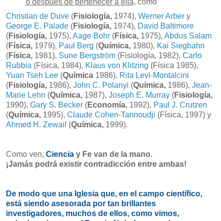
o después de pertenecer a ella
, como
Christian de Duve
(
Fisiología,
1974),
Werner Arber
y
George E. Palade
(
Fisiología,
1974),
David Baltimore
(
Fisiología,
1975),
Aage Bohr
(
Física,
1975),
Abdus Salam
(
Física,
1979),
Paul Berg
(
Química,
1980),
Kai Siegbahn
(
Física,
1981),
Sune Bergström
(Fisiología, 1982),
Carlo
Rubbia
(Física, 1984),
Klaus von Klitzing
(Física 1985),
Yuan Tseh Lee
(
Química
1986),
Rita Levi-Montalcini
(
Fisiología,
1986),
John C. Polanyi
(
Química,
1986),
Jean-
Marie Lehn
(
Química,
1987),
Joseph E. Murray
(
Fisiología,
1990),
Gary S. Becker
(
Economía,
1992),
Paul J. Crutzen
(
Química,
1995),
Claude Cohen-Tannoudji
(Física, 1997) y
Ahmed H. Zewail
(
Química,
1999).
Como ven,
Ciencia
y Fe van de la mano.
¡Jamás podrá existir contradicción entre ambas!
De modo que una Iglesia que, en el campo científico,
está siendo asesorada por tan brillantes
investigadores, muchos de ellos, como vimos,