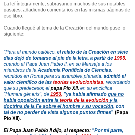
La leí íntegramente, subrayando muchos de sus notables
pasajes, añadiendo comentarios en las mismas páginas de
ese libro.
Cuando llegué al tema de la Creación del mundo puse lo
siguiente:
"Para el mundo católico,
el relato de la Creación en siete
días dejó de tomarse al pie de la letra, a partir de
1996
,
cuando el Papa Juan Pa
blo II, en su Mensaje a los
miembros de la
Academia Pontificia de Ciencias,
reunidos en Roma para su asamblea plenaria,
admitió el
valor científico de las
teorías evolucionistas,
recordando
que su predecesor, el
papa Pío XII,
en su encíclica
"Humani géneris", de
1950
,
"ya había afirmado
que no
había oposición entre la
teoría de la evolución
y la
doctrina de la Fe sobre el hombre y su vocación
,
con
tal de no perder de vista algunos puntos firmes
"
(Papa
Pío XII).
El Papa Juan Pablo II dijo, al respecto:
"P
or mi parte,