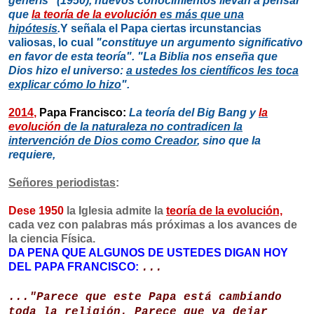
géneris" (1950)
, nuevos conocimientos llevan a pensar
que
la teoría de la evolución
es más que una
hipótesis
.
Y señala el Papa ciertas ircunstancias
valiosas, lo cual
"constituye un argumento significativo
en favor de esta teoría".
"La Biblia nos enseña que
Dios hizo el universo:
a ustedes los científicos les toca
explicar cómo lo hizo
".
2014
,
Papa Francisco:
La teoría del Big Bang y
la
evolución
de la naturaleza no contradicen la
intervención de Dios como Creador
, sino que la
requiere,
Señores periodistas
:
Dese 1950
la Iglesia admite la
teoría de la evolución,
cada vez con palabras más próximas a los avances de
la ciencia Física.
DA PENA QUE ALGUNOS DE USTEDES DIGAN HOY
DEL PAPA FRANCISCO:
...
..."Parece que este Papa está cambiando
toda la religión. Parece que va dejar