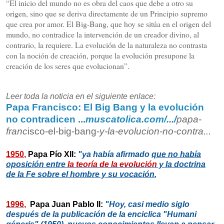
“El inicio del mundo no es obra del caos que debe a otro su
origen, sino que se deriva directamente de un Principio supremo
que crea por amor. El Big-Bang, que hoy se sitúa en el origen del
mundo, no contradice la intervención de un creador divino, al
contrario, la requiere. La evolución de la naturaleza no contrasta
con la noción de creación, porque la evolución presupone la
creación de los seres que evolucionan”.
Leer toda la noticia en el siguiente enlace:
Papa Francisco: El Big Bang y la evolución
no contradicen ...
muscatolica.com/.../
papa-
franc
isco-el-big-bang-
y-la-
evo
lucion-no-contra...
1950
,
Papa Pío XII:
"ya había afirmado
que no había
oposición
entre
la
teoría de la evolución
y la doctrina
de la Fe sobre el hombre y su vocación
,
1996
,
Papa Juan Pablo II:
"Hoy, casi medio siglo
después de la publicación de la enciclica "
Humani