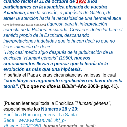
cuando recibí el 31 de octubre de
1992
a los
participantes en la asamblea plenaria de vuestra
Academia,
tuve la ocasión, a propósito de Galileo, de
atraer la atención hacia la necesidad de una hermenéutica
rigurosa para la interpretación
(arte de interpretar textos sagrados)
correcta de la Palabra inspirada. Conviene delimitar bien el
sentido propio de la Escritura, descartando
interpretaciones indebidas que le hacen decir lo que no
tiene intención de decir
".
"Hoy, casi medio siglo después de la publicación de la
enciclica "
Humani géneris" (1950)
,
nuevos
conocimientos llevan a pensar que la teoría de la
evolución es más que una hipótesis.
Y señala el Papa ciertas circunstancias valiosas, lo cual
"constituye un argumento significativo en favor de esta
teoría".
(
"Lo que no dice la Biblia"
-Año 2008- pág. 41).
(Pueden leer aquí toda la Encíclica
"Humani géneris",
especialmente los
Números 28 y 29:
Encíclica Humani generis - La Santa
Sede
www.vatican.va/.../hf_p-
xii_enc_12081950_
humani
-
generi
s
_sp.html)