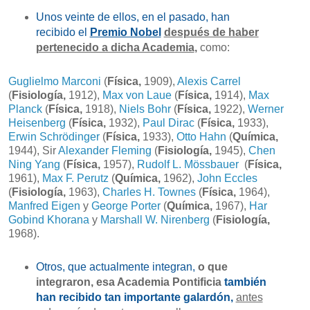
Unos veinte de ellos, en el pasado, han
recibido el
Premio Nobel
después de haber
pertenecido a dicha Academia
,
como:
Guglielmo Marconi
(
Física,
1909),
Alexis Carrel
(
Fisiología,
1912),
Max von Laue
(
Física,
1914),
Max
Planck
(
Física,
1918),
Niels Bohr
(
Física,
1922),
Werner
Heisenberg
(
Física,
1932),
Paul Dirac
(
Física,
1933),
Erwin Schrödinger
(
Física,
1933),
Otto Hahn
(
Química,
1944), Sir
Alexander Fleming
(
Fisiología,
1945),
Chen
Ning Yang
(
Física,
1957),
Rudolf L. Mössbauer
(
Física,
1961),
Max F. Perutz
(
Química,
1962),
John Eccles
(
Fisiología,
1963),
Charles H. Townes
(
Física,
1964),
Manfred Eigen
y
George Porter
(
Química,
1967),
Har
Gobind Khorana
y
Marshall W. Nirenberg
(
Fisiología,
1968).
Otros, que actualmente integran,
o que
integraron, esa Academia Pontificia
también
han recibido tan importante galardón,
antes