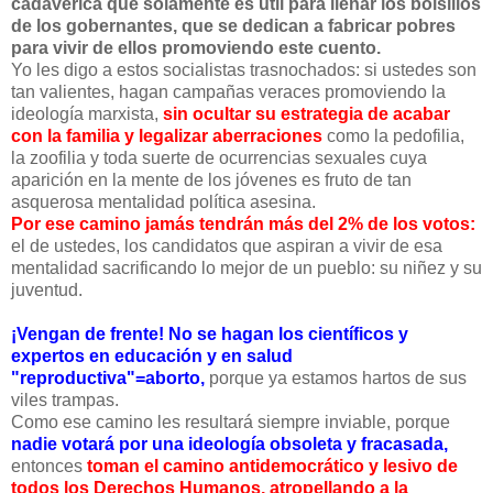
cadavérica que solamente es útil para llenar los bolsillos
de los gobernantes, que se dedican a fabricar pobres
para vivir de ellos promoviendo este cuento.
Yo les digo a estos socialistas trasnochados: si ustedes son
tan valientes, hagan campañas veraces promoviendo la
ideología marxista,
sin ocultar su estrategia de acabar
con la familia y legalizar aberraciones
como la pedofilia,
la zoofilia y toda suerte de ocurrencias sexuales cuya
aparición en la mente de los jóvenes es fruto de tan
asquerosa mentalidad política asesina.
Por ese camino jamás tendrán más del 2% de los votos:
el de ustedes, los candidatos que aspiran a vivir de esa
mentalidad sacrificando lo mejor de un pueblo: su niñez y su
juventud.
¡Vengan de frente! No se hagan los científicos y
expertos en educación y en salud
"reproductiva"=aborto,
porque ya estamos hartos de sus
viles trampas.
Como ese camino les resultará siempre inviable, porque
nadie votará por una ideología obsoleta y fracasada,
entonces
toman el camino antidemocrático y lesivo de
todos los Derechos Humanos, atropellando a la