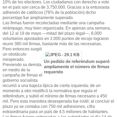
10% de los electores. Los ciudadanos con derecho a voto
en el país son cerca de 3.750.000. Gracias a la entusiasta
adhesión de católicos (76% de la población) dicho
porcentaje fue ampliamente superado.
Las firmas fueron recolectadas mediante una campaña-
relámpago, muy bien organizada. En apenas una semana,
del 12 al 19 de mayo —mitad del plazo legal—, 6.000
voluntarios apostados en 2.000 puntos de recojo lograron
reunir 380 mil firmas, bastante más de las necesarias.
Pero entonces surgió
un obstáculo
inesperado.
Un pedido de referéndum superó
Previendo su derrota,
ampliamente el número de firmas
en medio de la
requerido
campaña de firmas el
gobierno socialista
recurrió a una bajeza típica de cierta izquierda: de un
momento a otro modificó la normativa que regula el
referéndum, y subió el mínimo de firmas necesario a 450
mil. Pero esta maniobra desesperada fue inútil: al concluir el
plazo ya se contaba con 750 mil adhesiones, cifra
extraordinaria para un país de 4,5 millones de habitantes.
Las firmas fueron entregadas a las autoridades el día 14 de