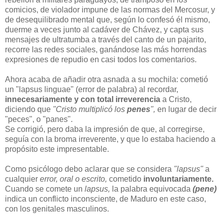
comicios, de violador impune de las normas del Mercosur, y
de desequilibrado mental que, según lo confesó él mismo,
duerme a veces junto al cadáver de Chávez, y capta sus
mensajes de ultratumba a través del canto de un pajarito,
recorre las redes sociales, ganándose las más horrendas
expresiones de repudio en casi todos los comentarios.
Ahora acaba de añadir otra asnada a su mochila: cometió
un "lapsus linguae" (error de palabra) al recordar,
innecesariamente
y con total irreverencia
a Cristo,
diciendo que
"Cristo multiplicó los
penes
",
en lugar de decir
"peces", o "panes".
Se corrigió, pero daba la impresión de que, al corregirse,
seguía con la broma irreverente, y que lo estaba haciendo a
propósito este impresentable.
Como psicólogo debo aclarar que se considera
"lapsus"
a
cualquier
error, oral o escrito,
cometido
involuntariamente.
Cuando se comete un
lapsus,
la palabra equivocada
(pene)
indica un conflicto inconsciente, de Maduro en este caso,
con los genitales masculinos.