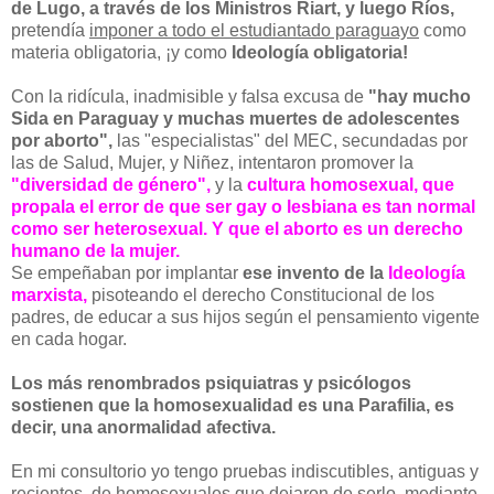
de Lugo, a través de los Ministros Riart, y luego Ríos,
pretendía
imponer a todo el estudiantado paraguayo
como
materia obligatoria,
¡y
como
Ideología obligatoria!
Con la ridícula, inadmisible y falsa excusa de
"hay mucho
Sida en Paraguay y muchas muertes de adolescentes
por aborto",
las "especialistas" del MEC, secundadas por
las de Salud, Mujer, y Niñez, intentaron promover la
"diversidad de género",
y la
cultura homosexual, que
propala el error de que ser gay o lesbiana es tan normal
como ser heterosexual. Y que el aborto es un derecho
humano de la mujer.
Se empeñaban por implantar
ese invento de la
Ideología
marxista,
pisoteando el derecho Constitucional de los
padres, de educar a sus hijos según el pensamiento vigente
en cada hogar.
Los más renombrados psiquiatras y psicólogos
sostienen que la homosexualidad es una Parafilia, es
decir, una anormalidad afectiva.
En mi consultorio yo tengo pruebas indiscutibles, antiguas y
recientes, de homosexuales que dejaron de serlo, mediante