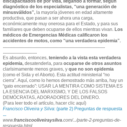
discapacitados de por vida, llegando a formar, según
diagnóstico de los especialistas, “una generación de
minusválidos”,
la mayoría jóvenes en edad altamente
productiva, que pasan a ser ahora una carga,
económicamente muy onerosa para el Estado, y para sus
familiares que deben ocuparse de ellos mientras vivan.
Los
médicos de Emergencias Médicas calificaron los
accidentes de motos, como “una verdadera epidemia”.
..............................
..............................
..............................
..............................
Es absurdo, entonces,
teniendo a la vista esta verdadera
epidemia,
desatenderla, para
ocuparse de otros asuntos
clarísimamente menos graves, y
que no son epidemia
(como el Sida y el Aborto). Esta actitud ministerial “no
cierra”. Aquí, como lo hemos demostrado más arriba, hay un
“gato encerrado”: USAR LA MENTIRA COMO SISTEMA ES
LA ESENCIA DEL MARXISMO, Y DE LOS FALSOS
DEMÓCRATAS, ADORADORES DEL DINERO.
(Para leer todo el artículo, hacer clic aquí)
Francisco Oliveira y Silva
: (parte 2) Preguntas de respuesta
...
www.
franciscooliveiraysilva
.
com/.../parte-2-preguntas-de-
respuesta.html