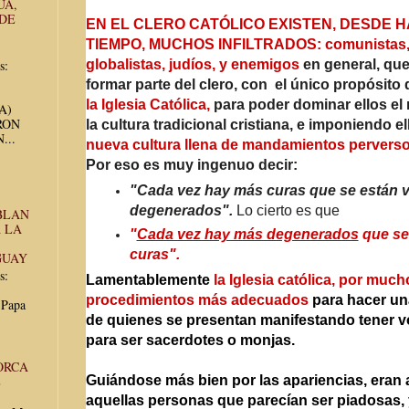
UA,
 DE
EN EL CLERO CATÓLICO EXISTEN, DESDE 
TIEMPO,
MUCHOS INFILTRADOS: comunistas,
s:
globalistas, judíos, y enemigos
en general, que
formar parte del clero, con el único propósito
la Iglesia Católica,
para poder dominar ellos e
UA)
RON
la cultura tradicional cristiana, e imponiendo el
...
nueva cultura llena de mandamientos perverso
Por eso es muy ingenuo decir:
"Cada vez hay más curas que se están 
degenerados".
Lo cierto es que
BLAN
 LA
"
Cada vez hay más degenerados
que se
curas".
GUAY
s:
Lamentablemente
la Iglesia católica, por much
procedimientos más adecuados
para hacer un
 Papa
de quienes se presentan manifestando tener vo
para ser sacerdotes o monjas.
ORCA
E
Guiándose más bien por las apariencias, eran 
aquellas personas que parecían ser piadosas, y