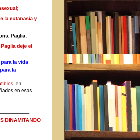
osexual;
e la eutanasia y
ons. Paglia:
aglia deje el
a
para la vida
para la
tibles,
en
eñados en esas
___________
JAS DINAMITANDO