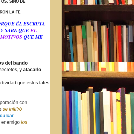
TOS,
SINO DE
ERON LA FE
PORQUE ÉL ESCRUTA
 Y SABE QUE
EL
MOTIVOS
QUE ME
os del bando
secretos, y
atacarlo
actividad que estos tales
poración
con
e
se
infiltró
nculcar
enemigo
los