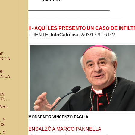
______________________________
______________________________
_____
II - AQUÍ LES PRESENTO UN CASO DE INFIL
FUENTE:
InfoCatólica,
2/03/17 9:16 PM
DE
EN LA
DE
EN LA
ÓN
, ...
ANAL
MONSEÑOR VINCENZO PAGLIA
, Y
OS
ENSALZÓ A MARCO PANNELLA
, Y