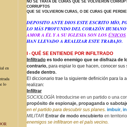
NO SE TRATA DE CURAS QUE SE VOLVIERON CORRUP
CORRUPTOS
QUE SE VOLVIERON CURAS, O DE CURAS QUE PERDI
DEPOSITO ANTE DIOS ESTE ESCRITO MÍO, 
LO MÁS PROFUNDO DEL CORAZÓN HUMANO
AMOR A ÉL Y A SU IGLESIA SON LOS
ÚNICOS
HAN LLEVADO A REALIZAR ESTE TRABAJO.
I - QUÉ SE ENTIENDE POR INFILTRADO
Infiltrado
es todo enemigo que se disfraza de l
contrario,
para espiar lo que hacen, conocer sus 
ial en
desde dentro.
El diccionario trae la siguiente definición para la 
ntrada
e lo
realizan:
Infiltrar
SOCIOLOGÍA
Introducirse
en un
partido
o
una
cor
propósito
de
espionaje,
propag
anda
o
sabotaj
en el
partido
para
descubrir
s
us
planes.
imbuir
,
i
MILITAR
Entrar
de
modo
encubie
rto
en
territorio
enemigos
se
infiltraron
en el
país
vecino.
DOR