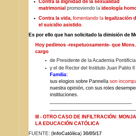
Contra la dignidad de la sexualidad
matrimonial
promoviendo la
ideología hom
Contra la vida,
fomentando la
legalización d
el suicidio asistido
.
Es por ello que han solicitado la dimisión de M
Hoy pedimos -respetuosamente- que Mons. P
cargo
de Presidente de la Academia Pontifici
y el de Rector del Instituto Juan Pablo II
Familia:
sus elogios sobre Pannella
son incompa
nuestra opinión, con sus roles desemp
instituciones.
______________________________
______________________________
_
III - OTRO CASO DE INFILTRACIÓN: MON
LA EDUCACIÓN CATÓLICA
FUENTE:
(
InfoCatólica
)
30/05/
17