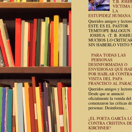
T.B. JOSH
VÍCTIMA
LA
ESTUPIDEZ HUMANA
Queridos amigos y lectore
ESTE ES EL PASTOR
TEMITOPE BALOGUN
JOSHUA (T. B. JOSH
MUCHOS LO CRITICA
SIN HABERLO VISTO N
PARA TODAS LAS
PERSONAS
DESINFORMADAS O
ENVIDIOSAS QUE HA
POR HABLAR CONTRA
VISITA DEL PAPA
FRANCISCO AL PARA
Queridos amigos y lectore
Desde que se anunció
oficialmente la venida del
comenzaron las críticas de
personas: Desinforma...
¿EL POETA GARCÍA L
CONTRA CRISTINA D
KIRCHNER?