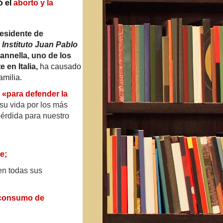
 el
aborto y la
esidente de
Instituto Juan Pablo
annella, uno de los
 en Italia,
ha causado
amilia.
ó
«para defender la
su vida por los más
érdida para nuestro
e;
n todas sus
consumo de