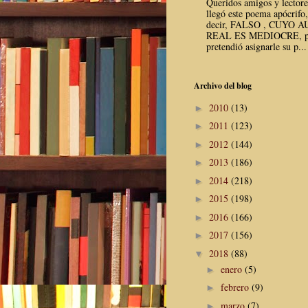
Queridos amigos y lector
llegó este poema apócrifo,
decir, FALSO , CUYO 
REAL ES MEDIOCRE, p
pretendió asignarle su p...
Archivo del blog
2010
(13)
►
2011
(123)
►
2012
(144)
►
2013
(186)
►
2014
(218)
►
2015
(198)
►
2016
(166)
►
2017
(156)
►
2018
(88)
▼
enero
(5)
►
febrero
(9)
►
marzo
(7)
►