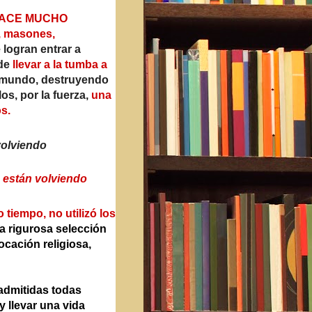
HACE MUCHO
 masones,
 logran entrar a
 de
llevar a la tumba a
l mundo, destruyendo
los, por la fuerza,
una
s.
volviendo
 están volviendo
o tiempo, no utilizó los
a rigurosa selección
cación religiosa,
admitidas todas
 llevar una vida