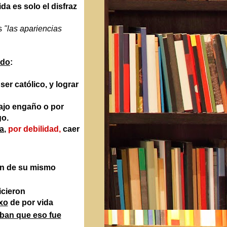
da es solo el disfraz
es
"las apariencias
ado
:
ser católico, y lograr
jo engaño o por
go.
a
,
por debilidad,
caer
en de su mismo
icieron
exo
de por vida
an que eso fue