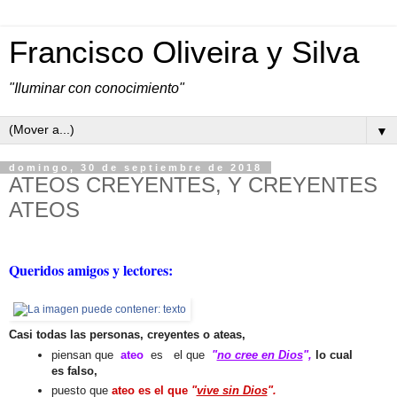
Francisco Oliveira y Silva
"Iluminar con conocimiento"
▼
domingo, 30 de septiembre de 2018
ATEOS CREYENTES, Y CREYENTES
ATEOS
Queridos amigos y lectores:
Casi todas las personas,
creyentes o ateas,
piensan que
ateo
es
el que
"
no cree en Dios
",
lo cual
es falso,
puesto que
ateo es el que
"
vive sin Dios
".