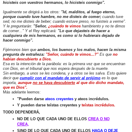
hicisteis con vuestros hermanos, lo hicisteis conmigo".
Igualmente se dirigirá a los otros:
"Id, malditos, al fuego eterno,
porque cuando tuve hambre, no me disteis de comer;
cuando tuve
sed, no me disteis de beber; cuando estuve preso, no fuisteis a verme".
Y le preguntarán:
"Señor,
¿cuándo te vimos
hambriento y no te dimos
de comer..." Y el Rey replicará:
"Lo que dejasteis de hacer a
cualquiera de mis hermanos, es como si lo hubierais dejado de
hacer conmigo".
Fijémonos bien que
ambos, los buenos y los malos, hacen la misma
pregunta de extrañeza:
"Señor, cuándo te vimos...?"
Es que
no
habían descubierto a Dios.
Esa es la intención de la parábola: es la primera vez que se encuentran
con Dios, en el tribunal que nos espera después de la muerte.
Sin embargo, a unos se les condena, y a otros se les salva. Esto quiere
decir que
cumplir con el mandato de servir al prójimo
es lo que
importa,
aunque
no se haya descubierto
al que dio dicho mandato,
que es Dios".
Más adelante leemos:
"Pueden darse
ateos creyentes
y ateos incrédulos.
Y pueden darse teístas creyentes y
teístas incrédulos.
TODO DEPENDERÁ,
NO DE LO QUE CADA UNO DE ELLOS
CREA O NO
CREA
,
SINO DE LO QUE CADA UNO DE ELLOS
HAGA O DEJE