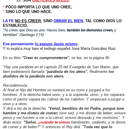
Él.
SON
CREYENTES ATEOS
.
*
POCO IMPORTA LO QUE UNO CREE,
*
SINO LO QUE UNO HACE.
LA FE
NO ES CREER
, SINO
OBRAR EL BIEN
, TAL COMO DIOS LO
ESTABLECIÓ.
"Tú crees que Dios es uno. Haces bien;
también los demonios creen,
y
tiemblan". (Santiago 2:19)
Ese pensamiento
lo expuso Jesús mismo
.
Y lo explica muy bien el teólogo español José María González Ruiz.
En su libro
"Creer es comprometerse",
se lee, en la página 45:
"Hay una parábola en el capítulo 25 del Evangelio de San Mateo, que
bien pudiéramos llamarla
"parábola de los ateos".
Realmente
los
aludidos de la parábola son ateos.
Recordémosla:
Al final el Hijo del Hombre se sentará en su trono y juzgará a los
hombres. A la derecha habrá unos, y a la izquierda, otros; y los separará
como el pastor separa las cabras de los cabritos. Y empezará a juzgar a
unos y a otros.
Y dirá a los de la derecha:
"Venid, benditos de mi Padre, porque tuve
hambre y me disteis de comer;
tuve sed, y me disteis de beber; estuve
preso y me fuisteis a ver a la cárcel; estuve desnudo y me vestisteis". Y
dirán estos:
"Señor,
¿cuándo te vimos
hambriento, sediento, y te dimos
de comer y de beber?" Y entonces el Rey dirá:
"Toda vez que lo