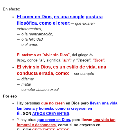
En efecto:
El creer e
n Dios
,
es una simple
postura
filosófica, como el creer
:
--- que existen
extraterrestres,
--- o la reencarnación,
--- o la felicidad,
--- o el amor.
El ateísmo
es "vivir sin Dios",
del griego
ἂ-
θεος
,
donde
"a",
significa
"sin"
;
y
"Theós",
"
Dios"
.
El vivir sin Dios,
es un estilo de vida
,
una
conducta errada, como:
--- ser corrupto
--- difamar
--- matar
--- cometer abuso sexual
Por eso
Hay personas
que
no creen
en Dios
pero
llevan
una vida
tan buena y honesta
,
como si creyeran en
Él.
SON
ATEOS CREYENTES
.
Y hay otras
que creen en Dios
,
pero
llevan
una vida tan
inmoral y deshonesta
,
como si no creyeran en