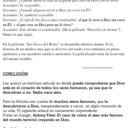
Sócrates: ¿Y puede darse el caso de alguien que crea en Dios y no le sirva?
Acusador: Sí, es posible.
Sócrates: ¿Y puede alguien servir a Dios sin creer en Él?
Acusador: Sí, también es posible.
Sócrates: ¿Y cuál de los dos es más condenable:
el que le sirve a Dios sin creer
en Él;
o
el que cree en Dios pero no le sirve?
Acusador: Este último es condenable.
(De la película
"Descalzo en Atenas"
).
Omito lo que sigue.
En la película
"Las llaves del Reino"
se desarrolla idéntico drama. Es la
historia de un médico ateo que se desvive sirviendo a los enfermos en plena
epidemia, y un sacerdote católico misionero. La película proviene de la novela
del mismo nombre.
***************
CONCLUSIÓN
:
Les acerco un hermoso artículo en donde
puede comprobarse que Dios
está en el corazón de todos los seres humanos, ya sea que lo
descubran o no. Nadie nace ateo.
Pero la Historia nos cuenta de
muchos ateos famosos,
que
lo
descubrieron a Dios,
inesperadamente a veces, en algún momento de
su vida. El siguiente enlace es sumamente sorprendente:
Poner en Google:
Antony Flew: El caso de cómo el ateo más famoso
del mundo terminó creyendo en Dios.