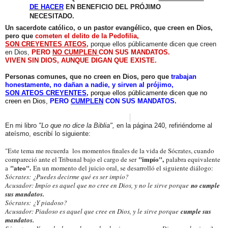
DE HACER
EN BENEFICIO DEL PRÓJIMO
NECESITADO.
Un sacerdote católico, o un pastor evangélico, que creen en Dios,
pero que
cometen el
delito de la Pedofilia,
SON
CREYENTES ATEOS
,
porque ellos públicamente dicen que creen
en Dios,
PERO
NO CUMPLEN
CON SUS MANDATOS.
VIVEN SIN DIOS, AUNQUE DIGAN QUE EXISTE.
Personas comunes, que no creen en Dios, pero que
trabajan
honestamente, no dañan a nadie, y sirven al prójimo,
SON ATEOS CREYENTES
,
porque ellos públicamente dicen que no
creen en Dios,
PERO
CUMPLEN
CON SUS MANDATOS.
En mi libro
"Lo que no dice la Biblia",
en la página 240, refiriéndome al
ateísmo, escribí lo siguiente:
"Este tema me recuerda los momentos finales de la vida de Sócrates, cuando
"impío",
compareció ante el Tribunal bajo el cargo de ser
palabra equivalente
"ateo".
a
En un momento del juicio oral, se desarrolló el siguiente diálogo:
Sócrates: ¿Puedes decirme qué es ser impío?
Acusador: Impío es aquel que no cree en Dios, y no le sirve porque
no cumple
sus mandatos.
Sócrates: ¿Y piadoso?
Acusador: Piadoso es aquel que cree en Dios, y le sirve porque
cumple sus
mandatos.