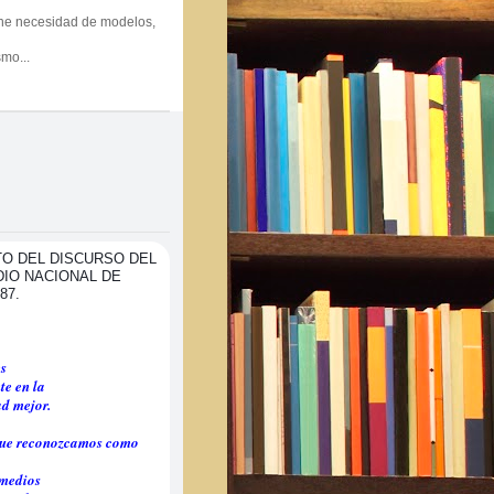
Configuración visual adicional
Ir a reproducción con opción de desplazamiento
Haz clic para ampliar
4
ene necesidad de modelos,
ismo
...
Reactivar
O DEL DISCURSO DEL
DIO NACIONAL DE
87.
es
te en la
ad mejor.
; que reconozcamos como
emedios