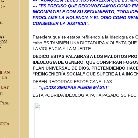
UA,
 DE
--- "ES PRECISO QUE RECONOZCAMOS COMO EN
INCOMPATIBLE CON SU SEGUIMIENTO, TODA ID
PROCLAME LA VIOL
ENCIA Y EL ODIO COMO REM
s:
CONSEGUIR LA JUSTICIA".
UA)
Pareciera que se estaba refiriendo a la Ideología de Gén
RON
cabo ES TAMBIÉN UNA DICTADURA VIOLENTA QUE
...
LA VIOLENCIA Y LA MUERTE.
DEDICO ESTAS PALABRAS A LOS MALDITOS PR
IDEOLOGÍA DE GÉNERO, QUE CONSPIRAN FOGO
PLAN UNIVERSAL DE DIOS, PRETENDIENDO HAC
BLAN
"REINGENIERÍA SOCIAL" QUE SUPERE A LA INGEN
 LA
DEBEN RECORDAR ESTOS CANALLAS:
GUAY
--- "¡¡¡DIOS SIEMPRE PUEDE MÁS!!!"
s:
ESTA PODRIDA IDEOLOGÍA YA HA PASADO SU FEC
 Papa
ORCA
E