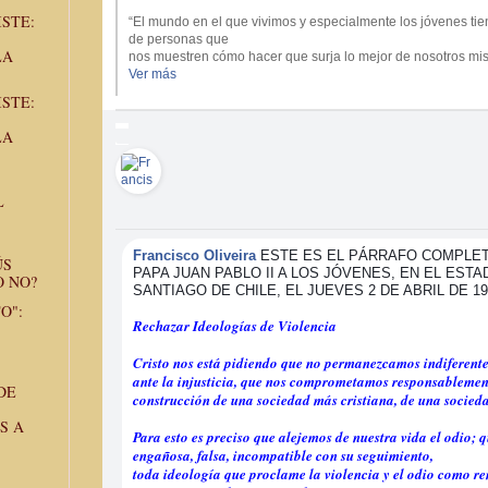
-1:3
Reproducir
STE:
“El mundo en el que vivimos y especialmente los jóvenes ti
de personas que
LA
nos muestren cómo hacer que surja lo mejor de nosotros m
Ver más
STE:
LA
L
Francisco Oliveira
ESTE ES EL PÁRRAFO COMPLET
ÚS
PAPA JUAN PABLO II A LOS JÓVENES, EN EL ESTA
O NO?
SANTIAGO DE CHILE, EL JUEVES 2 DE ABRIL DE 19
O":
Rechazar Ideologías de Violencia
Cristo nos está pidiendo que no permanezcamos indiferent
ante la injusticia, que nos comprometamos responsablemen
DE
construcción de una sociedad más cristiana, de una socied
S A
Para esto es preciso que alejemos de nuestra vida el odio
engañosa, falsa, incompatible con su seguimiento,
toda ideología que proclame la violencia y el odio como r