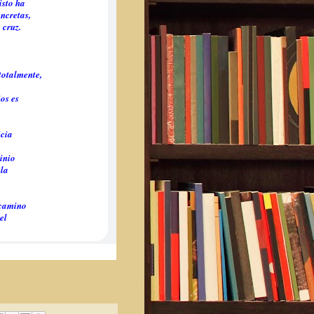
isto ha
ncretas,
 cruz.
totalmente,
os es
icia
inio
 la
 camino
el