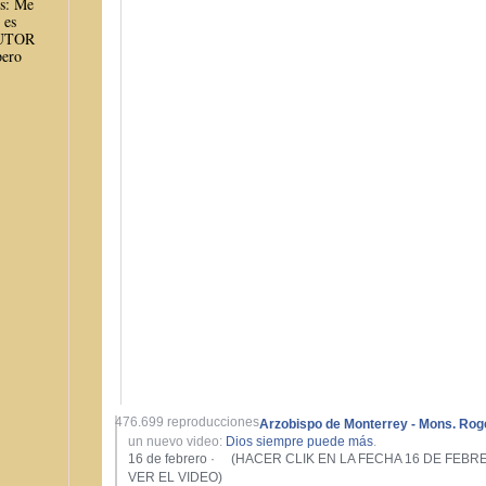
es: Me
 es
AUTOR
ero
476.699 reproducciones
Arzobispo de Monterrey - Mons. Rog
un nuevo video:
Dios siempre puede más
.
16 de febrero
·
(HACER CLIK EN LA FECHA 16 DE FEBR
VER EL VIDEO)