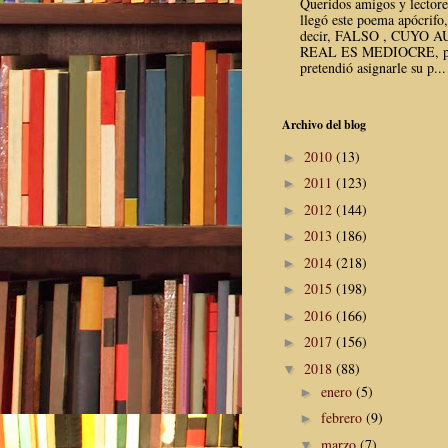
Queridos amigos y lector
llegó este poema apócrifo,
decir, FALSO , CUYO 
REAL ES MEDIOCRE, p
pretendió asignarle su p...
Archivo del blog
2010
(13)
►
2011
(123)
►
2012
(144)
►
2013
(186)
►
2014
(218)
►
2015
(198)
►
2016
(166)
►
2017
(156)
►
2018
(88)
▼
enero
(5)
►
febrero
(9)
►
marzo
(7)
▼