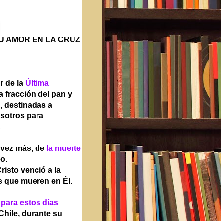
SU AMOR EN LA CRUZ
r de la
Última
a fracción del pan y
 destinadas a
osotros para
.
 vez más, de
la muerte
o.
risto venció a la
s que mueren en Él.
 para estos días
Chile, durante su