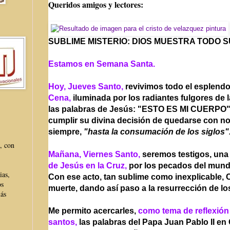
Queridos amigos y lectores:
SUBLIME MISTERIO: DIOS MUESTRA TODO 
Estamos en Semana Santa.
Hoy, Jueves Santo,
revivimos todo el esplendo
Cena,
iluminada por los radiantes fulgores de l
las palabras de Jesús: "ESTO ES MI CUERPO",
cumplir su divina decisión de quedarse con n
siempre,
"hasta la consumación de los siglos"
, con
Mañana, Viernes Santo,
seremos testigos, una
de Jesús en la Cruz,
por los pecados del mund
ias,
Con ese acto, tan sublime como inexplicable, C
os
muerte, dando así paso a la resurrección de lo
más
Me permito acercarles,
como tema de reflexión
santos,
las palabras del Papa Juan Pablo II en 