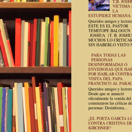
T.B. JOSH
VÍCTIMA
LA
ESTUPIDEZ HUMANA
Queridos amigos y lectore
ESTE ES EL PASTOR
TEMITOPE BALOGUN
JOSHUA (T. B. JOSH
MUCHOS LO CRITICA
SIN HABERLO VISTO N
PARA TODAS LAS
PERSONAS
DESINFORMADAS O
ENVIDIOSAS QUE HA
POR HABLAR CONTRA
VISITA DEL PAPA
FRANCISCO AL PARA
Queridos amigos y lectore
Desde que se anunció
oficialmente la venida del
comenzaron las críticas de
personas: Desinforma...
¿EL POETA GARCÍA L
CONTRA CRISTINA D
KIRCHNER?