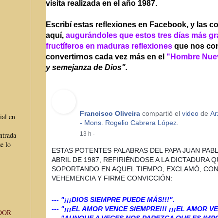
visita realizada en el año 1987.
Escribí estas reflexiones en Facebook, y las 
aquí,
augurándoles que estos tres días más g
fructíferos en maduras reflexiones
que nos co
convertirnos cada vez más en el
"Hombre Nue
y semejanza de Dios".
Francisco Oliveira
compartió el
video
de
Ar
ial en
- Mons. Rogelio Cabrera López
.
ntrada
13 h
·
e lo
ESTAS POTENTES PALABRAS DEL PAPA JUAN PABLO
ABRIL DE 1987, REFIRIÉNDOSE A LA DICTADURA Q
SOPORTANDO EN AQUEL TIEMPO, EXCLAMÓ, CON
VEHEMENCIA Y FIRME CONVICCIÓN:
--- "¡¡¡DIOS SIEMPRE PUEDE MÁS!!!".
--- "¡¡¡EL AMOR VENCE SIEMPRE!!! ¡¡¡EL AMOR V
DOR
--- "AUNQUE A VECES NOS PAREZCA QUE ES IMP