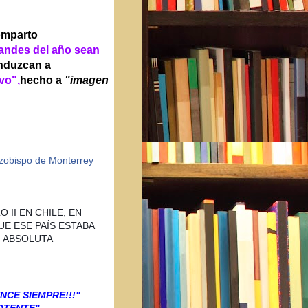
comparto
randes del año sean
nduzcan a
vo",
hecho a
"imagen
zobispo de Monterrey
 II EN CHILE, EN
UE ESE PAÍS ESTABA
 ABSOLUTA
ENCE SIEMPRE!!!"
OTENTE"-.