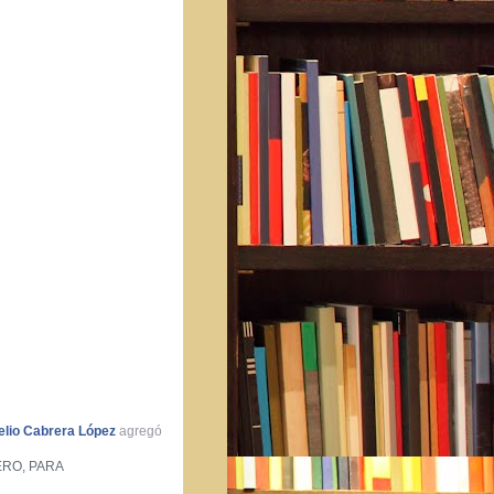
elio Cabrera López
agregó
ERO, PARA