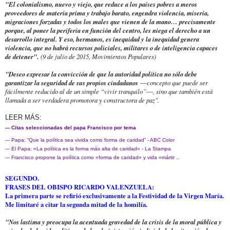
"El colonialismo, nuevo y viejo, que reduce a los países pobres a meros
proveedores de materia prima y trabajo barato, engendra violencia, miseria,
migraciones forzadas y todos los males que vienen de la mano… precisamente
porque, al poner la periferia en función del centro, les niega el derecho a un
desarrollo integral. Y eso, hermanos, es inequidad y la inequidad genera
violencia, que no habrá recursos policiales, militares o de inteligencia capaces
de detener".
(9 de julio de 2015, Movimientos Populares)
"Deseo expresar la convicción de que la autoridad política no sólo debe
garantizar la seguridad de sus propios ciudadanos
―concepto que puede ser
fácilmente reducido al de un simple “vivir tranquilo”―, sino que también está
llamada a ser verdadera promotora y constructora de paz".
LEER MÁS:
---
Citas seleccionadas del papa Francisco por tema
---
Papa: “Que la política sea vivida como forma de caridad” - ABC Color
---
El Papa: «La política es la forma más alta de caridad» - La Stampa
---
Francisco propone la política como «forma de caridad» y vida «mártir ..
SEGUNDO.
FRASES DEL OBISPO RICARDO VALENZUELA:
La primera parte se refirió exclusivamente a la Festividad de la Virgen María.
Me limitaré a citar la segunda mitad de la
homilía
.
"Nos lastima y preocupa la acentuada gravedad de la crisis de la moral pública y