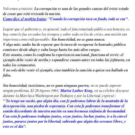
Volvemos a insistir.
La corrupción es una de las grandes causas del triste estado
de cosas que está viviendo la nación.
Como dice el profeta Isaías
: "Cuando la corrupción toca su fondo, todo se cae".
Lograr que el gobierno y, en general, todo el funcionariado público sea honesto, es
hoy como lo fue en todos los tiempos y sobre todo en los de crisis, una misión tan
imperiosa como indispensable.
Sin honestidad, no se gana nunca.
Y algo más: nadie ha de esperar que la tarea de recuperar la honradez pública
comience desde abajo y suba luego hasta los más altos cargos.
Este asunto, como lo confirma la experiencia nacional, funciona al revés: el
ejemplo debe venir de arriba y expandirse cuanto antes en todas las jefaturas, en
todos los estamentos.
Y no solo debe venir el ejemplo, sino también la sanción a quien sea hallado en
falta.
Sin honestidad, insistimos, no se gana ninguna guerra,
no se puede superar
ningún problema. El 28 Agosto 1963,
Martin Luther King,
en su célebre discurso
durante la Marcha a Washington por Trabajos y por la Libertad, expresó :
" Yo tengo un sueño, que algún día, con fe podremos labrar de la montaña de la
desesperación, una piedra de esperanza. Con esta fe podremos transformar el
sonido discordante de nuestra nación en una hermosa sinfonía de hermandad.
Con esta fe podremos trabajar juntos, rezar juntos, luchar juntos, ir a la cárcel
juntos, pararse juntos por la libertad, sabiendo que algún día seremos libres, y
este es el día".