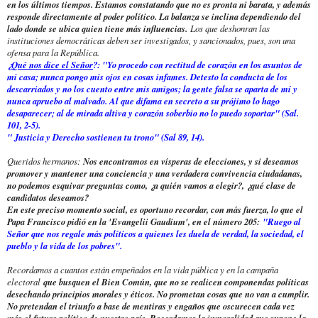
en los últimos tiempos. Estamos constatando que no es pronta ni barata, y además
responde directamente al poder político. La balanza se inclina dependiendo del
lado donde se ubica quien tiene más influencias.
Los que deshonran las
instituciones democráticas deben ser investigados, y sancionados, pues, son una
ofensa para la República.
¿
Qué nos dice el Señor
?: "Yo procedo con rectitud de corazón en los asuntos de
mi casa; nunca pongo mis ojos en cosas infames. Detesto la conducta de los
descarriados y no los cuento entre mis amigos; la gente falsa se aparta de mí y
nunca apruebo al malvado. Al que difama en secreto a su prójimo lo hago
desaparecer; al de mirada altiva y corazón soberbio no lo puedo soportar" (Sal.
101, 2-5).
" Justicia y Derecho sostienen tu trono" (Sal 89, 14).
Queridos hermanos:
Nos encontramos en vísperas de elecciones, y si deseamos
promover y mantener una conciencia y una verdadera convivencia ciudadanas,
no podemos esquivar preguntas como, ¿a quién vamos a elegir?, ¿qué clase de
candidatos deseamos?
En este preciso momento social, es oportuno recordar, con más fuerza, lo que el
Papa Francisco pidió en la 'Evangelii Gaudium', en el número 205:
"Ruego al
Señor que nos regale más políticos a quienes les duela de verdad, la sociedad, el
pueblo y la vida de los pobres".
Recordamos a cuantos están empeñados en la vida pública y en la campaña
electoral
que busquen el Bien Común, que no se realicen componendas políticas
desechando principios morales y éticos. No prometan cosas que no van a cumplir.
No pretendan el triunfo a base de mentiras y engaños que oscurecen cada vez
más el futuro político de nuestro país. Recordamos la inmoralidad que supone la