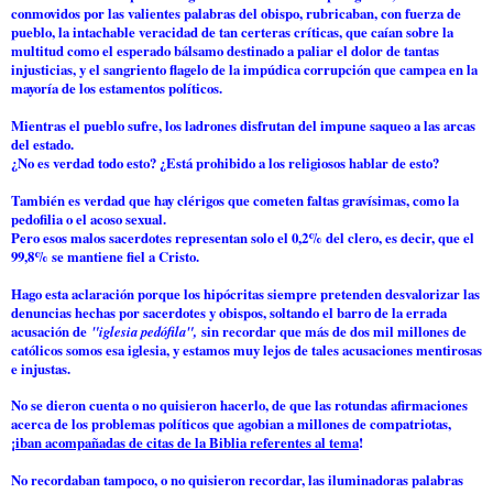
conmovidos por las valientes palabras del obispo, rubricaban, con fuerza de
pueblo, la intachable veracidad de tan certeras críticas, que caían sobre la
multitud como el esperado bálsamo destinado a paliar el dolor de tantas
injusticias, y el sangriento flagelo de la impúdica corrupción que campea en la
mayoría de los estamentos políticos.
Mientras el pueblo sufre, los ladrones disfrutan del impune saqueo a las arcas
del estado.
¿No es verdad todo esto? ¿Está prohibido a los religiosos hablar de esto?
También es verdad que hay clérigos que cometen faltas gravísimas, como la
pedofilia o el acoso sexual.
Pero esos malos sacerdotes representan solo el 0,2% del clero, es decir, que el
99,8% se mantiene fiel a Cristo.
Hago esta aclaración porque los hipócritas siempre pretenden desvalorizar las
denuncias hechas por sacerdotes y obispos, soltando el barro de la errada
acusación de
"iglesia pedófila",
sin recordar que más de dos mil millones de
católicos somos esa iglesia, y estamos muy lejos de tales acusaciones mentirosas
e injustas.
No se dieron cuenta o no quisieron hacerlo, de que las rotundas afirmaciones
acerca de los problemas políticos que agobian a millones de compatriotas,
¡
iban acompañadas de citas de la Biblia referentes al tema
!
No recordaban tampoco, o no quisieron recordar, las iluminadoras palabras