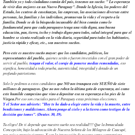
También yo y todo ciudadano común del país, tenemos un sueño: " La esperanza
de vivir días mejores en un Nuevo Paraguay". Donde la Iglesia, los poderes del
Estado, los centros de enseñanzas, las empresas, las asociaciones diversas entre
personas, las familias y los individuos, promuevan la vida y el respeto a la
familia. Donde se de la búsqueda incansable del bien común como lo
fundamental para que cada paraguayo tenga una vida digna, una buena
educación, pan, tierra, techo y trabajo digno para todos, salud integral para que el
hombre se sienta realizado en la vida diaria, seguridad para todos los habitantes,
justicia rápida y eficaz, etc., son nuestros sueños.
Pero este es nuestro sueño mayor: que los candidatos, políticos, los
representantes del pueblo,
quienes serán o fueron investidos con el gran poder de
servir al pueblo,
tengan el valor, el coraje de ponerse medias remendadas,
eso
significa, honestidad a toda prueba, autenticidad, integridad y dotado de un
profundo patriotismo.
Solo le pedimos a estos candidatos
que NO nos trunquen este SUEÑO de siete
millones de paraguayos. Que no nos roben la última gota de esperanza, así como
este humilde campesino que vino a depositar esa su esperanza a los pies de la
Virgen.
Por eso son cruciales para el Paraguay estas próximas elecciones.
Y el Señor nos advierte: "Hoy te he dado a elegir entre la vida y la muerte, entre
bendiciones y maldiciones. Ahora pongo al cielo y a la tierra como testigos de la
decisión que tomes". (Deuter. 30, 19).
Tu eliges! De ti depende que nuestro sueño sea realidad!!!! Que la Inmaculada
Concepción, bajo la advocación de Nuestra Señora de los Milagros de Caacupé,
nos guíe y proteja siempre. Y con la intercesión de nuestro santo compatriota,