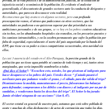
privada, de la vida política y de la administración judicial, de la situación de
injusticia social y económica de la población. Es evidente el malestar
generalizado, el descontento de grandes sectores ante la conducta de dirigentes y
autoridades, que parecen desconocer esta realidad.
Reconocemos que hay avances en algunos sectores, pero
con profunda
preocupación vemos, el atraso que padecemos en otros sectores, que las
autoridades no pudieron o no quisieron superar por dar prioridad a sus
ambiciones personales y de sus grupos,
se ve hoy en los pobres
centros educativos
sin techos, en los abandonados hospitales sin remedios, en los precarios puentes y
los caminos intransitables, y en la zozobra permanente que sufre la población por
falta de seguridad, especialmente el norte del país angustiada por la banda del
EPP, que tiene en su poder a cinco compatriotas secuestrados, otra navidad sin
ellos.
La casi 3 ausencia del estado en el Alto Paraguay,
la porción grande de la
población que no tiene agua potable ni camino de todo tiempo y así, tantos otros
marginados, que sería imposible nombrarlos a todos.
¿
Qué dice el Señor
?: "Escuchen esto, ustedes, los que pisotean al indigente para
hacer desaparecer a los pobres del país. Ustedes dicen: “¿Cuándo pasará el
novilunio para que podamos vender el grano, y el sábado, para dar salida al trigo?
Disminuiremos la medida, aumentaremos el precio, falsearemos las balanzas
para defraudar; compraremos a los débiles con dinero y al indigente por un par de
sandalias, y venderemos hasta los desechos del trigo”. El Señor lo ha jurado:
Jamás olvidaré ninguna de sus acciones" (Am 8, 47).
El sector estatal en general de nuestro país, notamos que está sobre poblada de
gente y muchas de ellas deshonesta y de actos de corrupción que todos los días,