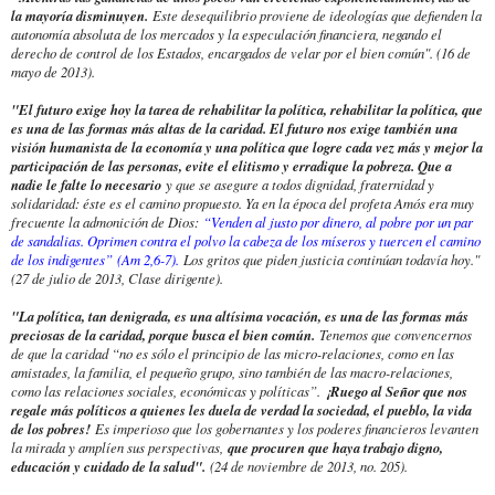
la mayoría disminuyen.
Este desequilibrio proviene de ideologías que defienden la
autonomía absoluta de los mercados y la especulación financiera, negando el
derecho de control de los Estados, encargados de velar por el bien común". (16 de
mayo de 2013).
"El futuro exige hoy la tarea de rehabilitar la política, rehabilitar la política, que
es una de las formas más altas de la caridad. El futuro nos exige también una
visión humanista de la economía y una política que logre cada vez más y mejor la
participación de las personas, evite el elitismo y erradique la pobreza. Que a
nadie le falte lo necesario
y que se asegure a todos dignidad, fraternidad y
solidaridad: éste es el camino propuesto. Ya en la época del profeta Amós era muy
frecuente la admonición de Dios:
“Venden al justo por dinero, al pobre por un par
de sandalias. Oprimen contra el polvo la cabeza de los míseros y tuercen el camino
de los indigentes”
(Am 2,6-7).
Los gritos que piden justicia continúan todavía hoy."
(27 de julio de 2013, Clase dirigente).
"La política, tan denigrada, es una altísima vocación, es una de las formas más
preciosas de la caridad, porque busca el bien común.
Tenemos que convencernos
de que la caridad “no es sólo el principio de las micro-relaciones, como en las
amistades, la familia, el pequeño grupo, sino también de las macro-relaciones,
como las relaciones sociales, económicas y políticas”.
¡Ruego al Señor que nos
regale más políticos a quienes les duela de verdad la sociedad, el pueblo, la vida
de los pobres!
Es imperioso que los gobernantes y los poderes financieros levanten
la mirada y amplíen sus perspectivas,
que procuren que haya trabajo digno,
educación y cuidado de la salud".
(24 de noviembre de 2013, no. 205).