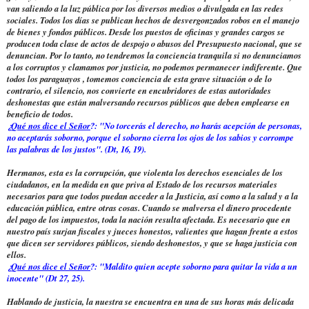
van saliendo a la luz pública por los diversos medios o divulgada en las redes
sociales. Todos los días se publican hechos de desvergonzados robos en el manejo
de bienes y fondos públicos. Desde los puestos de oficinas y grandes cargos se
producen toda clase de actos de despojo o abusos del Presupuesto nacional, que se
denuncian. Por lo tanto, no tendremos la conciencia tranquila si no denunciamos
a los corruptos y clamamos por justicia, no podemos permanecer indiferente. Que
todos los paraguayos , tomemos conciencia de esta grave situación o de lo
contrario, el silencio, nos convierte en encubridores de estas autoridades
deshonestas que están malversando recursos públicos que deben emplearse en
beneficio de todos.
¿
Qué nos dice el Señor
?: "No torcerás el derecho, no harás acepción de personas,
no aceptarás soborno, porque el soborno cierra los ojos de los sabios y corrompe
las palabras de los justos". (Dt, 16, 19).
Hermanos, esta es la corrupción, que violenta los derechos esenciales de los
ciudadanos, en la medida en que priva al Estado de los recursos materiales
necesarios para que todos puedan acceder a la Justicia, así como a la salud y a la
educación pública, entre otras cosas. Cuando se malversa el dinero procedente
del pago de los impuestos, toda la nación resulta afectada. Es necesario que en
nuestro país surjan fiscales y jueces honestos, valientes que hagan frente a estos
que dicen ser servidores públicos, siendo deshonestos, y que se haga justicia con
ellos.
¿
Qué nos dice el Señor
?: "Maldito quien acepte soborno para quitar la vida a un
inocente" (Dt 27, 25).
Hablando de justicia, la nuestra se encuentra en una de sus horas más delicada