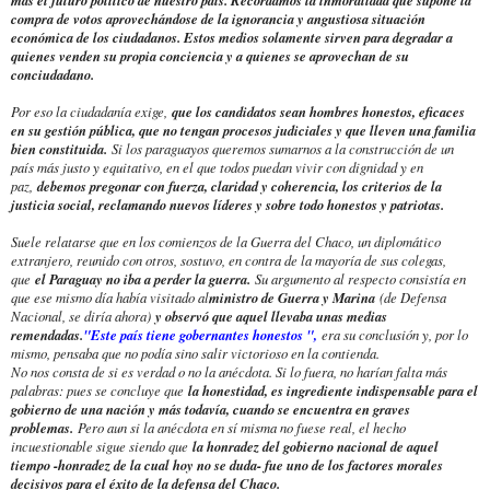
compra de votos aprovechándose de la ignorancia y angustiosa situación
económica de los ciudadanos. Estos medios solamente sirven para degradar a
quienes venden su propia conciencia y a quienes se aprovechan de su
conciudadano.
Por eso la ciudadanía exige,
que los candidatos sean hombres honestos, eficaces
en su gestión pública, que no tengan procesos judiciales y que lleven una familia
bien constituida.
Si los paraguayos queremos sumarnos a la construcción de un
país más justo y equitativo, en el que todos puedan vivir con dignidad y en
paz,
debemos pregonar con fuerza, claridad y coherencia, los criterios de la
justicia social, reclamando nuevos líderes y sobre todo honestos y patriotas.
Suele relatarse que en los comienzos de la Guerra del Chaco, un diplomático
extranjero, reunido con otros, sostuvo, en contra de la mayoría de sus colegas,
que
el Paraguay no iba a perder la guerra.
Su argumento al respecto consistía en
que ese mismo día había visitado al
ministro de Guerra y Marina
(de Defensa
Nacional, se diría ahora)
y observó que aquel llevaba unas medias
remendadas.
"Este país tiene gobernantes honestos ",
era su conclusión y, por lo
mismo, pensaba que no podía sino salir victorioso en la contienda.
No nos consta de si es verdad o no la anécdota. Si lo fuera, no harían falta más
palabras: pues se concluye que
la honestidad, es ingrediente indispensable para el
gobierno de una nación y más todavía, cuando se encuentra en graves
problemas.
Pero aun si la anécdota en sí misma no fuese real, el hecho
incuestionable sigue siendo que
la honradez del gobierno nacional de aquel
tiempo -honradez de la cual hoy no se duda- fue uno de los factores morales
decisivos para el éxito de la defensa del Chaco.