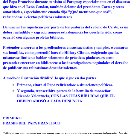
del Papa Francisco durante su visita al Paraguay, especialmente en el discurso
que hizo en el León Condou, también delante del presidente Cartes y otras
autoridades, especialmente cuando dijo "¡Qué mentiroso que sos!",
refiriéndose a ciertos políticos embusteros.
Denunciar las injusticias por parte de los pastores del rebaño de Cristo, es un
deber ineludible y sagrado, aunque esta denuncia les cueste la vida, como
ocurrió con algunos profetas bíblicos.
Pretender encerrar a los predicadores en sus sacristías y templos, o censurar
sus homilías, como pretendió hacerlo Hillary Clinton, exigiendo que las
mismas se limiten a hablar solamente de prácticas piadosas, es como
pretender encerrar en bibliotecas a los investigadores, negándoles el derecho
de publicar sus valiosísimos descubrimientos.
A modo de ilustración dividiré lo que sigue en dos partes:
Primero, citaré al Papa refiriéndose a situaciones políticas.
Y segundo, transcribiré partes de la homilía de monseñor
Ricardo Valenzuela, CON LAS CITAS BÍBLICAS QUE EL
OBISPO ADOSÓ A CADA DENUNCIA.
PRIMERO.
FRASES DEL PAPA FRANCISCO:
"Mientras las ganancias de unos pocos van creciendo exponencialmente, las de