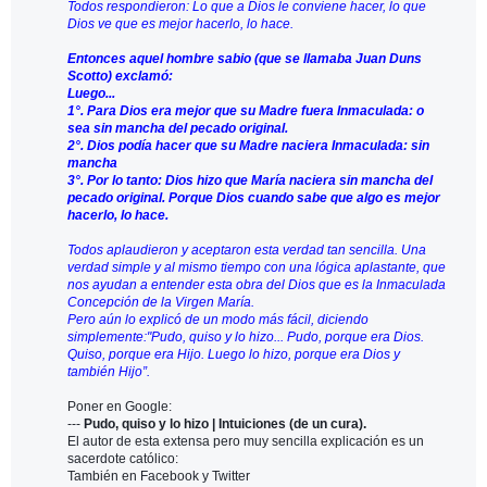
Todos respondieron: Lo que a Dios le conviene hacer, lo que
Dios ve que es mejor hacerlo, lo hace.
Entonces aquel hombre sabio (que se llamaba Juan Duns
Scotto) exclamó:
Luego...
1°. Para Dios era mejor que su Madre fuera Inmaculada: o
sea sin mancha del pecado original.
2°. Dios podía hacer que su Madre naciera Inmaculada: sin
mancha
3°. Por lo tanto: Dios hizo que María naciera sin mancha del
pecado original. Porque Dios cuando sabe que algo es mejor
hacerlo, lo hace.
Todos aplaudieron y aceptaron esta verdad tan sencilla. Una
verdad simple y al mismo tiempo con una lógica aplastante, que
nos ayudan a entender esta obra del Dios que es la Inmaculada
Concepción de la Virgen María.
Pero aún lo explicó de un modo más fácil, diciendo
simplemente:
"Pudo, quiso y lo hizo... Pudo, porque era Dios.
Quiso, porque era Hijo. Luego lo hizo, porque era Dios y
también Hijo”.
Poner en Google:
---
Pudo, quiso y lo hizo | Intuiciones (de un cura).
El autor de esta extensa pero muy sencilla explicación es un
sacerdote católico:
También en Facebook y Twitter