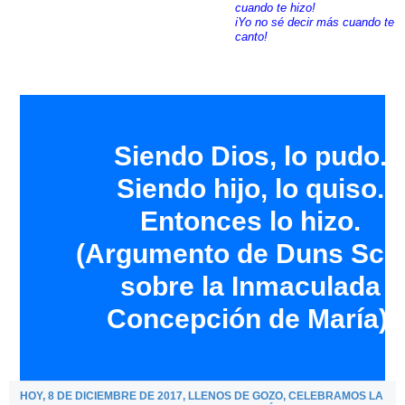
cuando te hizo!
iYo no sé decir más cuando te
canto!
Siendo Dios, lo pudo.
Siendo hijo, lo quiso.
Entonces lo hizo.
(Argumento de Duns Sco
sobre la Inmaculada
Concepción de María).
HOY, 8 DE DICIEMBRE DE 2017, LLENOS DE GOZO, CELEBRAMOS LA