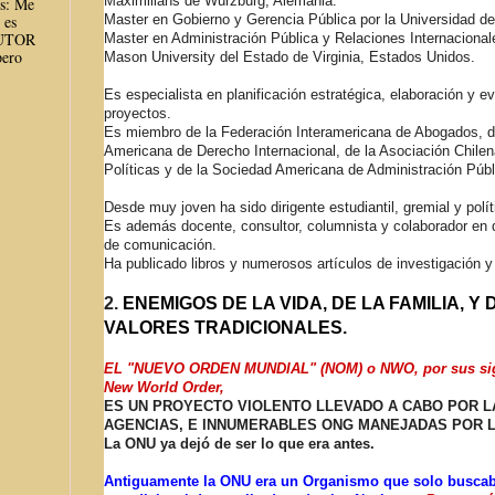
Maximilians de Würzburg, Alemania.
es: Me
Master en Gobierno y Gerencia Pública por la Universidad de
 es
AUTOR
Master en Administración Pública y Relaciones Internacional
ero
Mason University del Estado de Virginia, Estados Unidos.
Es especialista en planificación estratégica, elaboración y e
proyectos.
Es miembro de la Federación Interamericana de Abogados, d
Americana de Derecho Internacional, de la Asociación Chilen
Políticas y de la Sociedad Americana de Administración Públ
Desde muy joven ha sido dirigente estudiantil, gremial y polít
Es además docente, consultor, columnista y colaborador en
de comunicación.
Ha publicado libros y numerosos artículos de investigación 
2.
ENEMIGOS DE LA VIDA, DE LA FAMILIA, Y 
VALORES TRADICIONALES.
EL "NUEVO ORDEN MUNDIAL" (NOM) o NWO, por sus sigl
New World Order,
ES UN PROYECTO VIOLENTO LLEVADO A CABO POR L
AGENCIAS, E INNUMERABLES ONG MANEJADAS POR L
La ONU ya dejó de ser lo que era antes.
Antiguamente la ONU era un Organismo que solo buscab