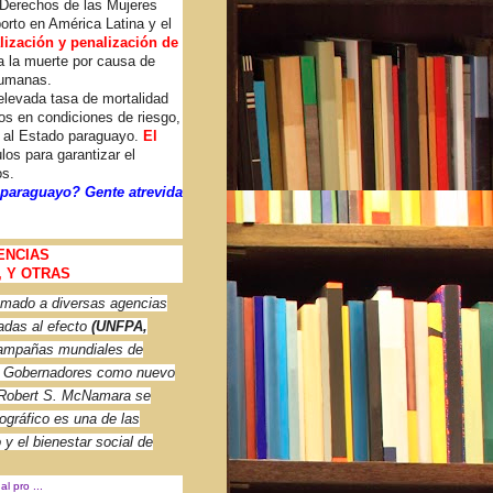
 Derechos de las Mujeres
rto en América Latina y el
lización y penalización de
a la muerte por causa de
ahumanas.
levada tasa de mortalidad
os en condiciones de riesgo,
)
al Estado paraguayo.
El
los para garantizar el
os.
 paraguayo? Gente atrevida
ENCIAS
, Y OTRAS
umado a diversas agencias
adas al efecto
(UNFPA,
campañas mundiales de
 de Gobernadores como nuevo
, Robert S. McNamara se
mográfico es una de las
y el bienestar social de
 pro ...