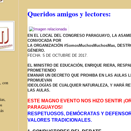
Queridos amigos y lectores:
EN EL LOCAL DEL CONGRESO PARAGUAYO, LA ASAM
CONVOCADA POR
LA ORGANIZACIÓN
#SomosMuchosMucho
sMas, DESTR
GÉNERO.
FECHA: 5 DE OCTUBRE DE 2017.
EL MINISTRO DE EDUCACIÓN, ENRIQUE RIERA, RESPA
PROMETIENDO
EMANAR UN DECRETO QUE PROHIBA EN LAS AULAS L
PROMUEVAN
, con
IDEOLOGÍAS DE CUALQUIER NATURALEZA, Y HARÁ RE
LAS AULAS.
ias,
ESTE MAGNO EVENTO NOS HIZO SENTIR ¡
os
PARAGUAYOS!
más
RESPETUOSOS, DEMÓCRATAS Y DEFENSO
VALORES TRADICIONALES.