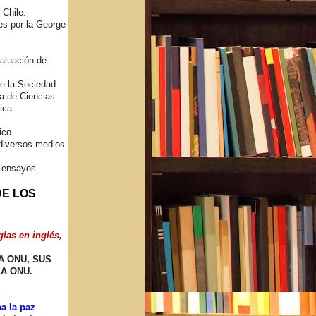
 Chile.
es por la George
valuación de
e la Sociedad
a de Ciencias
ica.
ico.
 diversos medios
y ensayos.
DE LOS
as en inglés,
A ONU, SUS
A ONU.
a la paz