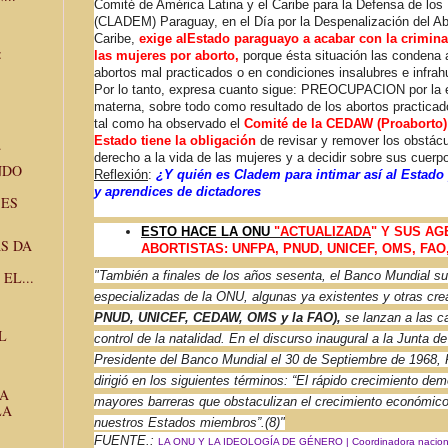
Comité de América Latina y el Caribe para la Defensa de los
(CLADEM) Paraguay, en el Día por la Despenalización del Abo
Caribe,
exige alEstado paraguayo a acabar con la crimina
:
las mujeres por aborto,
porque ésta situación las condena 
abortos mal practicados o en condiciones insalubres e infr
Por lo tanto, expresa cuanto sigue: PREOCUPACION por la e
materna, sobre todo como resultado de los abortos practicad
tal como ha observado el
Comité de la CEDAW (Proaborto
Estado tiene la obligación
de revisar y remover los obstácu
.
derecho a la vida de las mujeres y a decidir sobre sus cuerp
NDO
Reflexión
:
¿Y quién es Cladem para intimar así al Estado
y aprendices de dictadores
 ES
ESTO HACE LA ONU
"ACTUALIZADA
" Y SUS AG
S DA
ABORTISTAS: UNFPA, PNUD, UNICEF, OMS, FAO
"También a finales de los años sesenta, el Banco Mundial s
EL...
especializadas de la ONU, algunas ya existentes y otras cre
PNUD, UNICEF, CEDAW, OMS y la FAO),
se lanzan a las 
L
control de la natalidad. En el discurso inaugural a la Junta
Presidente del Banco Mundial el 30 de Septiembre de 1968
dirigió en los siguientes términos: “El rápido crecimiento de
LA
mayores barreras que obstaculizan el crecimiento económico 
LA
nuestros Estados miembros”.(8)"
FUENTE.:
LA ONU Y LA IDEOLOGÍA DE GÉNERO | Coordinadora nacional