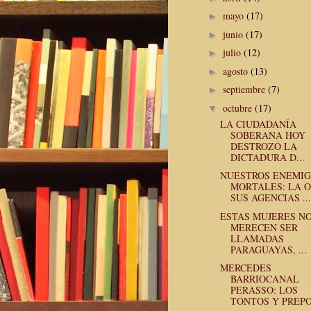
mayo
(17)
►
junio
(17)
►
julio
(12)
►
agosto
(13)
►
septiembre
(7)
►
octubre
(17)
▼
LA CIUDADANÍA
SOBERANA HOY
DESTROZÓ LA
DICTADURA D...
NUESTROS ENEMI
MORTALES: LA 
SUS AGENCIAS ...
ESTAS MUJERES N
MERECEN SER
LLAMADAS
PARAGUAYAS, ...
MERCEDES
BARRIOCANAL
PERASSO: LOS
TONTOS Y PREPO