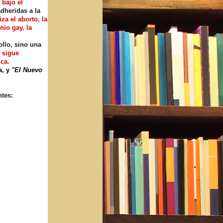
 bajo el
dheridas a la
za el aborto, la
nio gay, la
ollo, sino una
e sigue
ica.
a, y
"El Nuevo
ntes: