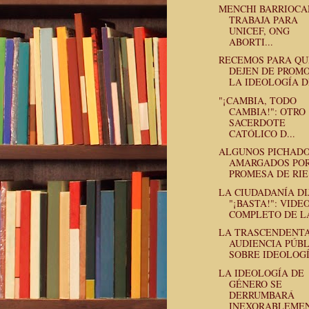
MENCHI BARRIOC
TRABAJA PARA
UNICEF, ONG
ABORTI...
RECEMOS PARA QU
DEJEN DE PROM
LA IDEOLOGÍA DE
"¡CAMBIA, TODO
CAMBIA!": OTRO
SACERDOTE
CATÓLICO D...
ALGUNOS PICHADO
AMARGADOS POR
PROMESA DE RIE.
LA CIUDADANÍA DI
"¡BASTA!": VIDE
COMPLETO DE LA
LA TRASCENDENT
AUDIENCIA PÚB
SOBRE IDEOLOGÍA
LA IDEOLOGÍA DE
GÉNERO SE
DERRUMBARÁ
INEXORABLEMEN.