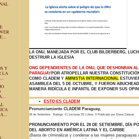
ANAL
E
OVER
...
LA ONU, MANEJADA POR EL CLUB BILDERBERG, LUC
DESTRUIR LA IGLESIA
S Y
ONG DEPENDIENTES DE LA ONU, QUE DESHONRAN AL
 LA
PARAGUAY
POR ATROPELLAR NUESTRA CONSTITUCIÓN
..
COMO CLADEM Y
AMNISTIA INTERNACIONAL
ESTUVIE
ASAMBLEA DEL 5 DE OCTUBRE, Y FUERON ABUCHEAD
JO
MANERA RIDÍCULA E INFANTIL DE EXPONER SUS OPIN
O
...
ESTO ES CLADEM
AL
Pronunciamiento CLADEM Paraguay,
LICA
...
28 de Setiembre. Ratings: 0 | Lecturas:55 | Likes: 0 Publicado por Diana Zalazar
PRONUNCIAMIENTO POR EL 28 DE SETIEMBRE, DÍA P
DEL ABORTO EN AMÉRICA LATINA Y EL CARIBE
¡Basta de criminalizar y condenar a las mujeres paraguayas a
..