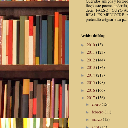
Queridos amigos y lector
llegó este poema apócrifo,
decir, FALSO , CUYO 
REAL ES MEDIOCRE, p
pretendió asignarle su p...
Archivo del blog
2010
(13)
►
2011
(123)
►
2012
(144)
►
2013
(186)
►
2014
(218)
►
2015
(198)
►
2016
(166)
►
2017
(156)
▼
enero
(15)
►
febrero
(11)
►
marzo
(15)
►
abril
(14)
►