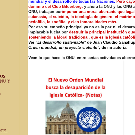
mundial y el desarrollo de todas las Naciones.
Pero cayó
dominio del Club Bilderberg,
y ahora la ONU y las ONG a
ONU, trabajan por
imponer una moral aberrante que legali
eutanasia, el suicidio, la ideología de género, el matrimo
pedofilia, la zoofilia, y cien inmoralidades más.
Por eso su empeño principal ya no es la paz ni el desarr
implacable lucha por
destruir la principal Institución qu
sosteniendo la Moral tradicional, que es la Iglesia catóol
Ver
"El desarrollo sustentable"
de Juan Claudio Sanahuj
Orden mundial, un proyecto violento",
de mi autoría.
Vean lo que hace la ONU, entre tantas actividades aberra
GOS
ONU Y
O
TE...