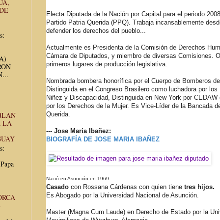
UA,
 DE
Electa Diputada de la Nación por Capital para el periodo 2008
Partido Patria Querida (PPQ). Trabaja incansablemente desd
defender los derechos del pueblo...
s:
Actualmente es Presidenta de la Comisión de Derechos Hum
Cámara de Diputados, y miembro de diversas Comisiones. O
UA)
primeros lugares de producción legislativa.
RON
...
Nombrada bombera honorífica por el Cuerpo de Bomberos de
Distinguida en el Congreso Brasilero como luchadora por los
Niñez y Discapacidad, Distinguida en New York por CEDAW
por los Derechos de la Mujer. Es Vice-Líder de la Bancada de
Querida.
BLAN
 LA
--- Jose Maria Ibañez:
GUAY
BIOGRAFÍA DE JOSE MARIA IBAÑEZ
s:
 Papa
Nació en Asunción en 1969.
Casado
con Rossana Cárdenas con quien tiene
tres hijos.
Es Abogado por la Universidad Nacional de Asunción.
ORCA
E
Master (Magna Cum Laude) en Derecho de Estado por la Univ