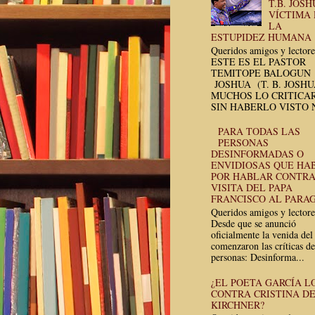
T.B. JOSH
VÍCTIMA
LA
ESTUPIDEZ HUMANA
Queridos amigos y lectore
ESTE ES EL PASTOR
TEMITOPE BALOGUN
JOSHUA (T. B. JOSH
MUCHOS LO CRITICA
SIN HABERLO VISTO N
PARA TODAS LAS
PERSONAS
DESINFORMADAS O
ENVIDIOSAS QUE HA
POR HABLAR CONTRA
VISITA DEL PAPA
FRANCISCO AL PARA
Queridos amigos y lectore
Desde que se anunció
oficialmente la venida del
comenzaron las críticas de
personas: Desinforma...
¿EL POETA GARCÍA L
CONTRA CRISTINA D
KIRCHNER?