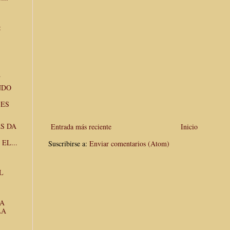
:
.
NDO
 ES
S DA
Entrada más reciente
Inicio
EL...
Suscribirse a:
Enviar comentarios (Atom)
L
LA
LA