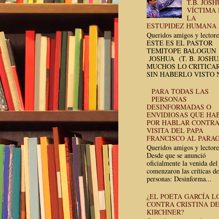
T.B. JOSH
VÍCTIMA
LA
ESTUPIDEZ HUMANA
Queridos amigos y lectore
ESTE ES EL PASTOR
TEMITOPE BALOGUN
JOSHUA (T. B. JOSH
MUCHOS LO CRITICA
SIN HABERLO VISTO N
PARA TODAS LAS
PERSONAS
DESINFORMADAS O
ENVIDIOSAS QUE HA
POR HABLAR CONTRA
VISITA DEL PAPA
FRANCISCO AL PARA
Queridos amigos y lectore
Desde que se anunció
oficialmente la venida del
comenzaron las críticas de
personas: Desinforma...
¿EL POETA GARCÍA L
CONTRA CRISTINA D
KIRCHNER?