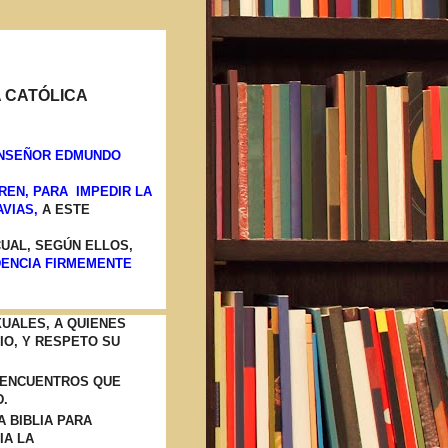
A CATÓLICA
ONSEÑOR EDMUNDO
REN, PARA IMPEDIR LA
AVIAS,
A ESTE
UAL, SEGÚN ELLOS,
DENCIA FIRMEMENTE
UALES, A QUIENES
IO, Y RESPETO SU
 ENCUENTROS QUE
.
 BIBLIA PARA
IA LA