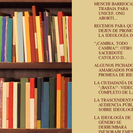
MENCHI BARRIOC
TRABAJA PARA
UNICEF, ONG
ABORTI...
RECEMOS PARA QU
DEJEN DE PROM
LA IDEOLOGÍA DE
"¡CAMBIA, TODO
CAMBIA!": OTRO
SACERDOTE
CATÓLICO D...
ALGUNOS PICHADO
AMARGADOS POR
PROMESA DE RIE.
LA CIUDADANÍA DI
"¡BASTA!": VIDE
COMPLETO DE LA
LA TRASCENDENT
AUDIENCIA PÚB
SOBRE IDEOLOGÍA
LA IDEOLOGÍA DE
GÉNERO SE
DERRUMBARÁ
INEXORABLEMEN.