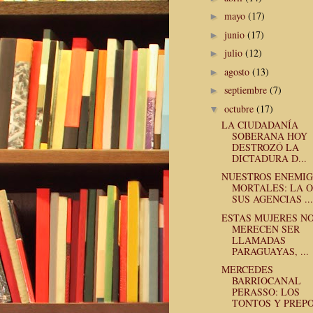
mayo
(17)
►
junio
(17)
►
julio
(12)
►
agosto
(13)
►
septiembre
(7)
►
octubre
(17)
▼
LA CIUDADANÍA
SOBERANA HOY
DESTROZÓ LA
DICTADURA D...
NUESTROS ENEMI
MORTALES: LA 
SUS AGENCIAS ...
ESTAS MUJERES N
MERECEN SER
LLAMADAS
PARAGUAYAS, ...
MERCEDES
BARRIOCANAL
PERASSO: LOS
TONTOS Y PREPO