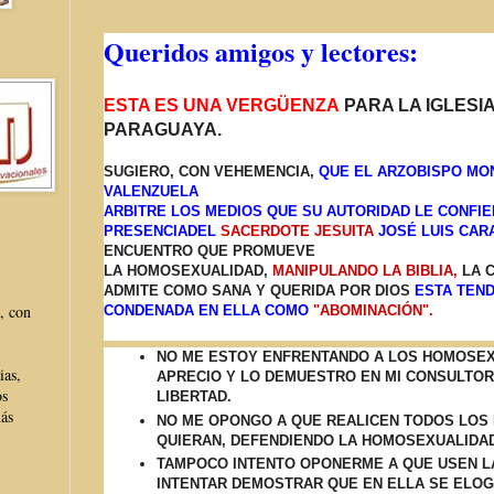
Queridos amigos y lectores:
ESTA ES UNA VERGÜENZA
PARA LA IGLESI
PARAGUAYA.
SUGIERO, CON VEHEMENCIA,
QUE EL ARZOBISPO M
VALENZUELA
ARBITRE LOS MEDIOS QUE SU AUTORIDAD LE CONFIE
PRESENCIA
DEL
SACERDOTE JESUITA
JOSÉ LUIS CAR
ENCUENTRO QUE PROMUEVE
LA HOMOSEXUALIDAD,
MANIPULANDO LA BIBLIA,
LA C
ADMITE COMO SANA Y QUERIDA POR DIOS
ESTA TEN
, con
CONDENADA EN ELLA COMO
"ABOMINACIÓN".
NO ME ESTOY ENFRENTANDO A LOS HOMOSEX
ias,
APRECIO Y LO DEMUESTRO EN MI CONSULTOR
os
LIBERTAD.
más
NO ME OPONGO A QUE REALICEN TODOS LOS
QUIERAN, DEFENDIENDO LA HOMOSEXUALIDAD
TAMPOCO INTENTO OPONERME A QUE USEN LA
INTENTAR DEMOSTRAR QUE EN ELLA SE ELOG