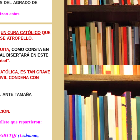
S DEL AGRADO DE
izan estas
E
UN CURA CATÓLICO
QUE
ESE ATROPELLO.
UITA,
COMO CONSTA EN
UAL DISERTARÁ EN ESTE
idad".
ATÓLICA, ES TAN GRAVE
CIVIL CONDENA CON
L ANTE TAMAÑA
CIÓN.
olleto que repartieron:
LGBTTQI
(
L
esbianas,