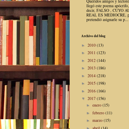
Queridos amigos y lector
llegó este poema apócrifo,
decir, FALSO , CUYO 
REAL ES MEDIOCRE, p
pretendió asignarle su p...
Archivo del blog
2010
(13)
►
2011
(123)
►
2012
(144)
►
2013
(186)
►
2014
(218)
►
2015
(198)
►
2016
(166)
►
2017
(156)
▼
enero
(15)
►
febrero
(11)
►
marzo
(15)
►
abril
(14)
►