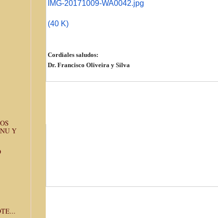
IMG-20171009-WA0042.jpg
(40 K)
Cordiales saludos:
Dr. Francisco Oliveira y Silva
GOS
ONU Y
O
TE...