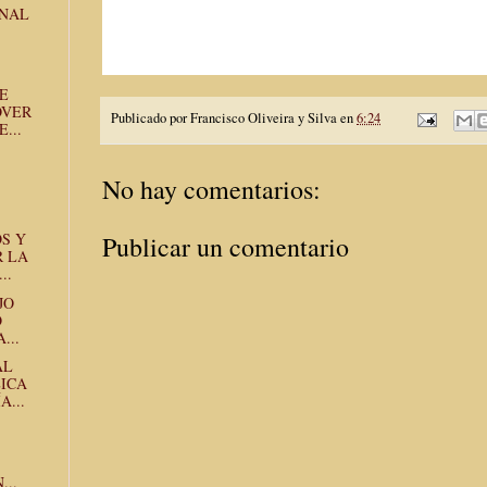
ANAL
E
OVER
Publicado por
Francisco Oliveira y Silva
en
6:24
...
No hay comentarios:
S Y
Publicar un comentario
 LA
..
JO
O
...
AL
LICA
...
..