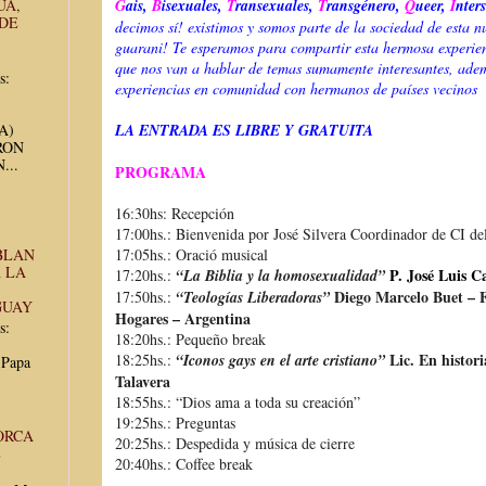
UA,
G
ais,
B
isexuales,
T
ransexuales,
T
ransgénero,
Q
ueer,
I
nter
 DE
decimos sí! existimos y somos parte de la sociedad de esta nu
guarani! Te esperamos para compartir esta hermosa experie
que nos van a hablar de temas sumamente interesantes, ade
s:
experiencias en comunidad con hermanos de países vecinos
UA)
LA ENTRADA ES LIBRE Y GRATUITA
RON
...
PROGRAMA
16:30hs: Recepción
17:00hs.: Bienvenida por José Silvera Coordinador de CI d
BLAN
17:05hs.: Oració musical
 LA
P. José Luis C
17:20hs.:
“La Biblia y la homosexualidad”
Diego Marcelo Buet – F
17:50hs.:
“Teologías Liberadoras”
GUAY
Hogares – Argentina
s:
18:20hs.: Pequeño break
Lic. En histor
18:
25hs.:
“Iconos gays en el arte cristiano”
 Papa
Talavera
18:55hs.: “Dios ama a toda su creación”
19:25hs.: Preguntas
ORCA
20:25hs.: Despedida y música de cierre
E
20:40hs.: Coffee break