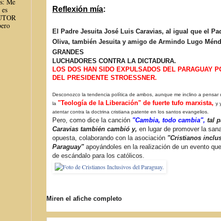
es: Me
 es
Reflexión mía
:
AUTOR
ero
El Padre Jesuita José Luis Caravias, al igual que el P
Oliva, también Jesuita y amigo de Armindo Lugo Mén
GRANDES
LUCHADORES CONTRA LA DICTADURA.
LOS DOS HAN SIDO EXPULSADOS DEL PARAGUAY P
DEL
PRESIDENTE STROESSNER.
Desconozco la tendencia política de ambos, aunque me inclino a pensar
"Teología de la Liberación" de fuerte tufo marxista,
la
y 
atentar contra la doctrina cristiana patente en los santos evangelios.
Pero, como dice la canción
"Cambia, todo cambia",
tal p
Caravias también cambió y,
en lugar de promover la san
opuesta, colaborando con la asociación
"Cristianos inclu
Paraguay"
apoyándoles en la realización de un evento que
de escándalo para los católicos.
Miren el afiche completo