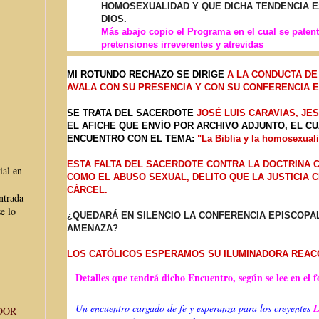
HOMOSEXUALIDAD Y QUE DICHA TENDENCIA E
DIOS.
Más abajo copio el Programa en el cual se patent
pretensiones irreverentes y atrevidas
MI ROTUNDO RECHAZO SE DIRIGE
A LA CONDUCTA D
AVALA CON SU PRESENCIA Y CON SU CONFERENCIA 
SE TRATA DEL SACERDOTE
JOSÉ LUIS CARAVIAS, JES
EL AFICHE QUE ENVÍO POR ARCHIVO ADJUNTO, EL C
ENCUENTRO CON EL TEMA:
"La Biblia y la homosexual
ESTA FALTA DEL SACERDOTE CONTRA LA DOCTRINA C
ial en
COMO EL ABUSO SEXUAL, DELITO QUE LA JUSTICIA 
CÁRCEL.
ntrada
e lo
¿QUEDARÁ EN SILENCIO LA CONFERENCIA EPISCOPA
AMENAZA?
LOS CATÓLICOS ESPERAMOS SU ILUMINADORA REAC
Detalles que tendrá dicho Encuentro, según se lee en el f
Un encuentro cargado de fe y esperanza para los creyentes
DOR