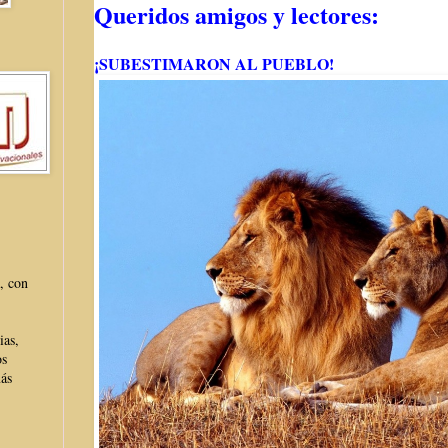
Queridos amigos y lectores:
¡SUBESTIMARON AL PUEBLO!
, con
ias,
os
más