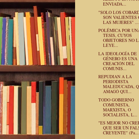
ENVIADA...
"SOLO LOS COBAR
SON VALIENTES
LAS MUJERES" ...
POLÉMICA POR UN
TESIS, CUYOS
OBJETORES NO 
LEYE...
LA IDEOLOGÍA DE
GÉNERO ES UNA
CREACIÓN DEL
COMUNIS...
REPUDIAN A LA
PERIODISTA
MALEDUCADA, 
AMAGÓ QUI...
TODO GOBIERNO
COMUNISTA,
MARXISTA, O
SOCIALISTA, L...
"ES MEJOR NO CRE
QUE SER UN FAL
CREYENTE" (Pa...