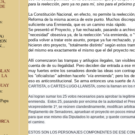
UA,
para la reelección, pero ya no para mí, sino para el próximo 
 DE
La Constitución Nacional, en efecto, no permite la reelecció
Reforma de la misma acerca de este punto. Muchos discrepa
s:
suficiente una Enmienda, que es un camino más rápido.
Se presentó el Proyecto, y fue rechazado, pasando a archivo.
"necesidad" obsesiva ya, de la reelección "vía enmienda, o "
UA)
podía volver a tratar este asunto, porque ya fue rechazado, 
RON
...
hicieron otro proyecto, "totalmente distinto" según estos tra
del mismo era exactamente el mismo que el del proyecto r
Allí comenzaron las trampas y artilugios ilegales, tan visibl
cuenta de de su ilegalidad. Pero deciden dar entrada a ese 
BLAN
muy fuertes entre los senadores donde las ideas son contra
 LA
los
"oficialistas"
admiten hacerlo
"vía enmienda";
pero los de
eso es anticonstitucional. Se arma entonces una suerte de
A
GUAY
CARTISTA, o CARTES-LUGO-LLANISTA, como la llaman en los 
s:
Así logran sumar los 25 votos necesarios para aprobar la legitimi
 Papa
enmienda. Estos 25, pasando por encima de la autoridad el Pres
vicepresidente 1º, se reúnen clandestinamente, modifican arbitra
Reglamento de Senadores, aprueban el proyecto en pocos minuto
para que ese mismo día Diputados lo apruebe, y quede consumad
ORCA
el camino.
E
ESTOS SON LOS PERSONAJES COMPONENTES DE ESE CO