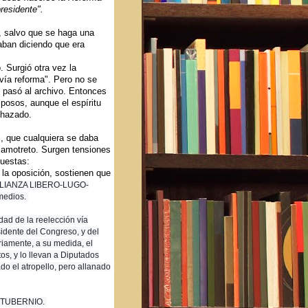
presidente".
n, salvo que se haga una
ban diciendo que era
 Surgió otra vez la
vía reforma". Pero no se
y pasó al archivo. Entonces
mposos, aunque el espíritu
echazado.
es, que cualquiera se daba
mamotreto. Surgen tensiones
puestas:
 la oposición, sostienen que
LIANZA LIBERO-LUGO-
medios.
dad de la reelección vía
idente del Congreso, y del
riamente, a su medida, el
s, y lo llevan a Diputados
o el atropello, pero allanado
NTUBERNIO.