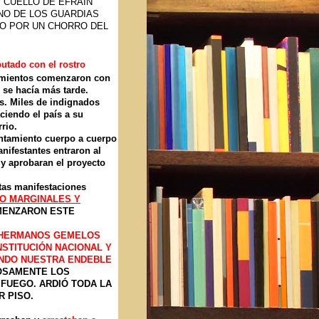
 CUELLO DE EFRAÍN
UNO DE LOS GUARDIAS
DO POR UN CHORRO DEL
utado con el rostro
tamientos comenzaron con
 se hacía más tarde.
as. Miles de indignados
ciendo el país a su
rio.
ntamiento cuerpo a cuerpo
anifestantes entraron al
y aprobaran el proyecto
tas manifestaciones
O MARGINALES Y
MENZARON ESTE
HERMANOS GEMELOS
STITUCIÓN NACIONAL Y
ANDO NUESTRA ENDEBLE
IOSAMENTE LOS
FUEGO. ARDIÓ TODA LA
R PISO.