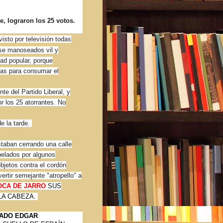
, lograron los 25 votos.
isto por televisión todas
ose manoseados vil y
ad popular, porque
vas para consumar el
te del Partido Liberal, y
r los 25 atorrantes. No
e la tarde.
staban cerrando una calle
rpelados por algunos
bjetos contra el cordón
ertir semejante "atropello" a
OCA DE JARRO
SUS
LA CABEZA.
TADO EDGAR