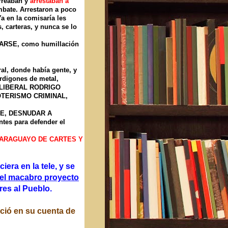
arreaban y
arrestaban a
ombate. Arrestaron a poco
a en la comisaría les
, carteras, y nunca se lo
UDARSE, como humillación
ral, donde había gente, y
erdigones de metal,
 LIBERAL RODRIGO
TERISMO CRIMINAL,
E, DESNUDAR A
es para defender el
PARAGUAYO DE CARTES Y
ra en la tele, y se
 el macabro proyecto
ores al Pueblo.
eció en su cuenta de