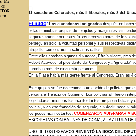
es: Me
 es
AUTOR
11 senadores Colorados, más 8 liberales, más 2 del Unace
ero
El nudo
:
Los ciudadanos indignados
después de haber v
estas maniobras propias de forajidos y marginales, sintiénd
asquerosamente por estos falsos representantes de la volunt
perseguían solo la voluntad personal y sus respectivas dádi
atropello, comenzaron a salir a las calles.
Entre ellos estaban algunos diputados, Efraín Alegre, presiden
Robert Acevedo, el presidente del Congreso, ya "ignorado" po
sumaban más de cincuenta personas.
En la Plaza había más gente frente al Congreso. Eran las 4 d
Este grupito se fue acercando a un cordón de policías que e
cercana al Palacio de Gobierno. Los policías allí fueron inte
legisladores, mientras los manifestantes arrojaban bolsas y o
policial, y en esa francción de segundo, sin decir nada ni adv
los pocos manifestantes,
COMENZARON ADISPARAR A B
ESCOPETAS CON BALINES DE GOMA, A LA ALTURA DE 
UNO DE LOS DISPAROS
REVENTÓ LA BOCA DEL DIPU