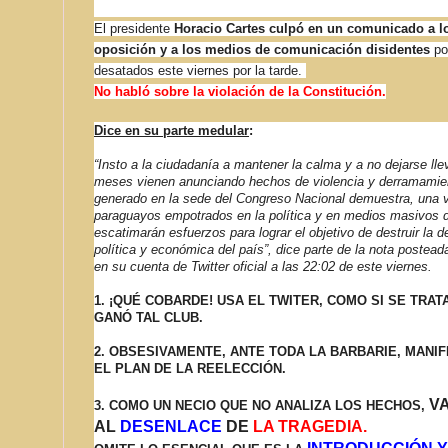
El presidente
Horacio Cartes culpó en un comunicado a l
oposición y a los medios de comunicación disidentes
po
desatados este viernes por la tarde.
No habló sobre la violación de la Constitución.
Dice en su parte medular
:
“Insto a la ciudadanía a mantener la calma y a no dejarse ll
meses vienen anunciando hechos de violencia y derramamien
generado en la sede del Congreso Nacional demuestra, una 
paraguayos empotrados en la política y en medios masivos 
escatimarán esfuerzos para lograr el objetivo de destruir la 
política y económica del país”, dice parte de la nota postead
en su cuenta de Twitter oficial a las 22:02 de este viernes.
1. ¡QUÉ COBARDE! USA EL TWITER, COMO SI SE TRA
GANÓ TAL CLUB.
2.
OBSESIVAMENTE, ANTE TODA LA BARBARIE, MANIF
EL PLAN DE LA REELECCIÓN.
V
3. COMO UN NECIO QUE NO ANALIZA LOS HECHOS,
AL
DESENLACE
DE
LA TRAGEDIA.