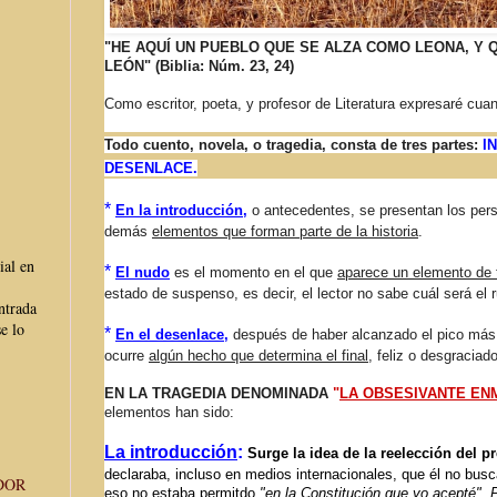
"HE AQUÍ UN PUEBLO QUE SE ALZA COMO LEONA, Y
LEÓN" (Biblia: Núm. 23, 24)
Como escritor, poeta, y profesor de Literatura expresaré cuan
Todo cuento, novela, o tragedia, consta de tres partes:
I
DESENLACE.
*
En la introducción
,
o antecedentes, se presentan los pers
demás
elementos que forman parte de la historia
.
ial en
*
El nudo
es el momento en el que
aparece un elemento de 
estado de suspenso, es decir, el lector no sabe cuál será el 
ntrada
e lo
*
En el desenlace
,
después de haber alcanzado el pico más a
ocurre
algún hecho que determina el final
, feliz o desgraciado
EN LA TRAGEDIA DENOMINADA
"
LA OBSESIVANTE EN
elementos han sido:
La introducción
:
Surge la idea de la reelección del p
declaraba, incluso en medios internacionales, que él no busc
DOR
eso no estaba permitdo
"en la Constitución que yo acepté".