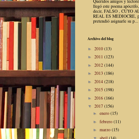
Queridos amigos y lector
llegó este poema apócrifo,
decir, FALSO , CUYO 
REAL ES MEDIOCRE, p
pretendió asignarle su p...
Archivo del blog
2010
(13)
►
2011
(123)
►
2012
(144)
►
2013
(186)
►
2014
(218)
►
2015
(198)
►
2016
(166)
►
2017
(156)
▼
enero
(15)
►
febrero
(11)
►
marzo
(15)
►
abril
(14)
▼