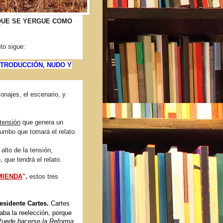
 QUE SE YERGUE COMO
to sigue:
NTRODUCCIÓN, NUDO Y
onajes, el escenario, y
tensión
que genera un
rumbo que tomará el relato.
lto de la tensión,
, que tendrá el relato.
MIENDA
",
estos tres
residente Cartes.
Cartes
aba la reelección, porque
 Puede hacerse la Reforma