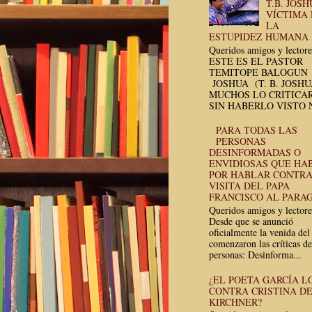
T.B. JOSH
VÍCTIMA
LA
ESTUPIDEZ HUMANA
Queridos amigos y lectore
ESTE ES EL PASTOR
TEMITOPE BALOGUN
JOSHUA (T. B. JOSH
MUCHOS LO CRITICA
SIN HABERLO VISTO N
PARA TODAS LAS
PERSONAS
DESINFORMADAS O
ENVIDIOSAS QUE HA
POR HABLAR CONTRA
VISITA DEL PAPA
FRANCISCO AL PARA
Queridos amigos y lectore
Desde que se anunció
oficialmente la venida del
comenzaron las críticas de
personas: Desinforma...
¿EL POETA GARCÍA L
CONTRA CRISTINA D
KIRCHNER?