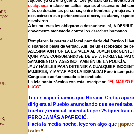
Aquello ya era una guerra. Los policías de la montada 
cualquiera
, incluso en calles lejanas al escenario del c
más de doscientas personas, entre hombres y mujeres. Y
DES
secuestraron sus pertenencias: dinero, celulares, zapatos
 CON
devolviron.
A las mujeres les obligaron a desnudarse, sí, A DESN
A
gravemente atentatoria contra los derechos humanos.
LA
Rompieron la puerta del local partidario del Partido Libe
dispararon balas de verdad. Allí, de un escopetazo de p
ASESINARON
POR LA ESPALDA
AL JOVEN DIRIGENTE
QUINTANA, CONSUMÁNDOSE DE ESTA FORMA EL PATO
SANGRIENTO Y ASESINO TAMBIÉN DE LA POLICÍA.
¡MUY HÁBILES PARA DETENER A CUALQUIER INOCENT
MUJERES, Y MATAR POR LA ESPALDA! Pero incompetent
Congreso que fue tomado e incendiado.
La tele ponía zócalos con esta inscripción
"EL MARZO 
QUE
LUGO".
Todos esperábamos que Horacio Cartes aparecie
dirigiera al Pueblo
anunciando que se retiraba
trucho y criminal
, inventado por 25 tipos traid
PERO JAMÁS APARECIÓ.
ER,
SO
Hacia la media noche, leyeron algo que
¡¡apar
twiter!!