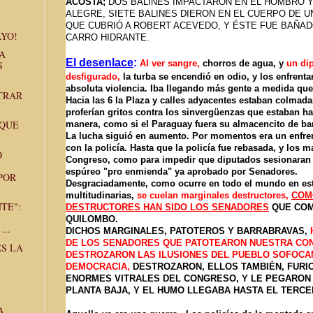
ACOSTA;
DOS BALINES IMPACTARON EN EL HOMBRO Y
ALEGRE, SIETE BALINES DIERON EN EL CUERPO DE 
QUE CUBRIÓ A ROBERT ACEVEDO, Y ÉSTE FUE BAÑA
YO!
CARRO HIDRANTE.
A
El desenlace
:
Al ver sangre,
chorros de agua, y
un dip
S
desfigurado,
la turba se encendió en odio, y los enfren
absoluta violencia. Iba llegando más gente a medida que
TRAR
Hacia las 6 la Plaza y calles adyacentes estaban colmad
proferían gritos contra los sinvergüenzas que estaban ha
 QUE
manera, como si el Paraguay fuera su almacencito de bar
La lucha siguió en aumento. Por momentos era un enfre
con la policía. Hasta que la policía fue rebasada, y los m
O
Congreso, como para impedir que diputados sesionaran 
espúreo "pro enmienda" ya aprobado por Senadores.
POR
Desgraciadamente, como ocurre en todo el mundo en es
multitudinarias,
se cuelan marginales destructores,
COM
TE":
DESTRUCTORES HAN SIDO LOS SENADORES
QUE CO
QUILOMBO.
...
DICHOS MARGINALES, PATOTEROS Y BARRABRAVAS,
DE LOS SENADORES QUE PATOTEARON NUESTRA CON
ES LA
DESTROZARON LAS ILUSIONES DEL PUEBLO SOFOC
DEMOCRACIA,
DESTROZARON, ELLOS TAMBIÉN, FUR
ENORMES VITRALES DEL CONGRESO, Y LE PEGARON 
PLANTA BAJA, Y EL HUMO LLEGABA HASTA EL TERCE
A