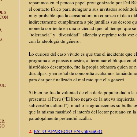
reparamos en el penoso papel protagonizado por Del Río
el contacto físico para denigrar a sus invitados sobándol
DES
muy probable que la censuradora no conozca ni de a oí
 CON
indirectamente cumplimenta a pie juntillas sus deseos qu
moneda corriente en una sociedad que, al tiempo que se 
A
“tolerancia” y “diversidad”, silencia y reprime toda voz 
LA
con la ideología de género.
Lo curioso del caso vivido es que tras el incidente que e
programa a expensas nuestra, al terminar el bloque en el
histriónico desempeño, fue la propia ofensora quien se n
disculpas, y en señal de concordia acabamos tomándonos
para dar por finalizado el mal rato que ella generó.
QUE
Si bien no fue la voluntad de ella darle popularidad a la
presentar al Perú (“El libro negro de la nueva izquierda.
subversión cultural”), mucho le agradecemos su bullicio
que la misma masificó el interés del lector peruano en la
paradojalmente pretendió acallar.
ER,
SO
2.
ESTO APARECIO EN CitizenGO