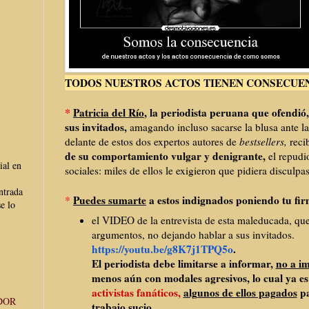
TODOS NUESTROS ACTOS TIENEN CONSECUEN
*
Patricia del Río
, la periodista peruana que ofendió,
sus invitados,
amagando incluso sacarse la blusa ante l
delante de estos dos expertos autores de
bestsellers,
recib
de su comportamiento vulgar y denigrante,
el repudi
ial en
sociales: miles de ellos le exigieron que pidiera disculpa
ntrada
*
Puedes sumarte
a estos indignados poniendo tu fi
e lo
el VIDEO de la entrevista de esta maleducada, que 
argumentos, no dejando hablar a sus invitados.
https://youtu.be/g8K7j1TPQ5o
.
El periodista debe limitarse a informar,
no a i
menos aún con modales agresivos, lo cual ya es
activistas fanáticos,
algunos de ellos pagados
pa
DOR
trabajo sucio.