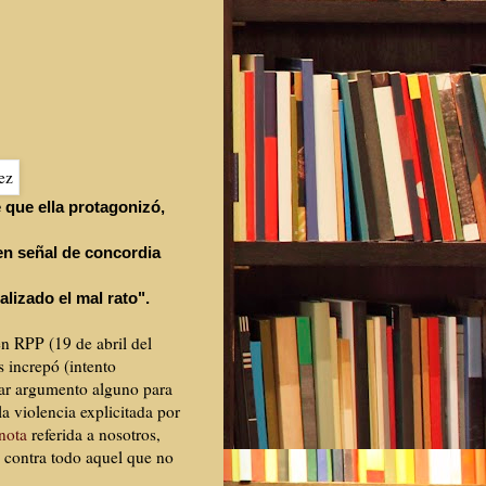
e que ella protagonizó,
en señal de concordia
lizado el mal rato".
en RPP (19 de abril del
 increpó (intento
ndar argumento alguno para
a violencia explicitada por
nota
referida a nosotros,
a contra todo aquel que no