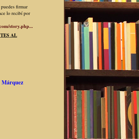
e puedes firmar
ace lo
recibí por
com/story.p
hp...
TES AL
N. Márquez