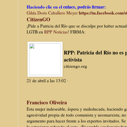
enlace, podrás firmar:
Haciendo clic en el
https://m.facebook.com/s
Gilda Doris Caballero Meyer
CitizenGO
¡Pide a Patricia del Río que se disculpe por haber actua
LGTB en
RPP Noticias
! FIRMA:
RPP: Patricia del Río no es p
activista
citizengo.org
21 de abril a las 13:02
·
Francisco Oliveira
Esta mujer indeseable, áspera y maleducada, haciendo gal
agresividad propia de todo comunista y neomarxista, no
argumento para hacer frente a los expertos invitados. Se 
le estuvieran robando el auto, ¡Execrable seudoperiodist