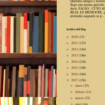
Queridos amigos y lector
llegó este poema apócrifo,
decir, FALSO , CUYO 
REAL ES MEDIOCRE, p
pretendió asignarle su p...
Archivo del blog
2010
(13)
►
2011
(123)
►
2012
(144)
►
2013
(186)
►
2014
(218)
►
2015
(198)
►
2016
(166)
►
2017
(156)
▼
enero
(15)
►
febrero
(11)
►
marzo
(15)
►
abril
(14)
▼