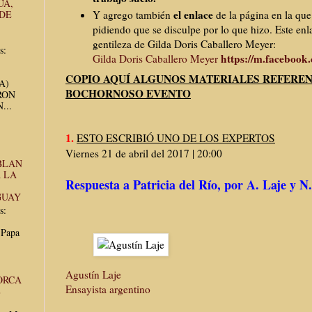
UA,
el enlace
 DE
Y agrego también
de la página en la qu
pidiendo que se disculpe por lo que hizo. Este enl
gentileza de Gilda Doris Caballero Meyer:
s:
https://m.facebook.
Gilda Doris Caballero Meyer
COPIO AQUÍ ALGUNOS MATERIALES REFEREN
UA)
BOCHORNOSO EVENTO
RON
...
1.
ESTO ESCRIBIÓ UNO DE LOS EXPERTOS
Viernes 21 de abril del 2017 | 20:00
BLAN
 LA
Respuesta a Patricia del Río, por A. Laje y 
GUAY
s:
 Papa
Agustín Laje
ORCA
Ensayista argentino
E