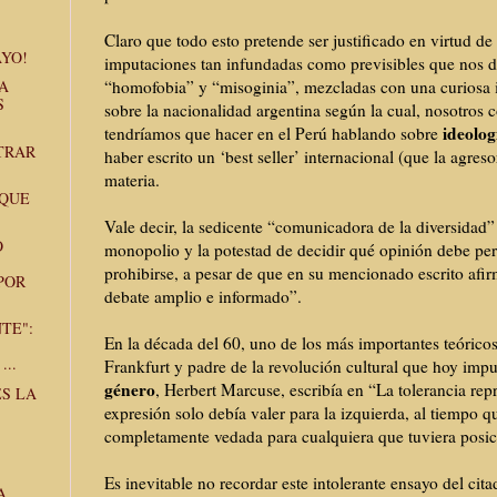
Claro que todo esto pretende ser justificado en virtud d
YO!
imputaciones tan infundadas como previsibles que nos d
“homofobia” y “misoginia”, mezcladas con una curiosa 
A
S
sobre la nacionalidad argentina según la cual, nosotros
ideolog
tendríamos que hacer en el Perú hablando sobre
TRAR
haber escrito un ‘best seller’ internacional (que la agreso
materia.
 QUE
Vale decir, la sedicente “comunicadora de la diversidad” 
O
monopolio y la potestad de decidir qué opinión debe per
prohibirse, a pesar de que en su mencionado escrito afi
POR
debate amplio e informado”.
TE":
En la década del 60, uno de los más importantes teóricos
...
Frankfurt y padre de la revolución cultural que hoy impu
género
, Herbert Marcuse, escribía en “La tolerancia repr
ES LA
expresión solo debía valer para la izquierda, al tiempo q
completamente vedada para cualquiera que tuviera posici
Es inevitable no recordar este intolerante ensayo del ci
A