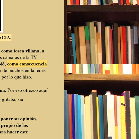
CIA.
 como tosca villana, a
as cámaras de la TV,
como consecuencia
ió,
o de muchos en la redes
s por lo que hizo.
rma.
Por eso ofrezco aquí
gritaba, sin
mponer su opinión
,
 propio de los
ra hacer este