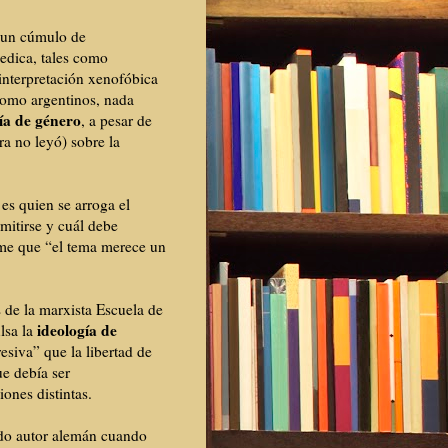
e un cúmulo de
edica, tales como
interpretación xenofóbica
 como argentinos, nada
ía de género
, a pesar de
ra no leyó) sobre la
es quien se arroga el
mitirse y cuál debe
rme que “el tema merece un
 de la marxista Escuela de
ideología de
lsa la
esiva” que la libertad de
ue debía ser
ones distintas.
tado autor alemán cuando