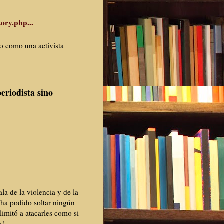
tory.p
hp...
do como una activista
eriodista sino
a de la violencia y de la
 ha podido soltar ningún
limitó a atacarles como si
a
!