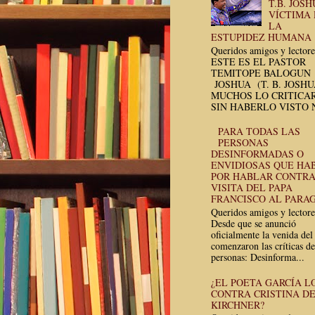
T.B. JOSH
VÍCTIMA
LA
ESTUPIDEZ HUMANA
Queridos amigos y lectore
ESTE ES EL PASTOR
TEMITOPE BALOGUN
JOSHUA (T. B. JOSH
MUCHOS LO CRITICA
SIN HABERLO VISTO N
PARA TODAS LAS
PERSONAS
DESINFORMADAS O
ENVIDIOSAS QUE HA
POR HABLAR CONTRA
VISITA DEL PAPA
FRANCISCO AL PARA
Queridos amigos y lectore
Desde que se anunció
oficialmente la venida del
comenzaron las críticas de
personas: Desinforma...
¿EL POETA GARCÍA L
CONTRA CRISTINA D
KIRCHNER?