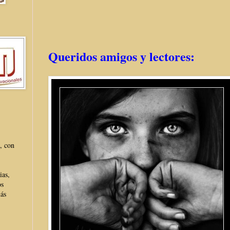
Queridos amigos y lectores:
, con
ias,
os
más