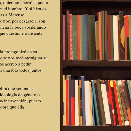
, quien no ahorró siquiera
es el hombro. Y si bien es
das a Marcuse,
e hoy, por desgracia, son
llena la boca vociferando
que cuestione o disienta
lla protagonizó en su
 que nos tocó atestiguar su
os acercó a pedir
 una foto todos juntos
 obra que venimos a
 Ideología de género o
sa intervención, puesto
 obra que ella