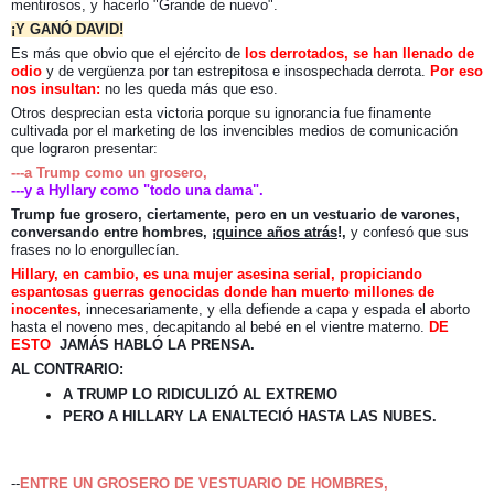
mentirosos, y hacerlo "Grande de nuevo".
¡Y GANÓ DAVID!
Es más que obvio que el ejército de
los derrotados, se han llenado de
odio
y de vergüenza por tan estrepitosa e insospechada derrota.
Por eso
nos insultan:
no les queda más que eso.
Otros desprecian esta victoria porque su ignorancia fue finamente
cultivada por el marketing de los invencibles medios de comunicación
que lograron presentar:
---a Trump como un grosero,
---y a Hyllary como "todo una dama".
Trump fue grosero, ciertamente, pero en un vestuario de varones,
conversando entre hombres, ¡
quince años atrás
!,
y confesó que sus
frases no lo enorgullecían.
Hillary, en cambio, es una mujer asesina serial, propiciando
espantosas guerras genocidas donde han muerto millones de
inocentes,
innecesariamente, y ella defiende a capa y espada el aborto
hasta el noveno mes, decapitando al bebé en el vientre materno.
DE
ESTO
JAMÁS HABLÓ LA PRENSA.
AL CONTRARIO:
A TRUMP LO RIDICULIZÓ AL EXTREMO
PERO A HILLARY LA ENALTECIÓ HASTA LAS NUBES.
--
ENTRE UN GROSERO DE VESTUARIO DE HOMBRES,