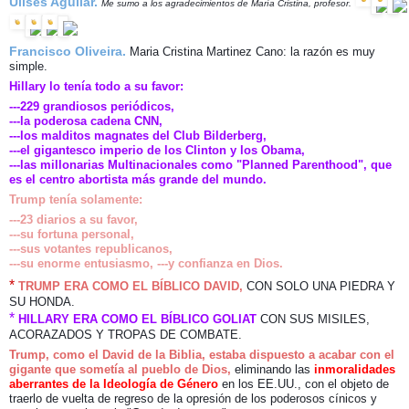
Ulises Aguilar.
Me sumo a los agradecimientos de María Cristina, profesor.
Francisco Oliveira.
Maria Cristina Martinez Cano: l
a razón es muy
simple.
Hillary lo tenía todo a su favor:
---229 grandiosos periódicos,
---la poderosa cadena CNN,
---los malditos magnates del Club Bilderberg,
---el gigantesco imperio de los Clinton y los Obama,
---las millonarias Multinacionales como "Planned Parenthood", que
es el centro abortista más grande del mundo.
Trump tenía solamente:
---23 diarios a su favor,
---su fortuna personal,
---sus votantes republicanos,
---su enorme entusiasmo,
---y confianza en Dios.
*
TRUMP ERA COMO EL BÍBLICO DAVID,
CON SOLO UNA PIEDRA Y
SU HONDA.
*
HILLARY ERA COMO EL BÍBLICO GOLIAT
CON SUS MISILES,
ACORAZADOS Y TROPAS DE COMBATE.
Trump, como el David de la Biblia, estaba dispuesto a acabar con el
gigante que sometía al pueblo de Dios,
eliminando las
inmoralidades
aberrantes de la Ideología de Género
en los EE.UU., con el objeto de
traerlo de vuelta de regreso de la opresión de los poderosos cínicos y