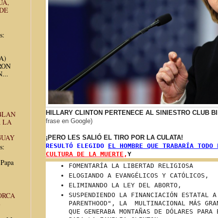
UA,
 DE
s:
UA)
RON
...
HILLARY CLINTON PERTENECE AL SINIESTRO CLUB 
BLAN
 LA
frase en Google)
GUAY
¡PERO LES SALIÓ EL TIRO POR LA CULATA!
s:
RESULTÓ ELEGIDO
EL HOMBRE QUE TRABARÍA TODO 
CULTURA DE LA MUERTE
,
Y
 Papa
FOMENTARÍA
LA LIBERTAD RELIGIOSA
ELOGIANDO A EVANGÉLICOS Y CATÓLICOS,
ELIMINANDO LA LEY DEL ABORTO,
ORCA
SUSPENDIENDO LA FINANCIACIÓN ESTATAL A
E
PARENTHOOD", LA MULTINACIONAL MÁS GRA
QUE GENERABA MONTAÑAS DE DÓLARES PARA 