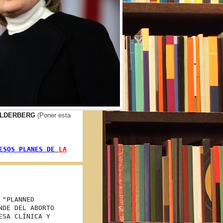
BILDERBERG
(Poner esta
ESOS PLANES DE
LA
 "PLANNED
NDE DEL ABORTO
ESA CLÍNICA Y