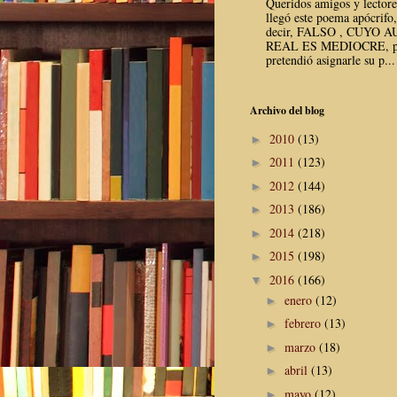
Queridos amigos y lector
llegó este poema apócrifo,
decir, FALSO , CUYO 
REAL ES MEDIOCRE, p
pretendió asignarle su p...
Archivo del blog
2010
(13)
►
2011
(123)
►
2012
(144)
►
2013
(186)
►
2014
(218)
►
2015
(198)
►
2016
(166)
▼
enero
(12)
►
febrero
(13)
►
marzo
(18)
►
abril
(13)
►
mayo
(12)
►