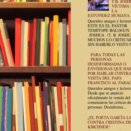
T.B. JOSH
VÍCTIMA
LA
ESTUPIDEZ HUMANA
Queridos amigos y lectore
ESTE ES EL PASTOR
TEMITOPE BALOGUN
JOSHUA (T. B. JOSH
MUCHOS LO CRITICA
SIN HABERLO VISTO N
PARA TODAS LAS
PERSONAS
DESINFORMADAS O
ENVIDIOSAS QUE HA
POR HABLAR CONTRA
VISITA DEL PAPA
FRANCISCO AL PARA
Queridos amigos y lectore
Desde que se anunció
oficialmente la venida del
comenzaron las críticas de
personas: Desinforma...
¿EL POETA GARCÍA L
CONTRA CRISTINA D
KIRCHNER?