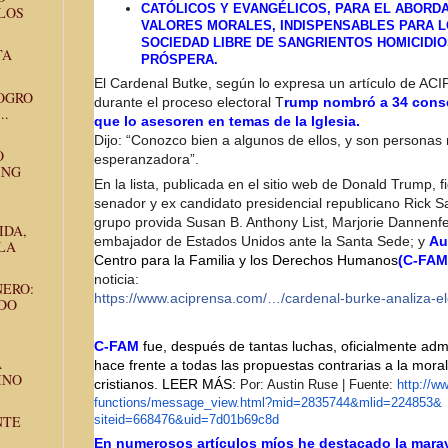
CATÓLICOS Y EVANGÉLICOS, PARA EL ABORD
LOS
VALORES MORALES, INDISPENSABLES PARA 
SOCIEDAD LIBRE DE SANGRIENTOS HOMICIDIO
TA
PRÓSPERA.
El Cardenal Butke, según lo expresa un artículo de A
OGRO
durante el proceso electoral T
rump nombró a 34 conse
..
que lo asesoren en temas de la Iglesia.
Dijo: “Conozco bien a algunos de ellos, y son persona
O
esperanzadora”.
ING
En la lista, publicada en el sitio web de Donald Trump, f
senador y ex candidato presidencial republicano Rick S
grupo provida Susan B. Anthony List, Marjorie Dannenfe
IDA,
embajador de Estados Unidos ante la Santa Sede; y
Au
LA
Centro para la Familia y los Derechos Humanos
(C-FAM
noticia:
NERO:
https://www.aciprensa.com/…/
cardenal-burke-analiza-el
NDO
.
C-FAM
fue, después de tantas luchas, oficialmente ad
A
hace frente a todas las propuestas contrarias a la moral 
INO
cristianos.
LEER MÁS:
Por: Austin Ruse | Fuente:
http://w
functions/message_view.html?
mid=2835744&mlid=224853&
NTE
siteid=668476&uid=7d01b69c8d
En numerosos artículos míos he destacado la marav