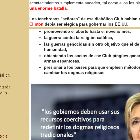
acontecimientos simplemente suceden
, tal como ellos los p
una enorme batalla.
Los tenebrosos "señores" de ese diabólico Club habían 
Clinton
debía ser elegida para gobernar los EE.UU.
promoviendo el aborto hasta el noveno mes,
la guerra contra la religión católica,
las guerras genocidas sin otro objetivo que el de
humanidad,
obteniendo los socios de ese Club pingües ganan
armas espantosas.
presionar a los países para que empleen métodos
cambiar los dogmas religiosos
ial en
ntrada
e lo
DOR