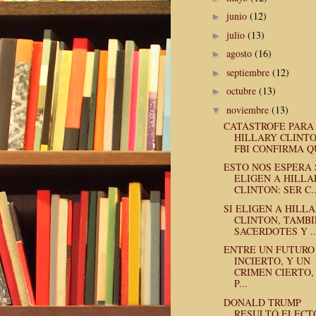
junio
(12)
►
julio
(13)
►
agosto
(16)
►
septiembre
(12)
►
octubre
(13)
►
noviembre
(13)
▼
CATÁSTROFE PARA
HILLARY CLINTO
FBI CONFIRMA QU
ESTO NOS ESPERA 
ELIGEN A HILLA
CLINTON: SER C..
SI ELIGEN A HILL
CLINTON, TAMB
SACERDOTES Y ..
ENTRE UN FUTURO
INCIERTO, Y UN
CRIMEN CIERTO,
P...
DONALD TRUMP
RESULTÓ ELECT