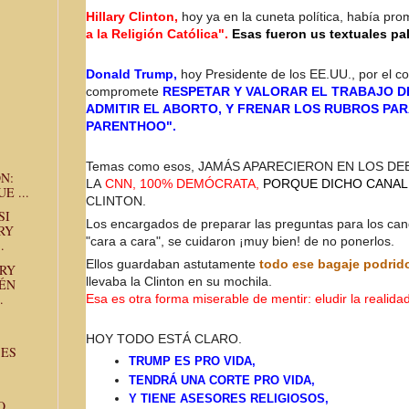
Hillary Clinton,
hoy ya en la cuneta política, había pr
a la Religión Católica".
Esas fueron us textuales pa
Donald Trump,
hoy Presidente de los EE.UU., por el co
compromete
RESPETAR Y VALORAR EL TRABAJO D
ADMITIR EL ABORTO, Y FRENAR LOS RUBROS PA
PARENTHOO".
Temas como esos, JAMÁS APARECIERON EN LOS D
N:
LA
CNN, 100% DEMÓCRATA,
PORQUE DICHO CANAL
E ...
CLINTON.
SI
Los encargados de preparar las preguntas para los can
RY
"cara a cara", se cuidaron ¡muy bien! de no ponerlos.
.
Ellos guardaban astutamente
todo ese bagaje podrido
ARY
llevaba la Clinton en su mochila.
IÉN
.
Esa es otra forma miserable de mentir: eludir la realidad
HOY TODO ESTÁ CLARO.
 ES
TRUMP ES PRO VIDA,
TENDRÁ UNA CORTE PRO VIDA,
Y TIENE ASESORES RELIGIOSOS,
O