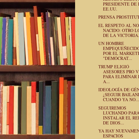
PRESIDENTE DE 
EE.UU.
PRENSA PROSTITU
EL RESPETO AL NO
NACIDO: OTRO L
DE LA VICTORIA.
UN HOMBRE
EMPEQUEÑECID
POR EL MARKET
"DEMÓCRAT...
TRUMP ELIGIÓ
ASESORES PRO V
PARA ELIMINAR 
A...
IDEOLOGÍA DE GÉ
¿SEGUIR BAILA
CUANDO YA NO..
SEGUIREMOS
LUCHANDO PAR
INSTALAR EL RE
DE DIOS...
YA HAY NUEVAME
ESPACIOS