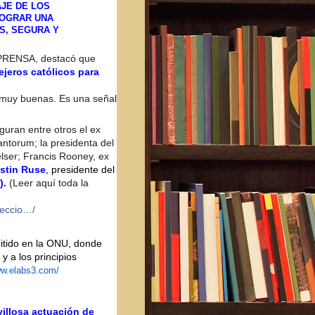
AJE DE LOS
LOGRAR UNA
S, SEGURA Y
CIPRENSA, destacó que
jeros católicos para
s muy buenas. Es una señal
iguran entre otros el ex
antorum; la presidenta del
lser; Francis Rooney, ex
stin Ruse
, presidente del
).
(Leer aquí toda la
eccio
…/
mitido en la ONU, donde
y a los principios
ww.elabs3.com/
illosa actuación de