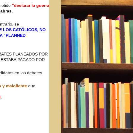
ometido
"declarar la guerra
labras.
ntrario, se
E LOS CATÓLICOS, NO
RA "PLANNED
EBATES PLANEADOS POR
 ESTABA
PAGADO POR
didatos en los debates
 y maloliente
que
.