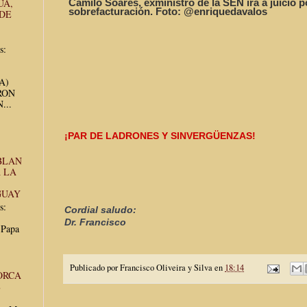
Camilo Soares, exministro de la SEN irá a juicio 
UA,
sobrefacturación. Foto: @enriquedavalos
 DE
s:
UA)
RON
...
¡PAR DE LADRONES Y SINVERGÜENZAS!
BLAN
 LA
GUAY
s:
Cordial saludo:

Dr. Francisco
 Papa
Publicado por
Francisco Oliveira y Silva
en
18:14
ORCA
E