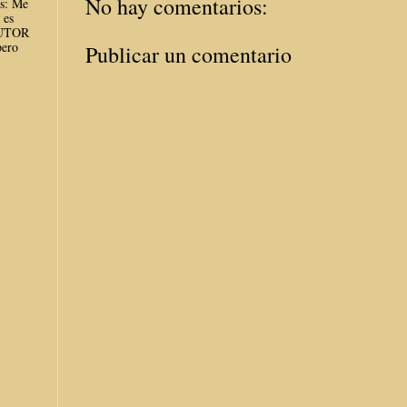
No hay comentarios:
es: Me
 es
AUTOR
ero
Publicar un comentario