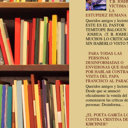
T.B. JOSH
VÍCTIMA
LA
ESTUPIDEZ HUMANA
Queridos amigos y lectore
ESTE ES EL PASTOR
TEMITOPE BALOGUN
JOSHUA (T. B. JOSH
MUCHOS LO CRITICA
SIN HABERLO VISTO N
PARA TODAS LAS
PERSONAS
DESINFORMADAS O
ENVIDIOSAS QUE HA
POR HABLAR CONTRA
VISITA DEL PAPA
FRANCISCO AL PARA
Queridos amigos y lectore
Desde que se anunció
oficialmente la venida del
comenzaron las críticas de
personas: Desinforma...
¿EL POETA GARCÍA L
CONTRA CRISTINA D
KIRCHNER?