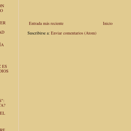
ON
RO
TER
Entrada más reciente
Inicio
AD
Suscribirse a:
Enviar comentarios (Atom)
ÍA
 ES
DIOS
":
TA?
DEL
TRE