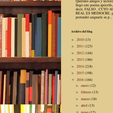
Queridos amigos y lector
llegó este poema apócrifo,
decir, FALSO , CUYO 
REAL ES MEDIOCRE, p
pretendió asignarle su p...
Archivo del blog
2010
(13)
►
2011
(123)
►
2012
(144)
►
2013
(186)
►
2014
(218)
►
2015
(198)
►
2016
(166)
▼
enero
(12)
►
febrero
(13)
►
marzo
(18)
►
abril
(13)
►
mayo
(12)
▼