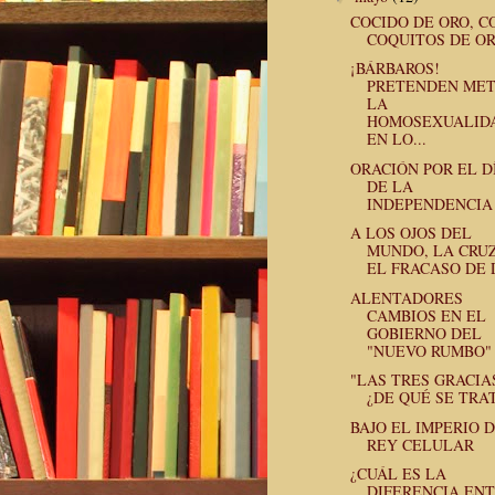
COCIDO DE ORO, C
COQUITOS DE O
¡BÁRBAROS!
PRETENDEN ME
LA
HOMOSEXUALID
EN LO...
ORACIÓN POR EL D
DE LA
INDEPENDENCIA
A LOS OJOS DEL
MUNDO, LA CRUZ
EL FRACASO DE 
ALENTADORES
CAMBIOS EN EL
GOBIERNO DEL
"NUEVO RUMBO"
"LAS TRES GRACIAS
¿DE QUÉ SE TRA
BAJO EL IMPERIO 
REY CELULAR
¿CUÁL ES LA
DIFERENCIA EN