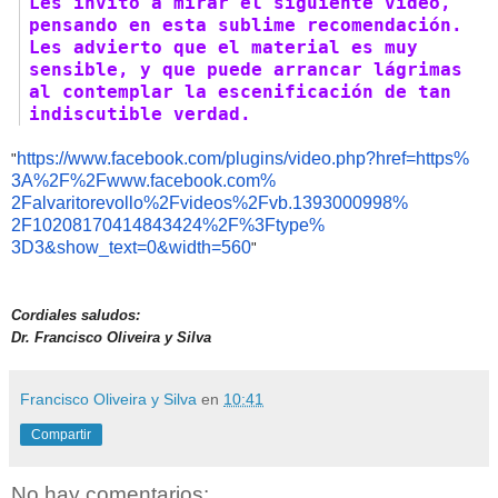
Les invito a mirar el siguiente video,
pensando en esta sublime recomendación.
Les advierto que el material es muy
sensible, y que puede arrancar lágrimas
al contemplar la escenificación de tan
indiscutible verdad.
https://www.facebook.com/
plugins/video.php?href=https%
"
3A%2F%2Fwww.facebook.com%
2Falvaritorevollo%2Fvideos%
2Fvb.1393000998%
2F10208170414843424%2F%3Ftype%
3D3&show_text=0&width=560
"
Cordiales saludos:
Dr. Francisco Oliveira y Silva
Francisco Oliveira y Silva
en
10:41
Compartir
No hay comentarios: