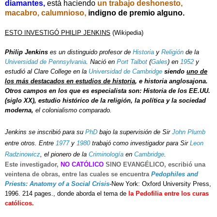
diamantes,
está haciendo
un trabajo deshonesto,
macabro, calumnioso,
indigno de premio alguno.
ESTO INVESTIGÓ PHILIP JENKINS
(Wikipedia)
Philip Jenkins
es un distinguido profesor de
Historia
y
Religión
de la
Universidad de Pennsylvania
. Nació en
Port Talbot
(
Gales
) en
1952
y
estudió al Clare College en la
Universidad de Cambridge
siendo
uno de
los más destacados en estudios de historia
, e historia anglosajona.
Otros campos en los que es especialista son: Historia de los EE.UU.
(siglo XX), estudio histórico de la religión, la política y la sociedad
moderna,
el colonialismo comparado.
Jenkins se inscribió para su
PhD
bajo la supervisión de Sir
John Plumb
entre otros. Entre
1977
y
1980
trabajó como investigador para Sir
Leon
Radzinowicz
, el pionero de la
Criminología
en
Cambridge
.
Este investigador,
NO CATÓLICO
SINO EVANGÉLICO,
escribió una
veintena de obras, entre las cuales se encuentra
Pedophiles and
Priests: Anatomy of a Social Crisis
-New York: Oxford University Press,
1996. 214 pages., donde aborda el tema de
la Pedofilia entre los curas
católicos.