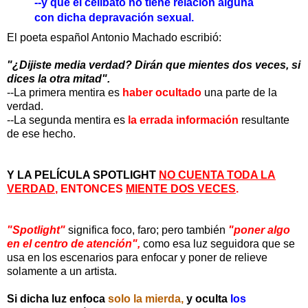
--y que el celibato no tiene relación alguna
con dicha depravación sexual.
El poeta español Antonio Machado escribió:
"¿Dijiste media verdad? Dirán que mientes dos veces, si
dices la otra mitad".
--La primera mentira es
haber ocultado
una parte de la
verdad.
--La segunda mentira es
la errada información
resultante
de ese hecho.
Y
LA PELÍCULA SPOTLIGHT
NO CUENTA TODA LA
VERDAD
, ENTONCES
MIENTE DOS VECES
.
"Spotlight"
significa foco, faro; pero también
"poner algo
en el centro de atención",
como esa luz seguidora que se
usa en los escenarios para enfocar y poner de relieve
solamente a un artista.
Si dicha luz enfoca
solo la mierda,
y oculta
los