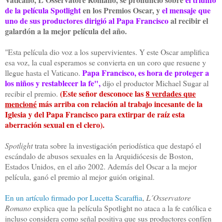
de la película Spotlight
en los Premios Oscar, y
el mensaje que
uno de sus productores dirigió
al Papa Francisco
al recibir el
galardón a la mejor película del año.
"Esta película dio voz a los supervivientes. Y este Oscar amplifica
esa voz, la cual esperamos se convierta en un coro que resuene y
Papa Francisco, es hora de proteger a
llegue hasta el Vaticano.
los niños y restablecer la fe",
dijo el productor Michael Sugar al
(Este señor desconoce las
8 verdades que
recibir el premio.
mencioné
más arriba con relación al trabajo incesante de la
Iglesia y del Papa Francisco para extirpar de raíz esta
aberración sexual en el clero).
Spotlight
trata sobre la investigación periodística que destapó el
escándalo de abusos sexuales en la Arquidiócesis de Boston,
Estados Unidos, en el año 2002. Además del Oscar a la mejor
película, ganó el premio al mejor guión original.
En un artículo firmado por Lucetta Scaraffia
,
L´Osservatore
Romano
explica que la película Spotlight no ataca a la fe católica e
incluso considera como señal positiva que sus productores confíen