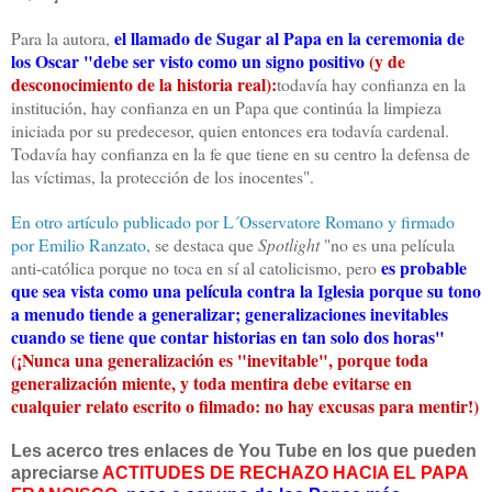
el llamado de Sugar al Papa en la ceremonia de
Para la autora,
los Oscar "debe ser visto como un signo positivo
(y de
desconocimiento de la historia real):
todavía hay confianza en la
institución, hay confianza en un Papa que continúa la limpieza
iniciada por su predecesor, quien entonces era todavía cardenal.
Todavía hay confianza en la fe que tiene en su centro la defensa de
las víctimas, la protección de los inocentes".
En otro artículo publicado por L´Osservatore Romano y firmado
por Emilio Ranzato
, se destaca que
Spotlight
"no es una película
es probable
anti-católica porque no toca en sí al catolicismo, pero
que sea vista como una película contra la Iglesia porque su tono
a menudo tiende a generalizar; generalizaciones inevitables
cuando se tiene que contar historias en tan solo dos horas"
(¡Nunca una generalización es "inevitable", porque toda
generalización miente, y toda mentira debe evitarse en
cualquier relato escrito o filmado: no hay excusas para mentir!)
Les acerco tres enlaces de You Tube en los que pueden
apreciarse
ACTITUDES DE RECHAZO HACIA EL PAPA