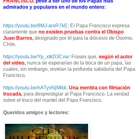
FRANCISCO,
pese a ser uno de los Papas más
admirados y populares en el mundo entero:
https://youtu.be/8MJ-arsR7kE
: El Papa Francisco expresa
claramente que
no existen pruebas contra el Obispo
Juan Barros,
designado por él para la diócesis de Osorno,
Chile.
https://youtu.be/Yp_xtkD3Cxw
: Frases que,
según el autor
del video,
nunca se esperarían de la boca de un papa, las
cuales, sin embargo, revelan la profunda sabiduría del Papa
Francisco.
https://youtu.be/nATyvNjMlkk
:
Una mentira con filmación
trucada,
para desprestigiar al Papa Francisco. La verdad
sobre el truco del mantel del Papa Francisco.
Queridos amigos y lectores: