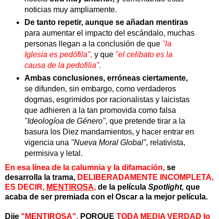
noticias muy ampliamente.
De tanto repetir,
aunque se añadan mentiras
para aumentar el impacto del escándalo, muchas
personas llegan a la conclusión de que
"la
Iglesia es pedófila",
y que
"el celibato es la
causa de la pedofilia".
Ambas conclusiones, erróneas ciertamente,
se difunden, sin embargo, como verdaderos
dogmas, esgrimidos por racionalistas y laicistas
que adhieren a la tan promovida como falsa
"Ideologíoa de Género",
que pretende tirar a la
basura los Diez mandamientos, y hacer entrar en
vigencia una
"Nueva Moral Global",
relativista,
permisiva y letal.
En esa línea de la calumnia y la difamación,
se
desarrolla la trama,
DELIBERADAMENTE INCOMPLETA,
ES DECIR,
MENTIROSA
,
de la película
Spotlight,
que
acaba de ser premiada con el Oscar a la mejor película.
Dije
"MENTIROSA",
PORQUE
TODA MEDIA VERDAD
lo