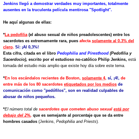
Jenkins llegó a demostrar verdades muy importantes, totalmente
ausentes en la truculenta película mentirosa "Spotlight".
He aquí algunas de ellas:
*
La pedofilia
(el abuso sexual de niños preadolescentes) entre los
sacerdotes es extremamente rara, pues
afecta
solamente al 0.3% del
clero
.
Sí: ¡Al 0,3%!
Esta cifra, citada en el libro
Pedophilia and Piresthood
(Pedofilia y
Sacerdocio),
escrito por el estudioso no-católico Philip Jenkins,
está
tomada del estudio más amplio que existe hoy día sobre este tema.
*
En los escándalos recientes de Boston,
solamente 4
,
sí, ¡4!,
de
entre más de los 80 sacerdotes
etiquetados por los medios
de
comunicación como "pedófilos", son en realidad culpables de
abusar de niños pequeños.
*
El número total de
sacerdotes que cometen abuso sexual
está por
debajo del 2%
,
que es semejante al porcentaje que se da entre
hombres casados
(Jenkins,
Pedophilia and Priests
).