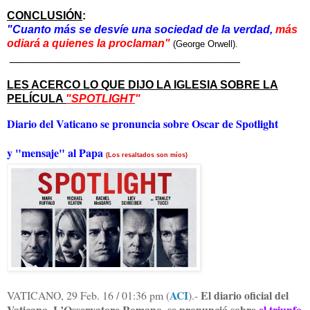
CONCLUSIÓN
:
"Cuanto más se desvíe una sociedad de la verdad,
más
odiará a quienes la proclaman"
(George Orwell).
_____________________________
________
LES ACERCO LO QUE DIJO LA IGLESIA SOBRE LA
PELÍCULA
"SPOTLIGHT
"
Diario del Vaticano se pronuncia sobre Oscar de Spotlight
y "mensaje" al Papa
(Los resaltados son míos)
ACI
El diario oficial del
VATICANO, 29 Feb. 16 / 01:36 pm (
).-
Vaticano, L’Osservatore Romano, se pronunció sobre
el triunfo