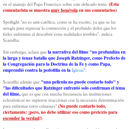
(Esta
en el manejo del Papa Francisco sobre este delicado tema.
comentarista se muestra
muy benévola
en sus comentarios)
Spotlight "no es anti-católica, como se ha escrito, ya que se las
arregla para expresar la conmoción y el profundo dolor que los
fieles enfrentan al descubrir estas realidades terribles", indica
Scaraffia.
la narrativa del filme "no profundiza en
Sin embargo, aclara que
la larga y tenaz batalla que Joseph Ratzinger, como Prefecto de
la Congregación para la Doctrina de la Fe y como Papa,
emprendió contra la pedofilia en la
Iglesia
".
"una película no puede contarlo todo" y
Scaraffia admite que
"las dificultades que Ratzinger enfrentó solo confirman el tema
del filme,
que es que con mucha frecuencia las instituciones
eclesiásticas no supieron reaccionar con la necesaria determinación
(No puede contarlo todo,
para enfrentar estos crímenes".
ciertamente: ¡pero, no debe utilizar eso como pretexto para
esconder la verdad
!)