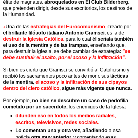
élite de magnates,
abroquelados en El Club Bilderberg,
que pretenden dirigir, desde sus escritorios, los destinos de
la Humanidad.
Una de las
estrategias del Eurocomunismo,
creado por
+
el brillante filósofo italiano Antonio Gramsci,
es la de
destruir la Iglesia Católica,
para lo cual
él señala también
el uso de la mentira y de las trampas,
enseñando que,
para destruir la Iglesia, se debe cambiar de estrategia:
"se
debe sustituir el asalto, por el acoso y la infiltración".
Si bien es cierto que Gramsci se convirtió al Catolicismo y
recibió los sacramentos poco antes de morir, sus t
ácticas
de la mentira,
el acoso y la infiltración de sus cipayos
dentro del clero católico,
sigue más vigente que nunca.
Por ejemplo,
no bien se descubre un caso de pedofilia
cometido por un sacerdote,
los enemigos de la Iglesia
difunden eso en todos los medios radiales,
escritos, televisivos, redes sociales.
Lo comentan una y otra vez,
añadiendo
a esa
noticia
otra muy anterior,
y comentando esas