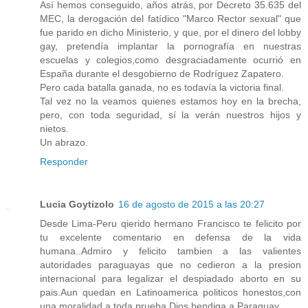
Así hemos conseguido, años atrás, por Decreto 35.635 del
MEC, la derogación del fatídico "Marco Rector sexual" que
fue parido en dicho Ministerio, y que, por el dinero del lobby
gay, pretendía implantar la pornografía en nuestras
escuelas y colegios,como desgraciadamente ocurrió en
España durante el desgobierno de Rodríguez Zapatero.
Pero cada batalla ganada, no es todavía la victoria final.
Tal vez no la veamos quienes estamos hoy en la brecha,
pero, con toda seguridad, sí la verán nuestros hijos y
nietos.
Un abrazo.
Responder
Lucia Goytizolo
16 de agosto de 2015 a las 20:27
Desde Lima-Peru qierido hermano Francisco te felicito por
tu excelente comentario en defensa de la vida
humana..Admiro y felicito tambien a las valientes
autoridades paraguayas que no cedieron a la presion
internacional para legalizar el despiadado aborto en su
pais.Aun quedan en Latinoamerica politicos honestos,con
una moralidad a toda prueba.Dios bendiga a Paraguay.