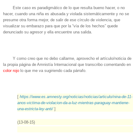
Este caso es paradigmático de lo que resulta bueno hacer, o no
hacer, cuando una niña es abusada y violada sistemáticamente y no se
presume otra forma mejor, de salir de ese círculo de violencia, que
visualizar su embarazo para que por la “vía de los hechos” quede
denunciado su agresor y ella encuentre una salida.
Y como creo que no debo callarme, aprovecho el artículo/noticia de
la propia página de Amnistía Internacional que transcribo comentando en
color rojo
lo que me va sugiriendo cada párrafo.
[
https://www.es.amnesty.org/
noticias/noticias/articulo/
nina-de-11-
anos-victima-de-
violacion-da-a-luz-mientras-
paraguay-mantiene-
una-
estricta-ley-anti/
]
(13-08-15)