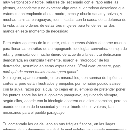
muy vergonzoso y torpe, retirarse del escenario con el rabo entre las
piernas, esconderse y no expresar algo ante el victorioso desenlace que
estamos contemplando ahora: madre, beba y abuela sanas y salvas, y
muchas familias paraguayas, identificadas con la causa de la defensa de
la vida, a las órdenes de estas tres mujeres para tenderles las dos
manos en este momento de necesidad
.
Pero estos agoreros de la muerte, estos cuervos ávidos de carne muerta
para llenar las entrañas de su repugnante ideología, convertida en hoja de
ruta, y premiada con mucho dinero de acuerdo a la estricta dedicación
demostrada en cumplirla fielmente, usaron el
"protocolo"
de los
derrotados, resumido en estas expresiones:
"Está bien: ganaste,
pero
mirá qué de cosas malas hiciste para ganar".
Se alegran, aparentemente, estos miserables, con sonrisa de hipócrita
cortesía, pero están frustrados y enojados por no haber podido salirse
con la suya, razón por la cual no cejan en su empeño de pretender poner
los puntos sobre las íes al gobierno paraguayo, equivocado siempre,
según ellos, acorde con la ideología abortera que ellos enarbolan, pero no
acorde con bien de la sociedad y con el triunfo de los valores, tan
necesarios para el pueblo paraguayo.
Tu comentario les da de lleno en sus frágiles flancos, en las llagas
mismas de su descarada maldad, lo cual celebro levantando nuevamente