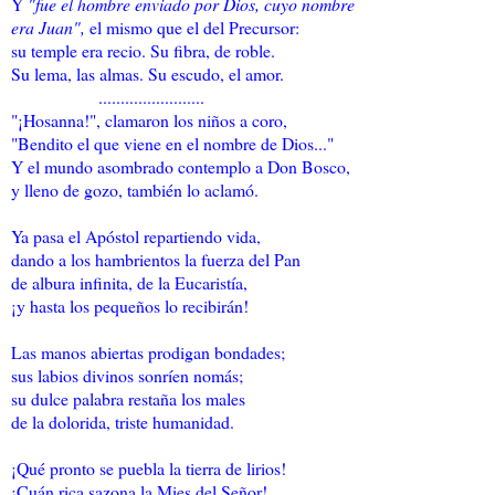
Y
"fue el hombre enviado por Dios, cuyo nombre
era Juan",
el mismo que el del Precursor:
su temple era recio. Su fibra, de roble.
Su lema, las almas. Su escudo, el amor.
........................
"¡Hosanna!", clamaron los niños a coro,
"Bendito el que viene en el nombre de Dios..."
Y el mundo asombrado contemplo a Don Bosco,
y lleno de gozo, también lo aclamó.
Ya pasa el Apóstol repartiendo vida,
dando a los hambrientos la fuerza del Pan
de albura infinita, de la Eucaristía,
¡y hasta los pequeños lo recibirán!
Las manos abiertas prodigan bondades;
sus labios divinos sonríen nomás;
su dulce palabra restaña los males
de la dolorida, triste humanidad.
¡Qué pronto se puebla la tierra de lirios!
¡Cuán rica sazona la Mies del Señor!