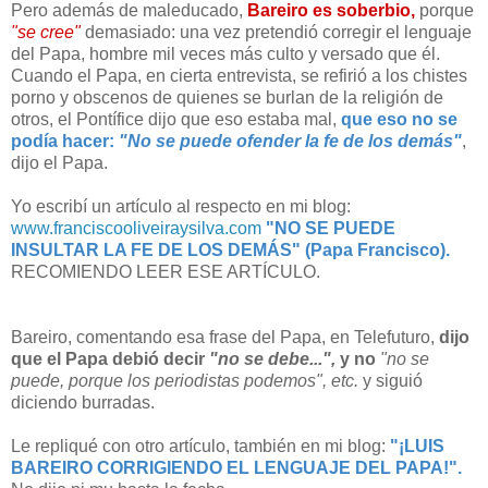
Pero además de maleducado,
Bareiro es soberbio,
porque
"se cree"
demasiado: una vez pretendió corregir el lenguaje
del Papa, hombre mil veces más culto y versado que él.
Cuando el Papa, en cierta entrevista, se refirió a los chistes
porno y obscenos de quienes se burlan de la religión de
otros, el Pontífice dijo que eso estaba mal,
que eso no se
podía
hacer:
"No se puede ofender la fe de los demás"
,
dijo el Papa.
Yo escribí un artículo al respecto en mi blog:
www.franciscooliveiraysilva.
com
"NO SE PUEDE
INSULTAR LA FE DE LOS DEMÁS" (Papa Francisco).
RECOMIENDO LEER ESE ARTÍCULO.
Bareiro, comentando esa frase del Papa, en Telefuturo,
dijo
que el Papa debió decir
"no se debe...",
y no
"no se
puede, porque los periodistas podemos", etc.
y siguió
diciendo burradas.
Le repliqué con otro artículo, también en mi blog:
"¡LUIS
BAREIRO CORRIGIENDO EL LENGUAJE DEL PAPA!".