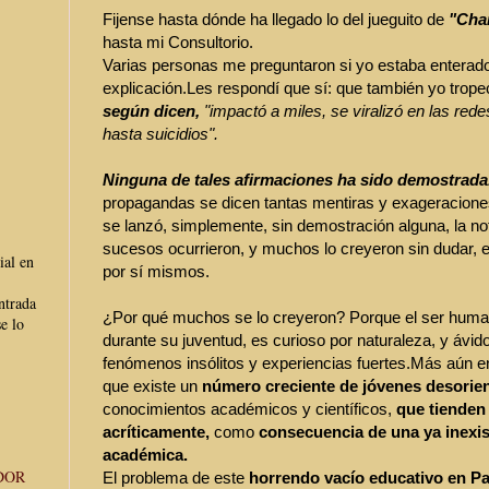
Fijense hasta dónde ha llegado lo del jueguito de
"Char
hasta mi Consultorio.
Varias personas me preguntaron si yo estaba enterado
explicación.
Les respondí que sí: que también yo tropec
según dicen,
"impactó a miles, se viralizó en las rede
hasta suicidios".
Ninguna de tales afirmaciones ha sido demostrada
propagandas se dicen tantas mentiras y exageraciones
se lanzó, simplemente, sin demostración alguna, la not
sucesos ocurrieron, y muchos lo creyeron sin dudar, e 
ial en
por sí mismos.
ntrada
¿Por qué muchos se lo creyeron? Porque el ser huma
e lo
durante su juventud, es curioso por naturaleza, y ávi
fenómenos insólitos y experiencias fuertes.
Más aún en
que existe un
número creciente de jóvenes desorie
conocimientos académicos y científicos,
que tienden
acríticamente,
como
consecuencia de una ya inexi
académica.
DOR
El problema de este
horrendo vacío educativo en P