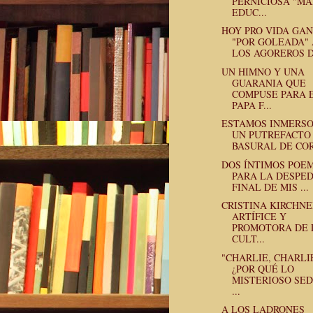
PERNICIOSA "M
EDUC...
HOY PRO VIDA GA
"POR GOLEADA" 
LOS AGOREROS D
UN HIMNO Y UNA
GUARANIA QUE
COMPUSE PARA 
PAPA F...
ESTAMOS INMERSO
UN PUTREFACTO
BASURAL DE COR
DOS ÍNTIMOS POE
PARA LA DESPE
FINAL DE MIS ...
CRISTINA KIRCHNE
ARTÍFICE Y
PROMOTORA DE 
CULT...
"CHARLIE, CHARLIE
¿POR QUÉ LO
MISTERIOSO SE
...
A LOS LADRONES