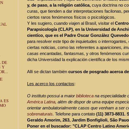
ON
y, de paso, a la religión católica,
cuya doctrina no co
curas, que tienden a dar interpretaciones facilonas, pe
ciertos raros fenómenos físicos o psicológicos.
Y les sugiero, cuando viajen al Brasil, visitar el
Centro
UAL
Parapsicología (CLAP), en la Universidad de Anchie
cientíco, que es el Padre Oscar González Quevedo,
para resolver este tipo de inquietudes o interrogantes, 
ciertas noticias, como las referentes a
apariciones, im
casas encantadas, fantasmas,
y otros fenómenos curi
.
dicha Universidad la explicación científica de los mis
 DE
 Y
R...
Allí se dictan también
cursos de posgrado acerca de
SE
Les acerco los contactos
:
O instituto possui a maior
biblioteca
na especialidade d
A ES
América Latina
, além de dispor de uma equipe especia
OMO
orientar ambulatorialmente casos que venham a ser 
sobrenaturais
.
Telefone para contato
(11) 3873-8831. 
Geraldo Amorim, 263, Jardim Bonfiglioli, São Pau
Poner en el buscador: "CLAP Centro Latino Ameri