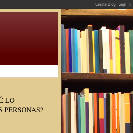
É LO
S PERSONAS?