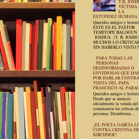
T.B. JOSH
VÍCTIMA
LA
ESTUPIDEZ HUMANA
Queridos amigos y lectore
ESTE ES EL PASTOR
TEMITOPE BALOGUN
JOSHUA (T. B. JOSH
MUCHOS LO CRITICA
SIN HABERLO VISTO N
PARA TODAS LAS
PERSONAS
DESINFORMADAS O
ENVIDIOSAS QUE HA
POR HABLAR CONTRA
VISITA DEL PAPA
FRANCISCO AL PARA
Queridos amigos y lectore
Desde que se anunció
oficialmente la venida del
comenzaron las críticas de
personas: Desinforma...
¿EL POETA GARCÍA L
CONTRA CRISTINA D
KIRCHNER?