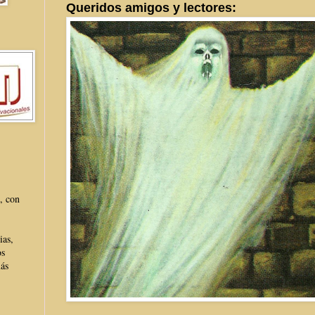
Queridos amigos y lectores:
, con
ias,
os
más