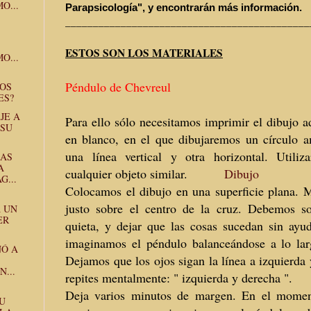
O...
Parapsicología", y encontrarán más información.
______________________________
______________
ESTOS SON LOS MATERIALES
O...
Péndulo de Chevreul
OS
ES?
JE A
Para ello sólo necesitamos imprimir el dibujo a
 SU
en blanco, en el que dibujaremos un círculo a
una línea vertical y otra horizontal. Util
LAS
A
cualquier objeto similar.
Dibujo
G...
Colocamos el dibujo en una superficie plana.
justo sobre el centro de la cruz. Debemos s
A UN
ER
quieta, y dejar que las cosas sucedan sin ayud
imaginamos el péndulo balanceándose a lo larg
NÓ A
Dejamos que los ojos sigan la línea a izquierda 
...
repites mentalmente: " izquierda y derecha ".
Deja varios minutos de margen. En el momen
U