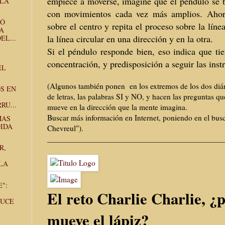
empiece a moverse, imagine que el péndulo se 
ALA
con movimientos cada vez más amplios. Ahor
NÓ
sobre el centro y repita el proceso sobre la líne
A
la línea circular en una dirección y en la otra.
EL...
Si el péndulo responde bien, eso indica que ti
concentración, y predisposición a seguir las inst
EL
(Algunos también ponen en los extremos de los dos diám
S EN
de letras, las palabras SI y NO, y hacen las preguntas qu
RU...
mueve en la dirección que la mente imagina.
Buscar más información en Internet, poniendo en el bus
MAS
DIDA
Chevreul").
______________________________
______________
R,
LA
":
El reto Charlie Charlie, ¿
DUCE
mueve el lápiz?