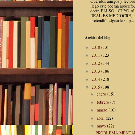
Queridos amigos y lector
llegó este poema apócrifo,
decir, FALSO , CUYO 
REAL ES MEDIOCRE, p
pretendió asignarle su p...
Archivo del blog
2010
(13)
►
2011
(123)
►
2012
(144)
►
2013
(186)
►
2014
(218)
►
2015
(198)
▼
enero
(15)
►
febrero
(7)
►
marzo
(16)
►
abril
(22)
►
mayo
(22)
▼
PROBLEMA MENTA