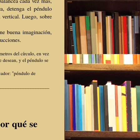
balancea cada vez más,
a, detenga el péndulo
a vertical. Luego, sobre
ene buena imaginación,
rucciones.
etros del círculo, en vez
e desean, y el péndulo se
cador: "péndulo de
________________
____
por qué se