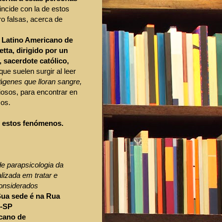
incide con la de estos
ro falsas, acerca de
 Latino Americano de
tta, dirigido por un
 sacerdote católico,
que suelen surgir al leer
ágenes que lloran sangre,
osos, para encontrar en
mos.
 estos fenómenos.
e parapsicologia da
lizada em tratar e
considerados
Sua sede é na Rua
o-SP
cano de