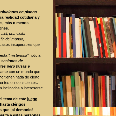
soluciones en planos
ra realidad cotidiana y
s, más o menos
ones.
 allá, una visita
 fin del mundo,
racasos insuperables que
 esta
"misteriosa"
noticia,
s sesiones de
es pero falsas e
tarse con un mundo que
o tienen nada de cierto
ientes o inconscientes.
 inclinadas a interesarse
el tema de este
juego
hasta clérigos
s que ¡al demonio!
erita a estas personas