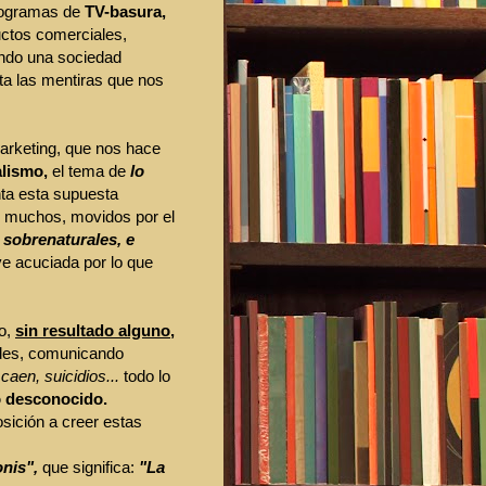
rogramas de
TV-basura,
ctos comerciales,
ando una sociedad
ta las mentiras que nos
arketing, que nos hace
alismo,
el tema de
lo
ta esta supuesta
de muchos, movidos por el
 sobrenaturales, e
e acuciada por lo que
to,
sin resultado alguno
,
edes, comunicando
caen, suicidios...
todo lo
o desconocido.
sición a creer estas
onis",
que significa:
"La