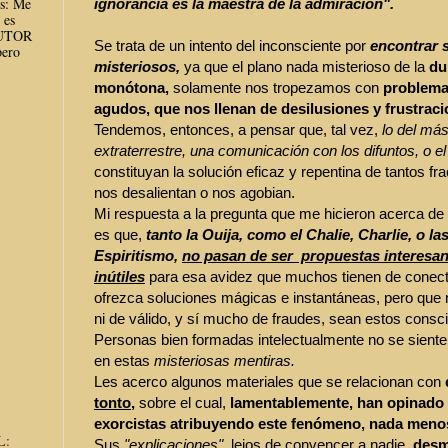
es: Me
ignorancia es la maestra de la admiración".
 es
AUTOR
Se trata de un intento del inconsciente por
encontrar 
ero
misteriosos,
ya que el plano nada misterioso de la
du
monótona,
solamente nos tropezamos con
problema
agudos, que nos llenan de desilusiones y frustraci
Tendemos, entonces, a pensar que, tal vez,
lo del más
extraterrestre, una comunicación con los difuntos, o el
constituyan la solución eficaz y repentina de tantos f
nos desalientan o nos agobian.
Mi respuesta a la pregunta que me hicieron acerca de
es que,
tanto la
Ouija, como el Chalie, Charlie, o la
Espiritismo,
no pasan de ser propuestas interesant
inútiles
para esa avidez que muchos tienen de conec
ofrezca soluciones mágicas e instantáneas, pero que n
ni de válido, y sí mucho de fraudes, sean estos consc
Personas bien formadas intelectualmente no se sienten
en estas
misteriosas mentiras.
Les acerco algunos materiales que se relacionan con
tonto
,
sobre el cual,
lamentablemente, han opinado 
exorcistas atribuyendo este fenómeno, nada meno
L:
Sus
"explicaciones",
lejos de convencer a nadie,
desm