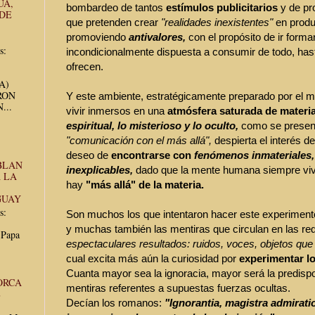
UA,
bombardeo de tantos
estímulos publicitarios
y de p
 DE
que pretenden crear
"realidades inexistentes"
en produ
promoviendo
antivalores,
con el propósito de ir form
s:
incondicionalmente dispuesta a consumir de todo, has
ofrecen.
UA)
RON
Y este ambiente, estratégicamente preparado por el m
...
vivir inmersos en una
atmósfera saturada de materi
espiritual, lo misterioso y lo oculto,
como se presen
"comunicación con el más allá",
despierta el interés 
deseo de
encontrarse con
fenómenos inmateriales,
BLAN
inexplicables,
dado que la mente humana siempre viv
 LA
hay
"más allá" de la materia.
GUAY
s:
Son muchos los que intentaron hacer este experimen
y muchas también las mentiras que circulan en las r
 Papa
espectaculares resultados:
ruidos, voces, objetos que 
cual excita más aún la curiosidad por
experimentar l
Cuanta mayor sea la ignoracia, mayor será la predispo
ORCA
mentiras referentes a supuestas fuerzas ocultas.
E
Decían los romanos:
"Ignorantia, magistra admirati