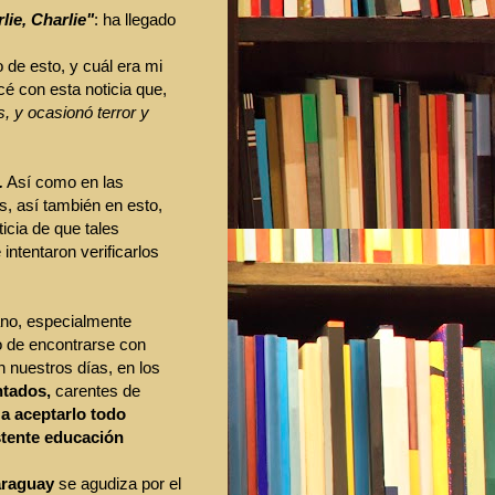
lie, Charlie"
: ha llegado
 de esto, y cuál era mi
é con esta noticia que,
s, y ocasionó terror y
.
Así como en las
, así también en esto,
icia de que tales
intentaron verificarlos
no, especialmente
do de encontrarse con
 nuestros días, en los
ntados,
carentes de
 a aceptarlo todo
stente educación
araguay
se agudiza por el