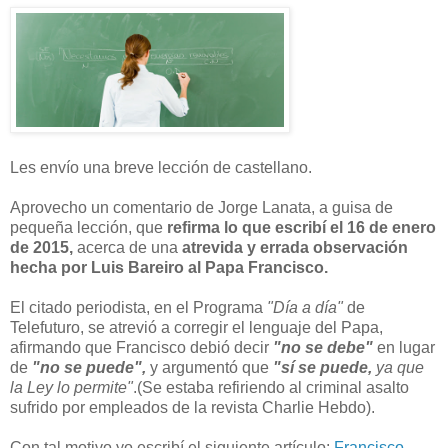
Les envío una breve lección de castellano.
Aprovecho un comentario de Jorge Lanata, a guisa de
pequeña lección, que
refirma lo que escribí el 16 de enero
de 2015,
acerca de una
atrevida y errada observación
hecha por Luis Bareiro al Papa Francisco.
El citado periodista, en el Programa
"Día a día"
de
Telefuturo, se atrevió a corregir el lenguaje del Papa,
afirmando que Francisco debió decir
"no se debe"
en lugar
de
"no se puede",
y argumentó que
"sí se puede,
ya que
la Ley lo permite"
.(Se estaba refiriendo al criminal asalto
sufrido por empleados de la revista Charlie Hebdo).
Con tal motivo yo escribí el siguiente artículo:
Francisco