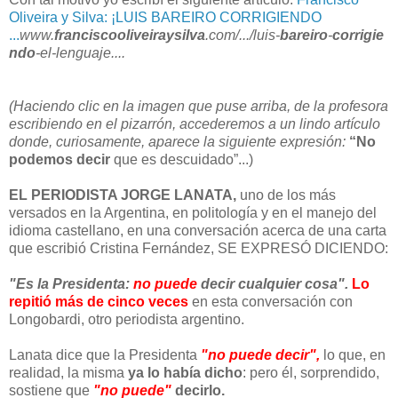
Oliveira y Silva: ¡LUIS BAREIRO CORRIGIENDO
...
www.
franciscooliveiraysilva
.com/.../luis-
bareiro
-
corrigie
ndo
-el-lenguaje....
(Haciendo clic en la imagen que puse arriba, de la profesora
escribiendo en el pizarrón, accederemos a un lindo artículo
donde, curiosamente, aparece la siguiente expresión:
“No
podemos decir
que es descuidado”...)
EL PERIODISTA JORGE LANATA,
uno de los más
versados en la Argentina, en politología y en el manejo del
idioma castellano, en una conversación acerca de una carta
que escribió Cristina Fernández, SE EXPRESÓ DICIENDO:
"Es la Presidenta:
no puede
decir cualquier cosa".
Lo
repitió más de cinco veces
en esta conversación con
Longobardi, otro periodista argentino.
Lanata dice que la Presidenta
"no puede decir",
lo que, en
realidad, la misma
ya lo había dicho
: pero él, sorprendido,
sostiene que
"no puede"
decirlo.