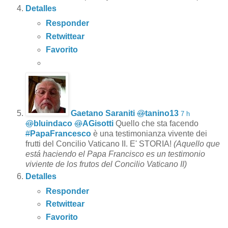
Detalles
Responder
Retwittear
Favorito
Gaetano Saraniti
@
tanino13
7 h
@
bluindaco
@
AGisotti
Quello che sta facendo
#
PapaFrancesco
è una testimonianza vivente dei
frutti del Concilio Vaticano II. E' STORIA!
(Aquello que
está haciendo el Papa Francisco es un testimonio
viviente de los frutos del Concilio Vaticano II)
Detalles
Responder
Retwittear
Favorito