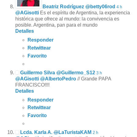
Beatriz Rodríguez
@
betty06rod
4 h
@
AGisotti
Es el espíritu de Argentina, la experiencia
histórica que ofrece al mundo: la convivencia es
posible. Argentina, pan para el mundo
Detalles
Responder
Retwittear
Favorito
Guillermo Silva
@
Guillermo_S12
3 h
@
AGisotti
@
AlbertoPedro
// Grande PAPA
FRANCISCO!!!!
Detalles
Responder
Retwittear
Favorito
Lcda. Karla A.
@
LaTuristaKAM
2 h