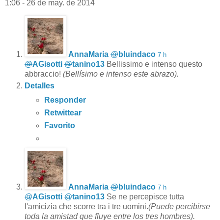
1:06 - 26 de may. de 2014
AnnaMaria
@
bluindaco
7 h
@
AGisotti
@
tanino13
Bellissimo e intenso questo
abbraccio!
(Bellísimo e intenso este abrazo).
Detalles
Responder
Retwittear
Favorito
AnnaMaria
@
bluindaco
7 h
@
AGisotti
@
tanino13
Se ne percepisce tutta
l'amicizia che scorre tra i tre uomini.
(Puede percibirse
toda la amistad que fluye entre los tres hombres).