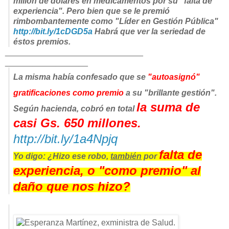
millón de dólares en medicamentos por su "falta de
experiencia". Pero bien que se le premió
rimbombantemente como "Líder en Gestión Pública"
http://bit.ly/1cDGD5a
Habrá que ver la seriedad de
éstos premios.
______________________________
__________________
La misma había confesado que se
"autoasignó"
gratificaciones como premio
a su "brillante gestión".
la
suma de
Según hacienda, cobró en total
casi Gs. 650 millones.
http://bit.ly/1a4Npjq
falta de
Yo digo: ¿Hizo ese robo,
también
por
experiencia, o "como premio" al
daño que nos hizo?