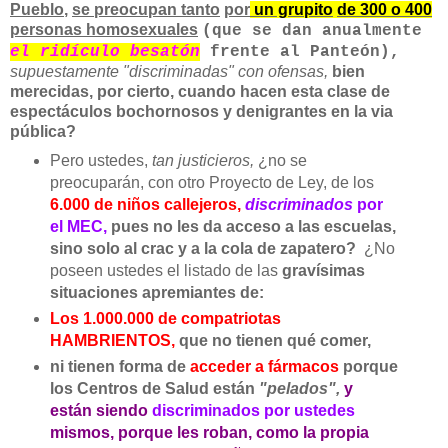
Pueblo
,
se preocupan tanto
por
un grupito
de 300 o 400
personas homosexuales
(que se dan anualmente
el ridículo besatón
frente al Panteón),
supuestamente "discriminadas" con ofensas,
bien
merecidas, por cierto, cuando hacen esta clase de
espectáculos bochornosos y denigrantes en la via
pública?
Pero ustedes,
tan justicieros,
¿no se
preocuparán, con otro Proyecto de Ley, de los
6.000 de niños callejeros,
discriminados
por
el MEC,
pues no les da acceso a las escuelas,
sino solo al crac y a la cola de zapatero?
¿No
poseen ustedes el listado de las
gravísimas
situaciones apremiantes de:
Los 1.000.000 de compatriotas
HAMBRIENTOS,
que no tienen qué comer,
ni tienen forma de
acceder a fármacos
porque
los Centros de Salud están
"pelados",
y
están siendo
discriminados por ustedes
mismos, porque les roban, como la propia