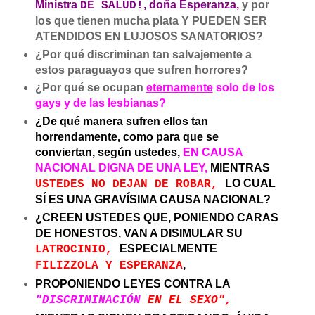
Ministra
, doña Esperanza,
y por
DE SALUD!
los que tienen mucha plata Y PUEDEN SER
ATENDIDOS EN LUJOSOS SANATORIOS?
¿Por qué discriminan tan salvajemente a
estos paraguayos que sufren horrores?
¿Por qué se ocupan
eternamente
solo de los
gays y de las lesbianas?
¿De qué manera sufren ellos tan
horrendamente, como para que se
conviertan, según ustedes,
EN CAUSA
NACIONAL DIGNA DE UNA LEY,
MIENTRAS
LO CUAL
USTEDES NO DEJAN DE ROBAR,
SÍ ES UNA GRAVÍSIMA CAUSA NACIONAL?
¿CREEN USTEDES QUE, PONIENDO CARAS
DE HONESTOS, VAN A DISIMULAR SU
ESPECIALMENTE
LATROCINIO,
,
FILIZZOLA Y ESPERANZA
PROPONIENDO LEYES CONTRA LA
"DISCRIMINACIÓN
EN EL SEXO",