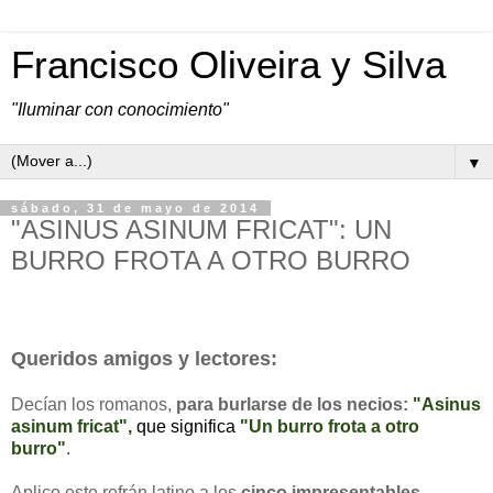
Francisco Oliveira y Silva
"Iluminar con conocimiento"
▼
sábado, 31 de mayo de 2014
"ASINUS ASINUM FRICAT": UN
BURRO FROTA A OTRO BURRO
Queridos amigos y lectores:
Decían los romanos,
para burlarse de los necios:
"Asinus
asinum fricat",
que significa
"Un burro frota a otro
burro"
.
Aplico este refrán latino a los
cinco impresentables