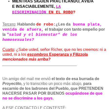
MIENTRAS SIGUEN PRACTICANDO, ÁVIDA
E INSACIABLEMENTE,
LA
DISCRIMINACIÓN
EN EL ROBO
?
Tercero
:
Hablando
¿Les da
de robo:
buena plata,
el trabajar con tanto empeño por
venida de afuera,
la
"salud y el bienestar" de los
homosexuales?
Cuarto
: ¿Sabe usted, señor Richer, que no les creemos: ni a
usted, ni a los
escombros
Esperanza y Filizzola
mencionados más arriba?
______________________________
____
Un amigo del mail me envió
el texto de esa burrada de
Proyectito,
y lo transcribo un poco más abajo,
para
escarnio de los ladrones del Pueblo, que PRETENDEN
HACERSE PASAR POR BUENOS
ocupándose de que
no se discrimine a los gays.
A ESE CONTACTO LE CONTESTÉ
: