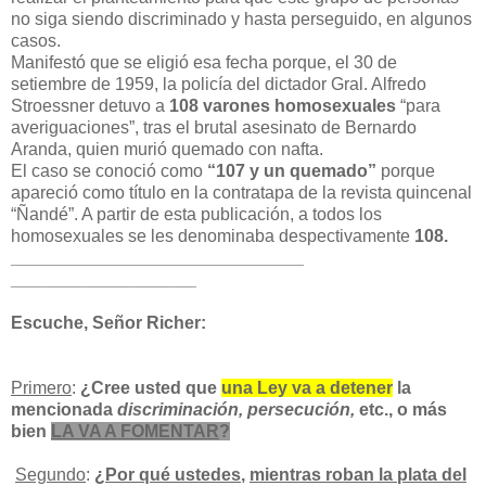
no siga siendo discriminado y hasta perseguido, en algunos
casos.
Manifestó que se eligió esa fecha porque, el 30 de
setiembre de 1959, la policía del dictador Gral. Alfredo
Stroessner detuvo a
108 varones homosexuales
“para
averiguaciones”, tras el brutal asesinato de Bernardo
Aranda, quien murió quemado con nafta.
El caso se conoció como
“107 y un quemado”
porque
apareció como título en la contratapa de la revista quincenal
“Ñandé”. A partir de esta publicación, a todos los
homosexuales se les denominaba despectivamente
108.
______________________________
___________________
Escuche, Señor Richer:
Primero
:
¿Cree usted que
una Ley va a detener
la
mencionada
discriminación, persecución,
etc., o más
bien
LA VA A FOMENTAR
?
Segundo
:
¿
Por qué ustedes
,
mientras roban la plata del