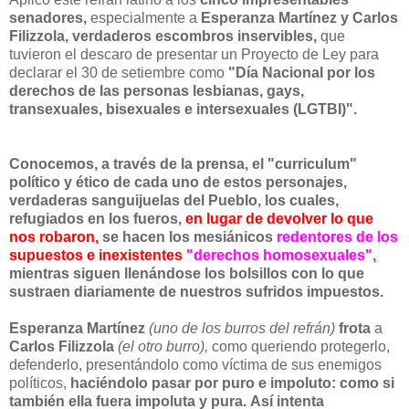
senadores,
especialmente a
Esperanza Martínez y Carlos
Filizzola, verdaderos escombros inservibles,
que
tuvieron el descaro de presentar un Proyecto de Ley para
declarar el 30 de setiembre como
"Día Nacional por los
derechos de las personas lesbianas, gays,
transexuales, bisexuales e intersexuales (LGTBI)".
Conocemos, a través de la prensa, el "curriculum"
político y ético de cada uno de estos personajes,
verdaderas sanguijuelas del Pueblo, los cuales,
refugiados en los fueros,
en lugar de devolver lo que
nos robaron,
se hacen los mesiánicos
redentores de los
supuestos e inexistentes
"derechos homosexuales",
mientras siguen llenándose los bolsillos con lo que
sustraen diariamente de nuestros sufridos impuestos.
Esperanza Martínez
(uno de los burros del refrán)
frota
a
Carlos Filizzola
(el otro burro),
como queriendo protegerlo,
defenderlo, presentándolo como víctima de sus enemigos
políticos,
haciéndolo pasar por puro e impoluto: como si
también ella fuera impoluta y pura.
Así intenta