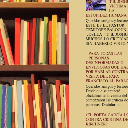
T.B. JOSH
VÍCTIMA
LA
ESTUPIDEZ HUMANA
Queridos amigos y lectore
ESTE ES EL PASTOR
TEMITOPE BALOGUN
JOSHUA (T. B. JOSH
MUCHOS LO CRITICA
SIN HABERLO VISTO N
PARA TODAS LAS
PERSONAS
DESINFORMADAS O
ENVIDIOSAS QUE HA
POR HABLAR CONTRA
VISITA DEL PAPA
FRANCISCO AL PARA
Queridos amigos y lectore
Desde que se anunció
oficialmente la venida del
comenzaron las críticas de
personas: Desinforma...
¿EL POETA GARCÍA L
CONTRA CRISTINA D
KIRCHNER?