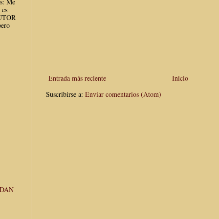
es: Me
 es
AUTOR
ero
Entrada más reciente
Inicio
Suscribirse a:
Enviar comentarios (Atom)
UDAN