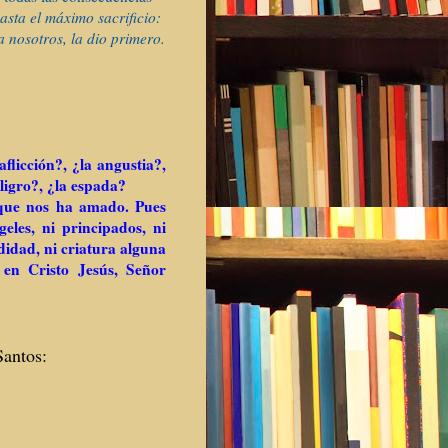
hasta el máximo sacrificio:
 nosotros, la dio primero.
licción?, ¿la angustia?,
ligro?, ¿la espada?
 que nos ha amado. Pues
eles, ni principados, ni
ndidad, ni criatura alguna
en Cristo Jesús, Señor
Santos: