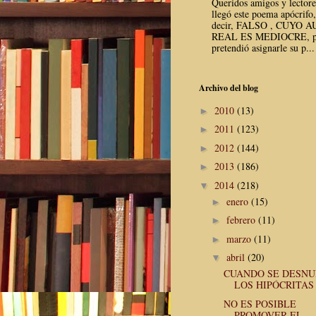
Queridos amigos y lector
llegó este poema apócrifo,
decir, FALSO , CUYO 
REAL ES MEDIOCRE, p
pretendió asignarle su p...
Archivo del blog
2010
(13)
►
2011
(123)
►
2012
(144)
►
2013
(186)
►
2014
(218)
▼
enero
(15)
►
febrero
(11)
►
marzo
(11)
►
abril
(20)
▼
CUANDO SE DESN
LOS HIPÓCRITAS
NO ES POSIBLE
PROMOVER EL