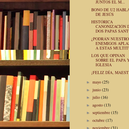
JUNTOS EL M...
BONO DE U2 HABL
DE JESÚS
HISTÓRICA
CANONIZACIÓN 
DOS PAPAS SAN
¿PODRÁN NUESTRO
ENEMIGOS APLA
A ESTAS MULTITU
LOS QUE OPINAN
SOBRE EL PAPA 
IGLESIA
¡FELIZ DÍA, MAEST
mayo
(25)
►
junio
(23)
►
julio
(16)
►
agosto
(13)
►
septiembre
(15)
►
octubre
(17)
►
noviembre
(31)
►