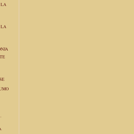
 LA
 LA
ONJA
TE
SE
HUMO
.
a.