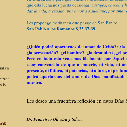
que esta lucha nos pueda ocasionar:
castigos, cárcel, y 
dar la vida, a espada, por amor a Aquel que, por amor a
Les propongo meditar en este pasaje de San Pablo:
San Pablo a los Romanos 8,35.37-39.
¿Quién podrá apartarnos del amor de Cristo?: ¿la af
¿la persecución?, ¿el hambre?, ¿la desnudez?, ¿el pe
Pero en todo esto vencemos fácilmente por Aquel
estoy convencido de que ni muerte, ni vida, ni áng
ial en
presente, ni futuro, ni potencias, ni altura, ni profu
podrá apartarnos del amor de Dios manifestado 
ntrada
nuestro.
e lo
Les deseo una fructífera reflexión en estos Días 
Dr. Francisco Oliveira y Silva.
DOR