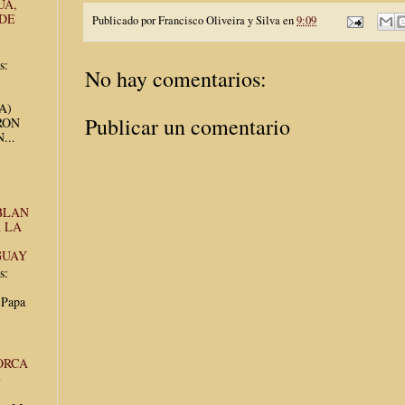
UA,
 DE
Publicado por
Francisco Oliveira y Silva
en
9:09
s:
No hay comentarios:
UA)
Publicar un comentario
RON
...
BLAN
 LA
GUAY
s:
 Papa
ORCA
E