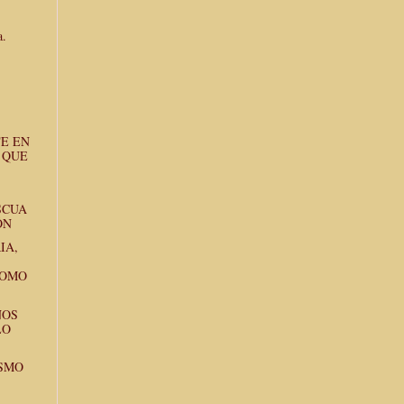
a.
TE EN
 QUE
SCUA
ÓN
IA,
COMO
NOS
LO
ISMO