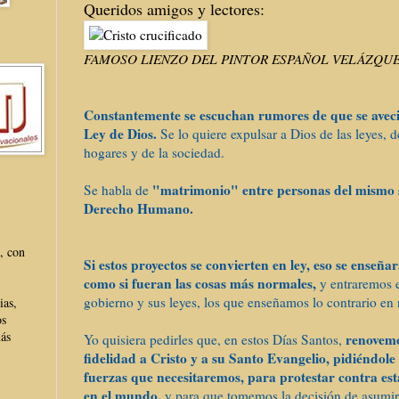
Queridos amigos y lectores:
FAMOSO LIENZO DEL PINTOR ESPAÑOL VELÁZQUEZ
Constantemente se escuchan rumores de que se avecin
Ley de Dios.
Se lo quiere expulsar a Dios de las leyes, d
hogares y de la sociedad.
"matrimonio" entre personas del mismo 
Se habla de
Derecho Humano.
, con
Si estos proyectos se convierten en ley, eso se enseñar
como si fueran las cosas más normales,
y entraremos 
gobierno y sus leyes, los que enseñamos lo contrario en 
ias,
os
más
renovemo
Yo quisiera pedirles que, en estos Días Santos,
fidelidad a Cristo y a su Santo Evangelio, pidiéndole
fuerzas que necesitaremos, para protestar contra es
en el mundo,
y para que tomemos la decisión de asumir